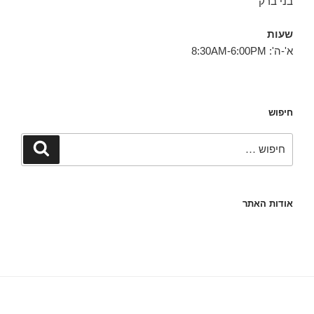
בני ברק
שעות
א'-ה': 8:30AM-6:00PM
חיפוש
חפש:
חיפוש
אודות האתר