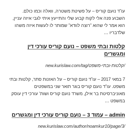
עו"ד נועם קוריס – על פשיטת משטרה, וואלה וכמו כולם.
השבוע פנה אלי לקוח קבוע שלי והתייעץ איתי לגבי איזה עניין,
הוא אמר לי שהוא "רוצה לוודא" שמותר לו לעשות איזה משהו
שלדבריו …
קלטות ובתי משפט – נועם קוריס עורכי דין
ומגשרים
new.kurislaw.com/tag/קלטות-ובתי-משפט/
7 במאי 2017 –
עו"ד נועם קוריס – על האזנות סתר, קלטות ובתי
משפט. עו"ד נועם קוריס בוגר תואר שני במשפטים
מאוניברסיטת בר אילן, משרד נועם קוריס ושות' עורכי דין עוסק
במשפט …
admin – עמוד 3 – נועם קוריס עורכי דין ומגשרים
new.kurislaw.com/author/noamkur10/page/3/