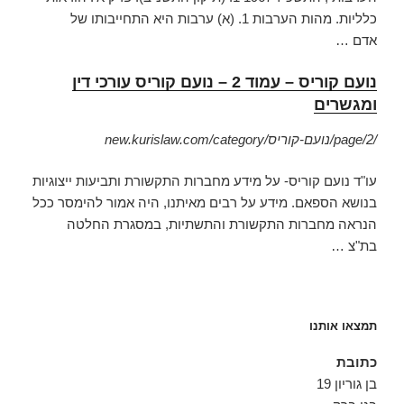
כלליות. מהות הערבות 1. (א) ערבות היא התחייבותו של
אדם …
נועם קוריס – עמוד 2 – נועם קוריס עורכי דין
ומגשרים
new.kurislaw.com/category/נועם-קוריס/page/2/
עו"ד נועם קוריס- על מידע מחברות התקשורת ותביעות ייצוגיות
בנושא הספאם. מידע על רבים מאיתנו, היה אמור להימסר ככל
הנראה מחברות התקשורת והתשתיות, במסגרת החלטה
בת"צ …
תמצאו אותנו
כתובת
בן גוריון 19