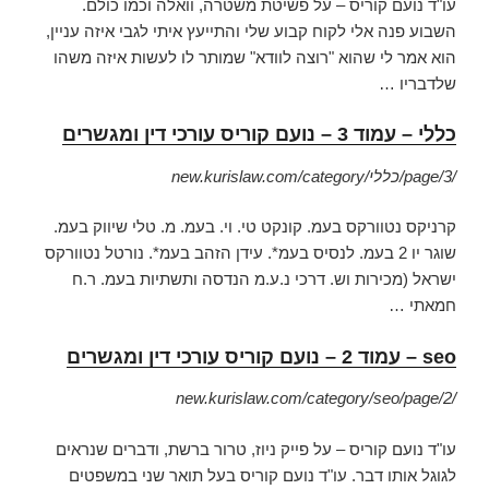
עו"ד נועם קוריס – על פשיטת משטרה, וואלה וכמו כולם.
השבוע פנה אלי לקוח קבוע שלי והתייעץ איתי לגבי איזה עניין,
הוא אמר לי שהוא "רוצה לוודא" שמותר לו לעשות איזה משהו
שלדבריו …
כללי – עמוד 3 – נועם קוריס עורכי דין ומגשרים
new.kurislaw.com/category/כללי/page/3/
קרניקס נטוורקס בעמ. קונקט טי. וי. בעמ. מ. טלי שיווק בעמ.
שוגר יו 2 בעמ. לנסיס בעמ*. עידן הזהב בעמ*. נורטל נטוורקס
ישראל (מכירות וש. דרכי נ.ע.מ הנדסה ותשתיות בעמ. ר.ח
חמאתי …
seo – עמוד 2 – נועם קוריס עורכי דין ומגשרים
new.kurislaw.com/category/seo/page/2/
עו"ד נועם קוריס – על פייק ניוז, טרור ברשת, ודברים שנראים
לגוגל אותו דבר. עו"ד נועם קוריס בעל תואר שני במשפטים