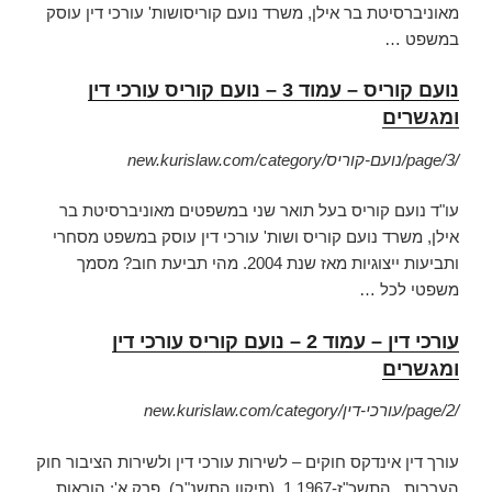
מאוניברסיטת בר אילן, משרד נועם קוריסושות' עורכי דין עוסק
במשפט
…
נועם קוריס – עמוד 3 – נועם קוריס עורכי דין
ומגשרים
new.kurislaw.com/category/נועם-קוריס/page/3/
עו"ד נועם קוריס בעל תואר שני במשפטים מאוניברסיטת בר
אילן, משרד נועם קוריס ושות' עורכי דין עוסק במשפט מסחרי
ותביעות ייצוגיות מאז שנת 2004. מהי תביעת חוב? מסמך
משפטי לכל
…
עורכי דין – עמוד 2 – נועם קוריס עורכי דין
ומגשרים
new.kurislaw.com/category/עורכי-דין/page/2/
עורך דין אינדקס חוקים – לשירות עורכי דין ולשירות הציבור חוק
הערבות , התשכ"ז-1967 1. (
תיקון התשנ"ב). פרק א': הוראות