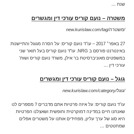
שנת …
משטרה – נועם קוריס עורכי דין ומגשרים
new.kurislaw.com/tag/משטרה/
27 באפר׳ 2017 –
עו"ד נועם קוריס: על הסרה מגוגל והתיישנות
באינטרנט פורסם ב NRG. עו”ד נועם קוריס בעל תואר שני
במשפטים מאוניברסיטת בר אילן, משרד נועם קוריס ושות'
עורכי דין …
גוגל – נועם קוריס עורכי דין ומגשרים
new.kurislaw.com/category/גוגל/
עו"ד נועם קוריס: על איזה פרטיות אתם מדברים ? מספרים לנו
שאנחנו חיים במדינה דמוקרטית וחופשית ושאצלנו הפרטיות
היא סוג של ערך עליון, מפחידים אותנו על משטרים אפלים
שמחטטים
…