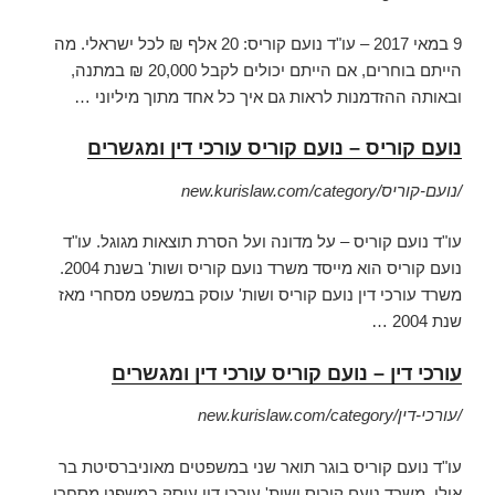
9 במאי 2017 –
עו"ד נועם קוריס: 20 אלף ₪ לכל ישראלי. מה
הייתם בוחרים, אם הייתם יכולים לקבל 20,000 ₪ במתנה,
ובאותה ההזדמנות לראות גם איך כל אחד מתוך מיליוני …
נועם קוריס – נועם קוריס עורכי דין ומגשרים
new.kurislaw.com/category/נועם-קוריס/
עו"ד נועם קוריס – על מדונה ועל הסרת תוצאות מגוגל. עו"ד
נועם קוריס הוא מייסד משרד נועם קוריס ושות' בשנת 2004.
משרד עורכי דין נועם קוריס ושות' עוסק במשפט מסחרי מאז
שנת 2004 …
עורכי דין – נועם קוריס עורכי דין ומגשרים
new.kurislaw.com/category/עורכי-דין/
עו"ד נועם קוריס בוגר תואר שני במשפטים מאוניברסיטת בר
אילן, משרד נועם קוריס ושות' עורכי דין עוסק במשפט מסחרי