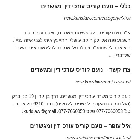
כללי – נועם קוריס עורכי דין ומגשרים
new.kurislaw.com/category/כללי/
עו"ד נועם קוריס – על פשיטת משטרה, וואלה וכמו כולם.
השבוע פנה אלי לקוח קבוע שלי והתייעץ איתי לגבי איזה עניין,
הוא אמר לי שהוא "רוצה לוודא" שמותר לו לעשות איזה משהו
שלדבריו …
צרו קשר – נועם קוריס עורכי דין ומגשרים
new.kurislaw.com/צרו-קשר/
נועם קוריס משרד עורכי דין ומגשרים. דרך בן גוריון 19 בני ברק
(מול המרכז האקדמי למשפט ולעסקים). ת.ד. 6210 תל אביב.
טל' 077-7060058 פקס 077-7060059. kurislaw@gmail.
איל עופר – נועם קוריס עורכי דין ומגשרים
new.kurislaw.com/tag/איל-עופר/