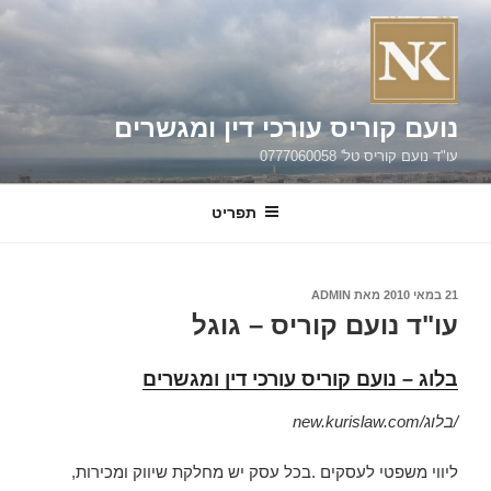
ילוג
תוכן
נועם קוריס עורכי דין ומגשרים
עו"ד נועם קוריס טל' 0777060058
תפריט
פורסם
21 במאי 2010
מאת
ADMIN
ב
עו"ד נועם קוריס – גוגל
בלוג – נועם קוריס עורכי דין ומגשרים
new.kurislaw.com/בלוג/
ליווי משפטי לעסקים .בכל עסק יש מחלקת שיווק ומכירות,