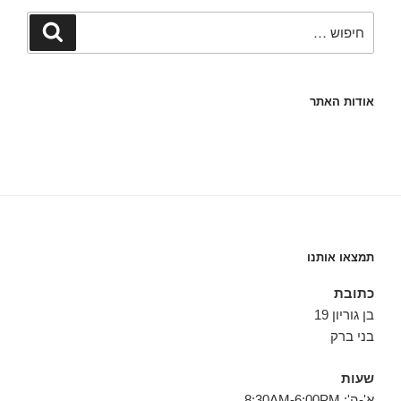
חפש:
חיפוש
אודות האתר
תמצאו אותנו
כתובת
בן גוריון 19
בני ברק
שעות
א'-ה': 8:30AM-6:00PM