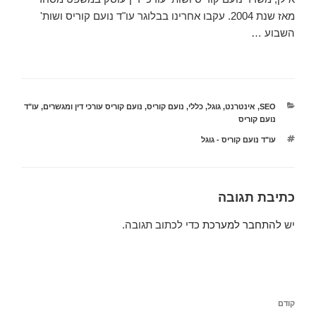
מאז שנת 2004. עקבו אחרינו בבלוגר עו"ד נועם קוריס ושות'
השבוע …
קטגוריות
SEO
,
אינטרנט
,
גוגל
,
כללי
,
נועם קוריס
,
נועם קוריס עורכי דין ומגשרים
,
עו"ד
נועם קוריס
תגיות
עו"ד נועם קוריס - גוגל
כתיבת תגובה
יש
להתחבר למערכת
כדי לכתוב תגובה.
ניווט
הפוסט
קודם