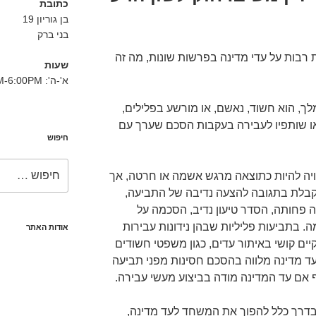
כתובת
בן גוריון 19
בני ברק
רבות על עדי מדינה בפרשות שונות, מה זה
שעות
א'-ה': 8:30AM-6:00PM
מלך, הוא חשוד, נאשם, או מורשע בפלילים,
ו שותפיו לעבירה בעקבות הסכם שערך עם
חיפוש
חפש:
יה להיות כתוצאה מרגש אשמה או חרטה, אך
קבלת בתגובה להצעה נדיבה של התביעה,
ה פחותה, הסדר טיעון נדיב, הסכמה על
. בתביעות פליליות שבהן נידונות עבירות
אודות האתר
יים קושי באיתור עדים, כגון משפטי חשודים
עד מדינה מלווה בהסכם חסינות מפני תביעה
 אם עד המדינה מודה בביצוע מעשי עבירה.
בדרך כלל להפוך את המשחד לעד מדינה,