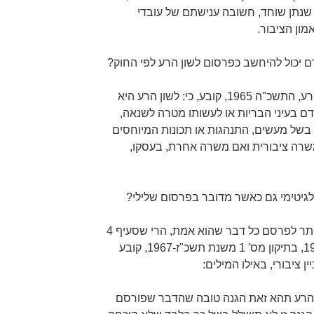
שנתן שוחד, חשובה ענישתם של עובדי
מון הציבור.
דם יכול להיחשב כפרסום לשון הרע לפי החוק?
: סעיף 1 לחוק איסור לשון הרע, התשכ"ה 1965, קובע, כי: לשון הרע היא
ל –(1) להשפיל אדם בעיני הבריות או לעשותו מטרה לשנאה,
ם; (2) לבזות אדם בשל מעשים, התנהגות או תכונות המיוחסים
ם משרה ציבורית ואם משרה אחרת, בעסקו,
גיטימי גם כאשר מדובר בפרסום שלילי?
: למרות הנטייה לחשוב שמותר לפרסם כל דבר שהוא אמת, הרי שסעיף 4
לחוק איסור לשון הרע, התשכ"ה 1965, בתיקון מס' 1 משנת תשכ"ז-1967, קובע
 ציבורי, באילו המילים:
 הרע תהא זאת הגנה טובה שהדבר שפורסם