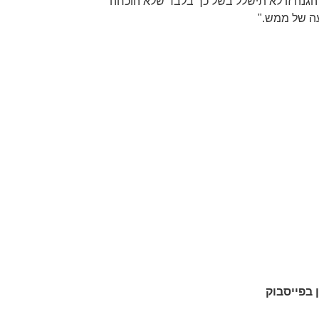
 הגנה זו לא תישלל בשל כך בלבד שלא הוכחה
עה של ממש."
ן בפייסבוק