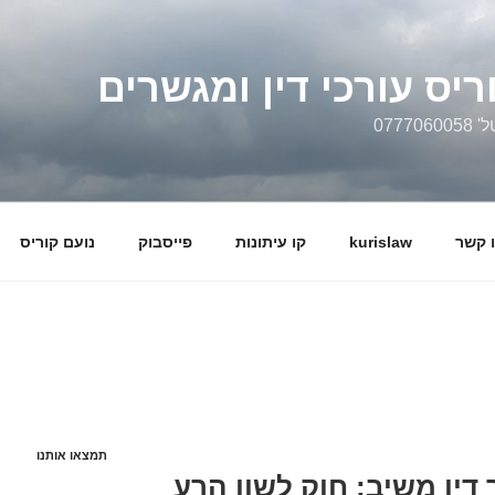
ריס עורכי דין ומגשרים
0777
 קשר
kurislaw
קו עיתונות
פייסבוק
נועם קוריס
תמצאו אותנו
ין משיב: חוק לשון הרע