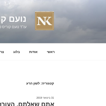
ילוג
תוכן
נועם קו
עו"ד נועם קוריס טל' 060058
ראשי
אודות
בלוג
צרו
קטגוריה:
לשון הרע
פורסם
31 בינואר 2019
ב
אתם שאלתם, העורך ד