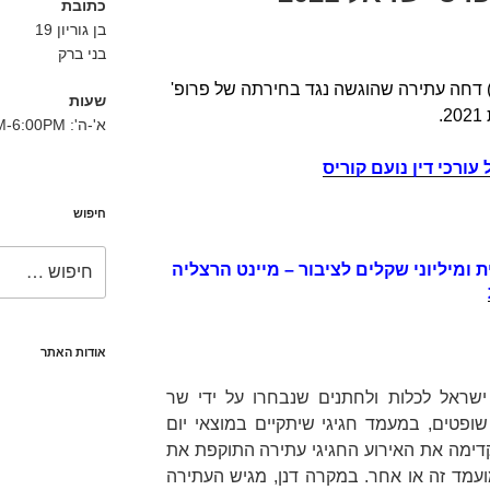
כתובת
בן גוריון 19
בני ברק
) דחה עתירה שהוגשה נגד בחירתה של פרופ'
שעות
.
א'-ה': 8:30AM-6:00PM
ורכי דין נועם קוריס
חיפוש
חפש:
ת ומיליוני שקלים לציבור – מיינט הרצליה
אודות האתר
ישראל לכלות ולחתנים שנבחרו על ידי שר
ופטים, במעמד חגיגי שיתקיים במוצאי יום
דימה את האירוע החגיגי עתירה התוקפת את
עמד זה או אחר. במקרה דנן, מגיש העתירה