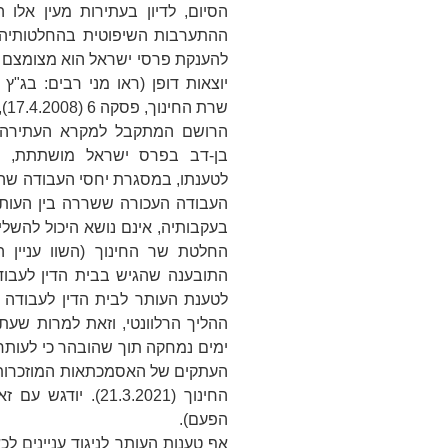
הסיום, לדיון בעתירות מעין אלו
ההתערבות השיפוטית בהחלטותיהם
להענקת פרסי ישראל הוא מצומצם בי
יוצאות דופן (ראו מני רבים: בג"ץ 2454/08
שרת החינוך
, פסקה 6 (17.4.2008), וההפניות שם).
הרושם המתקבל למקרא העתירה ה
בן-דב בפרס ישראל מושתתת, ב
לטענתו, במסגרת יחסי העבודה שהת
העבודה העכורה ששררה בין העותר 
בעקבותיה, אינם נושא היכול להשלי
החלטת שר החינוך (השוו עניין
ה
התובענה שהגיש בבית הדין לעבוד
לטענת העותר לבית הדין לעבודה 
ההליך הרלוונטי, וזאת למרות שע
ימים נמחקה תוך שהובהר כי לעותר
העתקים של האסמכתאות המוזכרו
החינוך
(21.3.2021). יו
הפעם).
אף טענות העותר לניגוד עניינים 