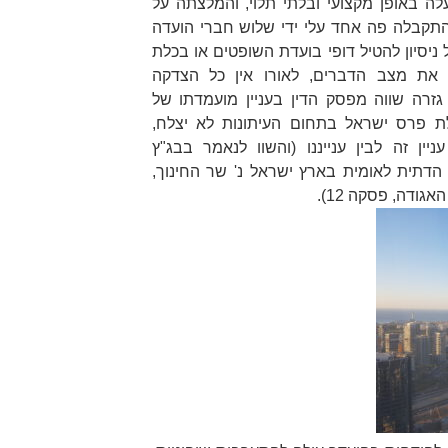
ת לשנת התשפ"א-2021, פעלה באופן מקצועי ובלתי תלוי, והמלצתה על
התקבלה פה אחד עלי ידי שלוש חברי הועדה
ניסיון להטיל דופי בועדת השופטים או בכלת
את מצב הדברים, לאורו אין כל הצדקה
 גזרה שווה מפסק הדין בעניין מועמדתו של
לת פרס ישראל בתחום העיתונות לא יצלח,
ין זה לבין ענייננו (והשוו לנאמר בבג"ץ
דתית לאומית בארץ ישראל נ' שר החינוך
,
האגודה
, פסקה 12).