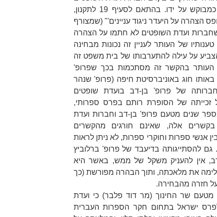
אינן מצדיקות התערבות שיפוטית כמבוקש על ידו. בהתאם לסעיף 19 לתקנון,
פס הצהרה על היעדר ניגוד עניינים'"
(שמצורף
ו שחברות ועדת השופטים לא חתמו על הצהרה
טענותיו של העותר לעניין זה נכונות מבחינה
צביע על עילה להתערבותו של בית משפט זה
ל העותר בהקשר זה מסתכמות בכך שפרופ'
באותו חוג באוניברסיטת חיפה (פרופ' שנהר
חברותה של פרופ' בן-דב בועדת שופטים
 זכייתה של הסופרת רותם בפרס ספרותי,
ספר שנים מטעם פרופ' בן-דב וחברות ועדת
 בקשרים אלה, שאינם חורגים מהקשרים
ן אנשי ספרות וחוקרי ספרות, לא ניתן לראות
. גם להסתייגותה בדיעבד של פרופ' ברלוביץ
ב, אין להעניק משקל של ממש, באשר היא
ימה את מלאכתה, ותוך הבהרה מפורשת (כך
על חזרה מהבחירה.
מטעם שר החינוך (מר דוד פלבר) כי ועדת
פרס ישראל בתחום חקר הספרות העברית