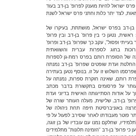
 פרס ישראל להיות מוענק לפרופ' בן-דב בעוד
אות, לצד יתר כלות וחתני פרס ישראל לשנת
 בן-דב בפרס ישראל, מושתתת, בעיקרו של
:
ראשית
, נטען כי בין פרופ' בן-דב ובין פרופ'
עייתי ופסול", עקב כך שפרופ' בן-דב ופרופ'
וכות בחוג לספרות עברית והשוואתית
תה של הסופרת רותם בפרס רמת-גן לספרות
התבססה על החלטת ועדת שופטים שפרופ' בן-דב נמנתה
רסמו השלוש זו על זו. בנוסף נטען בעתירה
רת רותם, שאינה חוקרת ספרות, נמנתה על
עותר על פרסומים בתקשורת בדבר מכתב
 על אודות הסתייגותה האישית בדיוני ועדת
ופ' בן-דב.
שלישית
, מעלה העותר שורה של
ומרצה באוניברסיטת חיפה תחת ניהולה של
עותר פוטר מעבודתו לאחר שסירב לפעול על פי
למידיו, שחלקם נמנו עם עובדיו של בן זוגה,
ן כי פרופ' בן-דב "הזמינה תלונות" מתלמידים