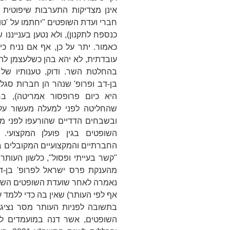
חברי ועדת השופטים
"יחתמו על 'טו
כנספח לתקנון), ולא נטען בענייננ
כאמור. יתר על כן, אף אם נניח כי 
עובדתית, לא יהא בהן כשלעצמן לה
בהחלטת השר. ודוק, טענותיו ש
בן-דב ופרופ' שנהר הן חברות סגל 
היא כיום פרופסור אמריטה), ב
שהחליטה לפני למעלה מעשור על
ובשבחים הדדיים שהורעפו לפני מ
השופטים בגין פועלן המקצועי.
החברתיים והמקצועיים המקובלים בי
"קשר בעייתי ופסול", כלשון העותר
מהענקת פרס ישראל לפרופ' בן-ד
נאמרה לאחר שועדת השופטים השל
אף לפי העותר) שאין בה כדי ללמד 
בתשובה לפניות העותר מסר נציג 
השופטים, אשר דנה במועמדים ל