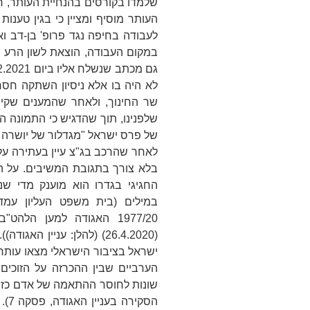
שלמדו בקורסים בהנחיית העותר, ח
העותר מוסיף ומציין כי בגין טענות
לעבודה בחיפה נגד פרופ' בן-דב 
במקום העבודה, הוצאת לשון הרע ופ
לא היה בו אלא ניסיון השתקה חסר 
שר החינוך, ולאחר שהמענים שקיב
שלפנינו, תוך שהדגיש כי התמונה ה
של פרס ישראל "מגדלור של יושרה ו
לאחר שהרכב בג"צ עיין בעתירה על 
בלא צורך בתגובת המשיבים. על ה
החגיגי בגדרו הוא מוענק מדי שנ
במילים (בית משפט העליון עמ
1977/20
האגודה למען הלהט"ב 
(26.4.2020) (להלן:
עניין האגודה
))
ישראל בציבור הישראלי מצאו עותר
הערביים שבין ההכרזה על הזוכים
שונות לחוסר ההתאמה של אדם כזה 
הסקירה בעניין
האגודה
, 