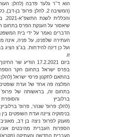
הוא ד"ר גלעד פדבה (להלן:
העות
(המשיבה 2. להלן:
פרופ' בן-דב
), כ
והכל
שיאסור על הענקת הפרס בתחום הא
הדברים נאמר על ידי בית המשפט ה
העתירה שלפנינו, על פניה, אינה מ
ועל כן דינה להידחות. בג"צ הציג
זו.
ביום 17.2.2021 הודיע 
בהתאם לתקנון פרסי ישראל (להלן:
המלצה פה אחד של ועדת שופטים 
בתחום זה, בראשותה של פרופ' 
ברלוביץ והסו
(להלן:
פרופ'
שנהר
,
פרופ'
ברלוביץ
,
בנימוקיה ציינה ועדת השופטים בין 
מוענק לפרופ' ניצה בן דב, מאוני
הספרות העברית מהיבטים אוניב
העברית החדשה והעתיקה (מקרא) 