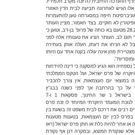
רף ההערכה החיובית לה זכה מקרב תלמידיו.
 אלו הגיש לאחרונה תביעה לבית הדין האזורי
ואוניברסיטת חיפה במסגרתה טען להתעמרות
יטורין לא חוקיים. בצד האמור, מציין העותר
גם מכתב שנשלח אליו ביום 28.2.2021 מטעם בא כוחה של פרופ' בן-דב, וטוען כי
תום לב. העותר הציג את טענותיו אלה לפני
ל לא הניחו את דעתו, העלה אותן בעתירה
מצטיירת מהן אינה עולה בקנה אחד עם היותו
מוסריות".
נספחיה הוא הגיע למסקנה כי דינה להידחות
יוקרה של פרס ישראל, ועל הטקס הממלכתי
ה במוצאי יום העצמאות, אין צורך להכביר
ד על כך בהרחבה אך לפני כשנה בבג"ץ
בישראל נ' שר החינוך
, פסקאות 1 ו-7
. לנוכח המעמד היוקרתי המיוחד לו זכה פרס
ים רבים את דרכם לבית משפט זה בשעת בין
 בפרס לבין יום העצמאות, בטענות מטענות
או אחר להיות כלת או חתן פרס ישראל (ראו
פסקה 7). אלא שנקודת המוצא, ובמקרה דנן אף נקודת