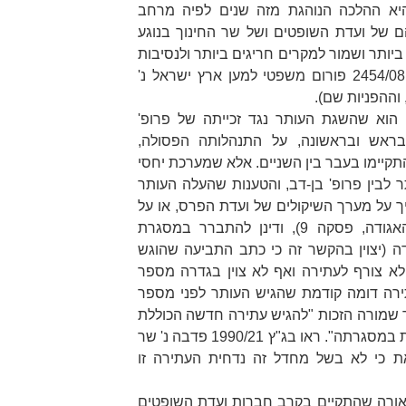
 היא ההלכה הנוהגת מזה שנים לפיה מרחב
 של ועדת השופטים ושל שר החינוך בנוגע
ותר ושמור למקרים חריגים ביותר ולנסיבות
פורום משפטי למען ארץ ישראל נ'
וא שהשגת העותר נגד זכייתה של פרופ'
ראש ובראשונה, על התנהלותה הפסולה,
קיימו בעבר בין השניים. אלא שמערכת יחסי
לבין פרופ' בן-דב, והטענות שהעלה העותר
ך על מערך השיקולים של ועדת הפרס, או על
אגודה
, פסקה 9), ודינן להתברר במסגרת
ה (יצוין בהקשר זה כי כתב התביעה שהוגש
לא צורף לעתירה ואף לא צוין בגדרה מספר
תירה דומה קודמת שהגיש העותר לפני מספר
 שמורה הזכות
"להגיש עתירה חדשה הכוללת
ת במסגרתה"
. ראו בג"ץ 1990/21
פדבה נ' שר
דגש עם זאת כי לא בשל מחדל זה נדחית העתירה זו
לכאורה שהתקיים בקרב חברות ועדת השופטים