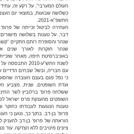
העולם המערבי"
. על רקע זה, עתיד
כשלושה שבועות, במוצאי יום העצמ
התשפ"א-2021.
העתירה לביטול זכייתה של פרופ'
דבר, על טענות בשלושה מישורים
שנהר והסופרת רותם התקיים "קשר ב
שנהר חוקרות לאורך שנים אר
באוניברסיטת חיפה, מאחר שזכיי
לשנת התש"ע-2010 
עם חבריה, ובשל שבחים הדדיים שפ
כי נפל פגם בעצם העובדה שהסופ
ועדת השופטים.
שנית
, מצביע ה
ששלחה פרופ' ברלוביץ לשר החינוך
השופטים מהענקת פרס ישראל לפר
טענות הנוגעות לעבודתו כחוקר 
פרופ' בן-דב. בתוך כך, נטען כי ה
הוראתה של פרופ' בן-דב להעניק לת
ציונים מיטיבים ללא הצדקה. עוד נטע