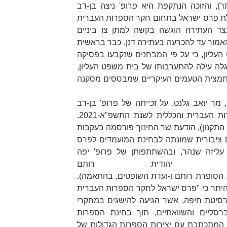
ר
), והזוכה הנתקפת היא פרופ' ניצה בן-דב
לת פרס ישראל בתחום חקר הספרות העברית
לית לשנת התשפ"א-2021. בצד העתירה הוגשה בקשה למתן צו ביניים
מור עד להכרעה בעתירה דנן. כבר בראשית
עליון, כי על פי המבחנים שנקבעו בפסיקה
גלה עילה להתערבותו של בית משפט העליון,
 בתמצית הטעמים העיקריים שמבססים מסקנה
שר החינוך, מר יואב גלנט, על זכייתה של פרופ' בן-דב
בפרס ישראל בתחום חקר הספרות העברית והכללית לשנת התשפ"א-2021.
התקנון
), הודעת שר החינוך פורסמה בעקבות
ציבורית שמונתה לבחינת המועמדים לפרס
עליזה שנהר, ובהשתתפותן של פרופ' יפה
פרת יהודית רותם
הסופרת
רותם
ו-
ועדת השופטים
, בהתאמה).
היתר כי
"פרס ישראל לחקר הספרות העברית
ברסיטת חיפה, אשר הגיעה להישגים במחקרי
רסליים והשוואתיים, תוך בחינת הספרות
המתכתבת עם יצירות הספרות הגדולות של