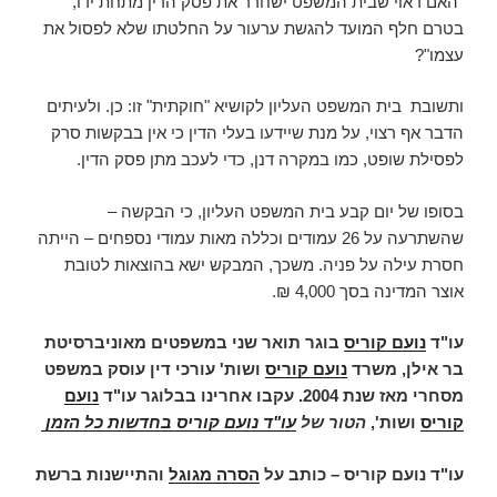
"האם ראוי שבית המשפט ישחרר את פסק הדין מתחת ידו,
בטרם חלף המועד להגשת ערעור על החלטתו שלא לפסול את
עצמו"?
ותשובת בית המשפט העליון לקושיא "חוקתית" זו: כן. ולעיתים
הדבר אף רצוי, על מנת שיידעו בעלי הדין כי אין בבקשות סרק
לפסילת שופט, כמו במקרה דנן, כדי לעכב מתן פסק הדין.
בסופו של יום קבע בית המשפט העליון, כי הבקשה –
שהשתרעה על 26 עמודים וכללה מאות עמודי נספחים – הייתה
חסרת עילה על פניה. משכך, המבקש ישא בהוצאות לטובת
אוצר המדינה בסך 4,000 ₪.
עו"ד
נועם קוריס
בוגר תואר שני במשפטים מאוניברסיטת
בר אילן, משרד
נועם קוריס
ושות' עורכי דין עוסק במשפט
מסחרי מאז שנת 2004. עקבו אחרינו בבלוגר עו"ד
נועם
קוריס
ושות',
הטור של
עו"ד נועם קוריס בחדשות כל הזמן
עו"ד נועם קוריס – כותב על
הסרה מגוגל
והתיישנות ברשת