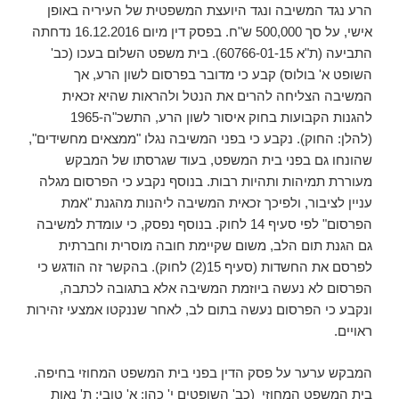
הרע נגד המשיבה ונגד היועצת המשפטית של העיריה באופן
אישי, על סך 500,000 ש"ח. בפסק דין מיום 16.12.2016 נדחתה
התביעה (ת"א 60766-01-15). בית משפט השלום בעכו (כב'
השופט א' בולוס) קבע כי מדובר בפרסום לשון הרע, אך
המשיבה הצליחה להרים את הנטל ולהראות שהיא זכאית
להגנות הקבועות בחוק איסור לשון הרע, התשכ"ה-1965
(להלן: החוק). נקבע כי בפני המשיבה נגלו "ממצאים מחשידים",
שהונחו גם בפני בית המשפט, בעוד שגרסתו של המבקש
מעוררת תמיהות ותהיות רבות. בנוסף נקבע כי הפרסום מגלה
עניין לציבור, ולפיכך זכאית המשיבה ליהנות מהגנת "אמת
הפרסום" לפי סעיף 14 לחוק. בנוסף נפסק, כי עומדת למשיבה
גם הגנת תום הלב, משום שקיימת חובה מוסרית וחברתית
לפרסם את החשדות (סעיף 15(2) לחוק). בהקשר זה הודגש כי
הפרסום לא נעשה ביוזמת המשיבה אלא בתגובה לכתבה,
ונקבע כי הפרסום נעשה בתום לב, לאחר שננקטו אמצעי זהירות
ראויים.
המבקש ערער על פסק הדין בפני בית המשפט המחוזי בחיפה.
בית המשפט המחוזי (כב' השופטים י' כהן; א' טובי; ת' נאות