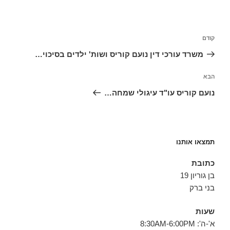
ניווט
הפוסט
קודם
הקודם
משרד עורכי דין נועם קוריס ושות' ילדים בסיכוי…
הפוסט
הבא
הבא
נועם קוריס עו"ד עיגולי שמחה…
תמצאו אותנו
כתובת
בן גוריון 19
בני ברק
שעות
א'-ה': 8:30AM-6:00PM