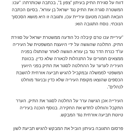
דווח על סגירת התיק בעיתון "צפון 1", בכתבה שכותרתה: "עכו:
המשטרה סגרה את התיק נגד ישראל בן עזרא". בסיום הכתבה
הובאה תגובה מטעם עיריית עכו, ותגובה זו היא מושא הסכסוך
הנוכחי. נוסח התגובה הוא:
"עיריית עכו טרם קיבלה כל הודעה ממשטרת ישראל על סגירת
התיק. התלונה שהוגשה על ידי היועצת המשפטית של העיריה
עו"ד כנרת הדר נגד בן עזרא הוגשה לאחר שהתגלו בפניה
ממצאים חמורים על התנהלות לכאורה שלא כדין. בכוונת
העיריה לערער על ההחלטה לסגור את התיק בפני היועץ
המשפטי לממשלה ובמקביל להגיש תביעה אזרחית להשבת
הכספים שהוצאו מקופת העיריה שלא כדין ובניגוד מוחלט
לנהלים".
העירייה אכן הגישה ערר על החלטה לסגור את התיק. הערר
התקבל והוחלט לחדש את החקירה. בנוסף הוכנה בעיריה
טיוטת תביעה אזרחית נגד המבקש.
פרסום התגובה בעיתון הוביל את המבקש להגיש תביעת לשון