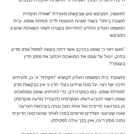
למעשה, המבקש טען שבקשתו מעוררת "שאלה חוקתית
חשובה ביותר" בשתי סוגיות הנוגעות לדיני פסלות שופט. ובית
המשפט העליון החליט להתייחס בקצרה לשתי השאלות שהציג
המבקש:
"האם ראוי כי שופט בהרכב אשר דחה בקשה לפסול אותו מדיון
בתיק, ייטול על עצמו את המושכות ויכתוב את פסק הדין
בעצמו"?
ותשובת בית המשפט העליון לקושיא "חוקתית" זו: כן. ולעיתים
הדבר אף רצוי, על מנת שיידעו בעלי הדין כי אין בבקשות סרק
לפסילת שופט, כמו במקרה דנן, כדי להרתיע שופט ממלאכתו.
שופט רשאי להביע דעתו המקדמית (להבדיל מדעה מוקדמת)
הן בערכאה הדיונית ועל אחת כמה וכמה בערכאת הערעור,
שעה שטיעוני הצדדים פרוסים בפניו לאחר שהערכאה הדיונית
נתנה פסק דינה, ואין בכך עילה לפסילתו.