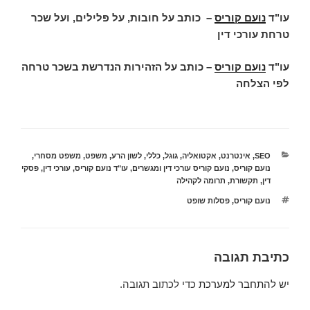
עו"ד
נועם קוריס
–
כותב על חובות, על פלילים, ועל שכר
טרחת עורכי דין
עו"ד
נועם קוריס
– כותב על הזהירות הנדרשת בשכר טרחה
לפי הצלחה
קטגוריות
SEO
,
אינטרנט
,
אקטואליה
,
גוגל
,
כללי
,
לשון הרע
,
משפט
,
משפט מסחרי
,
נועם קוריס
,
נועם קוריס עורכי דין ומגשרים
,
עו"ד נועם קוריס
,
עורכי דין
,
פסקי
דין
,
תקשורת
,
תרומה לקהילה
תגיות
נועם קוריס
,
פסלות שופט
כתיבת תגובה
יש
להתחבר למערכת
כדי לכתוב תגובה.