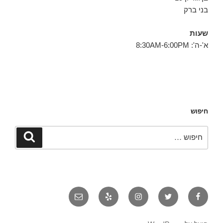
בני ברק
שעות
א'-ה': 8:30AM-6:00PM
חיפוש
חפש:
חיפוש
פייסבוק
טוויטר
אינסטגרם
יאלפ
אימייל