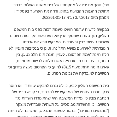
פרי) סמך את ידיו על מסקנותיו של בית משפט השלום בדבר
תחולת ההגנות הקבועות בחוק, ודחה את הערעור בפסק דין
מנומק מיום 3.7.2017 (ע"א 62261-01-17).
בבקשה לרשות ערעור הועלו טענות רבות בפני בית המשפט
העליון, תוך טענות שפסקי הדין של הערכאות הקודמות רצופים
עשרות טעויות בדין ובעובדות. המבקש פרש את גרסתו
העובדתית לאירועים מושא התלונה, וטען כי בנסיבות העניין לא
חלה הגנת "אמת הפרסום". לעניין הגנת תום הלב נטען, בין
היתר, כי ענייננו בפרסום על הגשת תלונה לרשות מוסמכת,
שאינו חוסה תחת סעיף 15(8) לחוק; כי הפרסום נעשה בזדון; וכי
המשיבה לא בדקה את נכונות הפרטים.
בית המשפט העליון קבע, כי לא נגרם למבקש עיוות דין או חוסר
צדק. נוכח טענותיו של המבקש יש להבהיר, כי קורא סביר של
הכתבה מבין כי עמדת המשיבה היא שהתעוררו חשדות נגד
המשיב, וכי החשדות מבוססים על תשתית עובדתית מוצקה
("ממצאים חמורים"). בניגוד לטענת המבקש, המשיבה לא היתה
חייבת להוכיח, לצורך הגנתה, כי החשדות התבררו כנכונים.