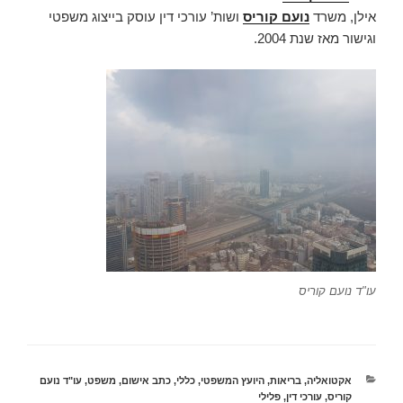
אילן, משרד
נועם קוריס
ושות’ עורכי דין עוסק בייצוג משפטי
וגישור מאז שנת 2004.
עו"ד נועם קוריס
קטגוריות
אקטואליה
,
בריאות
,
היועץ המשפטי
,
כללי
,
כתב אישום
,
משפט
,
עו"ד נועם
קוריס
,
עורכי דין
,
פלילי