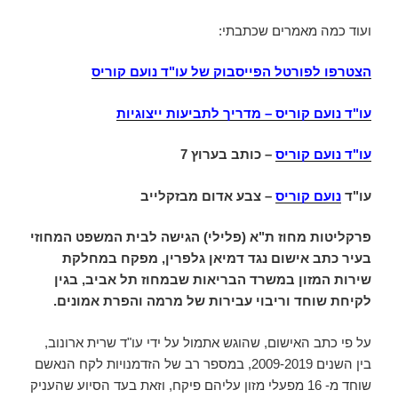
ועוד כמה מאמרים שכתבתי:
הצטרפו לפורטל הפייסבוק של עו"ד נועם קוריס
עו"ד נועם קוריס
–
מדריך לתביעות ייצוגיות
עו"ד נועם קוריס
–
כותב בערוץ 7
עו"ד
נועם קוריס
– צבע אדום מבזקלייב
פרקליטות מחוז ת"א (פלילי) הגישה לבית המשפט המחוזי
בעיר כתב אישום נגד דמיאן גלפרין, מפקח במחלקת
שירות המזון במשרד הבריאות שבמחוז תל אביב, בגין
לקיחת שוחד וריבוי עבירות של מרמה והפרת אמונים.
על פי כתב האישום, שהוגש אתמול על ידי עו"ד שרית ארונוב,
בין השנים 2009-2019, במספר רב של הזדמנויות לקח הנאשם
שוחד מ- 16 מפעלי מזון עליהם פיקח, וזאת בעד הסיוע שהעניק