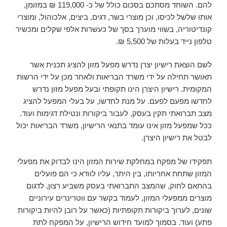
להם. השוחד מסתכם בסכום כולל של כ- 119,000 ₪ במזומן,
אותו שלשל לכיסו, וכן מוצרי בשר, דגים, ביצים, אלכוהול, ומוצרי
קונדיטוריה, בשווי מוערך בסך של כעשרות אלפי שקלים ומכשיר
טלפון נייד בעלות של 5,500 ₪.
לשם הוצאת רישיון יצרן נדרש מפעל מזון להציג תכנית אשר
תאושר תחילה על ידי משרד הבריאות ולאחר מכן על ידי הרשות
המקומית. רישיון היצרן הינו תקופתי ובעל מפעל מזון נדרש
לחדשו מפעם לפעם. על מנת לחדשו, על בעלי המפעל להציג
מצב תברואתי תקין בעסק, לעבור ביקורות ונטילת דגימות ועוד.
ככל שמפעל מזון אינו עומד בתנאי הרישיון, משרד הבריאות יכול
לבטל את רישיון היצרן.
תפקידו של מפקח במחלקת שירות המזון הינו לבדוק את מפעלי
המזון שתחת אחריותו, בין היתר, עליו לוודא כי הם פועלים
בהתאם לחוק, שהמצב התברואתי בעסק משביע רצון, לדגום
מוצרים ממפעלי המזון, לעמוד בקשר עם ווטרינרים עירוניים
שונים, לערוך ביקורות תקופתיות (כאשר על רובן להיות ביקורות
פתע) ועוד. בסמוך למועד חידוש הרישיון, על המפקח לתת