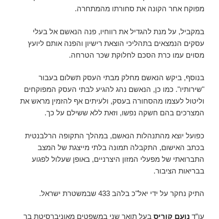
מפוקח אחר הקונה את סחורתו מהמתחרה.
במקביל, על מנת להגדיל את רווחיו, פנה הנאשם אל בעלי
עסקים הנמצאים בתהליכי הוצאת רישיון והפנה אותם ליועץ
מסוים עמו כרת הסכם לחלוקת שכר הטרחה.
בנוסף, ביקש הנאשם מחלק מבתי העסק תשלום בעבור
"שירותיו". כמו כן, הנאשם נהג להגיע לבתי העסק המפוקחים
וליטול לעצמו מהסחורה בעסק, ולעיתים אף להזמין מראש את
המצרכים בהם חשקה נפשו, וזאת ללא ששילם על כך.
כפועל יוצא מהתנהלות הנאשם, במהלך התקופה הרלבנטית
בכתב האישום, התקבלה תמונה בלתי מייצגת של המצב
התברואתי של מפעלי המזון היצרניים, באופן שעלול לפגוע
בבריאות הציבור.
התיק נחקר על ידי יאל"כ בלהב 433 שבמשטרת ישראל.
עו”ד
נועם קוריס
בעל תואר שני במשפטים מאוניברסיטת בר