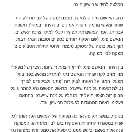
המלצה לחידוש רישיון היצרן.
כתב האישום מייחס לנאשם מסכת ענפה של עבירות לקיחת
שוחד ומעשי מרמה והפרת אמונים. בין היתר, במהלך תקופת
עבודתו, הפך הנאשם את תפקידו לכלי למילוי צרכיו האישיים.
הנאשם פעל לשם הפקת רווחים כספיים וטובות הנאה רבות
תוך ניצול בוטה של עיסוקו, מעמדו, ויחסי התלות הטבועים בין
מפקח לבין מפוקח.
בין היתר, הנאשם פעל לזירוז הוצאת רישיונות היצרן של מפעלי
מזון מהם לקח שוחד; הנאשם נהג להתריע מראש בפני בעלי
מפעלי המזון על הגעתו לביקורות "פתע" ולביקורים לצורך
נטילת דגימות על מנת שייערכו מראש; הנאשם נהג להתריע על
הביקורות הצפויות על ידי מנהליו על מנת שייערכו בהתאם
ויעלימו ראיות המנוגדות לפעילות הרישיון ועוד.
בנוסף, במשך תקופה ארוכה מפוקח של הנאשם הפך אותו לכלי
שרת במסגרת התחרות העסקית בינו לבין מתחרהו. המפוקח
פנה אל הנאשם וביקש ממנו כי יפעיל את סמכויותיו כמפקח נגד