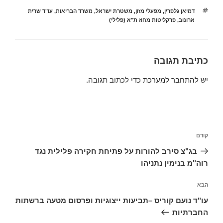
תגיות
דמיאן גלפרין
,
מפעלי מזון
,
משטרת ישראל
,
משרד הבריאות
,
עו"ד שרית
ארונוב
,
פרקליטות מחוז ת"א (פלילי)
כתיבת תגובה
יש
להתחבר למערכת
כדי לכתוב תגובה.
ניווט
הפוסט
קודם
הקודם
בג"צ סירב להורות על פתיחת חקירה פלילית נגד
רוה"מ בנימין נתניהו
הפוסט
הבא
הבא
עו"ד נועם קוריס –תביעות ייצוגיות ופרסום מטעה ברשתות
החברתיות