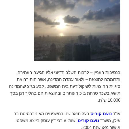
בנסיבות העניין – לרבות השלב הדיוני אליו הגיעה העתירה,
ותרומתה לתוצאה – ולאור עמדת המדינה, אשר הותירה את
סוגיית ההוצאות לשיקול דעת בית המשפט, קבע בג"צ שהמדינה
תישא בשכר טרחת ב"כ העותרים ובהוצאותיהם בהליך דנן בסך
10,000 ש"ח.
עו”ד
נועם קוריס
בעל תואר שני במשפטים מאוניברסיטת בר
אילן, משרד
נועם קוריס
ושות’ עורכי דין עוסק בייצוג משפטי
וגישור מאז שנת 2004.