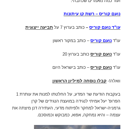
ועוד כמה מאמרים שכתבתי:
נועם קוריס – רשת קו עיתונות
עו"ד נועם קוריס
–
כותב בערוץ 7 על
תביעה ייצוגית
עו”ד
נועם קוריס
– כותב במקור ראשון
עו"ד
נועם קוריס
כותב בערוץ 20
עו"ד
נועם קוריס
– כותב בישראל היום
וואלה!-
קבלו נוסחה למיליון הראשון
בעקבות הודעת שר המדע, על החלטתו למנות את עותרת 1
הפרופ' יעל אמיתי לנגידה במועצת הנגידים של קרן
גרמניה-ישראל למחקר ולפיתוח מדעי, העתירה דנן מיצתה את
עצמה – והיא נמחקה, אפוא, כמבוקש וכמוסכם.