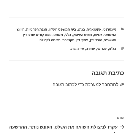
קטגוריות
אינטרנט
,
אקטואליה
,
בג"צ
,
בית המשפט העליון
,
הגנת הפרטיות
,
היועץ
המשפטי
,
זכויות
,
חופש העיסוק
,
כללי
,
משפט
,
נועם קוריס עורכי דין
ומגשרים
,
עורכי דין
,
פסקי דין
,
תקשורת
,
תרומה לקהילה
תגיות
בג"צ
,
יזהר שי
,
עתירה
,
שר המדע
כתיבת תגובה
יש
להתחבר למערכת
כדי לכתוב תגובה.
ניווט
הפוסט
קודם
הקודם
עקרו לניצולת השואה את השלט, העונש נותר, ההרשעה