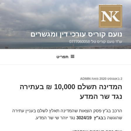
ילוג
תוכן
נועם קוריס עורכי דין ומגשרים
עו"ד נועם קוריס טל' 0777060058
תפריט
פורסם
2 באוגוסט 2020
מאת
ADMIN
ב
המדינה תשלם 10,000 ₪ בעתירה
נגד שר המדע
הרכב בג"ץ פסק הוצאות שהמדינה תאלץ לשלם בעניין עתירה
שהוגשה ב
בג"ץ
3024/19
נגד יזהר שי שר המדע.