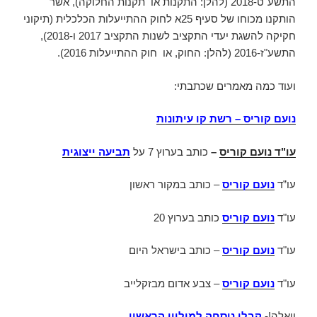
התשע"ט-2018 (להלן: התקנות או תקנות החלוקה), אשר
הותקנו מכוחו של סעיף 25א לחוק ההתייעלות הכלכלית (תיקוני
חקיקה להשגת יעדי התקציב לשנות התקציב 2017 ו-2018),
התשע"ז-2016 (להלן: החוק, או חוק ההתייעלות 2016).
ועוד כמה מאמרים שכתבתי:
נועם קוריס – רשת קו עיתונות
עו"ד נועם קוריס
–
כותב בערוץ 7 על
תביעה ייצוגית
עו”ד
נועם קוריס
– כותב במקור ראשון
עו"ד
נועם קוריס
כותב בערוץ 20
עו"ד
נועם קוריס
– כותב בישראל היום
עו"ד
נועם קוריס
– צבע אדום מבזקלייב
וואלה!-
קבלו נוסחה למיליון הראשון