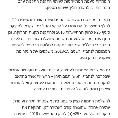
העותרות טענות המתייחסות לעיתוי התקנת התקנות ערב
הבחירות וכן להעדר הליך שימוע מספק.
בתגובה מפורטת מטעם שר הפנים ושר האוצר (המשיבים 2-1,
להלן: המשיבים) הם עמדו על הרקע וההליכים שקדמו לחקיקת
סעיף 25א לחוק ההתייעלות 2016 ולהתקנת תקנות החלוקה, וכן
ניתן מענה מפורט לטענות השונות שהעלו העותרות, ובכלל זה
הובהר כי הכללים שנקבעו בתקנות לחלוקת הכספים לרשויות
הסמוכות לנתב"ג לשנים 2018-19, משקפים את העקרונות
שנקבעו בחוק גופו.
גם המשיבות האחרות לעתירה, עיריות ומועצות מקומיות אחרות
שבקרבה לנתב"ג, הגישו תגובותיהן – הרשויות אשר בהתאם
לתקנות נהנות מכספי החלוקה – התנגדו לעתירה, ואילו אחרות
שמצבן דומה לזה של העותרות – תמכו בעתירה.
להשלמת התמונה נציין כי בפני בית משפט זה תלויה ועומדת
עתירה אחרת, שהוגשה קודם לעתירה דנן, התוקפת את
חוקתיותו של סעיף 25א(ב) לחוק ההתייעלות 2016. בעתירה