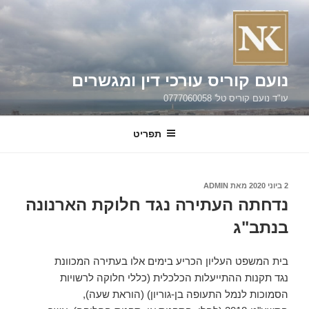
ילוג
תוכן
נועם קוריס עורכי דין ומגשרים
עו"ד נועם קוריס טל' 0777060058
תפריט
פורסם
2 ביוני 2020
מאת
ADMIN
ב
נדחתה העתירה נגד חלוקת הארנונה
בנתב"ג
בית המשפט העליון הכריע בימים אלו בעתירה המכוונת
נגד תקנות ההתייעלות הכלכלית (כללי חלוקה לרשויות
הסמוכות לנמל התעופה בן-גוריון) (הוראת שעה),