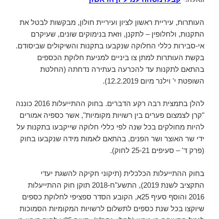
העותרות, עיריית ראשון לציון ועיריית חולון, מבקשות לבטל את
התקנות, ולחלופין – לתקנן, וזאת בנימוקים שונים, שעיקרם
אי-סבירות כללי החלוקה שנקבעו בתקנות והשיקולים שביסודם.
בקשת העותרות למתן צו ביניים למניעת חלוקת הכספים
בהתאם לתקנות עד להכרעה בעתירה נדחתה (החלטת
השופטת י' וילנר מיום 12.2.2019).
להלן בתמצית רבה רקע הדברים. בחוק ההתייעלות 2016 כוננה
"קרן לצמצום פערים בין רשויות מקומיות", אשר כספיה אמורים
להיות מחולקים בכל שנה לפי כללי חלוקה שייקבעו בתקנות על
ידי שר האוצר ושר הפנים, בהתאם לאמות מידה שנקבעו בחוק
(פרק ד' – סעיפים 25-21 לחוק).
בחוק ההתייעלות הכלכלית (תיקוני חקיקה להשגת יעדי
התקציב לשנת 2019), התשע"ח-2018 תוקן חוק ההתייעלות
2016 והוסף סעיף 25א, הקובע הסדר ספציפי לחלוקת כספים
שיוקצו בכל שנת כספים לתשלום לרשויות המקומיות הסמוכות