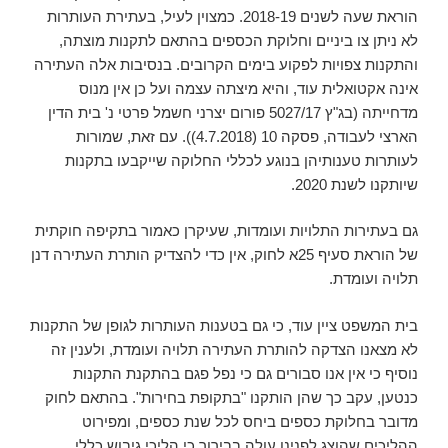
הוראת שעה לשנים 2018-19. כמצוין לעיל, בעתירת העותרות
לא ניתן צו ביניים וחלוקת הכספים בהתאם לתקנות מוצתה,
והתקנות צפויות לפקוע בימים הקרובים. בנסיבות אלה העתירה
אינה אקטואלית עוד, והיא מיצתה עצמה ועל כן אין מנוס
מדחייתה (בג"ץ 5027/17 פורום יצרני חשמל פרטי נ' בית הדין
הארצי לעבודה, פסקה 10 (‏4.7.2018)). עם זאת, שמורות
לעותרות טענותיהן בנוגע לכללי החלוקה שייקבעו בתקנות
שיותקנו לשנת 2020.
גם בעתירות התלויות ועומדות, שעיקרן כאמור בתקיפה חוקתית
של הוראת סעיף 25א לחוק, אין כדי להצדיק הותרת העתירה דנן
תלויה ועומדת.
בית המשפט ציין עוד, כי גם בטענות העותרות לגופן של התקנות
לא מצאנו הצדקה להותרת העתירה תלויה ועומדת, ולענין זה
נוסיף כי אין אנו סבורים גם כי נפל פגם בהתקנת התקנות
כנטען, עקב כך שהן הותקנו "בתקופת בחירות". בהתאם לחוק
מדובר בחלוקת כספים ביחס לכל שנת כספים, ומפירוט
ההליכים שהוצג לפנינו עולה בבירור כי הליכי גיבוש כללי