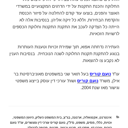
החלוקה והכנת התקנות על ידי הדרגים המקצועיים במשרדי
האוצר והפנים, בוצעו עוד קודם להחלטה על פיזור הכנסת
והקדמת הבחירות, וללא כל זיקה אליהן. בנסיבות אלה לא
הייתה כל הצדקה לעכב את התקנת התקנות וחלוקת הכספים
לרשויות הזכאיות.
העתירה נדחתה אפוא, תוך שמירת זכויות וטענות העותרות
בנוגע להתקנת תקנות החלוקה לשנה הנוכחית. בנסיבות הענין
לא נקבע צו להוצאות.
עו”ד
נועם קוריס
בעל תואר שני במשפטים מאוניברסיטת בר
אילן, משרד
נועם קוריס
ושות’ עורכי דין עוסק בייצוג משפטי
וגישור מאז שנת 2004.
קטגוריות
אינטרנט
,
אקטואליה
,
ארנונה
,
בג"צ
,
בית המשפט העליון
,
היועץ המשפטי
,
זכויות
,
כללי
,
מסים
,
משפט
,
נדל"ן
,
נועם קוריס עורכי דין ומגשרים
,
עו"ד נועם
קוריס
,
עורכי דין
,
פסקי דין
,
תכנון ובנייה
,
תקנות
,
תרומה לקהילה