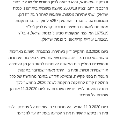
זו ניתן צו-על-תנאי, והיא קבועה לדיון בחודש יולי שנה זו בפני
הרכב מורחב (בג"ץ 2600/18 מועצה מקומית בית דגן נ' כנסת
ישראל). שתי עתירות נוספות, שהוגשו לאחר העתירה דנן,
המכוונות גם כן נגד הוראת סעיף 25א לחוק וכן נגד התקנות,
ממתינות לתגובות המשיבים וטרם נקבעו לדיון (בג"ץ
1675/19 המועצה המקומית סביון נ' כנסת ישראל, ו- בג"ץ
1702/19 עיריית קרית אונו נ' כנסת ישראל).
ביום 3.3.2020 התקיים דיון בעתירה, במסגרתו נשמעו באריכות
טיעוני באי כוח הצדדים. בסיום שמיעת טיעוני באי כוח העותרות
והמשיבים המליץ בית המשפט לעותרות לחזור בהן מן העתירה
תוך שמירת זכויות, וזאת בין היתר מאחר שמדובר בתקנות
העומדות בפני פקיעה, וממילא תידרש בחינה מחודשת של כללי
החלוקה קודם להתקנת התקנות לשנת 2020. בהמשך לכך
ניתנה החלטה לפיה יודיעו העותרות עד ליום 11.3.2020 אם הן
עומדות על עתירתן.
ביום 11.3.2020 הודיעו העותרות כי הן עומדות על עתירתן, ולצד
זאת הן ביקשו להשהות את ההכרעה בעתירה עד להכרעה