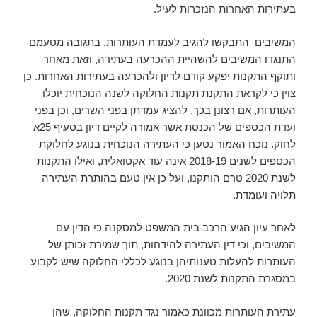
בעתירות האחרות הנזכרות לעיל.
המשיבים התבקשו להגיב לעמדת העותרות. בתגובה מטעמם
התנגדו המשיבים להשהיית ההכרעה בעתירה, וזאת מאחר
ותוקף התקנות יפקע קודם לדיון ולהכרעה בעתירות האחרות. כן
צוין כי לקראת התקנת תקנות החלוקה לשנה הנוכחית יוכלו
העותרות, אם רצונן בכך, להציג עמדתן בפני השרים, וכן בפני
ועדת הכספים של הכנסת אשר אמורה לקיים דיון בסעיף 25א
לחוק. נוכח האמור נטען כי העתירה הנוכחית בנוגע לחלוקת
הכספים לשנים 2018-19 אינה עוד אקטואלית, ואילו התקנות
לשנת 2020 טרם הותקנו, ועל כן אין טעם בהותרת העתירה
תלויה ועומדת.
לאחר עיון הגיע הרכב בית המשפט למסקנה כי הדין עם
המשיבים, וכי דין העתירה להידחות, תוך שמירת זכותן של
העותרות להעלות טענותיהן בנוגע לכללי החלוקה שיש לקבוע
במסגרת התקנות לשנת 2020.
עתירת העותרות מכוונת כאמור נגד תקנות החלוקה, שהן