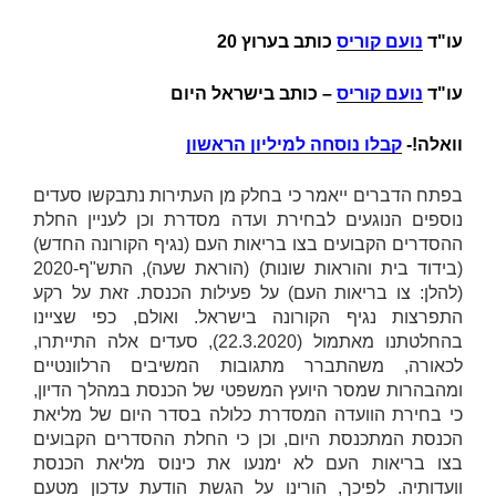
עו"ד
נועם קוריס
כותב בערוץ 20
עו"ד
נועם קוריס
– כותב בישראל היום
וואלה!-
קבלו נוסחה למיליון הראשון
בפתח הדברים ייאמר כי בחלק מן העתירות נתבקשו סעדים
נוספים הנוגעים לבחירת ועדה מסדרת וכן לעניין החלת
ההסדרים הקבועים בצו בריאות העם (נגיף הקורונה החדש)
(בידוד בית והוראות שונות) (הוראת שעה), התש"ף-2020
(להלן:
צו בריאות העם
) על פעילות הכנסת. זאת על רקע
התפרצות נגיף הקורונה בישראל. ואולם, כפי שציינו
בהחלטתנו מאתמול (22.3.2020), סעדים אלה התייתרו,
לכאורה, משהתברר מתגובות המשיבים הרלוונטיים
ומהבהרות שמסר היועץ המשפטי של הכנסת במהלך הדיון,
כי בחירת הוועדה המסדרת כלולה בסדר היום של מליאת
הכנסת המתכנסת היום, וכן כי החלת ההסדרים הקבועים
בצו בריאות העם לא ימנעו את כינוס מליאת הכנסת
וועדותיה. לפיכך, הורינו על הגשת הודעת עדכון מטעם