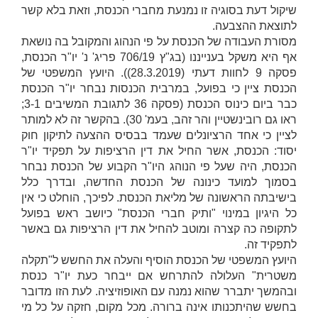
שיקול דעת בסוגיה זו נמנעת מחברי הכנסת, וזאת בלא קשר
לתוצאת ההצבעה.
מסורת העבודה של הכנסת על פי הנהוג והמקובל בה נושאת
אף היא משקל בענייננו (בג"ץ 706/19
פריג' נ' יו"ר הכנסת
,
פסקה 9 לחוות דעתי (28.3.2019)). היועץ המשפטי של
הכנסת ציין כי בפועל, במרבית הכנסות נבחר יו"ר הכנסת
כבר ביום כינוס הכנסת (פסקה 36 לתגובת המשיבים 3-1;
ראו גם רובינשטיין והר זהב, בעמ' 30). בהקשר זה לא למותר
לציין כי אחד הרציונלים שעמד בבסיס ההצעה לתיקון חוק
יסוד: הכנסת, אשר החיל את דין הרציפות על תפקיד יו"ר
הכנסת, היה שעל פי הנוהג היו"ר הקבוע של הכנסת נבחר
בסמוך למועד כינונה של הכנסת החדשה, ובדרך כלל
בישיבתה הראשונה של מליאת הכנסת. לפיכך, הוחלט כי אין
כל היגיון במינוי "ותיק חברי הכנסת" כיושב ראש בפועל
לתקופה כה קצרה ומוטב להחיל את דין הרציפות גם באשר
לתפקיד זה.
היועץ המשפטי של הכנסת הוסיף והעלה את החשש ל"תקלה
משטרית" העלולה להתרחש אם ייבחר כעת יו"ר כנסת
ובהמשך יתברר שהוא נמנה עם האופוזיציה. לעת הזו מדובר
בחשש שהיתכנותו אינה ברורה. מכל מקום, חזקה על כל מי