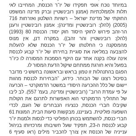
במיוחד נוכח אופי תפקידו של יו"ר הכנסת, המחייבו לאי
תלות ולממלכתיות (אמנון רובינשטיין וברק מדינה
המשפט
החוקתי של מדינת ישראל – רשויות השלטון ואזרחות
716
(2005) (להלן:
רובינשטיין ומדינה
); אמנון רובינשטיין ורענן
הר-זהב
פירוש לחוקי היסוד חוק יסוד: הכנסת
80 (1993)
(להלן:
רובינשטיין והר זהב
)). במקרה דנן, אין מנוס
מהמסקנה כי החלטתו של יו"ר הכנסת שלא להעלות
להצבעה במליאה את סוגיית בחירתו של יו"ר קבוע לכנסת
אינה עולה בקנה אחד עם היקף הסמכות המסורה לו כיו"ר
בפועל והיא חורגת ממתחם שיקול הדעת המסור לו.
הפגם בהתנהלות זו טמון בראש ובראשונה בחשש כי מדובר
בסיכול רצונו של הבוחר. כידוע, "הבחירות לכנסת מהוות
יישום של כלל ההכרעה היסודי במשטר הדמוקרטי – הכרעה
על פי עמדת הרוב" (רובינשטיין ומדינה, בעמ' 557). לב ליבו
של התהליך הדמוקרטי הוא האפשרות לתרגם את הקולות
שקיבלו חברי הכנסת, כנציגיו הנבחרים של העם, לכדי
השפעה פוליטית. בענייננו, מבקשות סיעות הבית, המונות 61
חברי כנסת, להשתמש בכוחן הפוליטי כדי לנסות ולמנות יו"ר
קבוע לכנסת ה-23, תפקיד שעל חשיבותו ומרכזיותו בניהול
ענייניה של הכנסת אין צורך להכביר מילים (ראו סעיף 6