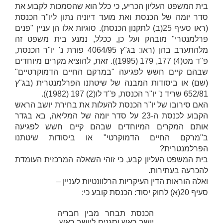
בית המשפט העליון הכריע, כי כלל הוא שהסמכות לקבוע את
סדר יומה של הכנסת ואת מועד דיוניה נתון ליו"ר הכנסת
(ראו סעיף 25(ב) לתקנון הכנסת). סוגיות אלו הן עניין "פנים
פרלמנטרי" מובהק ועל כן, ככלל, נמנע בית משפט זה
מלהתערב בהן (ראו: בג"ץ 4064/95
פורת נ' יו"ר הכנסת
,
פ"ד מט(4) 177, 179 (1995)). זאת, להוציא מקרים מיוחדים
שבהם קיים חשש לפגיעה "במרקם החיים הדמוקרטיים"
(
שם
) או ביסודות המבנה של שיטתנו הפרלמנטרית (בג"ץ
652/81
שריד נ' יו"ר הכנסת
, פ"ד לו(2) 197 (1982)).
האם סירובו של יו"ר הכנסת להעלות את בחירת יושב הראש
הקבוע לכנסת ה-23 על סדר יומה של המליאה, בא בגדר
אותם המקרים המיוחדים שבהם קיים חשש לפגיעה
ב"מרקם החיים הדמוקרטי" או ביסודות שיטתנו
הפרלמנטרית?
בית המשפט העליון קבע, כי זוהי השאלה המרכזית העומדת
להכרעה בעתירות.
ואלה הוראות הדין העיקריות הרלוונטיות לעניין –
סעיף 20(א) לחוק יסוד: הכנסת קובע כי:
הכנסת תבחר מבין חבריה
יושב ראש וסגנים ליושב ראש.