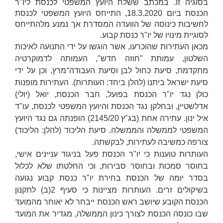
בסוגיה זו. במכתב ששלח היועץ המשפטי לכנסת ליו"ר
הכנסת ביום 18.3.2020, התייחס היועץ המשפטי לכנסת
לחשיבות כינוסה של הוועדה המסדרת אך נמנע מלהתייחס
לסוגיית מינויו של יו"ר כנסת קבוע.
מכאן העתירות שהוכרעו, אשר הוגשו על ידי התנועה לאיכות
השלטון, עמותת "חוזה חדש", העמותה לדמוקרטיה
מתקדמת, סיעת כחול לבן וסיעת העבודה־מרץ, וכן על ידי
סיעת ישראל ביתנו (להלן ביחד:
העותרות
). העתירות מופנות
כולן נגד יו"ר הכנסת בפועל, חבר הכנסת, יואל (יולי)
אדלשטיין, ובחלקן נגד הכנסת והיועץ המשפטי לכנסת, עו"ד
איל ינון. עתירה אחת (בג"ץ 2145/20) הופנתה גם נגד היועץ
המשפטי לממשלה והממשלה. סיעת הליכוד (להלן:
הליכוד
)
צורפה כמשיבה לעתירות, לבקשתה.
העותרות טוענות כי יו"ר הכנסת פעל בניגוד עניינים אישי,
בחוסר סמכות ובחוסר סבירות, וכי החלטתו שלא לכלול
בסדר יומה של הכנסת בחירת יו"ר כנסת קבוע נגועה
בשיקולים זרים. העותרות מציינות כי סעיף 2(ב) לתקנון
הכנסת הקובע שיושב ראש הכנסת ייבחר לא יאוחר מהמועד
שבו כונסה הכנסת לצורך כינון הממשלה, מגדיר את המועד