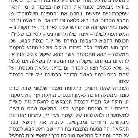
ממשלה בישראל לאחר שלוש מערכות בחירות. דברים אלה
בוודאי מבטאים נכונה את התחושה בציבור כי מן הראוי
שהקברניטים יתעשתו ויחלצו את "הספינה השלטונית" מן
המבוי הסתום שבו היא כלואה וכי זהו אכן צו השעה וביתר
שאת בימי הקורונה שהתרגשו עלינו לאחרונה. אך תקווה זו –
המשותפת לכולנו – אינה יכולה להוות נימוק לסירובו של יו"ר
הכנסת להביא להצבעה בחירה של יו"ר כנסת קבוע, שכן
בכך הוא מעמיד בלב סירובו שיקול פוליטי הנוגע להקמת
ממשלה – תהא מתכונתה אשר תהא. שיקול פוליטי כזה אין
לו מקום במתחם שיקול הדעת המסור לו בשאלה אם לכלול
או שלא לכלול הצעות לסדר יום בדיוני מליאת הכנסת, ועל
אחת כמה וכמה כאשר מדובר בבחירה של יו"ר הכנסת
עצמו.
העובדה שאנו נתונים בתקופת מעבר שלטוני שבה טרם
כוננה ממשלה הזוכה לאמון הכנסת, מחזקת אף היא מסקנה
זו. חזקה על חברי הכנסת המבקשים להעלות את סוגיית
בחירת יו"ר הכנסת הקבוע בפני המליאה שהם מודעים
למשמעויות ולהשלכות של נקיטת צעד זה. למרות זאת הם
מבקשים, וחוזרים ומבקשים, להביא את הנושא בפני
המליאה. ההימנעות מהצבת בחירת יושב ראש קבוע לכנסת
על סדר יומה של המליאה מובילה לכך שהאפשרות להפעיל