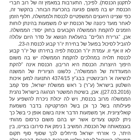
לתקנון הכנסת). לפיכך, התערבות במאמץ זה של רוב חברי
הכנסת יש בה משום פגיעה בהכרעת הבוחר. בהקשר זה,
כפי שציינו היועצים המשפטיים לכנסת ולממשלה, חלוף הזמן
לאחר מועד כינונה של הכנסת יש לו משמעות בהינתן לוחות
הזמנים להקמת הממשלה הקבועים בחוק יסוד: הממשלה.
אכן, "גרירת רגליים" בהעלאת הנושא על סדר היום עלולה
להוביל לסיכול בפועל של בחירת יו"ר קבוע לכנסת ה-23.
לא זו אף זו. עמדת יו"ר הכנסת לפיה בחירתו של יו"ר קבוע
לכנסת תלויה במהלכים להקמת הממשלה יש בה משום
היפוך היוצרות. הכנסת היא הריבון. הכנסת אינה "להקת
המעודדות של הממשלה", כלשונו הציורית של המשנה
לנשיאה
א' רובינשטיין
בבג"ץ 4374/15
התנועה למען איכות
השלטון בישראל (ע"ר) נ' ראש ממשלת ישראל
, פס' קמב
(27.03.2016)). אכן, בשיטת המשטר הנהוגה בישראל נהנית
הממשלה מרוב בכנסת, ויש לה יכולת ניכרת להשפיע על
פעילותה בשל כך וכן בשל הפרקטיקה בדבר משמעת
קואליציונית. אך משמעות הדבר אינה בשום אופן כי בשל כך
ניתן לנקוט צעדים אשר יש בהם משום כרסום מהותי
בעצמאותה של הכנסת. המשיב 1 נימק את סירובו בציינו, בין
היתר, כי אזרחי ישראל מייחלים לכך שסוף סוף תקום