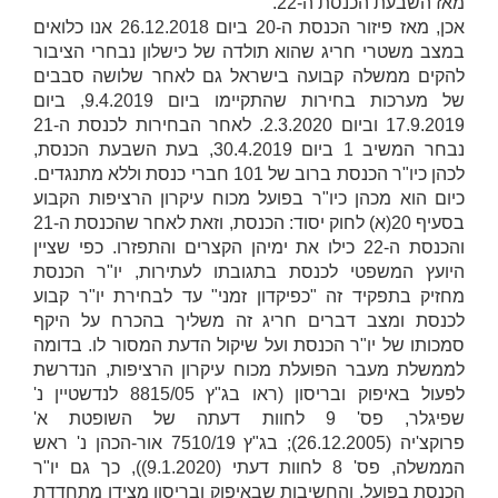
מאז השבעת הכנסת ה-22.
אכן, מאז פיזור הכנסת ה-20 ביום 26.12.2018 אנו כלואים
במצב משטרי חריג שהוא תולדה של כישלון נבחרי הציבור
להקים ממשלה קבועה בישראל גם לאחר שלושה סבבים
של מערכות בחירות שהתקיימו ביום 9.4.2019, ביום
17.9.2019 וביום 2.3.2020. לאחר הבחירות לכנסת ה-21
נבחר המשיב 1 ביום 30.4.2019, בעת השבעת הכנסת,
לכהן כיו"ר הכנסת ברוב של 101 חברי כנסת וללא מתנגדים.
כיום הוא מכהן כיו"ר בפועל מכוח עיקרון הרציפות הקבוע
בסעיף 20(א) לחוק יסוד: הכנסת, וזאת לאחר שהכנסת ה-21
והכנסת ה-22 כילו את ימיהן הקצרים והתפזרו. כפי שציין
היועץ המשפטי לכנסת בתגובתו לעתירות, יו"ר הכנסת
מחזיק בתפקיד זה "כפיקדון זמני" עד לבחירת יו"ר קבוע
לכנסת ומצב דברים חריג זה משליך בהכרח על היקף
סמכותו של יו"ר הכנסת ועל שיקול הדעת המסור לו. בדומה
לממשלת מעבר הפועלת מכוח עיקרון הרציפות, הנדרשת
לפעול באיפוק ובריסון (ראו בג"ץ 8815/05
לנדשטיין נ'
שפיגלר
, פס' 9 לחוות דעתה של השופטת
א'
פרוקצ'יה
(26.12.2005); בג"ץ 7510/19
אור-הכהן נ' ראש
הממשלה
, פס' 8 לחוות דעתי (9.1.2020)), כך גם יו"ר
הכנסת בפועל, והחשיבות שבאיפוק ובריסון מצידו מתחדדת