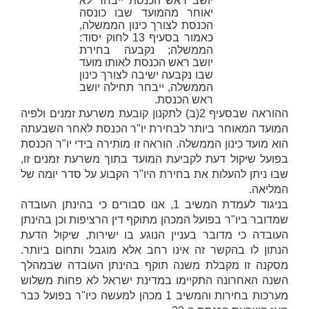
יושב ראש הכנסת ייבחר לא
יאוחר מהמועד שבו כונסה
הכנסת לצורך כינון הממשלה,
כאמור בסעיף 13 לחוק יסוד:
הממשלה; נקבעה בחירת
יושב ראש הכנסת לאותו מועד
שבו נקבעה ישיבה לצורך כינון
הממשלה, ייבחר תחילה יושב
ראש הכנסת.
ההוראה שבסעיף 2(ב) לתקנון קובעת משרעת זמנים ולפיה
המועד
המאוחר ביותר
לבחירת יו"ר הכנסת לאחר השבעתה
הוא מועד כינון הממשלה. הוראה זו מותירה בידי יו"ר הכנסת
בפועל שיקול דעת לקביעת המועד בתוך משרעת זמנים זו,
שבו ניתן להעלות את בחירת היו"ר הקבוע על סדר יומה של
המליאה.
בניגוד לעמדת המשיב 1, אנו סבורים כי בהינתן העובדה
שמדובר ביו"ר בפועל המכהן מתוקף דין הרציפות וכן בהינתן
העובדה כי מדובר בעניין הנוגע בו ישירות, שיקול הדעת
הנתון לו בהקשר זה אינו רחב אלא מוגבל ותחום ביותר.
מסקנה זו מקבלת משנה תוקף בהינתן העובדה שבמהלך
השנה האחרונה התקיימו במדינת ישראל לא פחות משלוש
מערכות בחירות והמשיב 1 מכהן למעשה כיו"ר בפועל כבר