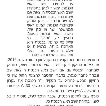
עד לבחירת יושב ראש
הכנסת, ימשיך לכהן בתפקידו
יושב ראש הכנסת היוצאת אם
שב ונבחר כחבר הכנסת, ואם
לא שב ונבחר – יכהן הותיק
שבחברי הכנסת, שאינו ראש
הממשלה, שר או סגן שר,
כיושב ראש הכנסת בפועל.
בסעיף זה, "ותיק" – מי
שתקופת כהונתו בכנסת היא
הארוכה ביותר, ברציפות או
שלא ברציפות, ומבין בעלי
ותק שווה – המבוגר שבהם
ההוראה בנוסחה זה נקבעה בתיקון לחוק היסוד משנת 2016.
עד לאותו התיקון כיהן כיושב ראש הכנסת בפועל, הוותיק
שבחברי הכנסת גם אם יושב ראש הכנסת היוצאת שב
ונבחר כחבר כנסת. בדברי ההסבר להצעת החוק צוין כי
התיקון מבקש להחיל על תפקיד יו"ר הכנסת את עקרון
הרציפות, בדומה להוראה הקבועה בסעיף 30 לחוק יסוד:
הממשלה לעניין רציפות הממשלה
סעיף 2(ב) לתקנון הכנסת, שכבר הוזכר לעיל, מוסיף וקובע
לעניין בחירת יושב ראש הכנסת כי: