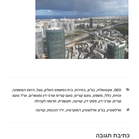
קטגוריות
SEO
,
אקטואליה
,
בג"צ
,
בחירות
,
בית המשפט העליון
,
גוגל
,
היועץ המשפטי
,
זכויות
,
כללי
,
משפט
,
נועם קוריס
,
נועם קוריס עורכי דין ומגשרים
,
עו"ד נועם
קוריס
,
עורכי דין
,
פסקי דין
,
קורונה
,
תקשורת
,
תרומה לקהילה
תגיות
אדלשטיין
,
בג"צ אדלשטיין
,
דמוקרטיה
,
יו"ר הכנסת
,
קורונה
כתיבת תגובה