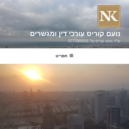
ילוג
תוכן
נועם קוריס עורכי דין ומגשרים
עו"ד נועם קוריס טל' 0777060058
תפריט