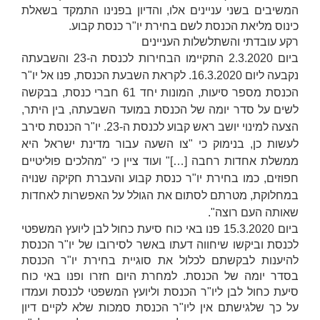
המשיבים בשני עניינים אלו, והדיון בפנינו התמקד בשאלת
כינוס מליאת הכנסת לשם בחירת יו"ר כנסת קבוע.
רקע עובדתי והשתלשלות העניינים
ביום 2.3.2020 התקיימו הבחירות לכנסת ה-23 והשבעתה
נקבעה ליום 16.3.2020. לקראת השבעת הכנסת, פנו אל יו"ר
הכנסת מספר סיעות, המונות יחד 61 חברי כנסת, בבקשה
לשים על סדר יומה של הכנסת במועד השבעתה, בין היתר,
הצעה למינוי יושב ראש קבוע לכנסת ה-23. יו"ר הכנסת סירב
לעשות כן, בנימוק כי "צו השעה עבור מדינת ישראל היא
ממשלת אחדות רחבה […]" ועוד ציין כי "מהלכים פוליטיים
חפוזים, כמו בחירת יו"ר כנסת קבוע והעברת חקיקה שנויה
במחלוקת, מטרתם לסתום את הגולל על האפשרות לאחדות
שאותה העם רוצה".
ביום 15.3.2020 פנו באי כוח סיעת כחול לבן ליועץ המשפטי
לכנסת וביקשו שיחווה דעתו באשר לסירובו של יו"ר הכנסת
להיענות לבקשתם לכלול את סוגיית בחירת יו"ר הכנסת
בסדר יומה של הכנסת. למחרת היום חזרו ופנו באי כוח
סיעת כחול לבן ליו"ר הכנסת וליועץ המשפטי לכנסת ועמדו
על כך שלגישתם אין ליו"ר הכנסת סמכות שלא לקיים דיון