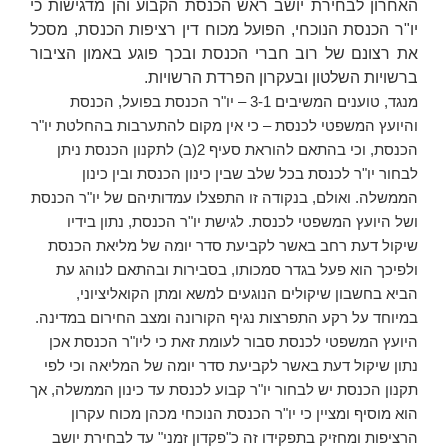
האחרון לבחירת יושב ראש הכנסת הקבוע והן מדגישות כי
יו"ר הכנסת הנוכחי, הפועל מכוח דין רציפות הכנסת, מסכל
את רצונם של רוב חברי הכנסת ובכך פוגע באמון הציבור
ברשויות השלטון ובעקרון הפרדת הרשויות.
מנגד, טוענים המשיבים 3-1 – יו"ר הכנסת בפועל, הכנסת
והיועץ המשפטי לכנסת – כי אין מקום להתערבות בהחלטת יו"ר
הכנסת, וכי בהתאם להוראת סעיף 2(ב) לתקנון הכנסת ניתן
לבחור יו"ר לכנסת בכל שלב שבין כינון הכנסת ובין כינון
הממשלה. ואולם, בנקודה זו התפצלו עמדותיהם של יו"ר הכנסת
ושל היועץ המשפטי לכנסת. לגישת יו"ר הכנסת, נתון בידיו
שיקול דעת רחב באשר לקביעת סדר יומה של מליאת הכנסת
ולפיכך הוא פעל בגדר סמכותו, בסבירות ובהתאם לנוהג עת
הביא בחשבון שיקולים הנוגעים למשא ומתן הקואליציוני,
במיוחד על רקע התפרצות נגיף הקורונה ומצב החירום במדינה.
היועץ המשפטי לכנסת סבור לעומת זאת כי ליו"ר הכנסת אכן
נתון שיקול דעת באשר לקביעת סדר יומה של המליאה וכי לפי
תקנון הכנסת יש לבחור יו"ר קבוע לכנסת עד כינון הממשלה, אך
הוא מוסיף ומציין כי יו"ר הכנסת הנוכחי מכהן מכוח עקרון
הרציפות ומחזיק בתפקידו זה כ"פקדון זמני" עד לבחירת יושב