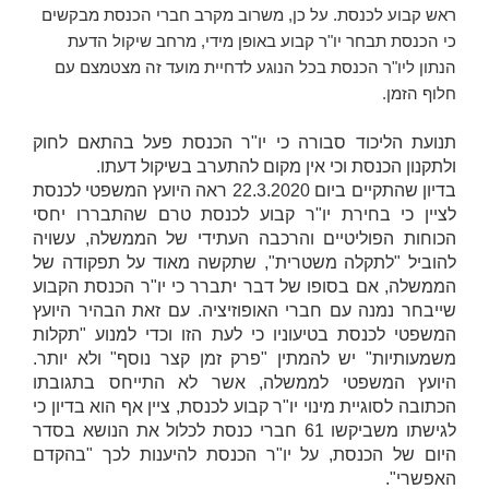
ראש קבוע לכנסת. על כן, משרוב מקרב חברי הכנסת מבקשים
כי הכנסת תבחר יו"ר קבוע באופן מידי, מרחב שיקול הדעת
הנתון ליו"ר הכנסת בכל הנוגע לדחיית מועד זה מצטמצם עם
חלוף הזמן.
תנועת הליכוד סבורה כי יו"ר הכנסת פעל בהתאם לחוק
ולתקנון הכנסת וכי אין מקום להתערב בשיקול דעתו.
בדיון שהתקיים ביום 22.3.2020 ראה היועץ המשפטי לכנסת
לציין כי בחירת יו"ר קבוע לכנסת טרם שהתבררו יחסי
הכוחות הפוליטיים והרכבה העתידי של הממשלה, עשויה
להוביל "לתקלה משטרית", שתקשה מאוד על תפקודה של
הממשלה, אם בסופו של דבר יתברר כי יו"ר הכנסת הקבוע
שייבחר נמנה עם חברי האופוזיציה. עם זאת הבהיר היועץ
המשפטי לכנסת בטיעוניו כי לעת הזו וכדי למנוע "תקלות
משמעותיות" יש להמתין "פרק זמן קצר נוסף" ולא יותר.
היועץ המשפטי לממשלה, אשר לא התייחס בתגובתו
הכתובה לסוגיית מינוי יו"ר קבוע לכנסת, ציין אף הוא בדיון כי
לגישתו משביקשו 61 חברי כנסת לכלול את הנושא בסדר
היום של הכנסת, על יו"ר הכנסת להיענות לכך "בהקדם
האפשרי".