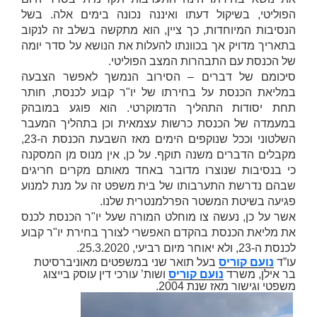
הפוליטי, בשיקול דעתו ואיננה נכונה בימים אלה. בשל
הנסיבות המיוחדות, כך ציין, הוא מתקשה בשלב זה לנקוב
בתאריך מדויק אך בכוונתו להעלות את הנושא על סדר יומה
של הכנסת עם התבהרות המצב הפוליטי.
סיכומם של דברים – הסירוב הנמשך לאפשר הצבעה
במליאת הכנסת על בחירתו של יו"ר קבוע לכנסת, חותר
תחת יסודות התהליך הדמוקרטי. הוא פוגע במובהק
במעמדה של הכנסת כרשות עצמאית וכן בתהליך המעבר
השלטוני וככל שנוקפים הימים מאז השבעת הכנסת ה-23,
מקבלים הדברים משנה תוקף. על כן, אין מנוס מן המסקנה
כי בנסיבות שנוצרו מדובר באחד מאותם מקרים חריגים
שבהם נדרשת התערבותו של בית משפט זה על מנת למנוע
פגיעה בשיטת המשטר הפרלמנטרית שלנו.
אשר על כן, נעשה צו מוחלט המורה שעל יו"ר הכנסת לכנס
את מליאת הכנסת בהקדם האפשרי לצורך בחירת יו"ר קבוע
לכנסת ה-23, ולא יאוחר מיום רביעי, 25.3.2020.
עו”ד
נועם קוריס
בעל תואר שני במשפטים מאוניברסיטת
בר אילן, משרד
נועם קוריס
ושות’ עורכי דין עוסק בייצוג
משפטי וגישור מאז שנת 2004.