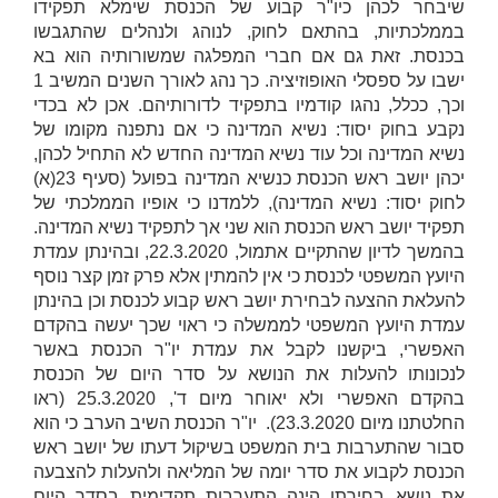
שיבחר לכהן כיו"ר קבוע של הכנסת שימלא תפקידו
בממלכתיות, בהתאם לחוק, לנוהג ולנהלים שהתגבשו
בכנסת. זאת גם אם חברי המפלגה שמשורותיה הוא בא
ישבו על ספסלי האופוזיציה. כך נהג לאורך השנים המשיב 1
וכך, ככלל, נהגו קודמיו בתפקיד לדורותיהם. אכן לא בכדי
נקבע בחוק יסוד: נשיא המדינה כי אם נתפנה מקומו של
נשיא המדינה וכל עוד נשיא המדינה החדש לא התחיל לכהן,
יכהן יושב ראש הכנסת כנשיא המדינה בפועל (סעיף 23(א)
לחוק יסוד: נשיא המדינה), ללמדנו כי אופיו הממלכתי של
תפקיד יושב ראש הכנסת הוא שני אך לתפקיד נשיא המדינה.
בהמשך לדיון שהתקיים אתמול, 22.3.2020, ובהינתן עמדת
היועץ המשפטי לכנסת כי אין להמתין אלא פרק זמן קצר נוסף
להעלאת ההצעה לבחירת יושב ראש קבוע לכנסת וכן בהינתן
עמדת היועץ המשפטי לממשלה כי ראוי שכך יעשה בהקדם
האפשרי, ביקשנו לקבל את עמדת יו"ר הכנסת באשר
לנכונותו להעלות את הנושא על סדר היום של הכנסת
בהקדם האפשרי ולא יאוחר מיום ד', 25.3.2020 (ראו
החלטתנו מיום 23.3.2020). יו"ר הכנסת השיב הערב כי הוא
סבור שהתערבות בית המשפט בשיקול דעתו של יושב ראש
הכנסת לקבוע את סדר יומה של המליאה ולהעלות להצבעה
את נושא בחירתו הינה התערבות תקדימית בסדר היום