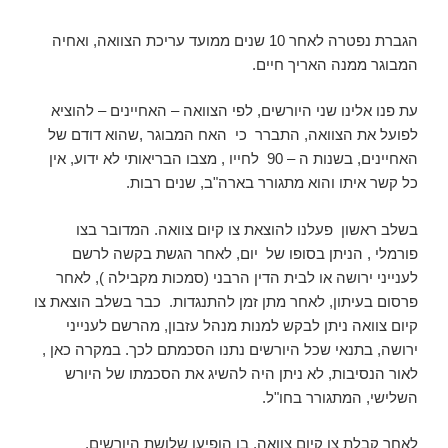
הגברת נפטרה לאחר 10 שנים ממועד עריכת הצוואה, ואחיה
המבוגר ממנה האריך חיים.
עת פנו אלינו שני היורשים, לפי הצוואה – האחיינים – להוציא
לפועל את הצוואה, התברר כי האח המבוגר ,שהוא דודם של
האחיינים, בשנות ה – 90 לחייו , מצבו הבריאותי לא ידוע, אין
כל קשר איתו והוא מתגורר בארה"ב, שנים רבות.
בשלב ראשון פעלנו להוצאת צו קיום צוואה. המדובר בצו
פורמלי , הניתן בסופו של יום, לאחר הגשת בקשה לרשם
לענייני ירושה או לבית הדין הרבני (סמכות מקבילה ), לאחר
פרסום בעיתון, לאחר מתן זמן להתנגדות. כבר בשלב הוצאת צו
קיום צוואה ניתן לבקש למנות מנהל עזבון, מהרשם לענייני
ירושה, בתנאי שכל היורשים נתנו הסכמתם לכך. במקרה כאן ,
לאור הנסיבות, לא ניתן היה להשיג את הסכמתו של היורש
השלישי, המתגורר בחו"ל.
לאחר קבלת צו קיום צוואה, בו הופיעו שלושת היורשים,