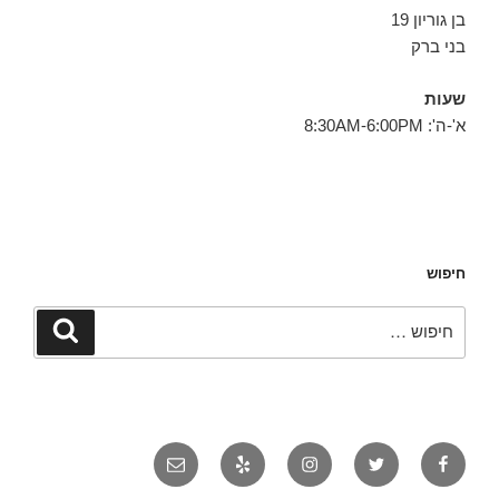
בן גוריון 19
בני ברק
שעות
א'-ה': 8:30AM-6:00PM
חיפוש
חפש:
חיפוש
פייסבוק
טוויטר
אינסטגרם
יאלפ
אימייל