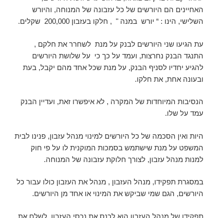
האחיינים הם היורשים של כל עזבונה של המנוחה, והיורש
השלישי, הינו : “ יורש במנה " , חלקו בעזבון 200,000 שקלים.
עת הגיעו שני היורשים לבנק על מנת לשחרר את חלקם ,
התנגד הבנק נחרצות, ועמד על כך כי על שלושת היורשים
להגיע יחדיו לסניף הבנק, על מנת שכל אחד מהם יקבל, בעת
ובעונה אחת, את חלקו.
הנסיבות המיוחדות של המקרה , לא איפשרו זאת, ועדיין הבנק
עמד על שלו.
היות ואין הסכמה של כל היורשים למינוי מנהל עזבון, פנינו לבית
המשפט על מנת שישתמש בסמכות המוקנית לו על פי חוק
למנות מנהל עזבון, לצורך חלוקת עזבונה של המנוחה.
במסגרת תפקידו, מנהל העזבון , מנהל את העזבון כולו עבור כל
היורשים, הגם שמי שביקש את המינוי או אחד מן היורשים.
תפקידו של מנהל העזבון הוא לכנס את נכסי העזבון, לשלם את