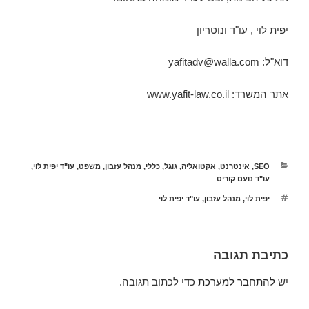
יפית לוי , עו"ד ונוטריון
דוא"ל: yafitadv@walla.com
אתר המשרד: www.yafit-law.co.il
קטגוריות
SEO
,
אינטרנט
,
אקטואליה
,
גוגל
,
כללי
,
מנהל עזבון
,
משפט
,
עו"ד יפית לוי
,
עו"ד נועם קוריס
תגיות
יפית לוי
,
מנהל עזבון
,
עו"ד יפית לוי
כתיבת תגובה
יש
להתחבר למערכת
כדי לכתוב תגובה.