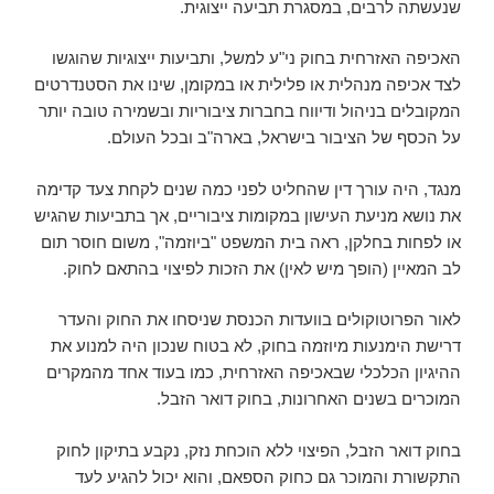
שנעשתה לרבים, במסגרת תביעה ייצוגית.
האכיפה האזרחית בחוק ני"ע למשל, ותביעות ייצוגיות שהוגשו
לצד אכיפה מנהלית או פלילית או במקומן, שינו את הסטנדרטים
המקובלים בניהול ודיווח בחברות ציבוריות ובשמירה טובה יותר
על הכסף של הציבור בישראל, בארה"ב ובכל העולם.
מנגד, היה עורך דין שהחליט לפני כמה שנים לקחת צעד קדימה
את נושא מניעת העישון במקומות ציבוריים, אך בתביעות שהגיש
או לפחות בחלקן, ראה בית המשפט "ביוזמה", משום חוסר תום
לב המאיין (הופך מיש לאין) את הזכות לפיצוי בהתאם לחוק.
לאור הפרוטוקולים בוועדות הכנסת שניסחו את החוק והעדר
דרישת הימנעות מיוזמה בחוק, לא בטוח שנכון היה למנוע את
ההיגיון הכלכלי שבאכיפה האזרחית, כמו בעוד אחד מהמקרים
המוכרים בשנים האחרונות, בחוק דואר הזבל.
בחוק דואר הזבל, הפיצוי ללא הוכחת נזק, נקבע בתיקון לחוק
התקשורת והמוכר גם כחוק הספאם, והוא יכול להגיע לעד