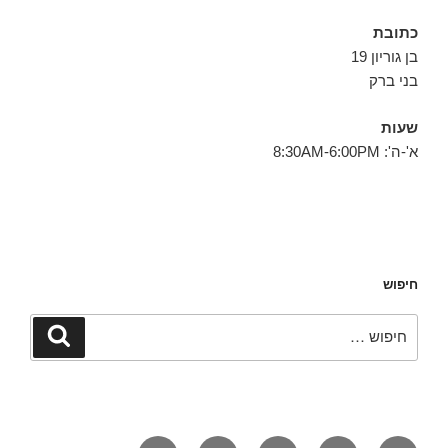
כתובת
בן גוריון 19
בני ברק
שעות
א'-ה': 8:30AM-6:00PM
חיפוש
חפש:
חיפוש
פייסבוק
טוויטר
אינסטגרם
יאלפ
אימייל