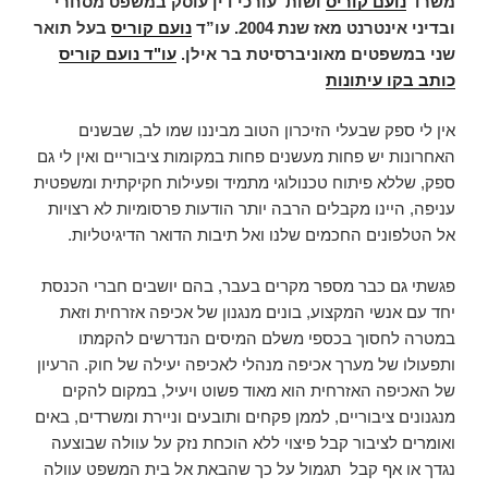
משרד
נועם קוריס
ושות’ עורכי דין עוסק במשפט מסחרי
ובדיני אינטרנט מאז שנת 2004.
עו”ד
נועם קוריס
בעל תואר
שני במשפטים מאוניברסיטת בר אילן.
עו"ד נועם קוריס
כותב בקו עיתונות
אין לי ספק שבעלי הזיכרון הטוב מביננו שמו לב, שבשנים
האחרונות יש פחות מעשנים פחות במקומות ציבוריים ואין לי גם
ספק, שללא פיתוח טכנולוגי מתמיד ופעילות חקיקתית ומשפטית
עניפה, היינו מקבלים הרבה יותר הודעות פרסומיות לא רצויות
אל הטלפונים החכמים שלנו ואל תיבות הדואר הדיגיטליות.
פגשתי גם כבר מספר מקרים בעבר, בהם יושבים חברי הכנסת
יחד עם אנשי המקצוע, בונים מנגנון של אכיפה אזרחית וזאת
במטרה לחסוך בכספי משלם המיסים הנדרשים להקמתו
ותפעולו של מערך אכיפה מנהלי לאכיפה יעילה של חוק. הרעיון
של האכיפה האזרחית הוא מאוד פשוט ויעיל, במקום להקים
מנגנונים ציבוריים, לממן פקחים ותובעים וניירת ומשרדים, באים
ואומרים לציבור קבל פיצוי ללא הוכחת נזק על עוולה שבוצעה
נגדך או אף קבל תגמול על כך שהבאת אל בית המשפט עוולה