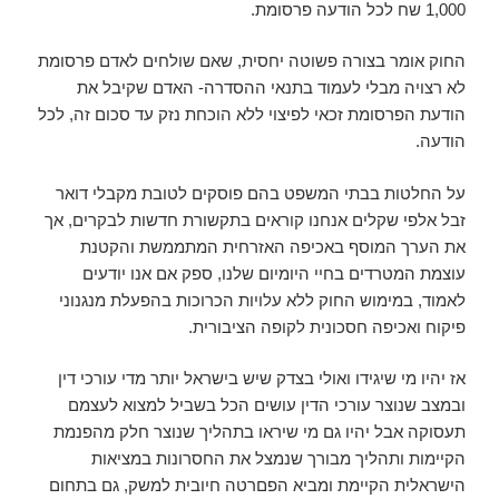
1,000 שח לכל הודעה פרסומת.
החוק אומר בצורה פשוטה יחסית, שאם שולחים לאדם פרסומת
לא רצויה מבלי לעמוד בתנאי ההסדרה- האדם שקיבל את
הודעת הפרסומת זכאי לפיצוי ללא הוכחת נזק עד סכום זה, לכל
הודעה.
על החלטות בבתי המשפט בהם פוסקים לטובת מקבלי דואר
זבל אלפי שקלים אנחנו קוראים בתקשורת חדשות לבקרים, אך
את הערך המוסף באכיפה האזרחית המתממשת והקטנת
עוצמת המטרדים בחיי היומיום שלנו, ספק אם אנו יודעים
לאמוד, במימוש החוק ללא עלויות הכרוכות בהפעלת מנגנוני
פיקוח ואכיפה חסכונית לקופה הציבורית.
אז יהיו מי שיגידו ואולי בצדק שיש בישראל יותר מדי עורכי דין
ובמצב שנוצר עורכי הדין עושים הכל בשביל למצוא לעצמם
תעסוקה אבל יהיו גם מי שיראו בתהליך שנוצר חלק מהפנמת
הקיימות ותהליך מבורך שנמצל את החסרונות במציאות
הישראלית הקיימת ומביא הפםרטה חיובית למשק, גם בתחום