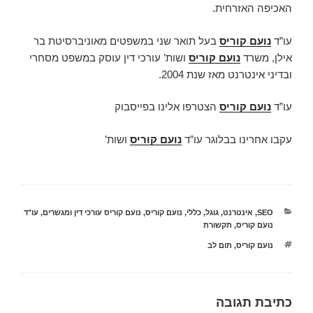
האכיפה האזרחית.
עו”ד
נועם קוריס
בעל תואר שני במשפטים מאוניברסיטת בר
אילן, משרד
נועם קוריס
ושות’ עורכי דין עוסק במשפט מסחרי
ובדיני אינטרנט מאז שנת 2004.
עו”ד
נועם קוריס
הצטרפו אלינו בפייסבוק
עקבו אחרינו בבלוגר עו”ד
נועם קוריס
ושות’
קטגוריות
SEO
,
אינטרנט
,
גוגל
,
כללי
,
נועם קוריס
,
נועם קוריס עורכי דין ומגשרים
,
עו"ד
נועם קוריס
,
תקשורת
תגיות
נועם קוריס
,
תום לב
כתיבת תגובה