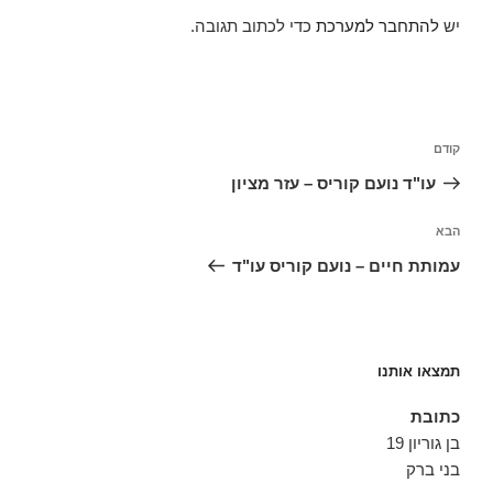
יש
להתחבר למערכת
כדי לכתוב תגובה.
ניווט
הפוסט
קודם
הקודם
עו"ד נועם קוריס – עזר מציון
הפוסט
הבא
הבא
עמותת חיים – נועם קוריס עו"ד
תמצאו אותנו
כתובת
בן גוריון 19
בני ברק