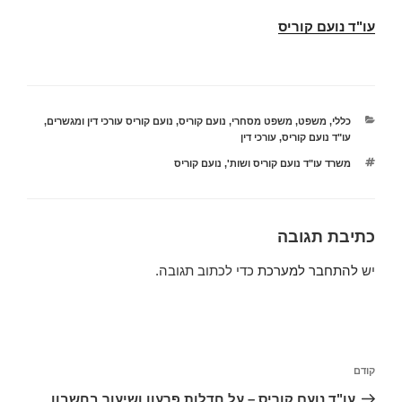
עו"ד נועם קוריס
קטגוריות
כללי
,
משפט
,
משפט מסחרי
,
נועם קוריס
,
נועם קוריס עורכי דין ומגשרים
,
עו"ד נועם קוריס
,
עורכי דין
תגיות
משרד עו"ד נועם קוריס ושות'
,
נועם קוריס
כתיבת תגובה
יש
להתחבר למערכת
כדי לכתוב תגובה.
ניווט
הפוסט
קודם
הקודם
עו"ד נועם קוריס – על חדלות פרעון ושיעור בחשבון