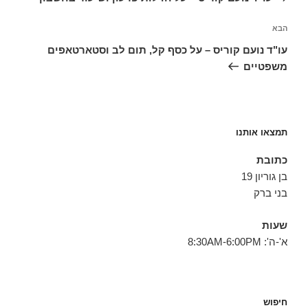
הפוסט
הבא
הבא
עו"ד נועם קוריס – על כסף קל, תום לב וסטארטאפים
משפטיים
תמצאו אותנו
כתובת
בן גוריון 19
בני ברק
שעות
א'-ה': 8:30AM-6:00PM
חיפוש