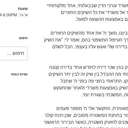
 את משרד עורכי הדין שבבעלותי, אחד מלקוחותיי
שעות
ר אל משרדי את כל השיקים החוזרים
א'-ה': 8:30AM-6:00PM
ם באמצעות ההוצאה לפועל.
יננו, משך ח' את אחד מהשיקים החוזרים
חיפוש
ך הטיפול המשפטי בהם, ואמר לי: "את השיק
בדירה שלי ואגש עליו בעצמי, חבל לשלם
חפש:
ק בגין שכר דירה לחודש אחד בדירה קטנה
 מה ההבדל בין שיק זה לבין יתר השיקים
אודות האתר
קו, התראתי בחצי פה בפני ח' שחבל
 השיק באמצעות משרדי ולאחר שהתעקש
ה, המשכתי בשגרת יומי.
מאוחרת, התקשר אלי ח' מספר פעמים
ור בתחנת המשטרה מסובים, שכן ויכוח קולני
שכנים להזעיק משטרה, כאשר הבירור הראשוני