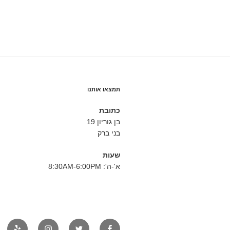
תמצאו אותנו
כתובת
בן גוריון 19
בני ברק
שעות
א'-ה': 8:30AM-6:00PM
פייסבוק
טוויטר
אינסטגרם
יאלפ