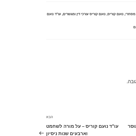
מסחרי
,
נועם קוריס
,
נועם קוריס עורכי דין ומגשרים
,
עו"ד נועם
ם
ובה.
הבא
הפוסט
הבא
וסר
עו"ד נועם קוריס – על מורה לשחמט
וארבעים שנות ניסיון