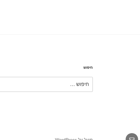
חיפוש
חפש:
אימייל
פועל על WordPress