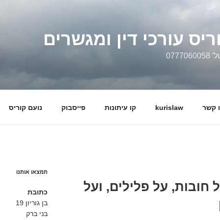
ריס עורכי דין ומגשרים
0777
 קשר
kurislaw
קו עיתונות
פייסבוק
נועם קוריס
תמצאו אותנו
ל חובות, על פלילים, ועל
כתובת
בן גוריון 19
בני ברק