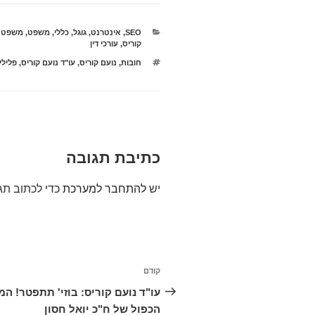
קטגוריות
SEO
,
אינטרנט
,
גוגל
,
כללי
,
משפט
,
משפט 
קוריס
,
עורכי דין
תגיות
חובות
,
נועם קוריס
,
עו"ד נועם קוריס
,
פלילי
כתיבת תגובה
יש
להתחבר למערכת
כדי לכתוב תג
ניווט
קודם
הפוסט
הקודם
עו"ד נועם קוריס: בוזי' תתפטר! המ
הכפול של ח"כ יואל חסון