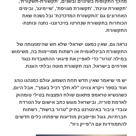
מהלך התקופות בשינוים ובשנים, 'תקשורת-תשקורת',
'תקשורת עוינת', 'תקשורת מגויסת', 'שיימינג', ובימים
האחרונים גם 'התקשורת המדכדכת' ובל נשכח שאת
הכותרות בתקשורת שנחרטו בזיכרוננו- נתנה ונותנת-
התקשורת.
נראה גם, שאין כמעט ישראלי שלא חש שהימנעותה של
התקשורת הבינלאומית או רשתות מסויימות בה, משימוש
במילה
'
טרור'
כדי לאפיין את
פיגועי ההתאבדות כנגד
אזרחים בישראל,
הנה תקשורת מוטה ובלתי הוגנת.
יש מי שיאמר שאין חדש תחת השמש, עולם כמנהגו נוהג
ועוד בספר ויקרא צווינו "לא תלך רכיל בעמך", אבל היום,
כשהנשיא טראמפ פתאום שולח הפצצות בטילי טומהוק
לאדמת סוריה, ובישראל מוגש כתב אישום על הטרדת
עובדי ציבור באינטרנט בתיק "טרור ברשת", רשתות
חברתיות, גוגל ופייסבוק מודיעות שיפתחו כלים חדשים
להתמודדות עם ה"פייק ניוז".