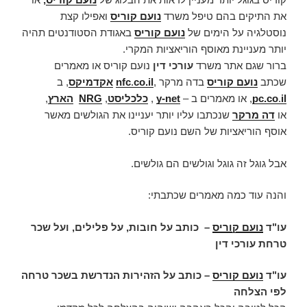
את התיקים בהם טיפל משרד
נועם קוריס
ואפילו קצת
נוסטלגיה על הימים של
נועם קוריס
באגודת הסטודנטים תהיה
יותר מעניינת מאוסף הוריאציות המקרי.
ברור שגם אתר משרד
עורכי דין
נועם קוריס או מאמרים
שכתב
נועם קוריס
בדה מרקר ,
co.il
.
nfc
אקדמיקס
, ב
il
.
pc.co
, או מאמרים ב –
y-net
,
כלכליסט
,
NRG
הארץ
,
או
דה מרקר
שנכתבו עליו יותר יעניינו את הגולשים מאשר
אוסף הוריאציות של השם נועם קוריס.
אבל גוגל זה גוגל וגולשים הם גולשים.
והנה עוד כמה מאמרים שכתבתי:
עו"ד
נועם קוריס
–
כותב על חובות, על פלילים, ועל שכר
טרחת עורכי דין
עו"ד
נועם קוריס
– כותב על הזהירות הנדרשת בשכר טרחה
לפי הצלחה