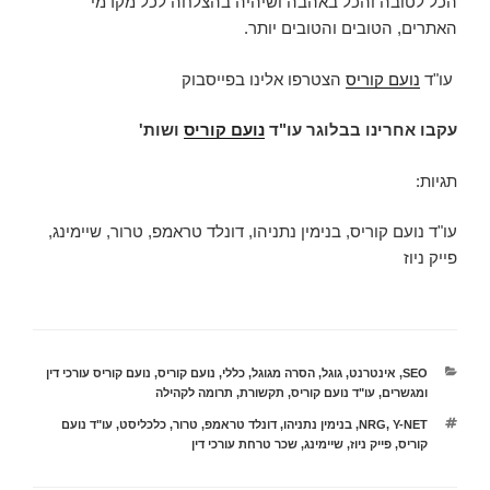
הכל לטובה והכל באהבה ושיהיה בהצלחה לכל מקדמי
האתרים, הטובים והטובים יותר.
עו"ד
נועם קוריס
הצטרפו אלינו בפייסבוק
עקבו אחרינו בבלוגר עו"ד
נועם קוריס
ושות'
תגיות:
עו"ד נועם קוריס, בנימין נתניהו, דונלד טראמפ, טרור, שיימינג,
פייק ניוז
קטגוריות
SEO
,
אינטרנט
,
גוגל
,
הסרה מגוגל
,
כללי
,
נועם קוריס
,
נועם קוריס עורכי דין
ומגשרים
,
עו"ד נועם קוריס
,
תקשורת
,
תרומה לקהילה
תגיות
Y-NET
,
NRG
,
בנימין נתניהו
,
דונלד טראמפ
,
טרור
,
כלכליסט
,
עו"ד נועם
קוריס
,
פייק ניוז
,
שיימינג
,
שכר טרחת עורכי דין