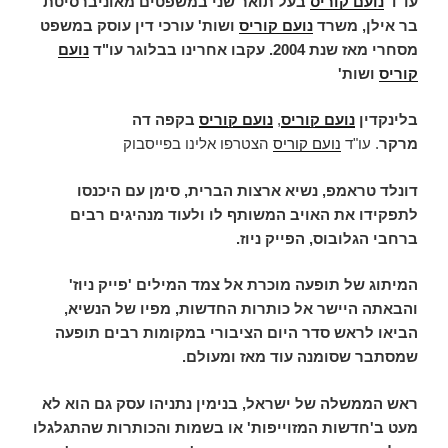
עו"ד
נועם קוריס
בעל תואר שני במשפטים מאוניברסיטת
בר אילן, משרד
נועם קוריס
ושות' עורכי דין עוסק במשפט
מסחרי מאז שנת 2004. עקבו אחרינו בבלוגר עו"ד
נועם
קוריס
ושות'
בלינקדין
נועם קוריס
,
נועם קוריס
בקפה דה
מרקר
.
עו"ד
נועם קוריס
הצטרפו אלינו בפייסבוק
דונלד טראמפ, נשיא ארצות הברית, סימן עם היכנסו
לתפקידו את האויב המשותף לו ולעוד מנהיגים רבים
ברחבי הגלובוס, הפייק ניוז.
המיתוג של תופעה מוכרת אל צמד המילים 'פייק ניוז'
והבאתה היישר אל כותרות החדשות, מפיו של הנשיא,
הביאו לראש סדר היום הציבורי במקומות רבים תופעה
שמסתבר שסומנה עוד מאז ומעולם.
ראש הממשלה של ישראל, בנימין נתניהו עסק גם הוא לא
מעט ב'חדשות המזוייפות' או בשמות והכותרות שהתגלגלו