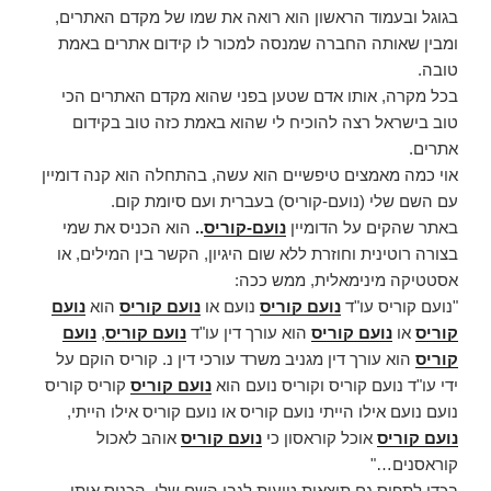
בגוגל ובעמוד הראשון הוא רואה את שמו של מקדם האתרים,
ומבין שאותה החברה שמנסה למכור לו קידום אתרים באמת
טובה.
בכל מקרה, אותו אדם שטען בפני שהוא מקדם האתרים הכי
טוב בישראל רצה להוכיח לי שהוא באמת כזה טוב בקידום
אתרים.
אוי כמה מאמצים טיפשיים הוא עשה, בהתחלה הוא קנה דומיין
עם השם שלי (נועם-קוריס) בעברית ועם סיומת קום.
באתר שהקים על הדומיין
נועם-קוריס
..
הוא הכניס את שמי
בצורה רוטינית וחוזרת ללא שום היגיון, הקשר בין המילים, או
אסטטיקה מינימאלית, ממש ככה:
"נועם קוריס עו"ד
נועם קוריס
נועם או
נועם קוריס
הוא
נועם
קוריס
או
נועם קוריס
הוא עורך דין עו"ד
נועם קוריס
,
נועם
קוריס
הוא עורך דין מגניב משרד עורכי דין נ. קוריס הוקם על
ידי עו"ד נועם קוריס וקוריס נועם הוא
נועם קוריס
קוריס קוריס
נועם נועם אילו הייתי נועם קוריס או נועם קוריס אילו הייתי,
נועם קוריס
אוכל קוראסון כי
נועם קוריס
אוהב לאכול
קוראסנים…"
בכדי לתפוס גם תוצאות טועות לגבי השם שלי, הכניס אותו