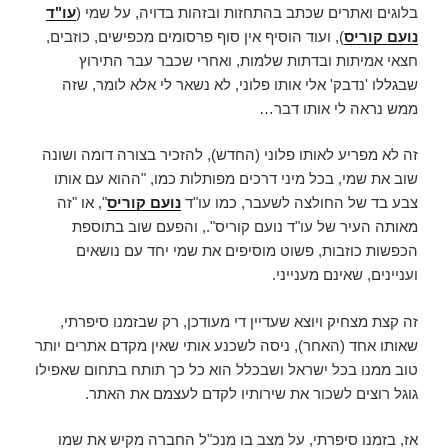
בלוגים ואתרים שכתב בהתחזות ובזהות בדויה, על שמי (
עו"ד
נועם קוריס
), ועוד הוסיף אין סוף פרסומים מכפישים, כוזבים,
חצאי אמיתות ובדתות שלמות, ואחרי שכבר עבר התירוץ
שבגללו 'נדבק' אלי אותו פלוני, לא נשאר לי אלא לומר, שזה
ממש נראה לי אותו דבר…
זה לא מפריע לאותו פלוני (החדש), להזכיר בצורה דומה ושונה
שוב את שמי, בכל מיני דרכים מפותלות כמו, "ההוא עם אותו
צבע בד של החולצה לשעבר, כמו עו"ד
נועם קוריס
", או "זה
מאותה העיר של עו"ד נועם קוריס"., והפעם שוב בתוספת
הכפשות כוזבות, פשוט מוסיפים את שמי יחד עם נושאים
ועניינים, שאינם מענייני.
זה קצת מצחיק ויוצא שעדיין די מעודכן, רק שבזמנו סיפרתי,
שאותו אחד (האחר), ניסה לשכנע אותי שאין מקדם אתרים יותר
טוב ממנו בכל ישראל ושבכלל הוא כל כך תותח בתחום שאפילו
גוגל רוצים לשכור את שירותיו לקדם לעצמם את האתר.
אז, בזמנו סיפרתי, על מצב בו מנכ"ל החברה מקיש את שמו