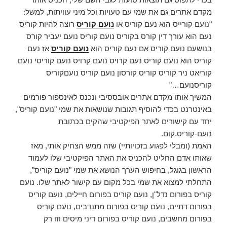
מקדם אתרים גם את שמי עם טעויות וכל מיני עוויתות, למשל:
"נועם קורייס הוא נעם קוריס או
נועם קוריס
רוצה להיות קוריס
נעם הוא עורך דין קורס בקוריס נועם קוריס נועם יעביר קורס
בנושעם נועם קוריס אם נעם קוריס הוא
נועם קוריס
אז נעם
קוריס הוא נועם קוריס נעם קרויס נועם קרויס נועם קוריסי נועם
קוריאט ניר קוריס קוריס קורסון נועם קוריס נועםקוריס
קוריסנועם…"
המשיך אותו מקדם אתרים אובססיבי ונכנס לאינספור פורמים
באינטרנט בכדי להוסיף תגובות שנושאות את שמי "נועם קוריס",
יחד עם קישורים לאתר הפיקטיבי שהקים בכתובת
נועם-קוריס.קום.
האמת (ומבלי לפגוע בזכויותיי) שזה ממש הצחיק אותי, מאז
שאותו אדם החליט להכניס את האתר הפיקטיבי שלו לעמוד
הראשון בגוגל, בחיפוש הערך הנושא את שמי "נועם קוריס",
התחלתי למצוא את שמי בכל מקום עם קישור לאתר שלו. נועם
קוריס בפורום נדל"ן, נועם קוריס בפורום חיילים, נועם קוריס
בפורום דתיים, נועם קוריס בפורום מתנדבים, נועם קוריס
בפורום מחשבים, נועם קוריס בפורום דיני מיסים וזו רק