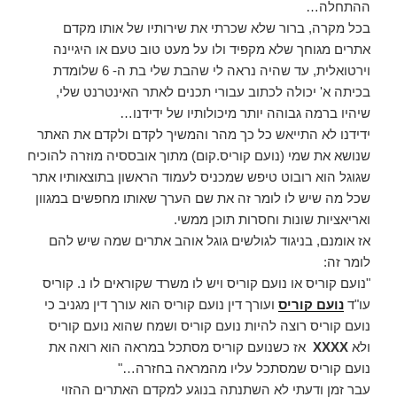
ההתחלה…
בכל מקרה, ברור שלא שכרתי את שירותיו של אותו מקדם
אתרים מגוחך שלא מקפיד ולו על מעט טוב טעם או היגיינה
וירטואלית, עד שהיה נראה לי שהבת שלי בת ה- 6 שלומדת
בכיתה א' יכולה לכתוב עבורי תכנים לאתר האינטרנט שלי,
שיהיו ברמה גבוהה יותר מיכולותיו של ידידנו…
ידידנו לא התייאש כל כך מהר והמשיך לקדם ולקדם את האתר
שנושא את שמי (נועם קוריס.קום) מתוך אובססיה מוזרה להוכיח
שגוגל הוא רובוט טיפש שמכניס לעמוד הראשון בתוצאותיו אתר
שכל מה שיש לו לומר זה את שם הערך שאותו מחפשים במגוון
ואריאציות שונות וחסרות תוכן ממשי.
אז אומנם, בניגוד לגולשים גוגל אוהב אתרים שמה שיש להם
לומר זה:
"נועם קוריס או נועם קוריס ויש לו משרד שקוראים לו נ. קוריס
עו"ד
נועם קוריס
ועורך דין נועם קוריס הוא עורך דין מגניב כי
נועם קוריס רוצה להיות נועם קוריס ושמח שהוא נועם קוריס
ולא
XXXX
אז כשנועם קוריס מסתכל במראה הוא רואה את
נועם קוריס שמסתכל עליו מהמראה בחזרה…"
עבר זמן ודעתי לא השתנתה בנוגע למקדם האתרים ההזוי