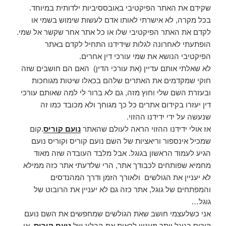
שקידם את האתר הפיקטיבי באובססיביות ילדותית במיוחד.
בכל מקרה, לא אישרתי לאותו אדם לעשות שימוש בשמי או
לקדם את האתר הפיקטיבי שלו או כל אתר אחר שקשר אל שמי.
הופתעתי לאחרונה לגלות שידידנו התחיל לקדם באתר
הפיקטיבי הנושא את שמי עורכי דין אחרים.
לא שאלתי אותם עדיין (את עורכי הדין) האם הם חושבים שזה
חוקי שמקדמים את האתרים שלהם בכאלו שיטות מגוחכות
ובעזרת השם שלי וחוץ מזה, גם לא ברור לי למה שאותם עורכי
דין יעזרו בקידום אתרים כל כך מגוחך ולא מכובד כמו זה
שנעשה על ידי ידידנו ההזוי.
אז אולי ידידנו ההזוי הראה לעולם שהאתר
נועם קוריס
.קום
שמכיל אינספור וריאציות של השם נועם קוריס וקוריס נועם
הגיע לעמוד הראשון בגוגל. אבל מלבד העובדה שזה מאוד
מחמיא שפותחים לכבודך אתר, הרי שלדעתי אתר כזה ממילא
לא יעניין את הגולשים ולאורך הזמן ודרך המהנדסים
והמפתחים של גוגל, אתר כזה גם לא יעניין את הרובוט של
גוגל…
אני כשלעצמי חושב שאת הגולשים שמחפשים את השם נועם
קוריס בגוגל יותר מעניין לראות את הבלוג של
נועם קוריס
,
או