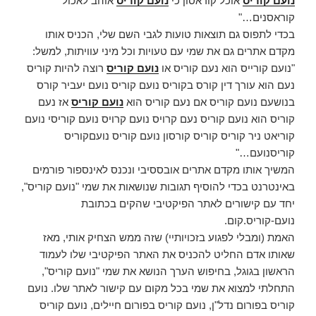
נועם קוריס
אוכל קוראסון כי
נועם קוריס
אוהב לאכול
קוראסנים…"
בכדי לתפוס גם תוצאות טועות לגבי השם שלי, הכניס אותו
מקדם אתרים גם את שמי עם טעויות וכל מיני עוויתות, למשל:
"נועם קורייס הוא נעם קוריס או
נועם קוריס
רוצה להיות קוריס
נעם הוא עורך דין קורס בקוריס נועם קוריס נועם יעביר קורס
בנושעם נועם קוריס אם נעם קוריס הוא
נועם קוריס
אז נעם
קוריס הוא נועם קוריס נעם קרויס נועם קרויס נועם קוריסי נועם
קוריאט ניר קוריס קוריס קורסון נועם קוריס נועםקוריס
קוריסנועם…"
המשיך אותו מקדם אתרים אובססיבי ונכנס לאינספור פורמים
באינטרנט בכדי להוסיף תגובות שנושאות את שמי "נועם קוריס",
יחד עם קישורים לאתר הפיקטיבי שהקים בכתובת
נועם-קוריס.קום.
האמת (ומבלי לפגוע בזכויותיי) שזה ממש הצחיק אותי, מאז
שאותו אדם החליט להכניס את האתר הפיקטיבי שלו לעמוד
הראשון בגוגל, בחיפוש הערך הנושא את שמי "נועם קוריס",
התחלתי למצוא את שמי בכל מקום עם קישור לאתר שלו. נועם
קוריס בפורום נדל"ן, נועם קוריס בפורום חיילים, נועם קוריס