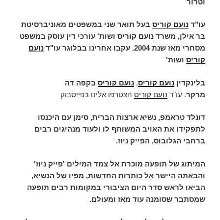
וטרור
עו"ד
נועם קוריס
בעל תואר שני במשפטים מאוניברסיטת
בר אילן, משרד
נועם קוריס
ושות' עורכי דין עוסק במשפט
מסחרי מאז שנת 2004. עקבו אחרינו בבלוגר עו"ד
נועם
קוריס
ושות'
בלינקדין
נועם קוריס
,
נועם קוריס
בקפה דה
מרקר
.
עו"ד
נועם קוריס
הצטרפו אלינו בפייסבוק
דונלד טראמפ, נשיא ארצות הברית, סימן עם היכנסו
לתפקידו את האויב המשותף לו ולעוד מנהיגים רבים
ברחבי הגלובוס, הפייק ניוז.
המיתוג של תופעה מוכרת אל צמד המילים 'פייק ניוז'
והבאתה היישר אל כותרות החדשות, מפיו של הנשיא,
הביאו לראש סדר היום הציבורי במקומות רבים תופעה
שמסתבר שסומנה עוד מאז ומעולם.