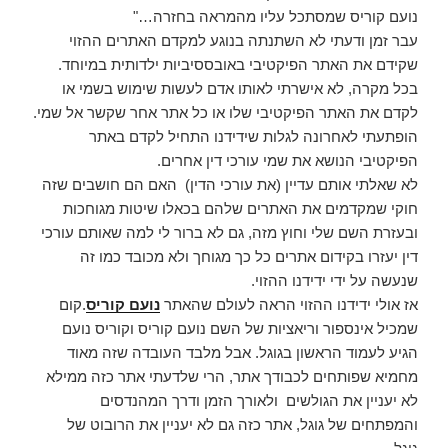
נועם קוריס שמסתכל עליו מהמראה בחזרה…"
עבר זמן ודעתי לא השתנתה בנוגע למקדם האתרים ההזוי
שקידם את האתר הפיקטיבי באובססיביות ילדותית במיוחד.
בכל מקרה, לא אישרתי לאותו אדם לעשות שימוש בשמי או
לקדם את האתר הפיקטיבי שלו או כל אתר אחר שקשר אל שמי.
הופתעתי לאחרונה לגלות שידידנו התחיל לקדם באתר
הפיקטיבי הנושא את שמי עורכי דין אחרים.
לא שאלתי אותם עדיין (את עורכי הדין) האם הם חושבים שזה
חוקי שמקדמים את האתרים שלהם בכאלו שיטות מגוחכות
ובעזרת השם שלי וחוץ מזה, גם לא ברור לי למה שאותם עורכי
דין יעזרו בקידום אתרים כל כך מגוחך ולא מכובד כמו זה
שנעשה על ידי ידידנו ההזוי.
אז אולי ידידנו ההזוי הראה לעולם שהאתר
נועם קוריס
.קום
שמכיל אינספור וריאציות של השם נועם קוריס וקוריס נועם
הגיע לעמוד הראשון בגוגל. אבל מלבד העובדה שזה מאוד
מחמיא שפותחים לכבודך אתר, הרי שלדעתי אתר כזה ממילא
לא יעניין את הגולשים ולאורך הזמן ודרך המהנדסים
והמפתחים של גוגל, אתר כזה גם לא יעניין את הרובוט של