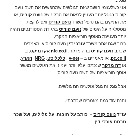
גוגל…
אני כשלעצמי חושב שאת הגולשים שמחפשים את השם נועם
קוריס בגוגל יותר מעניין לראות את הבלוג של
נועם קוריס
,
או
את התיקים בהם טיפל משרד
נועם קוריס
ואפילו קצת
נוסטלגיה על הימים של
נועם קוריס
באגודת הסטודנטים תהיה
יותר מעניינת מאוסף הוריאציות המקרי.
ברור שגם אתר משרד
עורכי דין
נועם קוריס או מאמרים
שכתב
נועם קוריס
בדה מרקר ,
co.il
.
nfc
אקדמיקס
, ב
il
.
pc.co
, או מאמרים ב –
y-net
,
כלכליסט
,
NRG
הארץ
,
או
דה מרקר
שנכתבו עליו יותר יעניינו את הגולשים מאשר
אוסף הוריאציות של השם נועם קוריס.
אבל גוגל זה גוגל וגולשים הם גולשים.
והנה עוד כמה מאמרים שכתבתי:
עו"ד
נועם קוריס
–
כותב על חובות, על פלילים, ועל שכר
טרחת עורכי דין