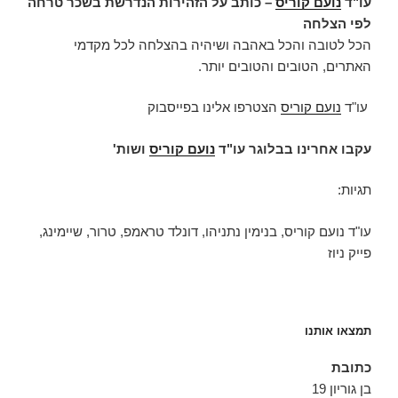
עו"ד
נועם קוריס
– כותב על הזהירות הנדרשת בשכר טרחה
לפי הצלחה
הכל לטובה והכל באהבה ושיהיה בהצלחה לכל מקדמי
האתרים, הטובים והטובים יותר.
עו"ד
נועם קוריס
הצטרפו אלינו בפייסבוק
עקבו אחרינו בבלוגר עו"ד
נועם קוריס
ושות'
תגיות:
עו"ד נועם קוריס, בנימין נתניהו, דונלד טראמפ, טרור, שיימינג,
פייק ניוז
תמצאו אותנו
כתובת
בן גוריון 19