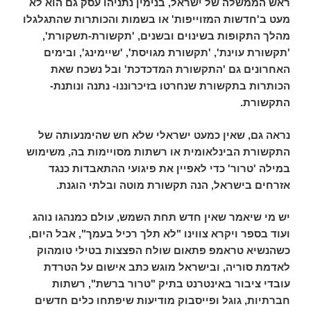
ראש הממשלה של ישראל, בנימין נתניהו עסק גם הוא לא
מעט ב'חדשות המזוייפות' או בשמות והכותרות שהתגלגלו
מהלך התקופות בשינוים ובשנים, 'תקשורת-תשקורת',
'תקשורת עוינת', 'תקשורת מגויסת', 'שיימינג', ובימים
האחרונים גם 'התקשורת המדכדכת' ובל נשכח שאת
הכותרות בתקשורת שנחרטו בזיכרוננו- נתנה ונותנת-
התקשורת.
נראה גם, שאין כמעט ישראלי שלא חש שהימנעותה של
התקשורת הבינלאומית או רשתות מסויימות בה, משימוש
במילה
'
טרור'
כדי לאפיין את
פיגועי ההתאבדות כנגד
אזרחים בישראל,
הנה תקשורת מוטה ובלתי הוגנת.
יש מי שיאמר שאין חדש תחת השמש, עולם כמנהגו נוהג
ועוד בספר ויקרא צווינו "לא תלך רכיל בעמך", אבל היום,
כשהנשיא טראמפ פתאום שולח הפצצות בטילי טומהוק
לאדמת סוריה, ובישראל מוגש כתב אישום על הטרדת
עובדי ציבור באינטרנט בתיק "טרור ברשת", רשתות
חברתיות, גוגל ופייסבוק מודיעות שיפתחו כלים חדשים