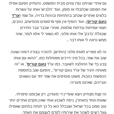
גם אחרי שניתנו נגדו צווים מבית המשפט, והעתיק הפעם אפילו
את הפוסט שכתבתי אז מזמן, ועוד 'הלביש' אותו על עשרות
בלוגים ואתרים שכתב בהתחזות ובזהות בדויה, על שמי (
עו"ד
נועם קוריס
), ועוד הוסיף אין סוף פרסומים מכפישים, כוזבים,
חצאי אמיתות ובדתות שלמות, ואחרי שכבר עבר התירוץ
שבגללו 'נדבק' אלי אותו פלוני, לא נשאר לי אלא לומר, שזה
ממש נראה לי אותו דבר…
זה לא מפריע לאותו פלוני (החדש), להזכיר בצורה דומה ושונה
שוב את שמי, בכל מיני דרכים מפותלות כמו, "ההוא עם אותו
צבע בד של החולצה לשעבר, כמו עו"ד
נועם קוריס
", או "זה
מאותה העיר של עו"ד נועם קוריס"., והפעם שוב בתוספת
הכפשות כוזבות, פשוט מוסיפים את שמי יחד עם נושאים
ועניינים, שאינם מענייני.
זה קצת מצחיק ויוצא שעדיין די מעודכן, רק שבזמנו סיפרתי,
שאותו אחד (האחר), ניסה לשכנע אותי שאין מקדם אתרים יותר
טוב ממנו בכל ישראל ושבכלל הוא כל כך תותח בתחום שאפילו
גוגל רוצים לשכור את שירותיו לקדם לעצמם את האתר.