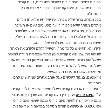
בפורום דתיים, נועם קוריס בפורום מתנדבים, נועם קוריס
בפורום מחשבים, נועם קוריס בפורום דיני מיסים וזו רק
ההתחלה…
בכל מקרה, ברור שלא שכרתי את שירותיו של אותו מקדם
אתרים מגוחך שלא מקפיד ולו על מעט טוב טעם או היגיינה
וירטואלית, עד שהיה נראה לי שהבת שלי בת ה- 6 שלומדת
בכיתה א' יכולה לכתוב עבורי תכנים לאתר האינטרנט שלי,
שיהיו ברמה גבוהה יותר מיכולותיו של ידידנו…
ידידנו לא התייאש כל כך מהר והמשיך לקדם ולקדם את האתר
שנושא את שמי (נועם קוריס.קום) מתוך אובססיה מוזרה להוכיח
שגוגל הוא רובוט טיפש שמכניס לעמוד הראשון בתוצאותיו אתר
שכל מה שיש לו לומר זה את שם הערך שאותו מחפשים במגוון
ואריאציות שונות וחסרות תוכן ממשי.
אז אומנם, בניגוד לגולשים גוגל אוהב אתרים שמה שיש להם
לומר זה:
"נועם קוריס או נועם קוריס ויש לו משרד שקוראים לו נ. קוריס
עו"ד
נועם קוריס
ועורך דין נועם קוריס הוא עורך דין מגניב כי
נועם קוריס רוצה להיות נועם קוריס ושמח שהוא נועם קוריס
ולא
XXXX
אז כשנועם קוריס מסתכל במראה הוא רואה את