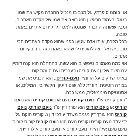
אז, בזמנו סיפרתי, על מצב בו מנכ"ל החברה מקיש את שמו
בגוגל ובעמוד הראשון הוא רואה את שמו של מקדם האתרים,
ומבין שאותה החברה שמנסה למכור לו קידום אתרים באמת
טובה.
בכל מקרה, אותו אדם שטען בפני שהוא מקדם האתרים הכי
טוב בישראל רצה להוכיח לי שהוא באמת כזה טוב בקידום
אתרים.
אוי כמה מאמצים טיפשיים הוא עשה, בהתחלה הוא קנה דומיין
עם השם שלי (נועם-קוריס) בעברית ועם סיומת קום.
באתר שהקים על הדומיין
נועם-קוריס
..
הוא הכניס את שמי
בצורה רוטינית וחוזרת ללא שום היגיון, הקשר בין המילים, או
אסטטיקה מינימאלית, ממש ככה:
"נועם קוריס עו"ד
נועם קוריס
נועם או
נועם קוריס
הוא
נועם
קוריס
או
נועם קוריס
הוא עורך דין עו"ד
נועם קוריס
,
נועם
קוריס
הוא עורך דין מגניב משרד עורכי דין נ. קוריס הוקם על
ידי עו"ד נועם קוריס וקוריס נועם הוא
נועם קוריס
קוריס קוריס
נועם נועם אילו הייתי נועם קוריס או נועם קוריס אילו הייתי,