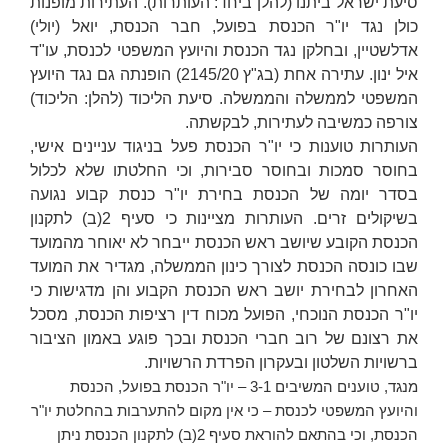
סיעת ישראל ביתנו (להלן ביחד:
העותרות
). העתירות מופנות
כולן נגד יו"ר הכנסת בפועל, חבר הכנסת, יואל (יולי)
אדלשטיין, ובחלקן נגד הכנסת והיועץ המשפטי לכנסת, עו"ד
איל ינון. עתירה אחת (בג"ץ 2145/20) הופנתה גם נגד היועץ
המשפטי לממשלה והממשלה. סיעת הליכוד (להלן:
הליכוד
)
צורפה כמשיבה לעתירות, לבקשתה.
העותרות טוענות כי יו"ר הכנסת פעל בניגוד עניינים אישי,
בחוסר סמכות ובחוסר סבירות, וכי החלטתו שלא לכלול
בסדר יומה של הכנסת בחירת יו"ר כנסת קבוע נגועה
בשיקולים זרים. העותרות מציינות כי סעיף 2(ב) לתקנון
הכנסת הקובע שיושב ראש הכנסת ייבחר לא יאוחר מהמועד
שבו כונסה הכנסת לצורך כינון הממשלה, מגדיר את המועד
האחרון לבחירת יושב ראש הכנסת הקבוע והן מדגישות כי
יו"ר הכנסת הנוכחי, הפועל מכוח דין רציפות הכנסת, מסכל
את רצונם של רוב חברי הכנסת ובכך פוגע באמון הציבור
ברשויות השלטון ובעקרון הפרדת הרשויות.
מנגד, טוענים המשיבים 3-1 – יו"ר הכנסת בפועל, הכנסת
והיועץ המשפטי לכנסת – כי אין מקום להתערבות בהחלטת יו"ר
הכנסת, וכי בהתאם להוראת סעיף 2(ב) לתקנון הכנסת ניתן