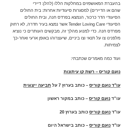
בהעברת המאושפזים במחלקות הללו (להלן: דיירי
שהם או הדיירים) למסגרות סיעודיות אחרות: בית החולים
הסיעודי הדר כרכור, הנמצא בפרדס חנה, ובית החולים
הסיעודי Tender Loving Care אשר נמצא בעיר חדרה, לא רחוק
מפרדס חנה. כדי למנוע מהלך זה, מבקשים העותרים כי נוציא
מלפנינו צו על תנאי וצו ביניים, שיעצרוהו באופן ארעי ואחר-כך
לצמיתות.
ועוד כמה מאמרים שכתבתי:
נועם קוריס – רשת קו עיתונות
עו"ד נועם קוריס
–
כותב בערוץ 7 על
תביעה ייצוגית
עו”ד
נועם קוריס
– כותב במקור ראשון
עו"ד
נועם קוריס
כותב בערוץ 20
עו"ד
נועם קוריס
– כותב בישראל היום