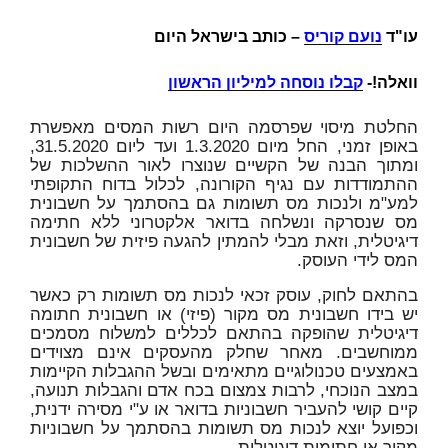
עו"ד
נועם קוריס
– כותב בישראל היום
וואלה!-
קבלו נוסחה למיליון הראשון
החלטת מיסוי שפרסמה היום רשות המסים מאפשרת
באופן זמני, החל מיום 1.3.2020 ועד ליום 31.5.2020,
ומתוך הבנה של הקשיים שנוצרו לאור ההשלכות של
ההתמודדות עם נגיף הקורונה, לכלול בדוח התקופתי
למע"מ ולנכות מס תשומות גם בהסתמך על חשבונית
מס שנסרקה ונשלחה בדואר אלקטרוני ללא חתימה
דיגיטלית, וזאת מבלי להמתין להגעה פיזית של חשבונית
המס לידי העוסק.
בהתאם לחוק, עוסק זכאי לנכות מס תשומות רק כאשר
יש בידו חשבונית מס מקור (פיזי) או חשבונית חתומה
דיגיטלית שהופקה בהתאם לכללים למשלוח מסמכים
ממוחשבים. מאחר שחלק מהעסקים אינם מצוידים
באמצעים טכנולוגיים מתאימים ובשל ההגבלות הקיימות
במצב הנוכחי, לרבות צמצום בכח אדם והגבלות תנועה,
קיים קושי להעביר חשבוניות בדואר או ע"י מסירה ידנית,
וכפועל יוצא לנכות מס תשומות בהסתמך על חשבוניות
מקור או חתומות דיגיטלית.