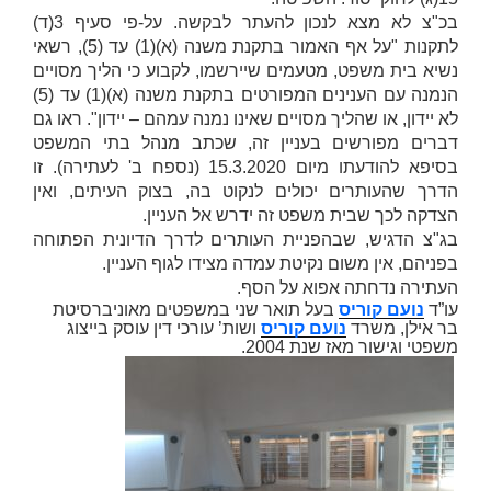
בכ"צ לא מצא לנכון להעתר לבקשה. על-פי סעיף 3(ד)
לתקנות
"על אף האמור בתקנת משנה (א)(1) עד (5), רשאי
נשיא בית משפט, מטעמים שיירשמו, לקבוע כי הליך מסויים
הנמנה עם הענינים המפורטים בתקנת משנה (א)(1) עד (5)
לא יידון, או שהליך מסויים שאינו נמנה עמהם – יידון"
. ראו גם
דברים מפורשים בעניין זה, שכתב מנהל בתי המשפט
בסיפא להודעתו מיום 15.3.2020 (נספח ב' לעתירה). זו
הדרך שהעותרים יכולים לנקוט בה, בצוק העיתים, ואין
הצדקה לכך שבית משפט זה ידרש אל העניין.
בג"צ הדגיש, שבהפניית העותרים לדרך הדיונית הפתוחה
בפניהם, אין משום נקיטת עמדה מצידו לגוף העניין.
העתירה נדחתה אפוא על הסף.
עו”ד
נועם קוריס
בעל תואר שני במשפטים מאוניברסיטת
בר אילן, משרד
נועם קוריס
ושות’ עורכי דין עוסק בייצוג
משפטי וגישור מאז שנת 2004.