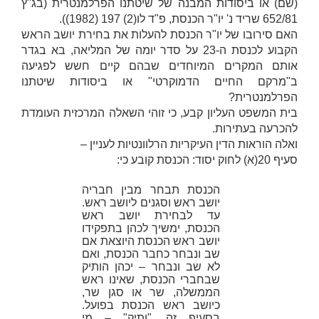
(
שם
) או ביסודות המבנה של שיטתנו הפרלמנטרית (בג"ץ
652/81
שריד נ' יו"ר הכנסת
, פ"ד לו(2) 197 (1982)).
האם סירובו של יו"ר הכנסת להעלות את בחירת יושב הראש
הקבוע לכנסת ה-23 על סדר יומה של המליאה, בא בגדר
אותם המקרים המיוחדים שבהם קיים חשש לפגיעה
ב"מרקם החיים הדמוקרטי" או ביסודות שיטתנו
הפרלמנטרית?
בית המשפט העליון קבע, כי זוהי השאלה המרכזית העומדת
להכרעה בעתירות.
ואלה הוראות הדין העיקריות הרלוונטיות לעניין –
סעיף 20(א) לחוק יסוד: הכנסת קובע כי:
הכנסת תבחר מבין חבריה
יושב ראש וסגנים ליושב ראש.
עד לבחירת יושב ראש
הכנסת, ימשיך לכהן בתפקידו
יושב ראש הכנסת היוצאת אם
שב ונבחר כחבר הכנסת, ואם
לא שב ונבחר – יכהן הותיק
שבחברי הכנסת, שאינו ראש
הממשלה, שר או סגן שר,
כיושב ראש הכנסת בפועל.
בסעיף זה, "ותיק" – מי