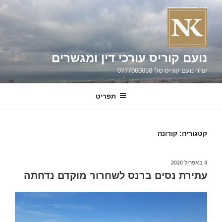
ילוג
תוכן
נועם קוריס עורכי דין ומגשרים
עו"ד נועם קוריס טל' 0777060058
תפריט
קטגוריה:
קורונה
פורסם
4 באפריל 2020
ב
עתירת נסים ברנס לשחרור מוקדם נדחתה