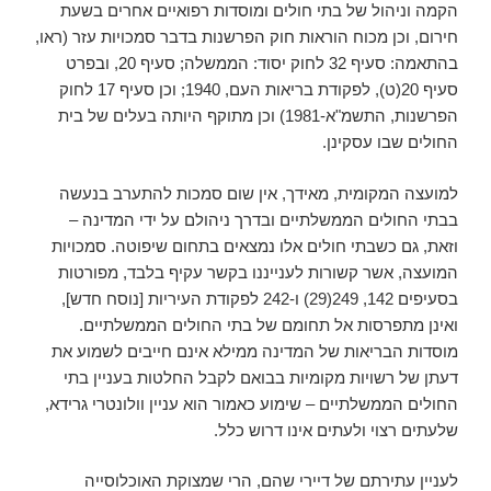
הקמה וניהול של בתי חולים ומוסדות רפואיים אחרים בשעת
חירום, וכן מכוח הוראות חוק הפרשנות בדבר סמכויות עזר (ראו,
בהתאמה: סעיף 32 לחוק יסוד: הממשלה; סעיף 20, ובפרט
סעיף 20(ט), לפקודת בריאות העם, 1940; וכן סעיף 17 לחוק
הפרשנות, התשמ"א-1981) וכן מתוקף היותה בעלים של בית
החולים שבו עסקינן.
למועצה המקומית, מאידך, אין שום סמכות להתערב בנעשה
בבתי החולים הממשלתיים ובדרך ניהולם על ידי המדינה –
וזאת, גם כשבתי חולים אלו נמצאים בתחום שיפוטה. סמכויות
המועצה, אשר קשורות לענייננו בקשר עקיף בלבד, מפורטות
בסעיפים 142, 249(29) ו-242 לפקודת העיריות [נוסח חדש],
ואינן מתפרסות אל תחומם של בתי החולים הממשלתיים.
מוסדות הבריאות של המדינה ממילא אינם חייבים לשמוע את
דעתן של רשויות מקומיות בבואם לקבל החלטות בעניין בתי
החולים הממשלתיים – שימוע כאמור הוא עניין וולונטרי גרידא,
שלעתים רצוי ולעתים אינו דרוש כלל.
לעניין עתירתם של דיירי שהם, הרי שמצוקת האוכלוסייה