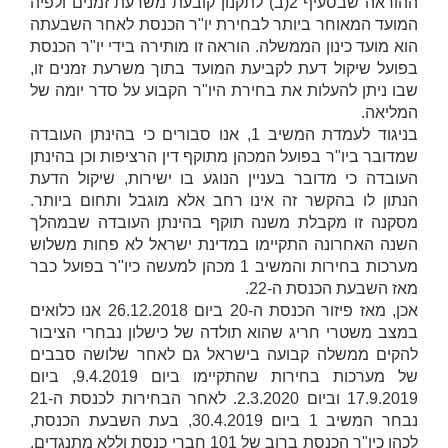
ההוראה שבסעיף 2(ב) לתקנון קובעת משרעת זמנים ולפיה
המועד
המאוחר ביותר
לבחירת יו"ר הכנסת לאחר השבעתה
הוא מועד כינון הממשלה. הוראה זו מותירה בידי יו"ר הכנסת
בפועל שיקול דעת לקביעת המועד בתוך משרעת זמנים זו,
שבו ניתן להעלות את בחירת היו"ר הקבוע על סדר יומה של
המליאה.
בניגוד לעמדת המשיב 1, אנו סבורים כי בהינתן העובדה
שמדובר ביו"ר בפועל המכהן מתוקף דין הרציפות וכן בהינתן
העובדה כי מדובר בעניין הנוגע בו ישירות, שיקול הדעת
הנתון לו בהקשר זה אינו רחב אלא מוגבל ותחום ביותר.
מסקנה זו מקבלת משנה תוקף בהינתן העובדה שבמהלך
השנה האחרונה התקיימו במדינת ישראל לא פחות משלוש
מערכות בחירות והמשיב 1 מכהן למעשה כיו"ר בפועל כבר
מאז השבעת הכנסת ה-22.
אכן, מאז פיזור הכנסת ה-20 ביום 26.12.2018 אנו כלואים
במצב משטרי חריג שהוא תולדה של כישלון נבחרי הציבור
להקים ממשלה קבועה בישראל גם לאחר שלושה סבבים
של מערכות בחירות שהתקיימו ביום 9.4.2019, ביום
17.9.2019 וביום 2.3.2020. לאחר הבחירות לכנסת ה-21
נבחר המשיב 1 ביום 30.4.2019, בעת השבעת הכנסת,
לכהן כיו"ר הכנסת ברוב של 101 חברי כנסת וללא מתנגדים.