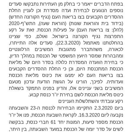
בפתח הדברים ייאמר כי בחלק מן העתירות נתבקשו סעדים
נוספים הנוגעים לבחירת ועדה מסדרת וכן לעניין החלת
ההסדרים הקבועים בצו בריאות העם (נגיף הקורונה החדש)
(בידוד בית והוראות שונות) (הוראת שעה), התש"ף-2020
(להלן:
צו בריאות העם
) על פעילות הכנסת. זאת על רקע
התפרצות נגיף הקורונה בישראל. ואולם, כפי שציינו
בהחלטתנו מאתמול (22.3.2020), סעדים אלה התייתרו,
לכאורה, משהתברר מתגובות המשיבים הרלוונטיים
ומהבהרות שמסר היועץ המשפטי של הכנסת במהלך הדיון,
כי בחירת הוועדה המסדרת כלולה בסדר היום של מליאת
הכנסת המתכנסת היום, וכן כי החלת ההסדרים הקבועים
בצו בריאות העם לא ימנעו את כינוס מליאת הכנסת
וועדותיה. לפיכך, הורינו על הגשת הודעת עדכון מטעם
המשיבים בשני עניינים אלו, והדיון בפנינו התמקד בשאלת
כינוס מליאת הכנסת לשם בחירת יו"ר כנסת קבוע.
רקע עובדתי והשתלשלות העניינים
ביום 2.3.2020 התקיימו הבחירות לכנסת ה-23 והשבעתה
נקבעה ליום 16.3.2020. לקראת השבעת הכנסת, פנו אל יו"ר
הכנסת מספר סיעות, המונות יחד 61 חברי כנסת, בבקשה
לשים על סדר יומה של הכנסת במועד השבעתה, בין היתר,