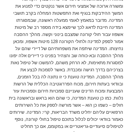
ומשורה ארוכה של אמצעי חירום אשר ננקטים כדי למנוע את
המשך ההידבקות בנגיף ואת התפשטות המחלה בקרב תושבי
המדינה. מדובר במאמץ לאומי ממעלה ראשונה, שבמסגרתו
המדינה חייבת לדאוג לכך שיימצא בידה מספר רב של מיטות
אשפוז עבור חולי קורונה שמצבם בינוני וקשה. מהלך ההסבה
אמור לספק למדינה ולחולי הקורונה 128 מיטות אשפוז, ומכאן
נחיצותו. המדינה שיתפה את משפחותיהם של דיירי שהם על
מהלך ההסבה ובא-כוחה שב והצהיר בפנינו כי דיירים אלה יפונו
למסגרות מתאימות, לא הרחק משהם, להמשכו של טיפול נאות
בצרכיהם בדרך רגישה ומכבדת. באשר לסמכות לבצע את
מהלך ההסבה, המדינה טוענת כי זו נתונה לה בכל הזמנים,
ובוודאי בעתות חירום, מכוח הפררוגטיבה הכללית של הרשות
המבצעת ומכוח הדינים שעניינם סמכויות חירום וסמכויות עזר
נלוות. כמו כן טוענת המדינה, כי שהם הוא בראש ובראשונה בית
חולים – כשמו כן הוא – אשר מורשה לספק את כל השירותים
הרפואיים עליהם יחליט משרד הבריאות, קרי: המדינה. שירותים
כאמור בוודאי יכולים לכלול בתוכם טיפול בחולי קורונה, נוסף
לטיפולים סיעודיים-גריאטריים או במקומם, אם כך תחליט