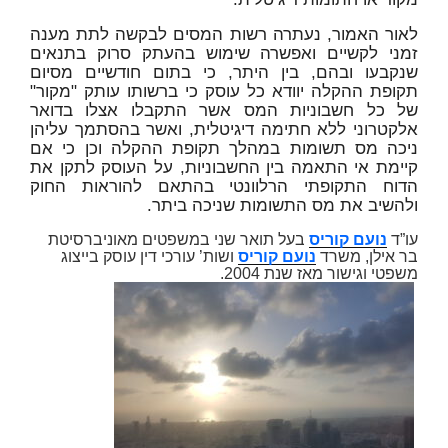
לאור האמור, נעתרה רשות המסים לבקשה לתת מענה
זמני לקשיים ואפשרה שימוש בהעתק סרוק בתנאים
שנקבעו ובהם, בין היתר, כי בתום חודשיים מסיום
תקופת ההקלה יוודא כל עוסק כי ברשותו עותק "מקור"
של כל חשבוניות המס אשר התקבלו אצלו בדואר
אלקטרוני ללא חתימה דיגיטלית, ואשר בהסתמך עליהן
ניכה מס תשומות במהלך תקופת ההקלה וכן כי אם
קיימת אי התאמה בין החשבוניות, על העוסק לתקן את
הדוח התקופתי הרלוונטי בהתאם להוראות החוק
ולהשיב את מס התשומות שניכה ביתר.
עו”ד
נועם קוריס
בעל תואר שני במשפטים מאוניברסיטת
בר אילן, משרד
נועם קוריס
ושות’ עורכי דין עוסק בייצוג
משפטי וגישור מאז שנת 2004.