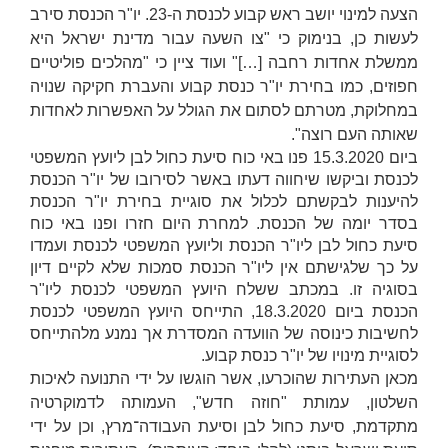
הצעה למינוי יושב ראש קבוע לכנסת ה-23. יו"ר הכנסת סירב
לעשות כן, בנימוק כי "צו השעה עבור מדינת ישראל היא
ממשלת אחדות רחבה […]" ועוד ציין כי "מהלכים פוליטיים
חפוזים, כמו בחירת יו"ר כנסת קבוע והעברת חקיקה שנויה
במחלוקת, מטרתם לסתום את הגולל על האפשרות לאחדות
שאותה העם רוצה".
ביום 15.3.2020 פנו באי כוח סיעת כחול לבן ליועץ המשפטי
לכנסת וביקשו שיחווה דעתו באשר לסירובו של יו"ר הכנסת
להיענות לבקשתם לכלול את סוגיית בחירת יו"ר הכנסת
בסדר יומה של הכנסת. למחרת היום חזרו ופנו באי כוח
סיעת כחול לבן ליו"ר הכנסת וליועץ המשפטי לכנסת ועמדו
על כך שלגישתם אין ליו"ר הכנסת סמכות שלא לקיים דיון
בסוגיה זו. במכתב ששלח היועץ המשפטי לכנסת ליו"ר
הכנסת ביום 18.3.2020, התייחס היועץ המשפטי לכנסת
לחשיבות כינוסה של הוועדה המסדרת אך נמנע מלהתייחס
לסוגיית מינויו של יו"ר כנסת קבוע.
מכאן העתירות שהוכרעו, אשר הוגשו על ידי התנועה לאיכות
השלטון, עמותת "חוזה חדש", העמותה לדמוקרטיה
מתקדמת, סיעת כחול לבן וסיעת העבודה־מרץ, וכן על ידי