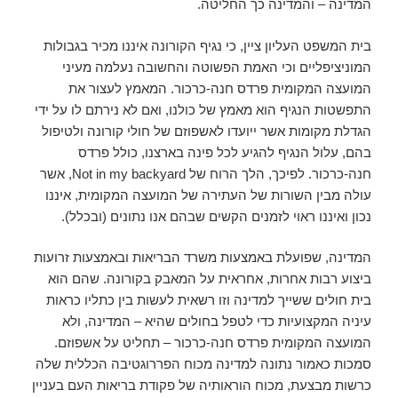
המדינה – והמדינה כך החליטה.
בית המשפט העליון ציין, כי נגיף הקורונה איננו מכיר בגבולות
המוניציפליים וכי האמת הפשוטה והחשובה נעלמה מעיני
המועצה המקומית פרדס חנה-כרכור. המאמץ לעצור את
התפשטות הנגיף הוא מאמץ של כולנו, ואם לא נירתם לו על ידי
הגדלת מקומות אשר ייועדו לאשפוזם של חולי קורונה ולטיפול
בהם, עלול הנגיף להגיע לכל פינה בארצנו, כולל פרדס
חנה-כרכור. לפיכך, הלך הרוח של Not in my backyard, אשר
עולה מבין השורות של העתירה של המועצה המקומית, איננו
נכון ואיננו ראוי לזמנים הקשים שבהם אנו נתונים (ובכלל).
המדינה, שפועלת באמצעות משרד הבריאות ובאמצעות זרועות
ביצוע רבות אחרות, אחראית על המאבק בקורונה. שהם הוא
בית חולים ששייך למדינה וזו רשאית לעשות בין כתליו כראות
עיניה המקצועיות כדי לטפל בחולים שהיא – המדינה, ולא
המועצה המקומית פרדס חנה-כרכור – תחליט על אשפוזם.
סמכות כאמור נתונה למדינה מכוח הפררוגטיבה הכללית שלה
כרשות מבצעת, מכוח הוראותיה של פקודת בריאות העם בעניין