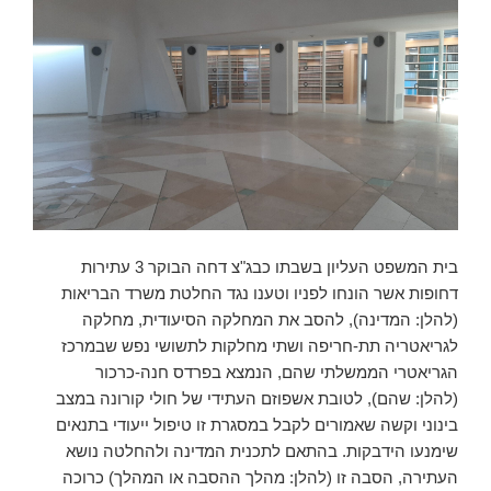
בית המשפט העליון בשבתו כבג"צ דחה הבוקר 3 עתירות
דחופות אשר הונחו לפניו וטענו נגד החלטת משרד הבריאות
(להלן: המדינה), להסב את המחלקה הסיעודית, מחלקה
לגריאטריה תת-חריפה ושתי מחלקות לתשושי נפש שבמרכז
הגריאטרי הממשלתי שהם, הנמצא בפרדס חנה-כרכור
(להלן: שהם), לטובת אשפוזם העתידי של חולי קורונה במצב
בינוני וקשה שאמורים לקבל במסגרת זו טיפול ייעודי בתנאים
שימנעו הידבקות. בהתאם לתכנית המדינה ולהחלטה נושא
העתירה, הסבה זו (להלן: מהלך ההסבה או המהלך) כרוכה