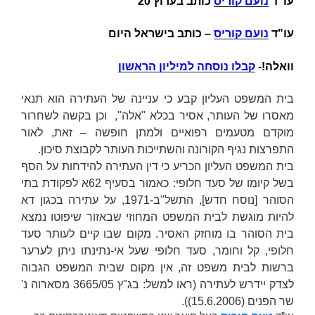
עו"ד
נועם קוריס
כותב בערוץ 20
עו"ד
נועם קוריס
– כותב בישראל היום
וואלה!-
קבלו נוסחה למיליון הראשון
בית המשפט העליון קבע כי עניינה של העתירה הוא תנאי
מאסרו של העותר, אסיר בכלא "אלה", וכן בקשה לשחרור
מוקדם מטעמים רפואיים ולמתן חופשה – זאת, לאור
התפרצות נגיף הקורונה והשתייכות העותר לקבוצת סיכון.
בית המשפט העליון הכריע כי דין העתירה להידחות על הסף
בשל קיומו של סעד חלופי: כאמור בסעיף 62א לפקודת בתי
הסוהר [נוסח חדש], התשל"ב-1971, על עתירה בכגון דא
להיות מוגשת לבית המשפט המחוזי שבאזור שיפוטו נמצא
בית הסוהר בו מוחזק האסיר. מקום שבו קיים לעותר סעד
חלופי, קל וחומר, סעד חלופי שעל אי-נתינתו ניתן לערער
ברשות לבית משפט זה, אין מקום שבית המשפט הגבוה
לצדק יידרש לעתירה (ראו למשל: בג"ץ 3665/05
מסארוה נ'
שר הפנים
(15.6.2006)).