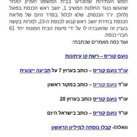
חמש העתירות שהוכרעו בבית המשפט העליון לאחר
שהוגשו כנגד החלטת המשיב 1, יושב ראש הכנסת בפועל
(להלן:
יו"ר הכנסת
), שלא לכלול בסדר היום של מליאת
הכנסת בחירת יושב ראש קבוע לכנסת ה-23, למרות בקשה
בעניין זה שהועברה לו על ידי סיעות הבית המונות יחד 61
חברי כנסת.
ועוד כמה מאמרים שכתבתי:
נועם קוריס – רשת קו עיתונות
עו"ד נועם קוריס
–
כותב בערוץ 7 על
תביעה ייצוגית
עו”ד
נועם קוריס
– כותב במקור ראשון
עו"ד
נועם קוריס
כותב בערוץ 20
עו"ד
נועם קוריס
– כותב בישראל היום
וואלה!-
קבלו נוסחה למיליון הראשון