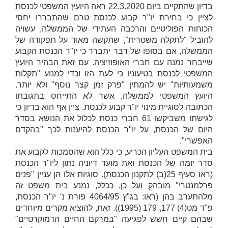
בדיון שהתקיים ביום 22.3.2020 ראה היועץ המשפטי לכנסת
לציין כי בחירת יו"ר קבוע לכנסת טרם שהתבררו יחסי
הכוחות הפוליטיים והרכבה העתידי של הממשלה, עשויה
להוביל "לתקלה משטרית", שתקשה מאוד על תפקודה של
הממשלה, אם בסופו של דבר יתברר כי יו"ר הכנסת הקבוע
שייבחר נמנה עם חברי האופוזיציה. עם זאת הבהיר היועץ
המשפטי לכנסת בטיעוניו כי לעת הזו וכדי למנוע "תקלות
משמעותיות" יש להמתין "פרק זמן קצר נוסף" ולא יותר.
היועץ המשפטי לממשלה, אשר לא התייחס בתגובתו
הכתובה לסוגיית מינוי יו"ר קבוע לכנסת, ציין אף הוא בדיון כי
לגישתו משביקשו 61 חברי כנסת לכלול את הנושא בסדר
היום של הכנסת, על יו"ר הכנסת להיענות לכך "בהקדם
האפשרי".
בית המשפט העליון הכריע, כי כלל הוא שהסמכות לקבוע את
סדר יומה של הכנסת ואת מועד דיוניה נתון ליו"ר הכנסת
(ראו סעיף 25(ב) לתקנון הכנסת). סוגיות אלו הן עניין "פנים
פרלמנטרי" מובהק ועל כן, ככלל, נמנע בית משפט זה
מלהתערב בהן (ראו: בג"ץ 4064/95
פורת נ' יו"ר הכנסת
,
פ"ד מט(4) 177, 179 (1995)). זאת, להוציא מקרים מיוחדים
שבהם קיים חשש לפגיעה "במרקם החיים הדמוקרטיים"