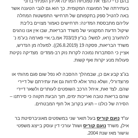
בהם כדי להצר את סמכויות המדינה אליהן הפניתי בדוני
בעתירתה של המועצה המקומית. כך הוא גם לגבי הטענה אשר
באה להטיל ספק בתקפותם של תרחישי התפשטות המחלה
עליהם מתבססת המדינה: תרחישים כאמור מצויים בליבת
שיקול הדעת המקצועי של משרד הבריאות, שבו אין אנו נוהגים
להתערב (ראו, למשל: בג"ץ 703/19 אמ.בי.איי פארמה בע"מ נ'
משרד הבריאות, פסקה 19 (‏26.8.2019)). למעלה מן הנדרש,
אציין כי הסתברות נמוכה לקרות נזק רב-ממדים מצדיקה נקיטת
פעולות מנע יקרות ואף קשות.
בג"צ קבע אם כן, שבמהלך ההסבה לא נפל שום פגם מהותי או
פרוצדורלי, ושלא נותר אלא לדחות גם את עתירתם של דיירי
שהם. לצד זאת, איחל הרכב השופטים לעותרים ולשאר דיירי
שהם בריאות טובה ואריכות ימים, תוך הבעת תקווה כי סירתנו –
הסירה של כולנו – תגיע בקרוב אל חוף המבטחים.
עו”ד
נועם קוריס
בעל תואר שני במשפטים מאוניברסיטת בר
אילן, משרד
נועם קוריס
ושות’ עורכי דין עוסק בייצוג משפטי
וגישור מאז שנת 2004.