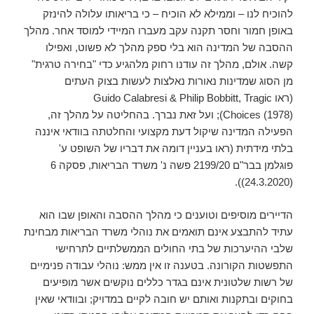
להוכיח לנו – וממילא לא הוכיח – כי בריאותו עלולה להינזק
באופן חמור וחסר תקנה עקב מעברו המיידי למוסד אחר. מהלך
ההסבה של המדינה הוא בלי ספק מהלך לא פשוט, ואפילו
קשה. אולם, מהלך זה עודנו רחוק מלהגיע כדי "בחירה טרגית"
מן הסוג שמדינות נאורות נאלצות לעשות בצוק העתים
(ראו Guido Calabresi & Philip Bobbitt, Tragic
Choices (1978)); ועל זאת נברך. בהחליטה על מהלך זה,
הפעילה המדינה שיקול דעת מקצועי והחלטתה בוודאי איננה
בלתי מידתית (ראו בעניין דומה את דבריו של השופט ע'
פוגלמן בבר"ם 2199/20 פשה נ' משרד הבריאות, פסקה 6
(24.3.2020)).
הדיירים מוסיפים וטוענים כי מהלך ההסבה והאופן שבו הוא
עתיד להתבצע אינם תואמים את נוהלי משרד הבריאות מבחינת
שלבי ההיערכות של בתי החולים הממשלתיים לתרחישי
התפשטות הקורונה. בטענה זו אין ממש: נוהלי עבודה פנימיים
של רשות שלטונית אינם בגדר כללים נוקשים אשר מופיעים
בחוקים ובתקנות ואותם יש חובה לקיים במדויק; ובוודאי שאין