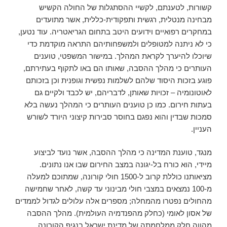
קשורות, לטענתם, לקשיי ההסתגלות של החולה הקשיש
מבחינה מנטלית, רגשית ותפקודית-כללית, אשר מתועדים
במחקרים רפואיים וידועים היטב בתחום הגריאטריה. עוד נטען,
כי לא ניתנה למטופלים ולמשפחותיהם התראה מוקדמת כדי
שיוכלו להיערך לקראת המהלך. במישור המשפטי, טוענים
העותרים כי מהלך ההסבה, שאותו הם באו לתקוף בעתירתם,
פוגע בזכות היסוד שלהם לשלמות נפשית וגופנית וכן בזכותם
לאוטונומיה – זכויות שאותן, לדבריהם, יש לכבד ולקיים גם
בעתות חירום. כמו כן טוענים העותרים כי המהלך נעשה בלא
סמכות שבדין והוא נפגם בחוסר סבירות קיצוני היורד לשורש
העניין.
מנגד, טוענת המדינה כי מהלך ההסבה, אשר נועד לביצוע
מיידי, הוא כורח בל-יגונה במצב החירום שבו אנו נתונים.
מציאותנו כוללת קרוב ל-1500 חולי קורונה, שמתוכם למעלה
מ-100 נמצאים במצבי חולי מבינוני עד קשה, לאחר שחמישה
מהחולים נפטרו מהמחלה; מספרים אלה עלולים לגדול לממדים
של אסון לאומי (כחלק מהפנדמיה העולמית). מהלך ההסבה
מהווה חלק ממלחמתה של מדינת ישראל בנגיף הקורונה