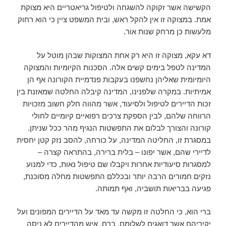
הקשישה אשר זקוקה להשגחה ולטיפול גריאטריים היא מצוקת
אמת. במצוקה זו אין להקל ראש, ובית המשפט ציין כי הוא רחוק
מלעשות כן מרחק שנות אור.
דא עקא, מצוקה זו היא רק אחת המצוקות שבהן מוטל על
המדינה לטפל בימים קשים אלה. הסכנות הקיומיות והמצוקה
היומיומית שאליהן נחשפנו בעקבות פנדמיית הקורונה אף הן
אמיתיות. במקרה שלפנינו, המדינה קיבלה החלטה שמאזנת בין
זכות הדיירים לטיפול ולסיעוד, אשר מהווה חלק חשוב מזכויות
הרווחה שלהם, לבין הספקת צרכים רפואיים קיומיים לחולי
קורונה והצורך לבלום את התפשטות הנגיף מהר ככל שניתן.
במסגרת זו, החליטה המדינה, על כורחה, להסב נזק קטן יחסית
לדיירי שהם, אשר יפונו – בלית ברירה, בהתראה קצרה –
למסגרות סיעודיות אחרות ויקבלו שם טיפול נאות, כדי למנוע
נזקים חמורים הרבה יותר ובכללם התפשטות מחלה מסוכנת,
פגיעה בבריאות תושביה, ואף תמותה.
ברי הוא, כי החלטה זו מקשה עד מאד על הדיירים המפונים ועל
יקיריהם אשר דואגים לשלומם. ברם, איש מהדיירים לא ניסה