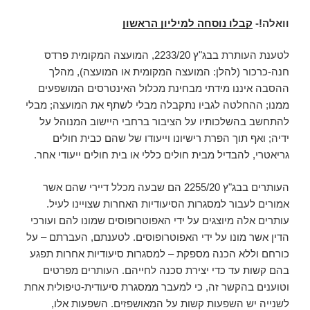
וואלה!-
קבלו נוסחה למיליון הראשון
לטענת העותרת בבג"ץ 2233/20, המועצה המקומית פרדס
חנה-כרכור (להלן: המועצה המקומית או המועצה), מהלך
ההסבה איננו מידתי מבחינת מכלול האינטרסים המושפעים
ממנו; ההחלטה לגביו נתקבלה מבלי לשתף את המועצה; מבלי
להתחשב בהשלכותיו על הציבור ברחבי היישוב המנוהל על
ידיה; ואף תוך הפרת רישיונו וייעודו של שהם כבית חולים
גריאטרי, להבדיל מבית חולים כללי או בית חולים ייעודי אחר.
העותרים בבג"ץ 2255/20 הם שבעה מכלל דיירי שהם אשר
אמורים לעבור למסגרות הסיעודיות האחרות שצויינו לעיל.
עותרים אלה מיוצגים על ידי האפוטרופוסים שמונו להם ועורכי
הדין אשר מונו על ידי האפוטרופוסים. לטענתם, העברתם – על
כורחם וללא הכנה מספקת – למסגרות סיעודיות אחרות תפגע
בהם קשות עד כדי יצירת סכנה לחייהם. העותרים מפרטים
וטוענים בהקשר זה, כי למעבר ממסגרת סיעודית-טיפולית אחת
לשנייה יש השפעות קשות על המאושפזים. השפעות אלו,