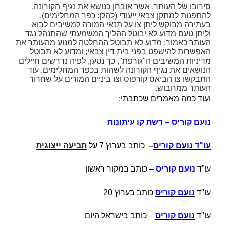
סירובו של העותר, אשר אובחן כנושא את נגיף הקורונה,
להתפנות למתקן צבאי ייעודי (להלן:
כפר
המחלימים
).
בעתירה מבוקש ליתן צו על תנאי המורה למשיבים לבוא
וליתן טעם מדוע לא יבוטל ההליך המשמעתי שהתנהל נגד
העותר כאמור; מדוע לא תבוטל ההחלטה למנוע מהעותר את
האפשרות להישפט בפני בית דין צבאי; ומדוע לא תבוטל
מדיניות המשיבים ה"גורפת", כך נטען, לפיה נדרשים חיילים
הנושאים את נגיף הקורונה לשהות בכפר המחלימים. עוד
התבקשו צו הביאס קורפוס וצו ביניים המורים על שחרור
העותר ממחבוש.
ועוד כמה מאמרים שכתבתי:
נועם קוריס – רשת קו עיתונות
עו"ד נועם קוריס
–
כותב בערוץ 7 על
תביעה ייצוגית
עו”ד
נועם קוריס
– כותב במקור ראשון
עו"ד
נועם קוריס
כותב בערוץ 20
עו"ד
נועם קוריס
– כותב בישראל היום