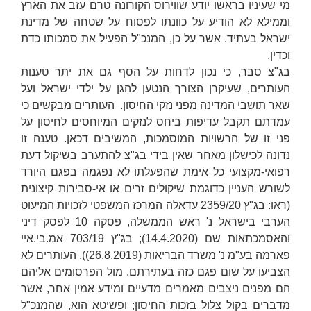
מי שעיניו בראשו יודע שווירוס הקורונה טרם עזב את הארץ
וממילא לא הודיע על כוונתו לפסוח על שטחה של מדינת
ישראל בעתיד. אשר על כן, המנכ"ל הפעיל את סמכותו כדת
וכדין.
בג"צ סבר, כי נכון לדחות על הסף גם את יתר טענות
העותרים, שעיקרן הצורך הנטען להגן על ילדי ישראל ועל
שאר תושבי המדינה מפני נזקי החיסון. העותרים מבקשים כי
עמדתם תקבל עדיפות ביחס לנזקים המיוחסים לחיסון על
פני זו של הרשויות המוסמכות, המשיבים דכאן. טענה זו
נדונה לכישלון מאחר שאין בידי בג"צ להתערב בשיקול דעת
רפואי-מקצועי כל אימת שהפעלתו לא נפגמה בפגם היורד
לשורש העניין כדוגמת שיקולים זרים או אי-סבירות קיצונית
(ראו: בג"ץ 2359/20
עדאלה המרכז המשפטי לזכויות המיעוט
הערבי בישראל נ' ראש הממשלה
, פסקה 10 לפסק דיני
והאסמכתאות שם (14.4.2020); בג"ץ 703/19
אמ.בי.איי
פארמה בע"מ נ' משרד הבריאות
(26.8.2019)). העותרים לא
הצביעו על שום פגם כזה בעתירתם. מול הפרסומים אליהם
הם מפנים ניצבים מאמרים מדעיים ומידע אמין אחר, אשר
מדברים בקול צלול בזכות החיסון; ופשיטא הוא, שהמנכ"ל