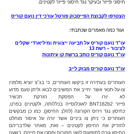
חיסוני פייזר ובעיקר נגד חיסוני פייזר לקטינים.
הצטרפו לקבוצת הפייסבוק פורטל עורכי דין נועם קוריס
ועוד כמה מאמרים שכתבתי:
עו"ד נועם קוריס על תביעה ייצוגית ומיליארדי שקלים
לציבור – רשת 13
עו"ד נועם קוריס כותב ברשת קו עיתונות
עו"ד נועם קוריס מבזק לייב
העותרים בעתירה זו ביקשו העותרים, כי בג"צ יוציא מלפניו
צו-על-תנאי אשר יחייב את המשיבים לבוא וליתן טעם מדוע
לא יורו על הפסקת הזרקת תכשיר
פייזר
BNT162b2
לאוכלוסייה בכללותה, ולקטינים בפרט,
כחיסון נגד וירוס הקורונה (להלן:
החיסון
). כמו כן מבקשים
העותרים כי ניתן צו ביניים אשר יורה על איסור מוחלט
להזריק את החיסון לקטינים – זאת, מאחר שלדבריהם
החיסון גורם לתופעות לוואי חמורות ומסכן את חייהם, בשעה