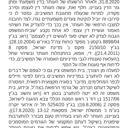
31.8.2020, ולאחר הרשעתו של העותר בדין משמעתי ומתן
גזר הדין בעניינו. חלף זאת, עשה העותר דין לעצמו וסירב
פקודה, למרות שכעולה מתגובת המשיבים, נמסר לו כי
סירובו זה יוביל לנקיטת צעדים משמעתיים נגדו. לצד ההבנה
למצבו הרפואי של העותר, אין בכך כדי להצדיק את השיהוי
האמור ועשיית דין עצמי. לא אחת נקבע "שבית-המשפט
הגבוה לצדק לא יושיט סעד לעושים דין לעצמם" (ראו: בג"ץ
8898/04
ג'קסון נ' מפקד כוחות צה"ל באיו"ש
(28.10.2004);
בג"ץ 2150/10
פוקס נ' מדינת ישראל
, פסקה 8
(21.4.2011)). די, אפוא, בהתנהלות העותר ובשיהוי שחל
בהעלאת טענותיו לגבי מדיניותם האמורה של המשיבים, כדי
לדחות אף טענות אלה על הסף.
למעלה מן הצורך, בית המשפט ציין גם כי לגופם של דברים
לא ראה להתערב במדיניות המשיבים ביחס לפינוי חיילים
לכפר המחלימים. מדובר בסוגיה מקצועית-רפואית, המסורה
לשיקול דעתם הנרחב של גורמי הרפואה בצה"ל, וכידוע, בית
משפט זה לא ייטה להתערב בכגון דא (ראו והשוו: בג"ץ
1517/06
בן דוד נ' ראש המטה הכללי צבא ההגנה לישראל
,
פסקה 2 (16.8.2006); בג"ץ 5254/20
תל יה אירועי יוקרה
בע"מ נ' ממשלת ישראל
, פסקאות 13-12 (17.8.2020)).
בענייננו, העותר לא הציג בעתירתו טעם מבורר להתערבות
שיפוטית בשיקול דעתם המקצועי של הגורמים המוסמכים
והמקצועיים בצה"ל, ויש אפוא לדחות את טענות העותר