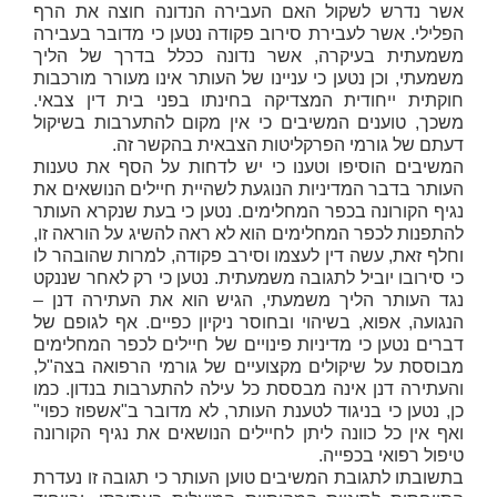
אשר נדרש לשקול האם העבירה הנדונה חוצה את הרף
הפלילי. אשר לעבירת סירוב פקודה נטען כי מדובר בעבירה
משמעתית בעיקרה, אשר נדונה ככלל בדרך של הליך
משמעתי, וכן נטען כי עניינו של העותר אינו מעורר מורכבות
חוקתית ייחודית המצדיקה בחינתו בפני בית דין צבאי.
משכך, טוענים המשיבים כי אין מקום להתערבות בשיקול
דעתם של גורמי הפרקליטות הצבאית בהקשר זה.
המשיבים הוסיפו וטענו כי יש לדחות על הסף את טענות
העותר בדבר המדיניות הנוגעת לשהיית חיילים הנושאים את
נגיף הקורונה בכפר המחלימים. נטען כי בעת שנקרא העותר
להתפנות לכפר המחלימים הוא לא ראה להשיג על הוראה זו,
וחלף זאת, עשה דין לעצמו וסירב פקודה, למרות שהובהר לו
כי סירובו יוביל לתגובה משמעתית. נטען כי רק לאחר שננקט
נגד העותר הליך משמעתי, הגיש הוא את העתירה דנן –
הנגועה, אפוא, בשיהוי ובחוסר ניקיון כפיים. אף לגופם של
דברים נטען כי מדיניות פינויים של חיילים לכפר המחלימים
מבוססת על שיקולים מקצועיים של גורמי הרפואה בצה"ל,
והעתירה דנן אינה מבססת כל עילה להתערבות בנדון. כמו
כן, נטען כי בניגוד לטענת העותר, לא מדובר ב"אשפוז כפוי"
ואף אין כל כוונה ליתן לחיילים הנושאים את נגיף הקורונה
טיפול רפואי בכפייה.
בתשובתו לתגובת המשיבים טוען העותר כי תגובה זו נעדרת