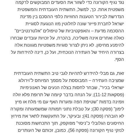
נגד נגיף הקורונה כדי לשזור את הסעדים המבוקשים לרקמה
משפטית אחת. כך, למשל, התשתית העובדתית והמשפטית
הנדרשת לבירור הטענות החוזיות כלפי ההסכם בין מדינת
ישראל לחברת פייזר שונה לחלוטין מזו הנוגעת לסוגיית
ההסכמה מדעת – והאפקטיביות של טיפולים "אלטרנטיביים"
כאלה ואחרים אינה משליכה, בהכרח, על זכויות עובדים שבחרו
להימנע מחיסון. לא ניתן לצרור סוגיות משפטיות מגוונות אלה
בצרורה היחיד של העתירה הנוכחית, ועל כן, דינה להידחות על
הסף.
זאת, גם מבלי להידרש לתהיות לגבי טיב התשתית העובדתית
שמציבה העתירה – המבוססת על מסמך המיוחס ל"וירולוג
ישראלי בכיר", שבחר לחסות בצלה הנעים של האנונימיות
(פסקאות 11-12); על הנחה בדבר קיומה של תרופת פלא זולה
וזמינה בדמות "שטיפת הפה ומערות האף עם מי מלח או מיץ
לימון" (פסקה 30); על טבלת נתוני תמותה שמשמעותה ומקורה
לא הובהרו (פסקה 41); ובעיקר, על התעקשות לתאר את מירוץ
החיסונים הגלובלי כ"ניסוי" מפוקפק, תוך התכחשות מסוכנת
לנזקי נגיף הקורונה (פסקה 56). כמובן, זכותם של העותרים