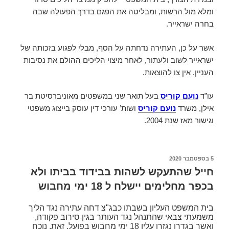
ומלא מול הרשות, ומבליטה את הפגם בדרך הפעולה שבה
בחרה ישראייר.
אשר על כן, העתירה נדחתה על הסף, מבלי לפגוע בזכותה של
ישראייר לשוב ולעתור, לאחר מיצוי הליכים ההולם את נסיבות
העניין. אין צו להוצאות.
עו”ד
נועם קוריס
בעל תואר שני במשפטים מאוניברסיטת בר
אילן, משרד
נועם קוריס
ושות’ עורכי דין עוסק בייצוג משפטי
וגישור מאז שנת 2004.
פורסם
5 בספטמבר 2020
ב
חייל שהתעקש לשהות בבידוד בביתו ולא
בכפר מחלימים יישלח ל 18 ימי מחבוש
בית המשפט העליון בשבתו כבג"צ דחה עתירה נגד הליך
משמעתי צבאי שהתנהל נגד העותר בגין סירוב פקודה,
ואשר בגדרו נגזרו עליו 18 ימי מחבוש בפועל. זאת, נוכח