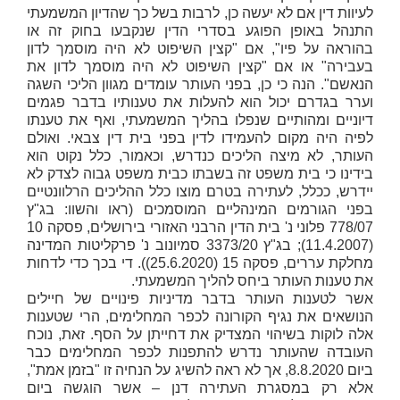
לעיוות דין אם לא יעשה כן, לרבות בשל כך שהדיון המשמעתי
התנהל באופן הפוגע בסדרי הדין שנקבעו בחוק זה או
בהוראה על פיו", אם "קצין השיפוט לא היה מוסמך לדון
בעבירה" או אם "קצין השיפוט לא היה מוסמך לדון את
הנאשם". הנה כי כן, בפני העותר עומדים מגוון הליכי השגה
וערר בגדרם יכול הוא להעלות את טענותיו בדבר פגמים
דיוניים ומהותיים שנפלו בהליך המשמעתי, ואף את טענתו
לפיה היה מקום להעמידו לדין בפני בית דין צבאי. ואולם
העותר, לא מיצה הליכים כנדרש, וכאמור, כלל נקוט הוא
בידינו כי בית משפט זה בשבתו כבית משפט גבוה לצדק לא
יידרש, ככלל, לעתירה בטרם מוצו כלל ההליכים הרלוונטיים
בפני הגורמים המינהליים המוסמכים (ראו והשוו: בג"ץ
778/07
פלוני נ' בית הדין הרבני האזורי בירושלים
, פסקה 10
(11.4.2007); בג"ץ 3373/20
סמיונוב נ' פרקליטות המדינה
מחלקת עררים
, פסקה 15 (25.6.2020)). די בכך כדי לדחות
את טענות העותר ביחס להליך המשמעתי.
אשר לטענות העותר בדבר מדיניות פינויים של חיילים
הנושאים את נגיף הקורונה לכפר המחלימים, הרי שטענות
אלה לוקות בשיהוי המצדיק את דחייתן על הסף. זאת, נוכח
העובדה שהעותר נדרש להתפנות לכפר המחלימים כבר
ביום 8.8.2020, אך לא ראה להשיג על הנחיה זו "בזמן אמת",
אלא רק במסגרת העתירה דנן – אשר הוגשה ביום