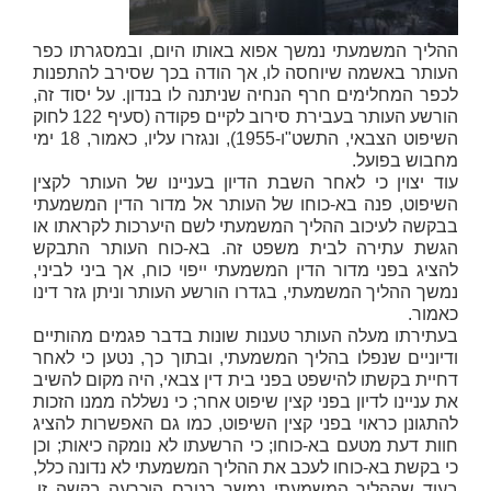
ההליך המשמעתי נמשך אפוא באותו היום, ובמסגרתו כפר
העותר באשמה שיוחסה לו, אך הודה בכך שסירב להתפנות
לכפר המחלימים חרף הנחיה שניתנה לו בנדון. על יסוד זה,
הורשע העותר בעבירת סירוב לקיים פקודה (סעיף 122 לחוק
השיפוט הצבאי, התשט"ו-1955), ונגזרו עליו, כאמור, 18 ימי
מחבוש בפועל.
עוד יצוין כי לאחר השבת הדיון בעניינו של העותר לקצין
השיפוט, פנה בא-כוחו של העותר אל מדור הדין המשמעתי
בבקשה לעיכוב ההליך המשמעתי לשם היערכות לקראתו או
הגשת עתירה לבית משפט זה. בא-כוח העותר התבקש
להציג בפני מדור הדין המשמעתי ייפוי כוח, אך ביני לביני,
נמשך ההליך המשמעתי, בגדרו הורשע העותר וניתן גזר דינו
כאמור.
בעתירתו מעלה העותר טענות שונות בדבר פגמים מהותיים
ודיוניים שנפלו בהליך המשמעתי, ובתוך כך, נטען כי לאחר
דחיית בקשתו להישפט בפני בית דין צבאי, היה מקום להשיב
את עניינו לדיון בפני קצין שיפוט אחר; כי נשללה ממנו הזכות
להתגונן כראוי בפני קצין השיפוט, כמו גם האפשרות להציג
חוות דעת מטעם בא-כוחו; כי הרשעתו לא נומקה כיאות; וכן
כי בקשת בא-כוחו לעכב את ההליך המשמעתי לא נדונה כלל,
בעוד שההליך המשמעתי נמשך בטרם הוכרעה בקשה זו.