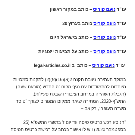
עו”ד
נועם קוריס
– כותב במקור ראשון
עו"ד
נועם קוריס
כותב בערוץ 20
עו"ד
נועם קוריס
– כותב בישראל היום
עו"ד
נועם קוריס
– כותב על תביעות ייצוגיות
עו"ד
נועם קוריס
– כותב ב
legal-articles.co.il
במוקד העתירה ניצבה תקנה 2(א)(16)(א)(2) לתקנות סמכויות
מיוחדות להתמודדות עם נגיף הקורונה החדש (הוראת שעה)
(הגבלת השהייה במרחב הציבורי והגבלת פעילות),
התש"ף-2020, המתירה יציאה ממקום המגורים לצורך "טיסה
משדה תעופה", רק אם –
"הנוסע רכש כרטיס טיסה עד יום ז' בתשרי התשפ"א (25
בספטמבר 2020) ויש לו אישור בכתב על רכישת כרטיס הטיסה