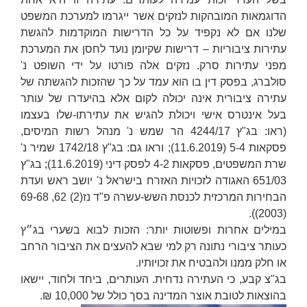
הדוגמאות המובהקות לנזקים אשר ייגרמו למערכת המשפט
שלנו אם לא נקפיד על כל הדרישות המוקדמות להגשת
עתירות ציבוריות – דרישות שקיומן נועד לחסן את המערכת
מפני עתירות סרק. נזקים אלה פורטו על ידי השופט
נ'
סולברג
, בפסק דין בו הוא עמד על כך שהזכות להגשתה של
עתירה ציבורית אינה יכולה לקום אלא בהיעדרו של עותר
בעל אינטרס אישי ויכולת להגיש את עתירתו-שלו בעצמו
(ראו: בג"ץ 4244/17
הר שמש נ' מנהל רשות המיסים
,
פסקאות 5-4 (11.6.2019); וראו גם: בג"ץ 1742/18
שמיר נ'
שרת המשפטים
, פסקאות 4-2 לפסק דיני (11.6.2019); בג"ץ
651/03
האגודה לזכויות האזרח בישראל נ' יושב ראש ועדת
הבחירות המרכזית לכנסת השש-עשרה
פ"ד נז(2) 62, 69-68
(2003)).
במילים אחרות ופשוטות יותר: הזכות לבוא בשערי בג״ץ
כעותר ציבורי נתונה רק למי שבא להעצים את הציבור הרחב
או חלק ממנו ולהבטיח את זכויותיו.
בג"צ קבע, כי העתירה נדחית. העותרים, ביחד ולחוד, יישאו
בהוצאות לטובת אוצר המדינה בסך כולל של 10,000 ₪.