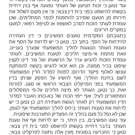
עוד נטען כי זכות הטיעון של העותר נפגעה אף בגין דחיית
בקשתו להישפט בפני בית דין צבאי; וכי אין מקום לשלול את
חירותו מן הטעם שסירב להתפנות לכפר המחלימים, שכן
עומדת לעותר הזכות לסרב לאשפוז או לטיפול רפואי, למעט
במקרים חריגים.
בתגובתם המקדמית טוענים המשיבים כי דין העתירה
להידחות על הסף. בתוך כך, נטען כי יש לדחות על הסף את
טענות העותר הנוגעות להליך המשמעתי שנערך בעניינו,
וזאת מחמת אי-מיצוי הליכים. לטענת המשיבים, לעותר
עומדת הזכות להגיש ערר על הרשעתו ועל גזר דינו לקצין
שיפוט בכיר ממונה, וכן הוא זכאי להגיש בקשה להמתקת
עונשו לאלוף פיקוד הדרום; לפנות למדור הדין המשמעתי
לשם בחינת ההליך; ואף להשיג על הפסק שניתן בדין
המשמעתי בפני הפרקליט הצבאי הראשי או סגנו. למרות
זאת, כך נטען, העותר לא מיצה הליכים על-פי המסלולים
המתוארים לעיל, ואף ייפוי הכוח של בא-כוחו הועבר למדור
הדין המשמעתי רק לאחר הגשת העתירה דנן. כן נטען כי יש
לדחות את טענות העותר ביחס להליך המשמעתי אף לגופן,
שכן לא נפל כל פגם בהליך זה המצדיק התערבות שיפוטית.
עוד טענו המשיבים, בין היתר, כי יש לדחות אף את טענת
העותר בדבר דחיית בקשתו להישפט לפני בית דין צבאי.
נטען כי ההכרעה בסוגיות מעין אלה נתונה לפרקליט צבאי,