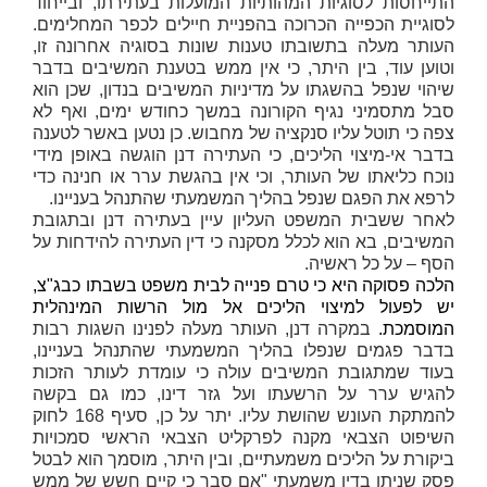
התייחסות לסוגיות המהותיות המועלות בעתירתו, ובייחוד
לסוגיית הכפייה הכרוכה בהפניית חיילים לכפר המחלימים.
העותר מעלה בתשובתו טענות שונות בסוגיה אחרונה זו,
וטוען עוד, בין היתר, כי אין ממש בטענת המשיבים בדבר
שיהוי שנפל בהשגתו על מדיניות המשיבים בנדון, שכן הוא
סבל מתסמיני נגיף הקורונה במשך כחודש ימים, ואף לא
צפה כי תוטל עליו סנקציה של מחבוש. כן נטען באשר לטענה
בדבר אי-מיצוי הליכים, כי העתירה דנן הוגשה באופן מידי
נוכח כליאתו של העותר, וכי אין בהגשת ערר או חנינה כדי
לרפא את הפגם שנפל בהליך המשמעתי שהתנהל בעניינו.
לאחר ששבית המשפט העליון עיין בעתירה דנן ובתגובת
המשיבים, בא הוא לכלל מסקנה כי דין העתירה להידחות על
הסף – על כל ראשיה.
הלכה פסוקה היא כי טרם פנייה לבית משפט בשבתו כבג"צ,
יש לפעול למיצוי הליכים אל מול הרשות המינהלית
המוסמכת.
במקרה דנן, העותר מעלה לפנינו השגות רבות
בדבר פגמים שנפלו בהליך המשמעתי שהתנהל בעניינו,
בעוד שמתגובת המשיבים עולה כי עומדת לעותר הזכות
להגיש ערר על הרשעתו ועל גזר דינו, כמו גם בקשה
להמתקת העונש שהושת עליו. יתר על כן, סעיף 168 לחוק
השיפוט הצבאי מקנה לפרקליט הצבאי הראשי סמכויות
ביקורת על הליכים משמעתיים, ובין היתר, מוסמך הוא לבטל
פסק שניתן בדין משמעתי "אם סבר כי קיים חשש של ממש