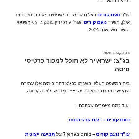
מטעם המשיבים.
עו”ד
נועם קוריס
בעל תואר שני במשפטים מאוניברסיטת בר
אילן, משרד
נועם קוריס
ושות’ עורכי דין עוסק בייצוג משפטי
וגישור מאז שנת 2004.
פורסם
3 באוקטובר 2020
ב
בג"צ: ישראייר לא תוכל למכור כרטיסי
טיסה
בית המשפט העליון בשבתו כבג"צ דחה בימים אלו עתירה
שהגישה חברת התעופה ישראייר נגד מגבלות הקורונה.
ועוד כמה מאמרים שכתבתי:
נועם קוריס – רשת קו עיתונות
עו"ד נועם קוריס
– כותב בערוץ 7 על
תביעה ייצוגית