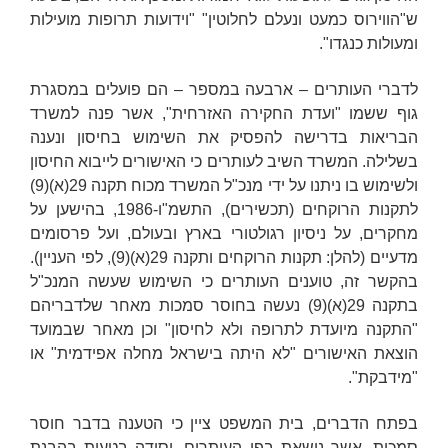
ש"הווירוס כמעט ונעלם לחלוטין" "וידועות תרופות מועילות
ומעולות כנגדו".
לדברי העותרים – ארבעה במספר – הם פועלים במסגרת
גוף ששמו "ועדת החקירה האזרחית", אשר פנה למשרד
הבריאות בדרישה להפסיק את השימוש בחיסון ונענה
בשלילה. המשרד השיב לעותרים כי האישורים לייבוא החיסון
ולשימוש בו ניתנו על ידי מנכ"ל המשרד מכוח תקנה 29(א)(9)
לתקנות הרוקחים (תכשירים), התשמ"ו-1986, בהישען על
מחקרים, על ניסיון רגולטורי בארץ ובעולם, ועל פרסומים
מדעיים (להלן:
תקנות הרוקחים
ו
תקנה 29(א)(9)
, לפי העניין).
בהקשר זה, טוענים העותרים כי השימוש שעשה המנכ"ל
בתקנה 29(א)(9) נעשה בחוסר סמכות מאחר שלדבריהם
"התקנה מיועדת לתרופה ולא לחיסון" וכן מאחר שבמועד
הוצאת האישורים "לא היתה בישראל מחלה אפידמית" או
"מידבקת".
בפתח הדברים, בית המשפט ציין כי הטענה בדבר חוסר
סמכות, אשר נישאת בפי העותרים, יסודה בטעות בהבנת