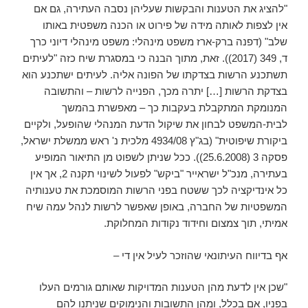
"להציג את הטענות והבקשות שעליהן נסבה העתירה, גם אם
אין לצפות לאותה מידה של פירוט או הכנה משפטית באותו
שלב" (דפנה ברק-ארז משפט מינהלי: משפט מינהלי דיוני כרך
ד, 349 (2017)). זאת, מתוך הבנה כי במסגרת שיח כזה "לעיתים
תשתכנע הרשות בצדקתו של הפונה אליה. לעיתים ישתכנע הוא
בצדקת הרשות […] יתרה מכך, הפנייה לרשות – והתשובה
המנומקת המתקבלת בעקבות כך – מאפשרת בהמשך
לבית-המשפט לבחון את שיקול הדעת המנהלי שהופעל, ולקיים
ביקורת שיפוטית" (בג"ץ 4934/08 מלכית נ' ראש ממשלת ישראל,
פסקה 3 (25.6.2008)). ככל שניתן לשפוט מן התיאור המופיע
בעתירה, מנכ"ל ישראייר "ביקש" לפעול לשינוי תקנה 2, אך אין
כל אינדיקציה לכך ששטח בפני הרשות המוסמכת את טענותיה
המשפטיות של החברה, באופן שאפשר לרשות לנהל עמה שיח
אמיתי, תוך צמצום וחידוד נקודות המחלוקת.
אף בדיווח העיתונאי שהוזכר לעיל אין די –
"שכן אין לדעת מהן הטענות המדויקות שאותם גורמים העלו
בפניו, אם בכלל, ומהן התשובות והנימוקים שניתנו להם