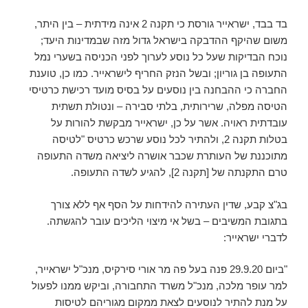
בד בבד, ישראייר גורסת כי תקנה 2 אינה מידתית – בין היתר,
משום שהיקף ההדבקה בישראל גדול מזה שבמדינות היעד;
נוכח הבדיקות שעל כל נוסע לערוך לפני הכניסה בשערי נמל
התעופה בן גוריון; ובשל הנזק החריף לישראייר. כמו כן, טוענת
החברה כי ההבחנה בין נוסעים על בסיס מועד רכישת כרטיסי
הטיסה מפלה, שרירותית, בלתי סבירה – ונטולת תשתית
עובדתית ראויה. אשר על כן, ישראייר מבקשת להורות על
בטלות תקנה 2, ולהתיר לכל נוסע שרכש כרטיס "לטיסה
מתוכננת של העותרת שכבר אושרה ליציאה משדה התעופה
טרם התקנתה של [תקנה 2], להגיע לשדה התעופה.
בג"צ קבע, שדין העתירה להידחות על הסף אף ללא צורך
בתגובת המשיבים – בשל אי מיצוי הליכים עובר להגשתה.
לדברי ישראייר:
"ביום 29.9.20 פנה בעל פה מר אורי סירקיס, מנכ"ל ישראייר,
למר עופר מלכה, מנכ"ל משרד התחבורה, וביקש ממנו לפעול
על מנת להתיר לנוסעים לצאת ממקום מגוריהם לטיסות