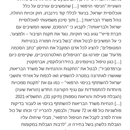
השעיית "הניסוי הרפואי […] שהמשיבים עורכים על כלל
אוכלוסיית ישראל, בניגוד לכללי קוד נירנברג, חוק זכויות החולה,
נוהל משרד הבריאות […] ותוך סיכון משמעותי לאוכלוסיית
ישראל ולבריאותה"; לקבוע כי "ההסכם, שעשו המשיבים עם
חברת פייזר" נגוע באי חוקיות, נוגד את תקנת הציבור – ולמצער,
כי על המשיבים לבטל אותו "בשל בעיה חמורה בבטיחות
המטופלים"; להציג לכל אדם המקבל את החיסון "כתב הסכמה
מדעת" שבו יפורטו גם "הטיפולים האלטרנטיביים, שקיימים כיום
[…] כגון טיפול בוויטמינים, בהידרוכלוקסין, אברמקטין
וברמדסביר"; לבטל את "התקנות וההנחיות של משרד הבריאות,
שאושרו לאחרונה במטרה להשפיע ו/או לכפות על אזרחי ותושבי
ישראל להשתתף בניסוי הרפואי" – כמו גם את "תקנות סמכויות
מיוחדות להתמודדות עם נגיף הקורונה החדש (הוראת שעה)
(הגבלת פעילות והוראות נוספות) (תיקון 31), התשפ"א-2021
[…] הנחיות משרד הבריאות להשתתף בניסוי או לעבור בדיקות
פולשניות כול 48 או 72 שעות"; ולבסוף, להכריז "כי זכותו של כול
אזרח לסרב לקבל את הטיפול הרפואי", מבלי שיחולו עליו
הגבלות כלשהן בשל בחירה זו, "לרבות הגבלות במקומות