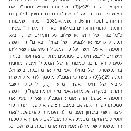
הנקרא. תקנה 29(א)(9), שמכוחה הוציא המנכ"ל את
האישורים, מדברת על "תכשיר" כהגדרתו בסעיף 1 לפקודת
הרוקחים [נוסח חדש], התשמ"א-1981 – פקודה שמכוחה
הותקנו תקנות הרוקחים בכללותן. סעיף זה מגדיר "תכשיר"
כ"כל צורה של חומר או שילוב של חומרים [שהינו] בעל
תכונות לריפוי
או למניעה
של מחלה באדם" (ההדגשה
הוספה – א.ש.). אשר על כן, המנכ"ל רשאי גם רשאי ליתן
אישורים לייבוא חיסונים שמונעים מחלות. זאת ועוד: בניגוד
לטענת העותרים, סמכות זו של המנכ"ל איננה מותנית
בהתפשטותה של מחלה אפידמית או מידבקת בישראל.
תקנה 29(א)(9) קובעת כי המנכ"ל מוסמך ליתן את אישורו
לייבוא של חיסון אשר "
מיועד
[…] להגנת תושבי
המדינה
במקרה של
מחלה אפידמית, או מידבקת" (ההדגשה
הוספה – א.ש.). הווה אומר: המנכ"ל רשאי להפעיל את
סמכותו לפי התקנה
גם
במבט הצופה את פני העתיד כדי
ליצור רשת ביטחון מפני מחלה העתידה להתפשט. לזאת
אוסיף, כי התקנה מסמיכה את המנכ"ל גם להעריך את סכנת
ההתפשטות של מחלה אפידמית או מידבקת בישראל, וכל