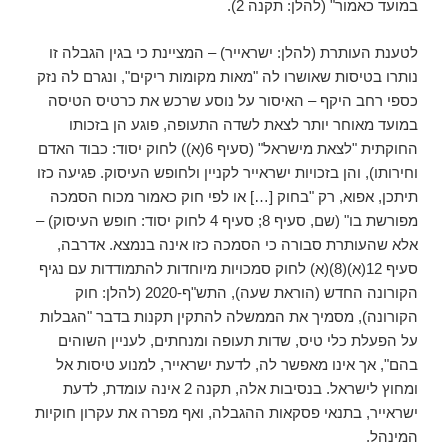
במועד כאמור" (להלן: תקנה 2).
לטענת העותרת (להלן: ישראייר) – המציינת כי בגין הגבלה זו
נותרו בטיסות שאושרו לה "מאות מקומות ריקים", ונגרם לה נזק
כספי רחב היקף – האיסור על נוסע שרכש את כרטיס הטיסה
במועד מאוחר יותר לצאת לשדה התעופה, פוגע הן בזכותו
החוקתית "לצאת מישראל" (סעיף 6(א)) לחוק יסוד: כבוד האדם
וחירותו), והן בזכויות ישראייר לקניין ולחופש העיסוק. פגיעה כזו
תיתכן, אפוא, רק "בחוק […] או לפי חוק כאמור מכוח הסמכה
מפורשת בו" (שם, סעיף 8; סעיף 4 לחוק יסוד: חופש העיסוק) –
אלא שהעותרת סבורה כי הסמכה כזו אינה בנמצא. אדרבה,
סעיף 12(א)(8)(א) לחוק סמכויות מיוחדות להתמודדות עם נגיף
הקורונה החדש (הוראת שעה), התש"ף-2020 (להלן: חוק
הקורונה), מסמיך את הממשלה להתקין תקנות בדבר "הגבלות
על הפעלת כלי טיס, שדות תעופה ומנחתים, לעניין השוהים
בהם", אך אינו מאפשר לה, לדעת ישראייר, למנוע טיסות אל
ומחוץ לישראל. בנסיבות אלה, תקנה 2 אינה עומדת, לדעת
ישראייר, בתנאי פסקאות ההגבלה, ואף מפרה את עקרון חוקיות
המינהל.