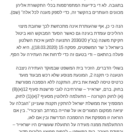
בתגובה. לא די בידיעות המתפרסמות בכלי התקשורת אליהן
מכוונים העותרים בהקשר זה, כדי לספק מענה לכל אלה" (שם).
הנה כי כן, אף שהעותרת אינה מתכחשת לכך שחובת מיצוי
ההליכים עומדת בעינה גם כאשר הסעד המבוקש הוא ביטול
חקיקת משנה (בג"ץ 2030/20 התנועה למען איכות השלטון
בישראל נ' שר המשפטים, פסקה 15 (18.03.2020)), היא לא
פעלה בהתאם – ודי בטעם זה כדי לדחות את העתירה על הסף.
בשולי הדברים, הזכיר בית המשפט שבמוקד העתירה ניצבה
הטענה כי תקנה 2, המונעת מנוסע שלא רכש מבעוד מועד
כרטיס טיסה לצאת את ביתו, הותקנה ללא הסמכה מפורשת
בחוק. ברם, ישראייר – שהרחיבה לגבי פרשנות סעיף 12(א)(8)
(א) לחוק הקורונה – התעלמה לחלוטין מסעיף 7(א)(1) לחוק,
המסמיך את ממשלת ישראל להתקין תקנות שעניינן "הגבלה על
יציאה ממקום המגורים או על שהייה במרחב הציבורי". בין אם
הוראה זו מספקת את ההסמכה הנדרשת ובין אם לאו,
ההתעלמות ממנה מעידה על התועלת שעשויים היו ישראייר –
ובמידת הצורך, בית המשפט – להפיק ממיצוי הליכים סדור