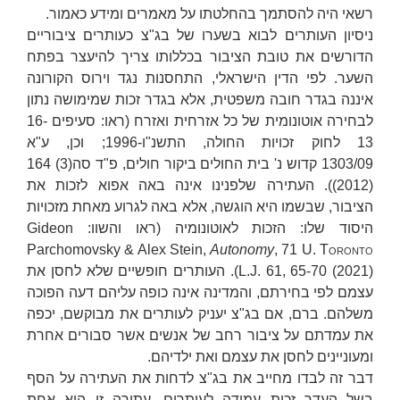
רשאי היה להסתמך בהחלטתו על מאמרים ומידע כאמור.
ניסיון העותרים לבוא בשערו של בג"צ כעותרים ציבוריים
הדורשים את טובת הציבור בכללותו צריך להיעצר בפתח
השער. לפי הדין הישראלי, התחסנות נגד וירוס הקורונה
איננה בגדר חובה משפטית, אלא בגדר זכות שמימושה נתון
לבחירה אוטונומית של כל אזרחית ואזרח (ראו: סעיפים 16-
13 לחוק זכויות החולה, התשנ"ו-1996; וכן, ע"א
1303/09
קדוש נ' בית החולים ביקור חולים
, פ"ד סה(3) 164
(2012)). העתירה שלפנינו אינה באה אפוא לזכות את
הציבור, שבשמו היא הוגשה, אלא באה לגרוע מאחת מזכויות
היסוד שלו: הזכות לאוטונומיה (ראו והשוו:
Gideon
Parchomovsky & Alex Stein,
Autonomy
, 71
U. Toronto
61, 65-70 (2021)
L.J.
). העותרים חופשיים שלא לחסן את
עצמם לפי בחירתם, והמדינה אינה כופה עליהם דעה הפוכה
משלהם. ברם, אם בג"צ יעניק לעותרים את מבוקשם, יכפה
את עמדתם על ציבור רחב של אנשים אשר סבורים אחרת
ומעוניינים לחסן את עצמם ואת ילדיהם.
דבר זה לבדו מחייב את בג"צ לדחות את העתירה על הסף
בשל העדר זכות עמידה לעותרים. עתירה זו היא אחת