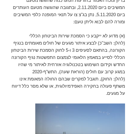
בדיון ונוכח האמור בהודעות המעדכנות שהוגשו מטעם
המשיבים ביום 2.11.2020, ובתגובה שהוגשה מטעם העותרים
ביום 5.11.2020, נתן בג"צ צו על תנאי המופנה כלפי המשיבים
ומורה להם לבוא וליתן טעם:
(א) מדוע לא ייקבע כי הסמכת שירות הביטחון הכללי
(להלן: השב"כ) לבצע איתור מגעים של חולים מאומתים בנגיף
הקורונה, בהתאם לסעיפים 3 ו-5 לחוק הסמכת שירות הביטחון
הכללי לסייע במאמץ הלאומי לצמצום התפשטות נגיף הקורונה
החדש וקידום השימוש בטכנולוגיה אזרחית לאיתור מי שהיו
במגע קרוב עם חולים (הוראת שעה), התש"ף-2020
(להלן: החוק), תוגבל למקרים שבהם החולה המאומת אינו
משתף פעולה בחקירה האפידמיולוגית, או שלא מסר כלל דיווח
על מגעים.