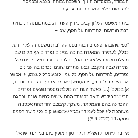
העבודה, במוסדות חינוך והשכלה גבוהה, בצבא ובכניסה
למקומות בילוי, פנאי תרבות ועסקים".
בית המשפט העליון קבע, כי דין העתירה, במתכונתה הנוכחית
רבת הזרועות, להידחות על הסף, שכן –
"כפי שהובהר פעמים רבות בפסיקה: 'בית משפט זה לא יידרש,
ככלל, לעתירה המאגדת בתוכה עניינים נפרדים אף מקום שבו
מועלה נושא בעל אופי דומה', ו'הלכה פסוקה היא כי דינה של
עתירה שבה נתקבצו ובאו עותרים שונים ונכרכו בה עניינים
נפרדים, להידחות על הסף. כל עניין קובע פרק לעצמו, אי-אפשר
ואין הצדקה לדון בַּחֲדָא מַחְתָּא [באריגה אחת; בבלי, ברכות כד,
א] בכולם' […] כאשר העתירה כוללת מספר נושאים נפרדים
הרי ש'ההידרשות אל כל אחד מהם עשויה להיות שונה, וכך גם
ההכרעה בהם והנמקתה. משכך, קיבוצם יחד תחת אכסניה
משותפת לא יוכל לעמוד'" (בג"ץ 5682/20 קוביצקי נ' שר הפנים,
פסקה 13 (9.9.2020)).
אין בהתייחסות השלילית לחיסון המופץ כיום במדינת ישראל