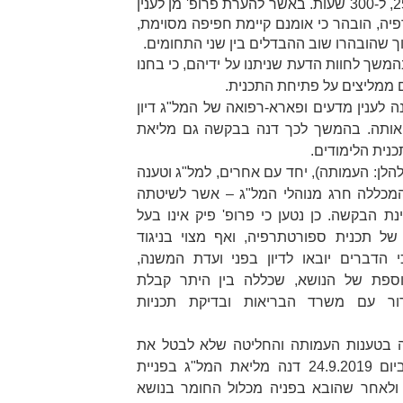
שעות התרגול המעשי בתואר ב-25%, ל-300 שעות. באשר להערת פרופ' מן לענין
יה, הובהר כי אומנם קיימת חפיפה מסוימת,
וך שהובהרו שוב ההבדלים בין שני התחומים.
הסוקרים, בהמשך לחוות הדעת שניתנו על ידיהם, כי בחנו
 ממליצים על פתיחת התכנית.
ועדת המשנה לענין מדעים ופארא-רפואה של המל"ג דיון
ותה. בהמשך לכך דנה בבקשה גם מליאת
נית הלימודים.
העמותה
), יחד עם אחרים, למל"ג וטענה
המכללה חרג מנוהלי המל"ג – אשר לשיטתה
 הבקשה. כן נטען כי פרופ' פיק אינו בעל
ל תכנית ספורטתרפיה, ואף מצוי בניגוד
י הדברים יובאו לדיון בפני ועדת המשנה,
ספת של הנושא, שכללה בין היתר קבלת
רור עם משרד הבריאות ובדיקת תכניות
ועדת המשנה בטענות העמותה והחליטה שלא לבטל את
המלצתה בדבר אישור התכנית. ביום 24.9.2019 דנה מליאת המל"ג בפניית
ולאחר שהובא בפניה מכלול החומר בנושא