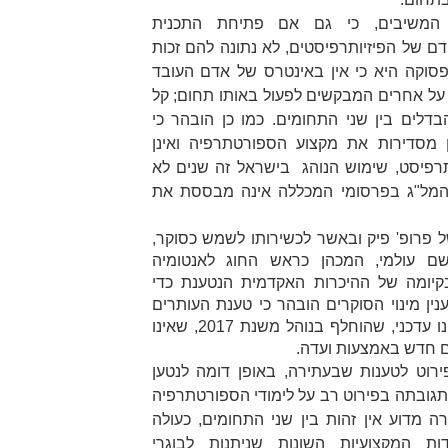
המשיבים, כי גם אם פתיחת התכנית
 של הפיזיותרפיסטים, לא נתונה להם זכות
סוקה היא כי אין באינטרס של אדם העובד
על אחרים המבקשים לפעול באותו תחום; קל
בדלים בין שני התחומים. כמו כן הובהר כי
 מסדירות את מקצוע הספורטתרפיה ואינן
רפיסט, שימוש הנוהג בישראל זה שנים לא
ך המל"ג בפרסומי המכללה אינה מבססת את
ל פרופ' פיק ובאשר לכשירותו לשמש כסוקר,
ם עולמי, המכהן כראש החוג לאנטומיה
בקיומה של ההיכרות האקדמית הנטענת כדי
נין מינוי הסוקרים הובהר כי טענת העותרים
נסמכת על נוהל משנת 2015, שאינו עדכני, שהוחלף בנוהל משנת 2017, שאינו
ם חדש באמצעות ועדה.
וט לטענות שבעתירה, באופן דומה לנטען
ובתה בפירוט רב על לימודי הספורטתרפיה
 מדוע אין זהות בין שני התחומים, כעולה
ות המקצועיות השונות שניתנות לבוגרי