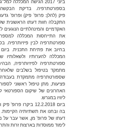
ביוני 2017 הגישה המכללה
בספורטתרפיה. בדיקת הבקשה
פיק
(להלן:
פרופ' פיק
) ו
פרופ' גדעון
התקבלה חוות דעתו הראשונית של 
האקדמיים והמינהלתיים הנוגעים ל
את התייחסות המכללה למספר 
ספורטתרפיה לבין פיזיותרפיה. בסו
המכללה להערותיו ולשאלותיו ש
ספורטתרפיה לפיזיותרפיה, הבהי
מתמקד בטיפול בשלבים שלאחר פצ
שספורטתרפיה מתמקדת בעבודה ע
פציעות, מתן טיפול ראשוני לספו
האחרונים של שיקום הספורטאי לאח
ליוויו במגרש.
ביום 12.2.2018 ביקרו 
דעתו של פרופ' מן, אשר עבר על מל
לימוד ממוסדות בארצות זרות והתרש