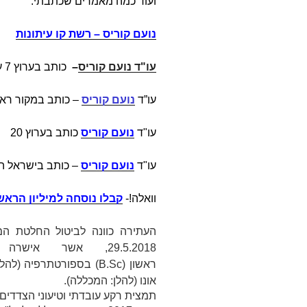
ועוד כמה מאמרים שכתבתי:
נועם קוריס – רשת קו עיתונות
עו"ד נועם קוריס
–
כותב בערוץ 7 על
עו”ד
נועם קוריס
– כותב במקור ראש
עו"ד
נועם קוריס
כותב בערוץ 20
עו"ד
נועם קוריס
– כותב בישראל הי
וואלה!-
קבלו נוסחה למיליון הראש
העתירה כוונה לביטול החלטת המ
29.5.2018, אשר א
ראשון (
B.Sc
) ב
ספורטתרפיה
אונו (להלן:
המכללה
).
תמצית רקע עובדתי וטיעוני הצדדים