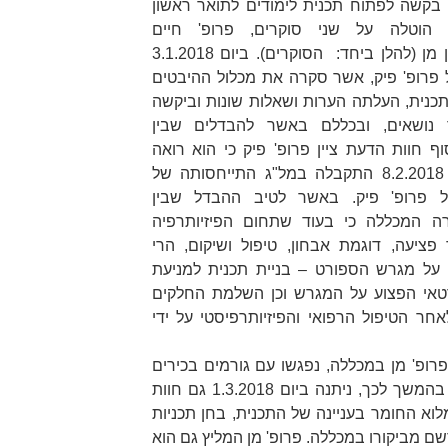
 למל"ג בקשה לפתוח תכנית לימודים לתואר ראשון
 הוטלה על שני סוקרים,
פרופ' חיים
 מן
(להלן ביחד:
הסוקרים
). ביום 3.1.2018
פרופ' פיק, אשר סקרה את מכלול ההיבטים
תכנית, העלתה הערות ושאלות שונות וביקשה
נושאים, ובכללם באשר להבדלים שבין
ף חוות הדעת ציין פרופ' פיק כי הוא רואה
בחיוב את פתיחת התכנית. ביום 8.2.2018 התקבלה במל"ג התייחסותה של
ל פרופ' פיק. באשר לטיב ההבדל שבין
רה המכללה כי בעוד שתחום הפיזיותרפיה
יעה, דוגמת אבחון, טיפול ושיקום, הרי
ל מגרש הספורט – בניית תכנית למניעת
רטאי הפצוע על המגרש וכן השלמת החלקים
ר הטיפול הרפואי והפיזיותרפיסטי על ידי
פרופ' פיק ופרופ' מן במכללה, נפגשו עם גורמים בכירים
בה ובחנו את תשתיותיה הקיימות. בהמשך לכך, ניתנה ביום 1.3.2018 גם חוות
וא החומר בעניינה של התכנית, בחן תכניות
ם מביקורו במכללה. פרופ' מן המליץ גם הוא