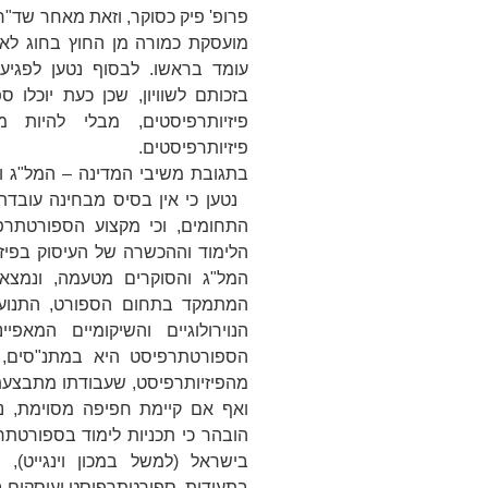
פרופ' פיק כסוקר, וזאת מאחר שד"ר
מועסקת כמורה מן החוץ בחוג לאנ
עומד בראשו. לבסוף נטען לפגיעה
בזכותם לשוויון, שכן כעת יוכלו ס
פיזיותרפיסטים, מבלי להיות
פיזיותרפיסטים.
בתגובת משיבי המדינה – המל"ג ומ
נטען כי אין בסיס מבחינה עובדת
התחומים, וכי מקצוע הספורטתרפי
הלימוד וההכשרה של העיסוק בפיזיו
המל"ג והסוקרים מטעמה, ונמצא
המתמקד בתחום הספורט, התנועה 
הנוירולוגיים והשיקומיים המאפיי
הספורטתרפיסט היא במתנ"סים, ק
מהפיזיותרפיסט, שעבודתו מתבצעת ב
ואף אם קיימת חפיפה מסוימת, נט
הובהר כי תכניות לימוד בספורטתרפ
בישראל (למשל במכון וינגייט), 
בתעודות ספורטתרפיסט ועוסקים ב