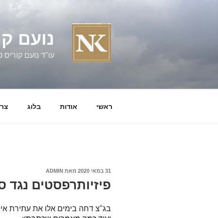
ילוג
תוכן
נועם קו
עו"ד נועם קוריס טל' 060058
ראשי
אודות
בלוג
צרו
פורסם
31 במאי 2020
מאת
ADMIN
ב
פיזיותרפסטים נגד 
בג"צ דחה בימים אלו את עתירת איג