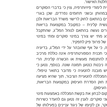
החלטת האישור.
לימודי פיזיותרפיה, צוין כי בדברי הסוקרים
מהותן ובשני תחומים נפרדים, שכן בוגרי
ם בהתאם לחוק לרישוי משרד הבריאות ולכן
שית קלינית – כמקובל במקצועות בריאות
וקרים נעשה בהתאם לנוהל המל"ג, שהתקבל
וגוסט 2017, הקובע מתי יש צורך במינוי סוקרים ומתי במינוי
 של פרופ' פיק לתפקיד.
 כי על אף שהובהר על ידי המל"ג, בדיוניה
כי תכנית הספורטתרפיה אינה כוללת מרכיב
ת להתנסות מעשית או הכשרה קלינית, הרי
יבטת כנטען תמונה שונה. בנוסף, נטען כי
מובנה להטעיה כי מדובר בתואר טיפולי.
 המכללה להטעיית הציבור, תוך שהיא מציעה
ת חוק הסדרת העיסוק במקצועות הבריאות,
העיסוק
).
 מקום לבחון את בקשת המכללה באמצעות מינוי
י סוקרים. לענין זה נטען גם להעדר כשירות
 וכן לקיומו של ניגוד עניינים בפעילותו של