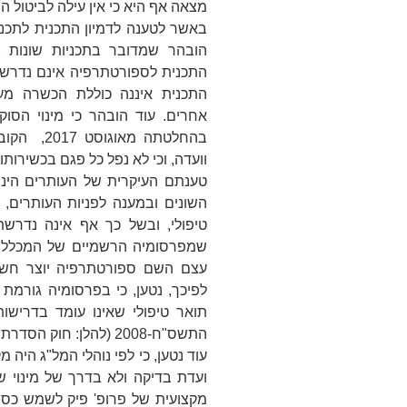
מצאה אף היא כי אין עילה לביטול 
באשר לטענה לדמיון התכנית לתכנית 
הובהר שמדובר בתכניות שונות ב
התכנית לספורטתרפיה אינם נדרשי
התכנית איננה כוללת הכשרה מע
אחרים. עוד הובהר כי מינוי הס
בהחלטתה מא
וועדה, וכי לא נפל כל פגם בכשירותו
טענתם העיקרית של העותרים הינה,
השונים ובמענה לפניות העותרים, 
טיפולי, ובשל כך אף אינה נדרש
שמפרסומיה הרשמיים של המכללה נ
עצם השם ספורטתרפיה יוצר חשש 
לפיכך, נטען, כי בפרסומיה גורמת
תואר טיפולי שאינו עומד בדרישו
התשס"ח-2008 (להלן:
חוק הסדרת 
עוד נטען, כי לפי נוהלי המל"ג היה
ועדת בדיקה ולא בדרך של מינוי שנ
מקצועית של פרופ' פיק לשמש כסוקר,