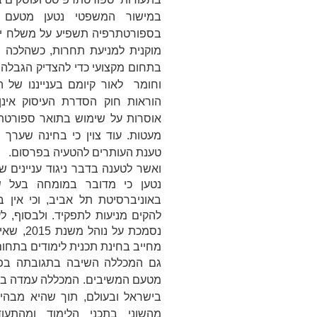
במישור המשפטי נטען מטעם 
בספורטתרפיה תשפיע על משלח ידם
מוקנית למניעת תחרות, כשהלכה פ
בתחום מקצועי כדי להצדיק הגבלה 
וחומר לאור קיומם בענייננו של ה
הוראות חוק הסדרת העיסוק אינן
אוסרות על שימוש בתואר ספורטת
מעטות. עוד צוין כי בחינה שער
טענת העותרים להטעיה בפרסום.
ואשר לטענה בדבר ניגוד עניינים ש
נטען כי מדובר במומחה בעל ש
באוניברסיטת תל אביב, וכי אין 
להקים מניעות לתפקיד. ולבסוף, לע
מחייב בחינת תכנית לימודים בתחו
גם המכללה השיבה בתגובתה בפיר
מטעם המשיבים. המכללה עמדה בתג
בישראל ובעולם, תוך שהיא מבהירה
מהשוני בתכני הלימוד ומהתעוד