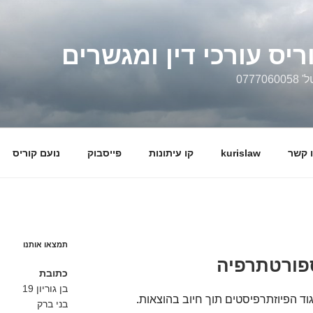
ריס עורכי דין ומגשרים
0777
 קשר
kurislaw
קו עיתונות
פייסבוק
נועם קוריס
תמצאו אותנו
ספורטתרפיה
כתובת
בן גוריון 19
וד הפיוזתרפיסטים תוך חיוב בהוצאות
.
בני ברק