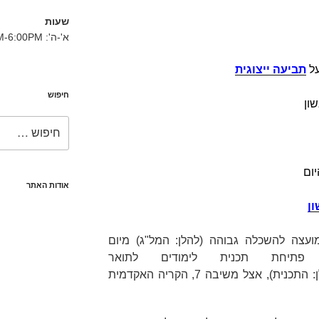
שעות
א'-ה': 8:30AM-6:00PM
תביעה ייצוגית
חיפוש
ון
חפש:
ום
אודות האתר
ון
ועצה להשכלה גבוהה (להלן:
המל"ג
) מיום
ישרה פתיחת תכנית לימודים לתואר
(להלן: התכנית), אצל משיבה 7, הקריה האקדמית