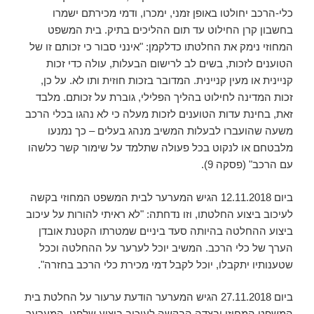
כלי-הרכב יחולטו באופן זמני, ימכרו, ודמי מכירתם ישמרו
בחשבון קרן החילוט עד תום ההליכים בתיק. בית המשפט
המחוזי נימק את החלטתו כדלקמן: "אינני סבור כי זכותם זו של
הטוענים לזכות, בשים לב לרישום הבעלות, עולה כדי זכות
קניינית או מעין קניינית. המדובר בזכות חוזית ותו לא. על כן,
זכות המדינה לחילוט בהליך הפלילי, גוברת על זכותם. מלבד
זאת, בחינת עדות הטוענים לזכות מעלה כי לא נהגו בכלי הרכב
משעה שהועברו לבעלות המשיב מנהג בעלים – כך נמנעו
מלבטחם או לנקוט בכל פעולה שתלמד על שימור קשר כלשהו
עם הרכב" (פסקה 9).
ביום 12.11.2018 הגיש המערער לבית המשפט המחוזי בקשה
לעיכוב ביצוע החלטתו, וזו נדחתה: "לא ראיתי להורות על עיכוב
ביצוע ההחלטה בהיותה סעד ביניים שמטרתו הקטנת אובדן
הערך של כלי הרכב. המשיב יוכל לערער על ההחלטה וככל
שטענותיו יתקבלו, יוכל לקבל דמי מכירת כלי הרכב בחזרה".
ביום 27.11.2018 הגיש המערער הודעת ערעור על החלטת בית
המשפט המחוזי ובצדה הבקשה לעיכוב ביצוע שלפנַי. המערער