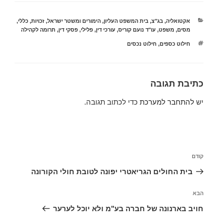
קטגוריות
אקטואליה
,
בג"צ
,
בית המשפט העליון
,
הימורים ומשטר ישראל
,
זכויות
,
כללי
,
מסים
,
משפט
,
עו"ד נועם קוריס
,
עורכי דין
,
פלילי
,
פסקי דין
,
תרומה לקהילה
תגיות
חילוט כספים
,
חילוט נכסים
כתיבת תגובה
יש
להתחבר למערכת
כדי לכתוב תגובה.
ניווט
הפוסט
קודם
הקודם
בית החולים הגריאטרי יפונה לטובת חולי הקורונה
הפוסט
הבא
הבא
חויב בארנונה של חברה בע"מ ולא יוכל לערער