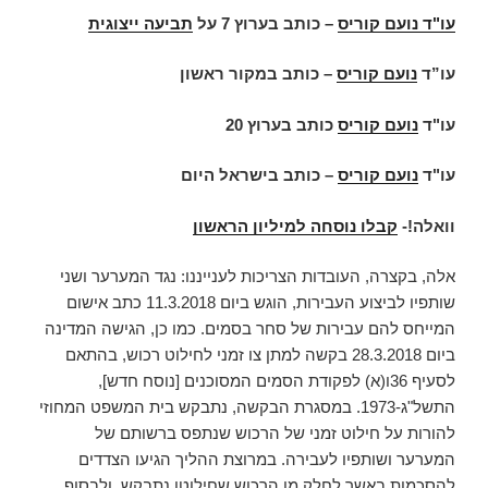
עו"ד נועם קוריס
–
כותב בערוץ 7 על
תביעה ייצוגית
עו”ד
נועם קוריס
– כותב במקור ראשון
עו"ד
נועם קוריס
כותב בערוץ 20
עו"ד
נועם קוריס
– כותב בישראל היום
וואלה!-
קבלו נוסחה למיליון הראשון
אלה, בקצרה, העובדות הצריכות לענייננו: נגד המערער ושני
שותפיו לביצוע העבירות, הוגש ביום 11.3.2018 כתב אישום
המייחס להם עבירות של סחר בסמים. כמו כן, הגישה המדינה
ביום 28.3.2018 בקשה למתן צו זמני לחילוט רכוש, בהתאם
לסעיף 36ו(א) לפקודת הסמים המסוכנים [נוסח חדש],
התשל"ג-1973. במסגרת הבקשה, נתבקש בית המשפט המחוזי
להורות על חילוט זמני של הרכוש שנתפס ברשותם של
המערער ושותפיו לעבירה. במרוצת ההליך הגיעו הצדדים
להסכמות באשר לחלק מן הרכוש שחילוטו נתבקש, ולבסוף