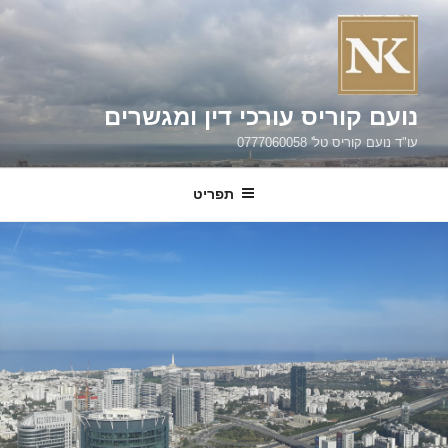
ילוג
תוכן
נועם קוריס עורכי דין ומגשרים
עו"ד נועם קוריס טל' 0777060058
תפריט