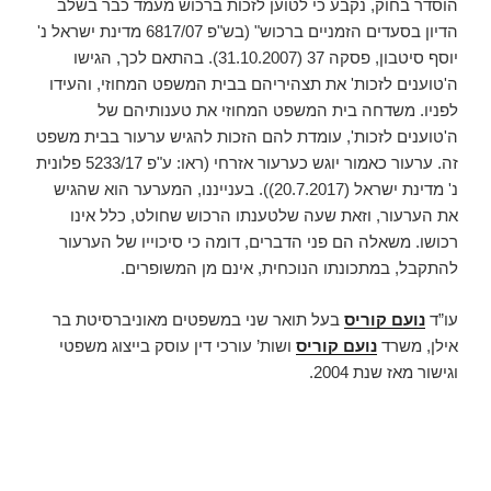
הוסדר בחוק, נקבע כי לטוען לזכות ברכוש מעמד כבר בשלב
הדיון בסעדים הזמניים ברכוש" (בש"פ 6817/07 מדינת ישראל נ'
יוסף סיטבון, פסקה 37 (31.10.2007). בהתאם לכך, הגישו
ה'טוענים לזכות' את תצהיריהם בבית המשפט המחוזי, והעידו
לפניו. משדחה בית המשפט המחוזי את טענותיהם של
ה'טוענים לזכות', עומדת להם הזכות להגיש ערעור בבית משפט
זה. ערעור כאמור יוגש כערעור אזרחי (ראו: ע"פ 5233/17 פלונית
נ' מדינת ישראל (20.7.2017)). בענייננו, המערער הוא שהגיש
את הערעור, וזאת שעה שלטענתו הרכוש שחולט, כלל אינו
רכושו. משאלה הם פני הדברים, דומה כי סיכוייו של הערעור
להתקבל, במתכונתו הנוכחית, אינם מן המשופרים.
עו”ד
נועם קוריס
בעל תואר שני במשפטים מאוניברסיטת בר
אילן, משרד
נועם קוריס
ושות’ עורכי דין עוסק בייצוג משפטי
וגישור מאז שנת 2004.