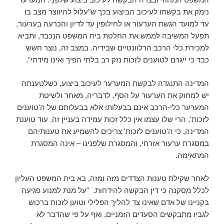
נימק את בקשתו לעיכוב הביצוע בכך ש"עלול להיווצר מצב בו
עד למועד הגשת הערעור או לחילופין עד לדיון והכרעה בערעור,
תפעל המשיבה לממש את החלטת בית המשפט הנכבד, ותביא
למכירת כלי הרכב הרלוונטיים שבידיה. במצב זה, נוצר חשש
כבד כי ייגרם לטוענים לזכות נזק רב בלתי הפיך ואינו מידתי".
המדינה התנגדה לבקשת המערער לעיכוב ביצוע, כשלטענתה
יש למחוק את הערעור על הסף. לדבריה, מאחר ולשיטת
המערער כלי-הרכב אינם בבעלותו אלא בבעלותם של ה'טוענים
לזכות', הרי שלו עצמו אין כלל זכות עמידה בעניין זה. עוד טוענת
המדינה, כי ה'טוענים לזכות' צריכים להשמיע את טענותיהם
במסגרת ערעור אזרחי, והמסגרת שלפנינו – אינה המסגרת
המתאימה.
לאחר שקילת טענות הצדדים מזה ומזה, בא בית המשפט העליון
לכלל מסקנה כי דין הבקשה להידחות. "על מנת למנוע פגיעה
בקניינו של אדם שאינו צד להליך הפלילי וטוען לזכות ברכוש
לגביו מתבקשים הסעדים הזמניים, ואף על פי שהדבר לא