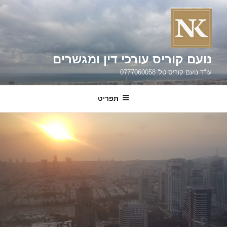
ילוג
תוכן
נועם קוריס עורכי דין ומגשרים
עו"ד נועם קוריס טל' 0777060058
תפריט