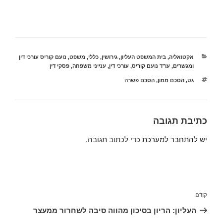
קטגוריות
אקטואליה
,
בית המשפט העליון
,
גירושין
,
כללי
,
משפט
,
נועם קוריס עורכי דין
ומגשרים
,
עו"ד נועם קוריס
,
עורכי דין
,
ענייני משפחה
,
פסקי דין
תגיות
גט
,
הסכם ממון
,
הסכם פשרה
כתיבת תגובה
יש
להתחבר למערכת
כדי לכתוב תגובה.
ניווט
הפוסט
קודם
הקודם
העליון: הריון בסיכון מהווה סיבה לשחרור ממעצר