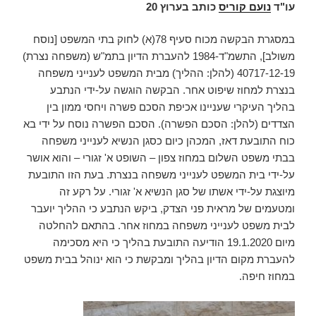
עו"ד
נועם קוריס
כותב בערוץ 20
במסגרת הבקשה מכוח סעיף 78(א) לחוק בתי המשפט [נוסח
משולב], התשמ"ד-1984 להעברת הדיון בתמ"ש (משפחה נצרת)
40717-12-19 (להלן: ההליך) מבית המשפט לענייני משפחה
בנצרת למחוז שיפוט אחר. הבקשה הוגשה על-ידי הנתבע
בהליך העיקרי שעניינו אכיפת הסכם פשרה ויחסי ממון בין
הצדדים (להלן: הסכם הפשרה). הסכם הפשרה נוסח על ידי בא
כוח התובעת דאז, המכהן כיום כסגן הנשיא לענייני משפחה
בבתי משפט השלום במחוז צפון – השופט א' זגורי – והוא אושר
על-ידי בית המשפט לענייני משפחה בנצרת. בעת הזו התובעת
מיוצגת על-ידי אשתו של סגן הנשיא א' זגורי. על רקע זה
ומטעמים של מראית פני הצדק, ביקש הנתבע כי ההליך יועבר
לבית משפט לענייני משפחה במחוז אחר. בהתאם להחלטה
מיום 19.1.2020 הודיעה התובעת בהליך כי היא מסכימה
להעברת מקום הדיון בהליך ומבקשת כי הוא ינוהל בבית משפט
במחוז חיפה.