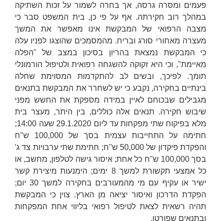
פעמים ומסרה גרסה, אך בחרה לשמור על זכות השתיקה
במהלך רוב חקירתה. אף על פי כן, בית המשפט סבר כי
מצבה הרפואי של המבקשת אינו מאפשר את המשך
מעצרה מאחורי סורג ובריח. מהמסמכים שהוצגו לפניו עלה
כי המבקשת נמצאת בהריון בסיכון במצב של "הפלה
מאיימת", וכי היא זקוקה להשגחה רפואית ולטיפול הורמונלי
תומך. לפיכך, ובשים לב להתקדמות המסוימת שחלה
בינתיים בחקירה, נקבע כי יש לשחרר את המבקשת בתנאים
מגבילים שבכוחם לאיין במידה מספקת את החשש מפני
שיבוש חקירה. תנאים אלה כוללים, בין היתר, מעצר בית
מלא בפיקוח שתי מפקחות עד ליום 29.1.2020 שעה 14:00;
חתימה על התחייבות עצמית בסך של 100,000 ש"ח
והפקדת פיקדון של 50,000 ש"ח; חתימת שתי ערבויות צד ג'
בסך 100,000 ש"ח כל אחת; איסור גישה לטלפון, מחשב, או
כל אמצעי תקשורת למשך 8 ימים; הימנעות מיצירת קשר
ישיר או עקיף עם מי מהמעורבים בחקירה למשך 30 יום;
הפקדת הדרכון ואיסור יציאה מן הארץ. צוין כי המבקשת
תהיה רשאית לצאת לטיפול רפואי בליווי אחת המפקחות
ובתנאים שפורטו.