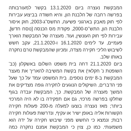
המבקשת נעצרה ביום 13.1.2020 בקשר למעורבותה
בפרשה רחבה של הלבנת הון, והיא חשודה בביצוע עבירות
לפי חוק מאבק בארגוני פשיעה, התשס"ג-2003, חוק איסור
הלבנת הון, התש"ס-2000, פקודת מס הכנסה [נוסח חדש],
עבירות לפי חוק העונשין, ועוד. מעצרה של המבקשת הוארך
פעמיים, עד לימים 16.1.2020 ו-21.1.2020, עקב חשש
לשיבוש הליכי חקירה מצדה, ומכיוון שהמבקשת טרם נחקרה
באותו שלב.
ביום 21.1.2020 דחה בית משפט השלום באשקלון (כב'
השופטת
נ' חקלאי
) את בקשת המשיבה להאריך את מעצר
המבקשת ב-8 ימים נוספים. בית המשפט עמד על כך שעל
פני הדברים, השיקולים הנוגעים לחקירה גופה מצדיקים את
המשך מעצרה של המבקשת. כך, המבקשת עבדה בגוף
שחלקו בפרשה מרכזי, גם אם תפקידה בו לא היה המרכזי
ביותר; מאז נעצרה בוצעו למעלה מ-200 פעולות חקירה
הקשורות אליה באופן ישיר או עקיף, ונדרשות פעולות חקירה
רבות; ונמצא כי החשש מפני שיבוש חקירה על ידה הוא
משמעותי. כמו כן, צוין כי המבקשת אמנם נחקרה כמה