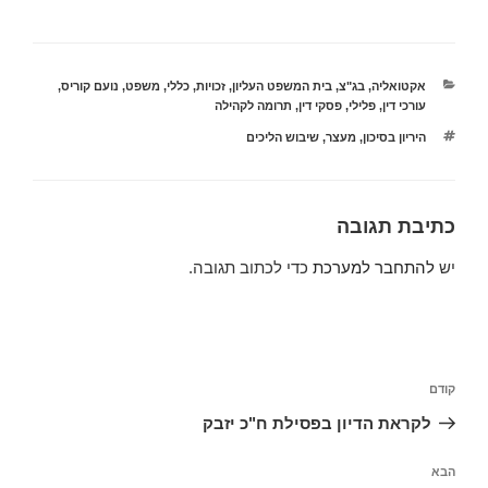
קטגוריות
אקטואליה
,
בג"צ
,
בית המשפט העליון
,
זכויות
,
כללי
,
משפט
,
נועם קוריס
,
עורכי דין
,
פלילי
,
פסקי דין
,
תרומה לקהילה
תגיות
היריון בסיכון
,
מעצר
,
שיבוש הליכים
כתיבת תגובה
יש
להתחבר למערכת
כדי לכתוב תגובה.
ניווט
הפוסט
קודם
הקודם
לקראת הדיון בפסילת ח"כ יזבק
הפוסט
הבא