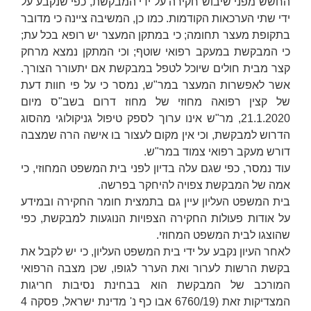
החשש מפני שיבוש חקירה על ידי המבקשת, כפי שנקבע על
ידי שתי הערכאות הקודמות. כמו כן, המשיבה ציינה כי מדובר
בתקופת מעצר תחומה; כי במתקן המעצר יש רופא בכל עת;
כי המבקשת במעקב רפואי שוטף; וכי המתקן נמצא מרחק
קצר מבית חולים שיוכל לטפל במבקשת אם יתעורר הצורך.
אשר לאפשרות המעצר במר"ש, נמסר כי על פי חוות דעת
של קצין רפואה מחוזי של מחוז דרום בשב"ס מיום
21.1.2020, מר"ש אינו ערוך לספק טיפול גניקולוגי מהסוג
הדרוש למבקשת, וכי אין מקום לעצור בו אישה הרה שמצבה
דורש מעקב רפואי צמוד במר"ש.
עוד נמסר, כפי שגם עלה בדיון לפני בית המשפט המחוזי, כי
אמה של המבקשת צפויה להיחקר בפרשה.
בית המשפט העליון עיין גם בתמצית חומר החקירה ובמידע
על אודות פעולות החקירה הצפויות הנוגעות למבקשת, כפי
שהוצגו לבית המשפט המחוזי.
לאחר העיון נקבע על ידי בית המשפט העליון, כי יש לקבל את
בקשת הרשות לערור ואת הערר לגופו, שכן מצבה הרפואי
המורכב של המבקשת הוא בבחינת נסיבות חריגות
המצדיקות זאת (6760/19
אבו כף נ' מדינת ישראל
, פסקה 4