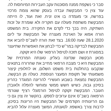
סבר כי נשקפת ממנה מסוכנות עקב העבירות המיוחסות לה.
עוד צוין כי המבקשת עבדה בעסק שהוא צומת מרכזי
בפרשה, וכי מעמדה בו אינו זניח. זאת ועוד, לו הייתה
המבקשת משתפת פעולה עם חוקריה ולא שומרת על זכות
השתיקה, היה בכך כדי לקדם את החקירה. בית המשפט
הורה אפוא על הארכת מעצרה של המבקשת עד ליום
28.1.2020 שעה 16:00. בצד זאת הורה לשב"ס להביא את
המבקשת לבדיקה במר"ש כדי לבחון את האפשרות שתיעצר
במסגרת זו ושם תזכה לטיפול הרפואי שלו היא זקוקה.
מכאן הבקשה שנדונה בעליון. טענתה המרכזית של
המבקשת היא כי מצבה הרפואי מחייב את שחרורה בתנאים
שנקבעו בהחלטת בית משפט השלום, או לחלופין קיצור
משמעותי של תקופת המעצר הנוספת. כעולה מן הבקשה,
המבקשת נמצאת בשבוע העשירי להריונה המוגדר כהריון
בסיכון גבוה, כשיש חשש ממשי ומוחשי להפלה ולאובדן
העובר. המבקשת זקוקה לטיפול הורמונלי רציף שגורמי
הרפואה בשב"ס אינם ערוכים לספקו. בהקשר זה צוין גם כי
גם הריונותיה הקודמים של המבקשת היו הריונות בסיכון,
לרבות צורך באשפוז. לטענתה, המשך מעצרה עלול להביא