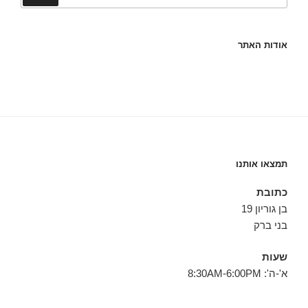
אודות האתר
תמצאו אותנו
כתובת
בן גוריון 19
בני ברק
שעות
א'-ה': 8:30AM-6:00PM