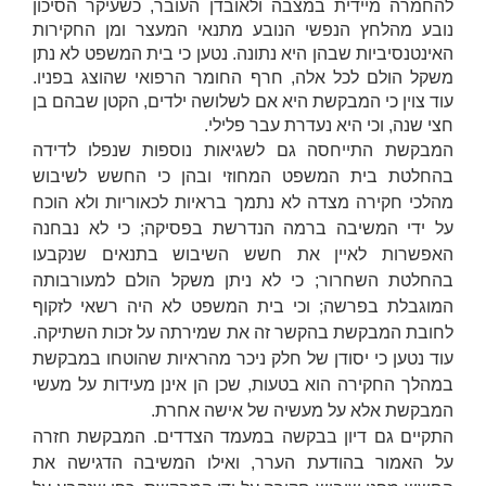
להחמרה מיידית במצבה ולאובדן העובר, כשעיקר הסיכון
נובע מהלחץ הנפשי הנובע מתנאי המעצר ומן החקירות
האינטנסיביות שבהן היא נתונה. נטען כי בית המשפט לא נתן
משקל הולם לכל אלה, חרף החומר הרפואי שהוצג בפניו.
עוד צוין כי המבקשת היא אם לשלושה ילדים, הקטן שבהם בן
חצי שנה, וכי היא נעדרת עבר פלילי.
המבקשת התייחסה גם לשגיאות נוספות שנפלו לדידה
בהחלטת בית המשפט המחוזי ובהן כי החשש לשיבוש
מהלכי חקירה מצדה לא נתמך בראיות לכאוריות ולא הוכח
על ידי המשיבה ברמה הנדרשת בפסיקה; כי לא נבחנה
האפשרות לאיין את חשש השיבוש בתנאים שנקבעו
בהחלטת השחרור; כי לא ניתן משקל הולם למעורבותה
המוגבלת בפרשה; וכי בית המשפט לא היה רשאי לזקוף
לחובת המבקשת בהקשר זה את שמירתה על זכות השתיקה.
עוד נטען כי יסודן של חלק ניכר מהראיות שהוטחו במבקשת
במהלך החקירה הוא בטעות, שכן הן אינן מעידות על מעשי
המבקשת אלא על מעשיה של אישה אחרת.
התקיים גם דיון בבקשה במעמד הצדדים. המבקשת חזרה
על האמור בהודעת הערר, ואילו המשיבה הדגישה את