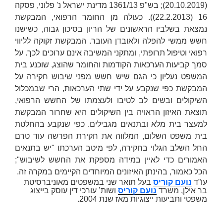
(20.10.2019); בש"פ 1361/13
מדינת ישראל נ' פלוני
, פסקה
16 (22.2.2013)). כעולה מן החומר הרפואי, המבקשת
נמצאת בשלביו הראשונים של הריון בסיכון גבוה, כשישנו
חשש ממשי להפלה ולאובדן העובר. המבקשת זקוקה לליווי
רפואי וטיפול תרופתי, ומתקני המשיבה אינם ערוכים לכך. על
סמך קביעות הערכאות הקודמות והחומר שהוצג, שוכנע בית
המשפט נעליון כי הגם שיש חשש מפני שיבוש חקירה על
המבקשת כפי שנקבע על ידי שתי הערכאות, הרי שבמכלול
השיקולים ובשים לב לטיבו ולעצמתו של החשש הרפואי,
תוצאת האיזון הראויה בין השיקולים היא שחרור המבקשת
למעצר בית מלא ובתנאים מגבילים. כפי שנקבע בהחלטת
בית משפט השלום, המלווה את חקירת הפרשה עוד טרם
החל השלב הגלוי בחקירה, לפי מיטב הערכתו "יש בתנאים
האמורים כדי לאיין במידה מספקת את החשש לשיבוש";
הכל כאמור, בהינתן האי
זונים המיוחדים הקיימים במקרה זה.
עו”ד
נועם קוריס
בעל תואר שני במשפטים מאוניברסיטת
בר אילן, משרד
נועם קוריס
ושות’ עורכי דין עוסק בייצוג
משפטי ותביעות ייצוגיות מאז שנת 2004.