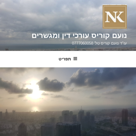
ילוג
תוכן
נועם קוריס עורכי דין ומגשרים
עו"ד נועם קוריס טל' 0777060058
תפריט