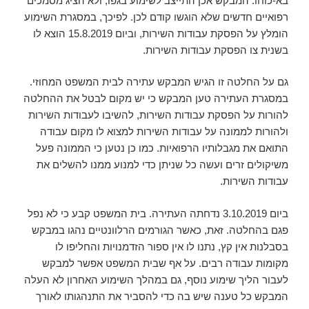
בא-כוחו. המבקש אכן התייצב לשימוע בגפו, ולא הציג מסמכים
רפואיים חדשים שלא הוגשו קודם לכן. לפיכך, במסגרת השימוע
הומלץ על הפסקת עבודות השירות, וביום 15.8.2019 הוצא לו
בשנית צו הפסקת עבודות השירות.
גם על החלטה זו הגיש המבקש עתירה לבית המשפט המחוזי.
במסגרת העתירה טען המבקש כי יש מקום לבטל את ההחלטה
להורות על הפסקת עבודות השירות, להשיבו לעבודות השירות
ולהורות לממונה על עבודות השירות למצוא לו מקום עבודה
התואם את מגבלותיו הרפואיות. כמו כן נטען כי הממונה פעל
משיקולים זרים ועשה כל שניתן כדי למנוע ממנו להשלים את
עבודות השירות.
ביום 3.10.2019 נדחתה העתירה. בית המשפט קבע כי לא נפל
פגם בהחלטה. זאת, כאשר הגורמים הרלוונטיים נהגו במבקש
בסבלנות אין קץ, נתנו לו אין ספור הזדמנויות והחליפו לו
מקומות עבודה רבים. על אף שבית המשפט אפשר למבקש
לעבור הליך שימוע נוסף, גם במהלך השימוע האחרון לא העלה
המבקש כל טענה שיש בה כדי להסביר את התנהגותו לאורך