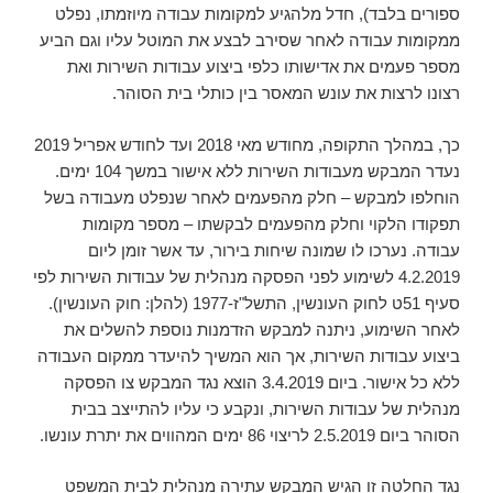
ספורים בלבד), חדל מלהגיע למקומות עבודה מיוזמתו, נפלט
ממקומות עבודה לאחר שסירב לבצע את המוטל עליו וגם הביע
מספר פעמים את אדישותו כלפי ביצוע עבודות השירות ואת
רצונו לרצות את עונש המאסר בין כותלי בית הסוהר.
כך, במהלך התקופה, מחודש מאי 2018 ועד לחודש אפריל 2019
נעדר המבקש מעבודות השירות ללא אישור במשך 104 ימים.
הוחלפו למבקש – חלק מהפעמים לאחר שנפלט מעבודה בשל
תפקודו הלקוי וחלק מהפעמים לבקשתו – מספר מקומות
עבודה. נערכו לו שמונה שיחות בירור, עד אשר זומן ליום
4.2.2019 לשימוע לפני הפסקה מנהלית של עבודות השירות לפי
סעיף 51ט לחוק העונשין, התשל"ז-1977 (להלן: חוק העונשין).
לאחר השימוע, ניתנה למבקש הזדמנות נוספת להשלים את
ביצוע עבודות השירות, אך הוא המשיך להיעדר ממקום העבודה
ללא כל אישור. ביום 3.4.2019 הוצא נגד המבקש צו הפסקה
מנהלית של עבודות השירות, ונקבע כי עליו להתייצב בבית
הסוהר ביום 2.5.2019 לריצוי 86 ימים המהווים את יתרת עונשו.
נגד החלטה זו הגיש המבקש עתירה מנהלית לבית המשפט