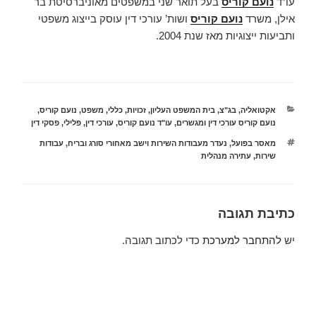
עו”ד
נועם קוריס
בעל תואר שני במשפטים מאוניברסיטת בר
אילן, משרד
נועם קוריס
ושות’ עורכי דין עוסק בייצוג משפטי
ותביעות ייצוגיות מאז שנת 2004.
קטגוריות
אקטואליה
,
בג"צ
,
בית המשפט העליון
,
זכויות
,
כללי
,
משפט
,
נועם קוריס
,
נועם קוריס עורכי דין ומגשרים
,
עו"ד נועם קוריס
,
עורכי דין
,
פלילי
,
פסקי דין
תגיות
מאסר בפועל
,
נעדר מעבודות השירות וישב מאחורי סורג ובריח
,
עבודות
שירות
,
עתירה מנהלית
כתיבת תגובה
יש
להתחבר למערכת
כדי לכתוב תגובה.
ניווט