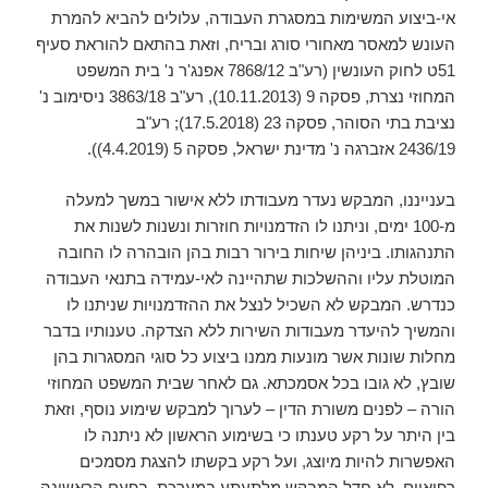
אי-ביצוע המשימות במסגרת העבודה, עלולים להביא להמרת
העונש למאסר מאחורי סורג ובריח, וזאת בהתאם להוראת סעיף
51ט לחוק העונשין (רע"ב 7868/12 אפנג'ר נ' בית המשפט
המחוזי נצרת, פסקה 9 (10.11.2013), רע"ב 3863/18 ניסימוב נ'
נציבת בתי הסוהר, פסקה 23 (17.5.2018); רע"ב
2436/19 אזברגה נ' מדינת ישראל, פסקה 5 (4.4.2019)).
בענייננו, המבקש נעדר מעבודתו ללא אישור במשך למעלה
מ-100 ימים, וניתנו לו הזדמנויות חוזרות ונשנות לשנות את
התנהגותו. ביניהן שיחות בירור רבות בהן הובהרה לו החובה
המוטלת עליו וההשלכות שתהיינה לאי-עמידה בתנאי העבודה
כנדרש. המבקש לא השכיל לנצל את ההזדמנויות שניתנו לו
והמשיך להיעדר מעבודות השירות ללא הצדקה. טענותיו בדבר
מחלות שונות אשר מונעות ממנו ביצוע כל סוגי המסגרות בהן
שובץ, לא גובו בכל אסמכתא. גם לאחר שבית המשפט המחוזי
הורה – לפנים משורת הדין – לערוך למבקש שימוע נוסף, וזאת
בין היתר על רקע טענתו כי בשימוע הראשון לא ניתנה לו
האפשרות להיות מיוצג, ועל רקע בקשתו להצגת מסמכים
רפואיים, לא חדל המבקש מלתעתע במערכת. בפעם הראשונה