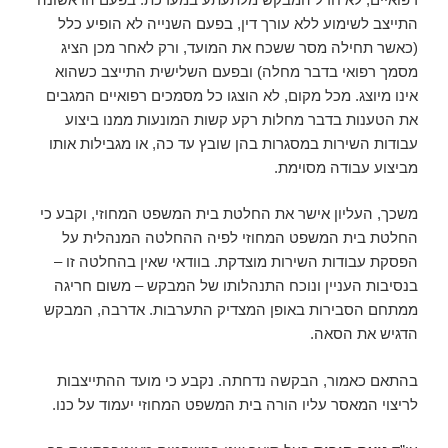
התייצב לשימוע ללא עורך דין, בפעם השנייה לא הופיע כלל
(כאשר תחילה מסר ששכח את המועד, ורק לאחר מכן הציג
מסמך רפואי בדבר מחלה) ובפעם השלישית התייצב כשהוא
אינו מיוצג. מכל מקום, לא הוצגו כל מסמכים רפואיים המגבים
את הטענות בדבר מחלות רקע קשות המונעות ממנו ביצוע
עבודות השירות במסגרות בהן שובץ עד כה, או מגבילות אותו
מביצוע עבודה מסוימת.
משכך, העליון אישר את החלטת בית המשפט המחוזי, וקבע כי
החלטת בית המשפט המחוזי לפיה ההחלטה המנהלית על
הפסקת עבודות השירות מוצדקת. בוודאי שאין בהחלטה זו –
בנסיבות העניין ונוכח התנהלותו של המבקש – משום חריגה
ממתחם הסבירות באופן המצדיק התערבות. אדרבה, המבקש
הדגיש את הסאה.
בהתאם כאמור, הבקשה נדחתה. נקבע כי מועד ההתייצבות
לריצוי המאסר עליו הורה בית המשפט המחוזי יעמוד על כנו.