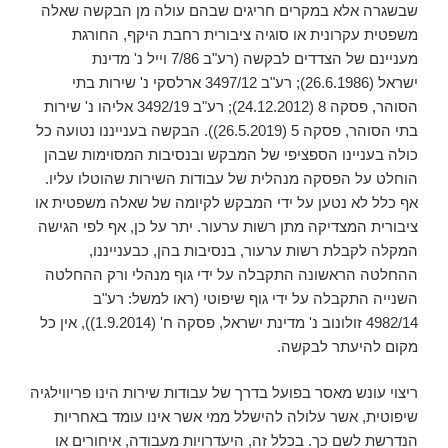
שבשגרה אלא במקרים חריגים שבהם עולה מן הבקשה שאלה
משפטית עקרונית או סוגיה ציבורית רחבת היקף, החורגת
מעניינם של הצדדים לבקשה (רע"ב 7/86 וייל נ' מדינת
ישראל (26.6.1986); רע"ב 3497/12 ארלסקי נ' שירות בתי
הסוהר, פסקה 8 (24.12.2012); רע"ב 3492/19 אליהו נ' שירות
בתי הסוהר, פסקה 5 (26.5.2019)). הבקשה בענייננו נטועה כל
כולה בעניינו הספציפי של המבקש ובנסיבות המסוימות שבהן
הוחלט על הפסקה מנהלית של עבודות השירות שהוטלו עליו.
אף כלל לא נטען על ידי המבקש לקיומה של שאלה משפטית או
ציבורית המצדיקה מתן רשות ערעור. יתר על כן, אף לפי הגישה
המקלה לקבלת רשות ערעור, בנסיבות בהן, כבענייננו,
ההחלטה הראשונה התקבלה על ידי גוף מנהלי ורק ההחלטה
השנייה התקבלה על ידי גוף שיפוטי (ראו למשל: רע"ב
4982/14 זולונוב נ' מדינת ישראל, פסקה ח' (1.9.2014)), אין כל
מקום להיעתר לבקשה.
ריצוי עונש מאסר בפועל בדרך של עבודות שירות הינו פריווילגיה
שיפוטית, אשר עלולה להישלל ממי אשר אינו עומד באחריות
הנדרשת לשם כך. בכלל זה, היעדרויות מעבודה, איחורים או