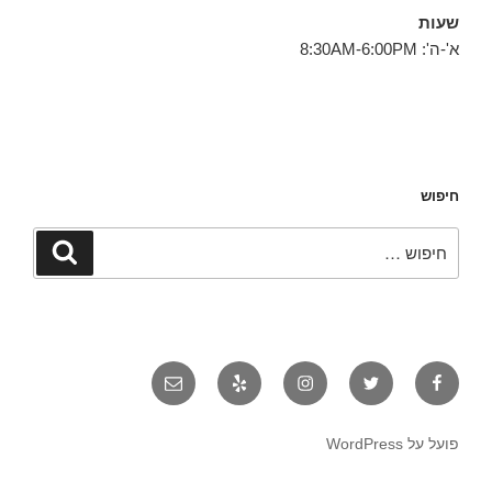
שעות
א'-ה': 8:30AM-6:00PM
חיפוש
חפש:
חיפוש
פייסבוק
טוויטר
אינסטגרם
יאלפ
אימייל
פועל על WordPress