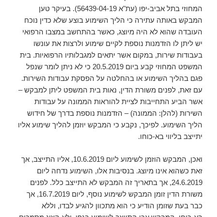
המחוזי בתל אביב-יפו (עת"א 56439-04-19). בעיקר טען
המבקש באותה עתירה כי הליך השימוע בוצע שלא כדין נוכח
העובדה שהוא לא היה מיוצג, כאשר בהתחשב במצבו הרפואי
יש ליתן לו הזדמנות נוספת לקיים שימוע ולרצות את עונשו
בעבודות שירות, במקום אשר יתאים למגבלותיו הרפואיות. בית
המשפט המחוזי קבע ביום 20.5.2019 כי לא ניתן לומר שנפל
פגם בהליך השימוע או בהחלטה על הפסקת עבודות השירות.
עם זאת, לפנים משורת הדין, נאות בית המשפט ליתן למבקש –
אשר הביע התחייבות לציית להוראות הממונה על עבודות
השירות (להלן: הממונה) – הזדמנות נוספת בדרך של חידוש
הליך השימוע. לפיכך, נקבע כי המבקש יוזמן להליך שימוע אליו
יתייצב בליווי בא-כוחו.
ואכן, המבקש הוזמן לשימוע ליום 10.6.2019, אליו התייצב, אך
זאת כשהוא אינו מיוצג. בנסיבות אלו, השימוע נדחה ליום
24.6.2019, אך בתאריך זה המבקש לא התייצב כלל. לפנים
משורת הדין זומן המבקש לשימוע נוסף, ליום 16.7.2019, אך
כבר בעת שזומן הודיע כי הוא מתכוון להגיע לבדו, וללא