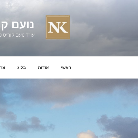
ילוג
תוכן
נועם קו
עו"ד נועם קוריס טל' 060058
ראשי
אודות
בלוג
צרו