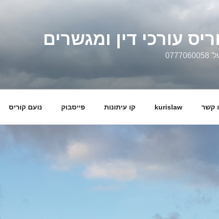
ריס עורכי דין ומגשרים
0777
 קשר
kurislaw
קו עיתונות
פייסבוק
נועם קוריס