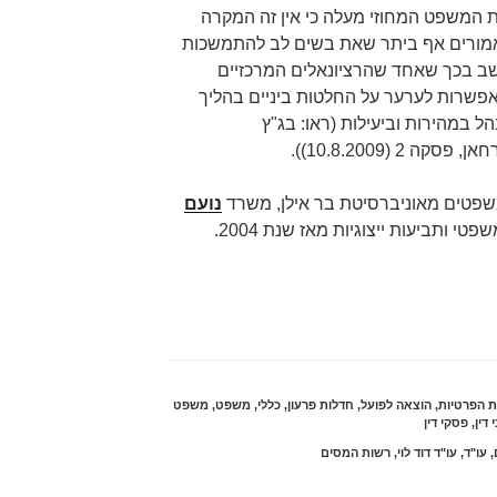
ת המשפט המחוזי מעלה כי אין זה המקרה
אמורים אף ביתר שאת בשים לב להתמשכות
שב בכך שאחד שהרציונאלים המרכזיים
פשרות לערער על החלטות ביניים בהליך
 במהירות וביעילות (ראו: בג"ץ
שפטים מאוניברסיטת בר אילן, משרד
נועם
פטי ותביעות ייצוגיות מאז שנת 2004.
ת הפרטיות
,
הוצאה לפועל
,
חדלות פרעון
,
כללי
,
משפט
,
משפט
 דין
,
פסקי דין
,
עו"ד
,
עו"ד דוד לוי
,
רשות המסים