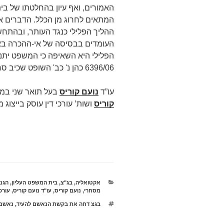
האמורים, ואף עיון בהחלטתו של בי
המתאים לחרוג מן הכלל. הדברים 
ההליך הפלילי כנגד העותר, ובהתח
העומדים בבסיסה של אי-ההכרה בא
הפלילי היא השאיפה כי המשפט יתנהל
6396/06 כהן נ' כב' השופט שכיב סרחאן, פסקה 2 (10.8.2009)).
עו”ד
נועם קוריס
בעל תואר שני במ
קוריס
ושות’ עורכי דין עוסק בייצוג מש
קטגוריות
אקטואליה
,
בג"צ
,
בית המשפט העליון
,
הגנ
מסחרי
,
נועם קוריס
,
עו"ד נועם קוריס
,
עורכי
תגיות
בגצ דחה את בקשת הנאשם להעיד
,
נאשם