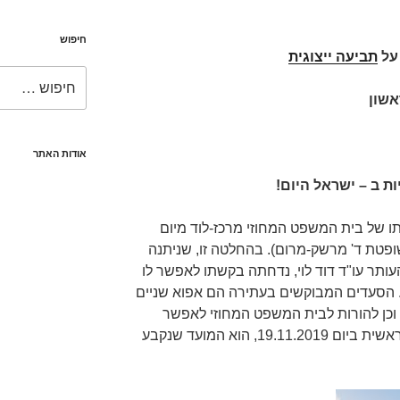
חיפוש
תביעה ייצוגית
חפש:
אשון
אודות האתר
ת ב – ישראל היום!
ו של בית המשפט המחוזי מרכז-לוד מיום
29. (ת"פ 42814-10-14, השופטת ד' מרשק-מרום). בהחלטה זו, שניתנה
ותר עו"ד דוד לוי, נדחתה בקשתו לאפשר לו
 הסעדים המבוקשים בעתירה הם אפוא שניים
וכן להורות לבית המשפט המחוזי לאפשר
לעותר להשלים את עדותו בחקירה ראשית ביום 19.11.2019, הוא המועד שנקבע