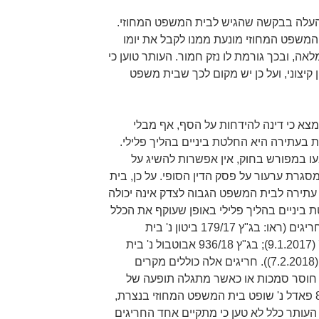
העלה בבקשה שהגיש לבית המשפט המחוזי.
 המשפט המחוזי מונעת ממנו לקבל את יומו
ה, ובכך גורמת לו נזק חמור. העותר טוען כי
יצוני, ועל כן יש מקום לכך שבית משפט
מצא כי דינה להידחות על הסף, אף מבלי
עתירה היא החלטת ביניים בהליך פלילי.
ו במפורש בחוק, אין אפשרות להשיג על
סגרת ערעור על פסק הדין הסופי. על כן, בית
עתירה לבית המשפט הגבוה לצדק אינה יכולה
ביניים בהליך פלילי באופן שעוקף את הכלל
האמור, למעט במקרים חריגים שבחריגים (ראו: בג"ץ 179/17 ביטון נ' בית
המשפט המחוזי בירושלים, פסקה 7 (9.1.2017); בג"ץ 936/18 אבוטבול נ' בית
המשפט המחוזי מרכז לוד, פסקה 7 (7.2.2018)). חריגים אלה כוללים מקרים
חוסר סמכות או כאשר מתגלה תופעה של
שרירות קיצונית (ראו: בג"ץ 8388/07 פאדל נ' שופט בית המשפט המחוזי בנצרת,
). במקרה דנן, העותר כלל לא טען כי מתקיים אחד החריגים