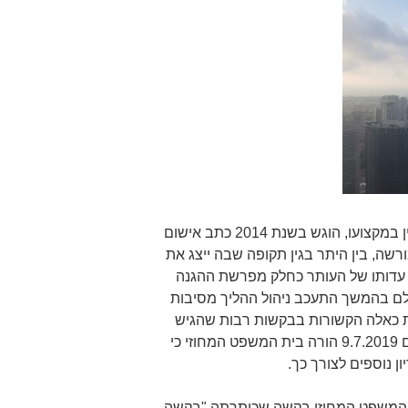
בתמצית יצוין כי נגד העותר, עורך דין במקצועו, הוגש בשנת 2014 כתב אישום
ורשה, בין היתר בגין תקופה שבה ייצג את
 עדותו של העותר כחלק מפרשת ההגנה
כבר במהלך שנת 2017, אולם בהמשך התעכב ניהול ההליך מסיבות
ות כאלה הקשורות בבקשות רבות שהגיש
העותר עצמו. לענייננו יצוין רק כי ביום 9.7.2019 הורה בית המשפט המחוזי כי
 נוספים לצורך כך.
העותר לבית המשפט המחוזי בקשה שכותרתה "בקשה