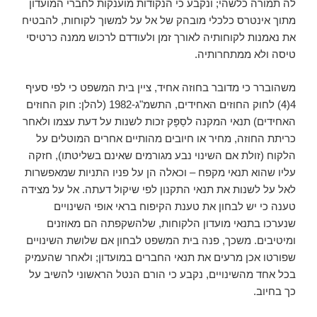
לה תמורה כלשהי; ונקבע כי הנקודות מוענקות לחברי המועדון
מתוך אינטרס כלכלי מובהק של אל על למשוך לקוחות, להבטיח
את נאמנות לקוחותיה לאורך זמן ולעודדם לרכוש ממנה כרטיסי
טיסה ולא ממתחרותיה.
משהוברר כי מדובר בחוזה אחיד, ציין בית המשפט כי לפי סעיף
4(4) לחוק החוזים האחידים, התשמ"ג-1982 (להלן: חוק החוזים
האחידים) תנאי המקנה לסַפָּק זכות לשנות על דעת עצמו ולאחר
כריתת החוזה, מחיר או חיובים מהותיים אחרים המוטלים על
הלקוח (זולת אם השינוי נבע מגורמים שאינם בשליטתו), חזקה
עליו שהוא תנאי מקפח – וכאלה הן על פניו התניות שמאפשרות
לאל על לשנות את תנאי התקנון לפי שיקול דעתה. אל על מצידה
טענה כי יש לבחון את טענת הקיפוח בראי אופי השינויים
שנערכו בתנאי מועדון הלקוחות, שלהשקפתה הם מאוזנים
ומיטיבים. משכך, פנה בית המשפט לבחון אם שלושת השינויים
שפורטו אכן מרעים את תנאי החברים במועדון; ולאחר שהעמיק
בכל אחד מהשינויים, נקבע כי הורם הנטל הראשוני להשיב על
כך בחיוב.