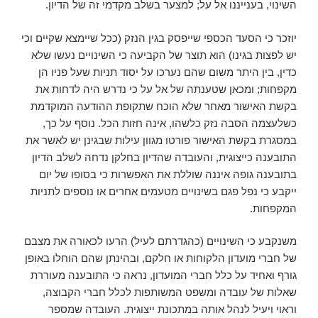
השינוי, בענייננו אל על; למצער בשלב מקדמי זה של הדיון.
יוזכר כי הסעד הכספי שייפסק בגין הנזק (ככל שיימצא שקיים וכי
יש לפצות בגינו) הוא תוצר של הקביעה כי השינויים נעשו שלא
כדין, בין היתר משום שהם נערכו על יסוד תניות שעל פניו הן
מקפחות; ומכאן שטענתה של אל על כי נדרש היה לדחות את
בקשת האישור מאחר שלא הוכח שתקופת ההודעה המוקדמת
כשלעצמה הסבה נזק כלשהו, אינה חזות הכל. נוסף על כך,
במסגרת בקשת האישור פורטו מגוון עילות שבגינן יש לאשר את
התובענה כייצוגית, והעובדה שהדיון בחלקן נדחה לשלב הדיון
בתובענה גופה איננה שוללת את האפשרות כי בסופו של יום
ייקבע כי נפל פגם בשינויים מטעמים אחרים או נוספים לתניות
המקפחות.
משנקבע כי השינויים (כהגדרתם לעיל) הרעו לכאורה את מצבם
של חברי מועדון הלקוחות או חלקם, ובהינתן שהם הוחלו באופן
גורף ואחיד על כלל חברי המועדון, נראה כי התובענה מעוררת
שאלות של עובדה ומשפט המשותפות לכלל חברי הקבוצה,
וראוי ויעיל לנהל אותה במתכונת ייצוגית. העובדה שמספר