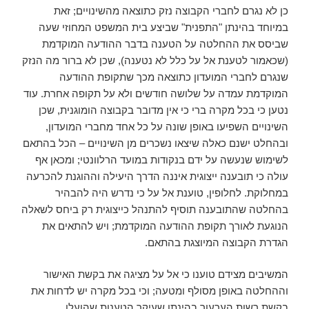
כן לא נגרם לחברי הקבוצה נזק כתוצאה מהשינויים; זאת
במיוחד בהינתן "התפנית" שביצע בית המשפט המחוזי שעה
שביסס את ההחלטה על הטענה בדבר ההודעה המוקדמת
(שכאמור לטענת אל על כלל לא נטענה), שכן לא ברור מה הנזק
שנגרם לחברי המועדון כתוצאה מכך שתקופת ההודעה
המוקדמת עמדה על שלושה חודשים ולא על תקופה אחרת. עוד
נטען כי בכל מקרה ברי כי אין מדובר בקבוצה הומוגנית, שכן
השינויים השפיעו באופן שונה על כל אחד מחברי המועדון,
ובהחלט ישנם כאלה שיצאו נשכרים מן השינויים – הכל בהתאם
לשימוש שנעשה על ידם בנקודות במועד הרלוונטי; ומכאן אף
עולה כי תובענה ייצוגית איננה הדרך היעילה וההוגנת להכרעה
במחלוקת. לחלופין, טוענת אל על כי נדרש היה להבהיר
בהחלטה שהתובענה תוסיף להתנהל כייצוגית רק ביחס לשאלה
הנוגעת לאורך תקופת ההודעה המוקדמת; ויש להתאים את
הגדרת הקבוצה המיוצגת בהתאם.
המשיבים מצידם טוענו כי אל על מציגה את בקשת האישור
וההחלטה באופן מסולף ומטעה; וכי בכל מקרה יש לדחות את
בקשת רשות הערעור בהינתן שעיקר הטענות שהועלו