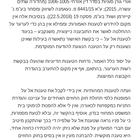
אורי גורן סוגיות בסדר דין אזרחי 1006-1005 (מהדורה שתים
עשרה, 2015); ע"א 8441/15 פ. נעאמנה לשיווק ומסחר בע"מ נ'
קייזרמן ושות' בע"מ, פסקה 19 (22.5.2018)). בנסיבות אלה אין
מקום להידרש לטענות האמורות; וממילא אין בהן כדי לערער על
ההחלטה לאשר את התובענה כייצוגית, משנקבע – בניגוד
לטענת אל על – כי בקשת האישור נתאשרה בעילות שאינן
נשענות רק על הטענה הנוגעת להודעת המוקדמת.
על יסוד כלל האמור, נדחות הטענות הדיוניות שהועלו בבקשת
רשות הערעור. בהתאם, אף אין מקום להתערב בהגדרת
הקבוצה המיוצגת.
ועתה לטענות המהותיות. אין בידי לקבל את טענות אל על
המופנות כלפי תחולת חוק החוזים האחידים על ענייננו והגדרת
התניות כמקפחות לכאורה; ואין לי אלא להפנות לנימוקי בית
המשפט המחוזי בנדון. אוסיף בהקשר זה, ובלא לטעת מסמרות,
כי על פניו נראה שטענת אל על שלפיה די בכך שהתקנון מיטיב
עם חברי המועדון על מנת שלא ניתן יהיה להכתירו כחוזה אחיד,
היא טענה מוקשית. להבחנה מעין זו אין בסיס בחוק החוזים