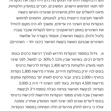
מקרה בתקופת ההודעה המוקדמת ניתן היה לנצל את הנקודות
לפי תנאי המימוש הישנים. המשיבים, חברים במועדון הלקוחות,
מיאנו להשלים עם חלק מהשינויים שנערכו והגישו בקשה
לאישור תובענה כייצוגית בנדון. לטענתם, התנאים למימוש
הנקודות טרם השינוי היו עדיפים, ומשכך לא היה מקום להחיל
את השינויים באופן רטרואקטיבי ביחס לנקודות שכבר נצברו
(לעיל ולהלן: בקשת האישור). אעמוד בקצרה על שלושת
השינויים שבגינם הוגשה בקשת האישור (יכונו יחד – השינויים):
א. גידול במספר הנקודות הדרוש לצורך רכישת כרטיס בונוס
ליעדים רבים, בשיעור שבין 11% ל-50%. כך למשל, לפני שינוי
תנאי מועדון הלקוחות נדרשו 1,400 נקודות לרכישת כרטיס
בונוס לניו יורק במחלקת תיירים, ואחריו נדרשות 1,800 נקודות
בחורף ו-2,000 בקיץ; עבור כרטיס לאותו יעד במחלקת עסקים
נדרשות 4,500 נקודות, בעוד לפני השינוי די היה ב-3,000
נקודות. לבקשת האישור צורפה טבלה (נספח ד'3 לבקשת
האישור) שבה פורט מספר הנקודות הדרושות לרכישת כרטיסי
בונוס ליעדים שונים לפני שינוי תנאי המועדון ואחריו; וממנה
עולה כי ביחס לחלק מהיעדים חלה הפחתה במספר הנקודות