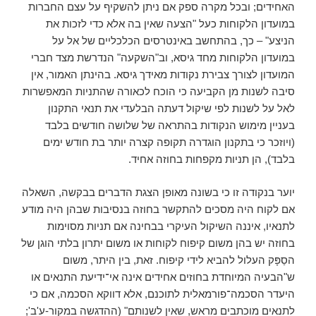
האחידים; ובכל מקרה ספק אם ניתן להשקיף על עצם החברות
במועדון הלקוחות כעל "הצעה שאין בה אלא כדי לזכות את
הניצע" – כך, בהתחשב באינטרסים הכלכליים של אל על
במועדון הלקוחות מחד גיסא, וב"השקעה" הנדרשת מצד חברי
המועדון לצורך צבירת נקודות מאידך גיסא. בהינתן האמור, אין
סיבה לשנות מן הקביעה כי הוכח לכאורה שהתניות המאפשרות
לאל על לשנות לפי שיקול דעתה הבלעדי את תנאי התקנון
בעניין מימוש הנקודות בהתראה של שלושה חודשים בלבד
(ויוזכר כי בתקנון הוגדרה תקופה קצרה יותר בת חודש ימים
בלבד), הן תניות מקפחות בחוזה אחיד.
יוער בנקודה זו כי בשונה מאופן הצגת הדברים בבקשה, השאלה
אם לקוח היה מסכים להתקשר בחוזה בנסיבות שבהן היה מודע
לתנאיו, איננה השיקול העיקרי בבחינה אם תניות מסוימות
בחוזה יש בהן משום קיפוח לקוחות או משום יתרון בלתי הוגן של
הסַפָּק העלול להביא לידי קיפוח. זאת, בין היתר, משום
ש"הבעיה המיוחדת בחוזים אחידים אינה אי־ידיעת התנאים או
היעדר הסכמה־פורמאלית לתוכנם, אלא דווקא הסכמה, אם כי
לתנאים מוכתבים מראש, שאין לשנותם" (ההדגשה במקור-ע'ב';