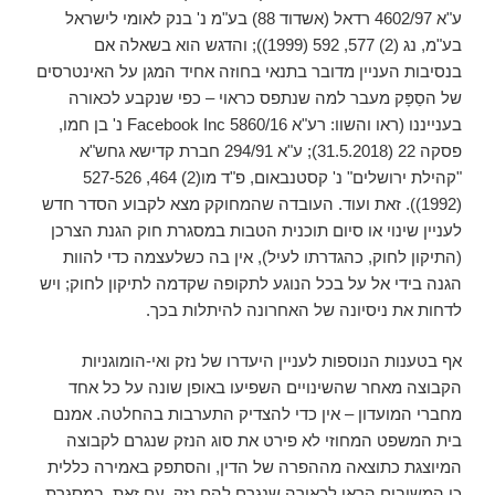
ע"א 4602/97 רדאל (אשדוד 88) בע"מ נ' בנק לאומי לישראל
בע"מ, נג (2) 577, 592 (1999)); והדגש הוא בשאלה אם
בנסיבות העניין מדובר בתנאי בחוזה אחיד המגן על האינטרסים
של הסַפָּק מעבר למה שנתפס כראוי – כפי שנקבע לכאורה
בענייננו (ראו והשוו: רע"א 5860/16 Facebook Inc נ' בן חמו,
פסקה 22 (31.5.2018); ע"א 294/91 חברת קדישא גחש"א
"קהילת ירושלים" נ' קסטנבאום, פ"ד מו(2) 464, 527-526
(1992)). זאת ועוד. העובדה שהמחוקק מצא לקבוע הסדר חדש
לעניין שינוי או סיום תוכנית הטבות במסגרת חוק הגנת הצרכן
(התיקון לחוק, כהגדרתו לעיל), אין בה כשלעצמה כדי להוות
הגנה בידי אל על בכל הנוגע לתקופה שקדמה לתיקון לחוק; ויש
לדחות את ניסיונה של האחרונה להיתלות בכך.
אף בטענות הנוספות לעניין היעדרו של נזק ואי-הומוגניות
הקבוצה מאחר שהשינויים השפיעו באופן שונה על כל אחד
מחברי המועדון – אין כדי להצדיק התערבות בהחלטה. אמנם
בית המשפט המחוזי לא פירט את סוג הנזק שנגרם לקבוצה
המיוצגת כתוצאה מההפרה של הדין, והסתפק באמירה כללית
כי המשיבים הראו לכאורה שנגרם להם נזק. עם זאת, במסגרת