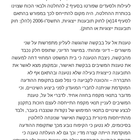
לעילות ולסעדים שפורטו בסעיף 2 להחלטה ולבאי הכוח שצוינו
בכותרת ההחלטה, היה מקום להתייחס לכך במפורש בהתאם
לסעיף 14(א) לחוק תובענות ייצוגיות, התשס"ו-2006 (להלן: חוק
תובענות ייצוגיות או החוק).
טענות אל על בבקשה שהוגשה לעליון מתפרשות על שני
מישורים – דיוני ומהותי. במישור הדיוני, שתופס חלק נכבד
מהבקשה, ניצבת הטענה כי בית המשפט המחוזי דחה למעשה
את טענות המשיבים בבקשת האישור, ובמקומן מצא לאשר את
התובענה כייצוגית בעילה שלא נטענה ובהתאם אף לא
התבררה – והכוונה לקביעה כי נפל פגם בתקופת ההודעה
המוקדמת שניתנה לחברי המועדון לפני ביצוע השינויים, וכי
מדובר בתנאי מקפח בחוזה אחיד. לדברי אל על, טענת
המשיבים לעניין תנאי מקפח התייחסה לעצם הזכות בתקנון
לבצע שינויים בתנאי המימוש של נקודות שנצברו בעבר, ולבד
מהתייחסות מינורית בבקשת האישור שנזנחה לחלוטין
בסיכומים, לא נטען כי הקיפוח נובע מכך שתקופת ההודעה
המוקדמת הייתה קצרה מדי; וכך גם לא הועלתה טענה כי