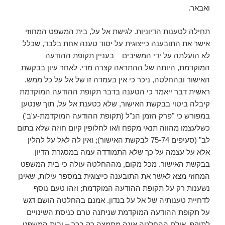
ואבאר.
תחילה לטענות הדיוניות. לגישת אל על, בית המשפט המחוזי
אישר את התובענה כייצוגית על יסוד טענה אחת בלבד, שכלל
לא הועלתה על ידי המשיבים – בעניין תקופת ההודעה
המוקדמת, היותה של ההתראה קצרה מדי. לאחר עיון בבקשת
האישור ובהחלטה, ניכר כי אין בעמדה זו של אל על כל ממש.
ראשית דבר ייאמר כי הטענה בדבר תקופת ההודעה המוקדמת
קיבלה ביטוי בבקשת האישור, שלא כטענת אל על, תוך שנטען
במפורש כי "פרק הזמן הנ"ל (תקופת ההודעה המוקדמת-ע'ב')
כשלעצמו מהווה תנאי מקפח ו/או לחלופין קיום חוזה שלא בתום
לב" (סעיפים 75-74 לבקשת האישור); ואין לה לאל על להלין
אלא על עצמה על כך שלא התמודדה עמה במסגרת הדיון
בבקשת האישור. מכל מקום, מההחלטה עולה כי בית המשפט
המחוזי מצא לאשר את התובענה כייצוגית במספר עילות, שאינן
נשענות רק על תקופת ההודעה המוקדמת; וזהו טעם נוסף
לדחיית טענותיה של אל על בנדון. אמנם בהחלטה הושם דגש
על תקופת ההודעה המוקדמת שניתנה טרם כניסת השינויים
לתוקף, אולם ההחלטה אינה מתמצה רק בכך – ובית המשפט