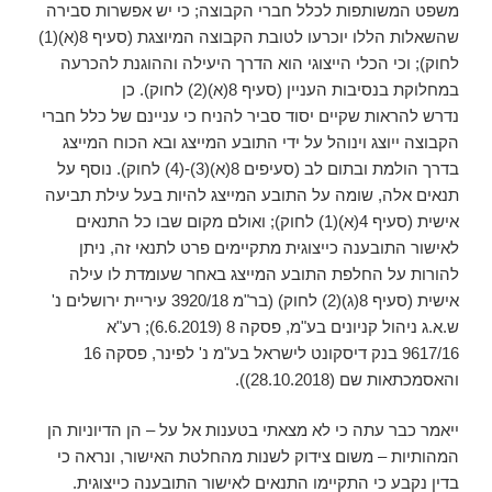
משפט המשותפות לכלל חברי הקבוצה; כי יש אפשרות סבירה
שהשאלות הללו יוכרעו לטובת הקבוצה המיוצגת (סעיף 8(א)(1)
לחוק); וכי הכלי הייצוגי הוא הדרך היעילה וההוגנת להכרעה
במחלוקת בנסיבות העניין (סעיף 8(א)(2) לחוק). כן
נדרש להראות שקיים יסוד סביר להניח כי עניינם של כלל חברי
הקבוצה ייוצג וינוהל על ידי התובע המייצג ובא הכוח המייצג
בדרך הולמת ובתום לב (סעיפים 8(א)(3)-(4) לחוק). נוסף על
תנאים אלה, שומה על התובע המייצג להיות בעל עילת תביעה
אישית (סעיף 4(א)(1) לחוק); ואולם מקום שבו כל התנאים
לאישור התובענה כייצוגית מתקיימים פרט לתנאי זה, ניתן
להורות על החלפת התובע המייצג באחר שעומדת לו עילה
אישית (סעיף 8(ג)(2) לחוק) (בר"מ 3920/18 עיריית ירושלים נ'
ש.א.ג ניהול קניונים בע"מ, פסקה 8 (6.6.2019); רע"א
9617/16 בנק דיסקונט לישראל בע"מ נ' לפינר, פסקה 16
והאסמכתאות שם (28.10.2018)).
ייאמר כבר עתה כי לא מצאתי בטענות אל על – הן הדיוניות הן
המהותיות – משום צידוק לשנות מהחלטת האישור, ונראה כי
בדין נקבע כי התקיימו התנאים לאישור התובענה כייצוגית.