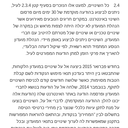
2.4 כל השינויים, למעט אלו הנזכרים בסעיף קטן 2.3.4 לעיל,
ניתנים לביצוע בהודעה מוקדמת של 30 ימים מיום פרסום
השינוי באינטרנט. במקרים חריגים הנובעים מאירועים אשר
הנהלת המועדון לא יכולה היתה לצפות מראש וכן במקרה של
שינויים טכניים או שינויים שכל מטרתם להיטיב עם חברי
המועדון, השינויים ניתנים לביצוע באופן מיידי. הנהלת מועדון
הנוסע המתמיד תהא רשאית, לפי שיקול דעתה הבלעדי,
להאריך את פרקי הזמן למתן הודעות המפורטים לעיל.
בחודש פברואר 2015 ביצעה אל על שינויים במועדון הלקוחות,
שהתבטאו בין היתר בעדכון תנאי מימוש הנקודות לשם קבלת
הטבות מסוימות; כאשר שלושה חודשים קודם לכניסת השינויים
לתוקף, בנובמבר 2014, שלחה אל על הודעות בנושא לחברי
המועדון ופרסמה הודעה באתר האינטרנט שלה (הודעות אלה
יכונו להלן: ההודעה המוקדמת). לדברי אל על, השינויים בוצעו
על מנת לתקן עיוות כלכלי שנוצר בין מחירי כרטיסי הטיסה
בתשלום לבין "המחירון" בנקודות, ובהתאם להוראות המפורשות
בתקנון שמאפשרות לה לערוך שינויים בתנאי המועדון; ובכל