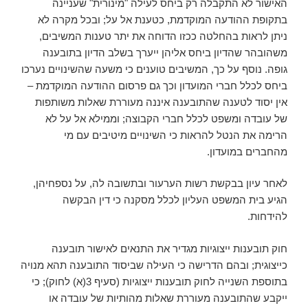
האישור לא התקבלה רק ביחס לעילה "מינורית" שעניינה
בתקופת ההודעה המוקדמת, כטענת אל על; ובכל מקרה לא
ניתן לראות בהחלטה ככזו הדוחה את יתר טענות המשיבים,
משהובהר שהדיון ביחס אליהן ייערך בשלב הדיון בתובענה
גופה. נוסף על כך, המשיבים טוענים כי משעה שהשינויים נערכו
ביחס לכלל חברי המועדון וכך גם פרסום ההודעה המוקדמת –
אין יסוד לטענה שהתובענה איננה מעוררת שאלות משותפות
של עובדה ומשפט לכלל חברי הקבוצה; וממילא אל על לא
הרימה את הנטל להראות כי השינויים מיטיבים עם מי
מהחברים במועדון.
לאחר עיון בבקשת רשות הערעור ובתשובה לה, על נספחיהן,
הגיע בית המשפט העליון לכלל מסקנה כי דין הבקשה
להידחות.
חוק תובענות ייצוגיות מגדיר את התנאים לאישור תובענה
כייצוגית; ובהם הדרישה כי העילה שביסוד התובענה תהא מנויה
בתוספת השנייה לחוק תובענות ייצוגיות (סעיף 3(א) לחוק); כי
ייקבע שהתובענה מעוררת שאלות מהותיות של עובדה או