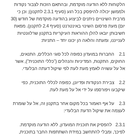
הלקוחות ללא הודעה מוקדמת, ובהתאם הזכות לצבור נקודות
ולממשן יכולה להיפסק בכל רגע (סעיף 2.3.1 לתקנון); וכן כי
מרבית השינויים ניתנים לביצוע בהודעה מוקדמת של חודש (30
יום) מעת פרסום השינוי באינטרנט (סעיף 2.4 לתקנון). מפאת
חשיבותן יובאו להלן ההוראות העיקריות בתקנון שרלוונטיות
לענייננו, ומעתה והלאה הן יכונו יחד – התניות:
2.1 החברות במועדון כפופה לכל סוגי הכללים, התנאים,
החוקים, התקנות, המדיניות והנהלים ("כללי התוכנית"), אשר
אל על עשויה לאמץ מעת לעת לפי שיקול דעתה הבלעדי.
2.2 צבירת הנקודות ופדיונן, כפופה לכללי התוכנית, כפי
שיקבעו ויפורסמו על ידי אל על מעת לעת.
2.3 על אף האמור בכל מקום אחר בתקנון זה, אל על שומרת
לעצמה את שיקול הדעת הבלעדי:
2.3.1 להפסיק את תוכנית המועדון, ללא הודעה מוקדמת.
לפיכך, ומבלי להתחשב במידת השתתפות החבר בתוכנית,