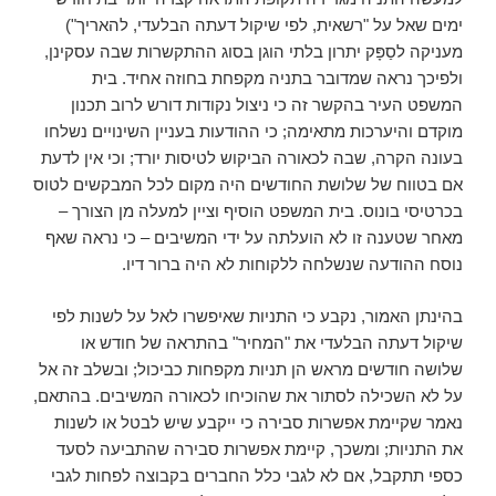
ימים שאל על "רשאית, לפי שיקול דעתה הבלעדי, להאריך")
מעניקה לסַפָּק יתרון בלתי הוגן בסוג ההתקשרות שבה עסקינן,
ולפיכך נראה שמדובר בתניה מקפחת בחוזה אחיד. בית
המשפט העיר בהקשר זה כי ניצול נקודות דורש לרוב תכנון
מוקדם והיערכות מתאימה; כי ההודעות בעניין השינויים נשלחו
בעונה הקרה, שבה לכאורה הביקוש לטיסות יורד; וכי אין לדעת
אם בטווח של שלושת החודשים היה מקום לכל המבקשים לטוס
בכרטיסי בונוס. בית המשפט הוסיף וציין למעלה מן הצורך –
מאחר שטענה זו לא הועלתה על ידי המשיבים – כי נראה שאף
נוסח ההודעה שנשלחה ללקוחות לא היה ברור דיו.
בהינתן האמור, נקבע כי התניות שאיפשרו לאל על לשנות לפי
שיקול דעתה הבלעדי את "המחיר" בהתראה של חודש או
שלושה חודשים מראש הן תניות מקפחות כביכול; ובשלב זה אל
על לא השכילה לסתור את שהוכיחו לכאורה המשיבים. בהתאם,
נאמר שקיימת אפשרות סבירה כי ייקבע שיש לבטל או לשנות
את התניות; ומשכך, קיימת אפשרות סבירה שהתביעה לסעד
כספי תתקבל, אם לא לגבי כלל החברים בקבוצה לפחות לגבי