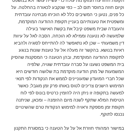
תקופת ההודעה המוקדמת עולה כדי עשיית עושר ולא במשפט
וקיום חוזה בחוסר תום לב – כפי שנקבע לכאורה בהחלטה. על
כל פנים, נטען כי המשיבים כלל לא הוכיחו מבחינה עובדתית
ומשפטית את טענותיהם בעניין תקופת ההודעה המוקדמת,
והעובדה שבית משפט קיבל את בקשת האישור בעילה
שלמעשה לא נטענה וממילא לא הוכחה, הסבה לאל על עיוות
דין משמעותי – שכן לא נתאפשר לה להתייחס לסוגיה ולהביא
ראיות בנושא. בהקשר זה מעלה אל על טענות שונות בנוגע
לתקופת ההודעה המוקדמת, ובהן הטענה כי המסקנות שהסיק
בית המשפט נשענו על סברה עובדתית שגויה, שלפיה
המשמעות של מתן הודעה מוקדמת בת שלושה חודשים היא
שכל חברי המועדון שמעוניינים לממש את הנקודות לפי תנאי
המימוש הישנים צריכים לטוס באותו פרק זמן מוגבל; כאשר
למעשה בתקופה זו ניתן היה להזמין כרטיס בונוס לפי לוח
הטיסות המלא שתקף לשנה מיום ההזמנה – ומכאן, שניתנה
תקופת זמן מספקת וראויה למימוש הנקודות טרם שהשינויים
נכנסו לתוקף.
במישור המהותי חוזרת אל על על הטענה כי במסגרת התקנון