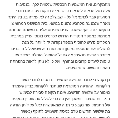
מהמקרים, ואת המשמעות הכספית שנלווית לכך; ובנסיבות
אלה נטל הראיה להראות כי שינוי זה דווקא היטיב עם חברי
המועדון עבר לכתפי אל על – שבשלב זה לא עמדה בו, בין היתר
מאחר שנמנעה מלהציג נתונים בנושא. בית המשפט המחוזי ציין
בהקשר זה כי אף שישנם יעדים שביחס אליהם נעשתה הפחתה
מסוימת במספר הנקודות הדרוש לכרטיס בונוס, עדיין במרבית
המקרים נדרש להוסיף מספר נקודות גדול יותר על מנת
להשלים את התוספת מזומן; והתוצאה היא שבשקלול הדברים
מדובר בהרעת תנאים; מה גם ש"ההוזלה" הוחלה בעיקר על
טיסות ליעדים קרובים ובחורף, ועל כן לא ניתן לראות בהפחתה
האמורה משום שינוי מיטיב.
כן נקבע כי לנוכח הפגיעה שהשינויים הסבו לחברי מועדון
הלקוחות, ההודעה המוקדמת שניתנה ללקוחות בנדון שעמדה
כאמור על שלושה חודשים, איננה תקופה סבירה למימוש
הנקודות שנצברו; ומשכך אין בה כדי לשלול את אופיין המקפח
של התניות. עוד נקבע כי תניה שמאפשרת לאל על ליתן הודעה
בת שלושה חודשים טרם כניסת השינויים לתוקף (כאשר
למעשה התניה מגדירה תקופת התראה קצרה יותר בת חודש