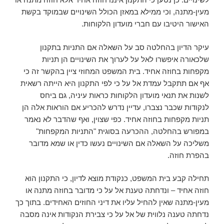
מעין-מתנה, וכי ממילא במאזן הכולל השינויים שבמוקד בקשת
האישור היטיבו עם חברי מועדון הלקוחות.
עיקר הדיון בהחלטה סב על השאלה אם התניות בתקנון
שלכאורה איפשרו לאל על לערוך את השינויים הן תניות
מקפחות בחוזה אחיד. בית המשפט המחוזי ציין בהקשר זה כי
אף אם תתקבל עמדת אל על כי לפי התקנון היא הייתה רשאית
לשנות את תנאי מועדון הלקוחות כראות עיניה, גם ביחס
לנקודות שכבר נצברו, עדיין נדרש להכריע אם הוראות אלה הן
תניות מקפחות בחוזה אחיד. כפי שצוין, ואף שהדבר לא נאמר
במפורש בהחלטה, ההכרעה בסוגית "התניות המקפחות"
משליכה על השאלה אם השינויים נעשו כדין או שמא מדובר
בהפרת חוזה.
תחילה קבע בית המשפט, כנקודת מוצא לדיון, כי התקנון הוא
חוזה אחיד – ונדחתה טענת אל על כי מדובר בחוזה מתנה או
מעין-מתנה שאין להחיל עליו את דיני החוזים האחידים. בתוך כך
נדחתה טענה נלווית של אל על כי צבירת הנקודות אינה מסבה