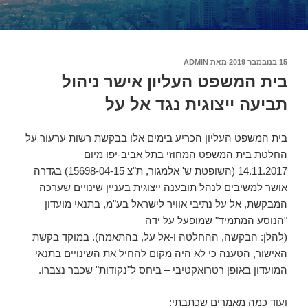
פורסם
15 בנובמבר 2019
מאת
ADMIN
ב
בית המשפט העליון אישר ניהול
תביעה ייצוגית נגד אל על
בית המשפט העליון הכריע בימים אלו בבקשת רשות ערעור על
החלטת בית המשפט המחוזי בתל אביב-יפו מיום
14.11.2017 (השופטת ש' אלמגור, ת"צ 15698-04-15) בגדרה
אושר למשיבים לנהל תובענה ייצוגית בעניין שינויים שערכה
המבקשת, אל על נתיבי אוויר לישראל בע"מ, בתנאי מועדון
"הנוסע המתמיד" שמופעל על ידה
(להלן: הבקשה, ההחלטה ו-אל על, בהתאמה). במוקד בקשת
האישור, הטענה כי לא היה מקום להחיל את השינויים בתנאי
המועדון באופן רטרואקטיבי – ביחס ל"נקודות" שכבר נצברו.
ועוד כמה מאמרים שכתבתי: