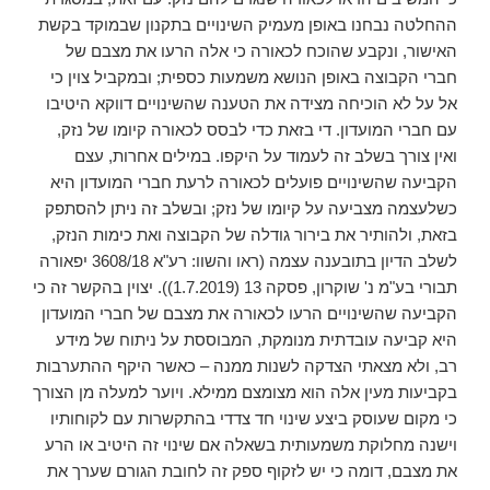
ההחלטה נבחנו באופן מעמיק השינויים בתקנון שבמוקד בקשת
האישור, ונקבע שהוכח לכאורה כי אלה הרעו את מצבם של
חברי הקבוצה באופן הנושא משמעות כספית; ובמקביל צוין כי
אל על לא הוכיחה מצידה את הטענה שהשינויים דווקא היטיבו
עם חברי המועדון. די בזאת כדי לבסס לכאורה קיומו של נזק,
ואין צורך בשלב זה לעמוד על היקפו. במילים אחרות, עצם
הקביעה שהשינויים פועלים לכאורה לרעת חברי המועדון היא
כשלעצמה מצביעה על קיומו של נזק; ובשלב זה ניתן להסתפק
בזאת, ולהותיר את בירור גודלה של הקבוצה ואת כימות הנזק,
לשלב הדיון בתובענה עצמה (ראו והשוו: רע"א 3608/18 יפאורה
תבורי בע"מ נ' שוקרון, פסקה 13 (1.7.2019)). יצוין בהקשר זה כי
הקביעה שהשינויים הרעו לכאורה את מצבם של חברי המועדון
היא קביעה עובדתית מנומקת, המבוססת על ניתוח של מידע
רב, ולא מצאתי הצדקה לשנות ממנה – כאשר היקף ההתערבות
בקביעות מעין אלה הוא מצומצם ממילא. ויוער למעלה מן הצורך
כי מקום שעוסק ביצע שינוי חד צדדי בהתקשרות עם לקוחותיו
וישנה מחלוקת משמעותית בשאלה אם שינוי זה היטיב או הרע
את מצבם, דומה כי יש לזקוף ספק זה לחובת הגורם שערך את