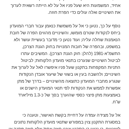
אחיד, המשמעות היא שעל פניו אל על לא הייתה רשאית לערוך
את השינויים ואלה עולים כדי הפרת חוזה.
נוסף על כך, נטען כי אל על משמשת כנאמן עבור חברי המועדון
ביחס לנקודות שטרם מומשו, והשינויים מהווים הפרה של חובת
הנאמנות שחלה עליה; ועוד נטען כי מדובר בעשיית עושר ולא
במשפט, ובהפרה של חובות המנויות בחוק הגנת הצרכן,
התשמ"א-1981 (להלן: חוק הגנת הצרכן). המשיבים עתרו
לביטול השינויים שנערכו בתנאי מועדון הלקוחות; לביטול
התניות המקפחות בתקנון שעל פניו איפשרו לאל על לערוך את
השינויים; ולהשבה בעין או בשווי של שיעור אובדן הנקודות
שנגרע מחברי המועדון כתוצאה מהשינויים – בדרך של מתן
אפשרות לממש את הנקודות לפי תנאי המועדון הישנים או
באמצעות מתן פיצוי כספי שהוערך בסך של כ-1.3 מיליארד
ש"ח.
אל על מצידה עמדה על דחיית בקשת האישור, וטענה כי
במסגרת התקנון צוין במפורש שתנאי מועדון הלקוחות נתונים
לשינויים. כן נטען כי התקנון איננו חוזה אחיד אלא חוזה מתנה או