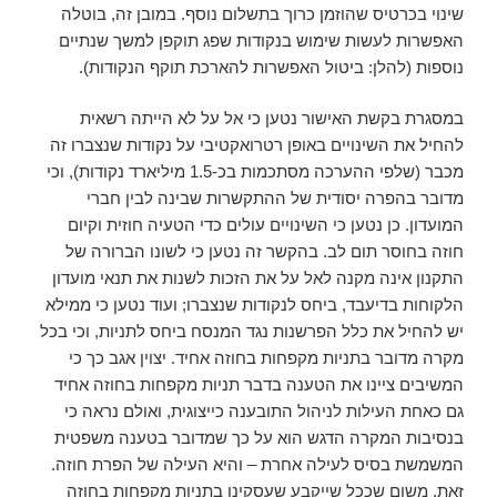
שינוי בכרטיס שהוזמן כרוך בתשלום נוסף. במובן זה, בוטלה
האפשרות לעשות שימוש בנקודות שפג תוקפן למשך שנתיים
נוספות (להלן: ביטול האפשרות להארכת תוקף הנקודות).
במסגרת בקשת האישור נטען כי אל על לא הייתה רשאית
להחיל את השינויים באופן רטרואקטיבי על נקודות שנצברו זה
מכבר (שלפי ההערכה מסתכמות בכ-1.5 מיליארד נקודות), וכי
מדובר בהפרה יסודית של ההתקשרות שבינה לבין חברי
המועדון. כן נטען כי השינויים עולים כדי הטעיה חוזית וקיום
חוזה בחוסר תום לב. בהקשר זה נטען כי לשונו הברורה של
התקנון אינה מקנה לאל על את הזכות לשנות את תנאי מועדון
הלקוחות בדיעבד, ביחס לנקודות שנצברו; ועוד נטען כי ממילא
יש להחיל את כלל הפרשנות נגד המנסח ביחס לתניות, וכי בכל
מקרה מדובר בתניות מקפחות בחוזה אחיד. יצוין אגב כך כי
המשיבים ציינו את הטענה בדבר תניות מקפחות בחוזה אחיד
גם כאחת העילות לניהול התובענה כייצוגית, ואולם נראה כי
בנסיבות המקרה הדגש הוא על כך שמדובר בטענה משפטית
המשמשת בסיס לעילה אחרת – והיא העילה של הפרת חוזה.
זאת, משום שככל שייקבע שעסקינן בתניות מקפחות בחוזה