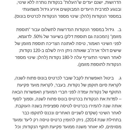
הדרושות, ישנם יעדים ש"העלות" בנקודות נותרה ללא שינוי,
ובנוגע למרבית היעדים המבוקשים אירע גידול משמעותי
במספר הנקודות (להלן: שינוי מספר הנקודות לכרטיס בונוס).
ב. גידול במספר הנקודות הנדרשות לתשלום עבור "תוספת
מזומן" (המכונה גם תוספת דלק) בשיעור של 50%. לדוגמא,
לפני השינוי האמור, טיסה לאתונה הצריכה תוספת מזומן של
שישים דולר ארה"ב שאותה ניתן היה לשלם ב-120 נקודות;
לאחר השינוי התעריף עלה ל-180 נקודות (להלן: שינוי מספר
הנקודות לתוספת מזומן).
ג. ביטול האפשרות לקבל שובר לכרטיס בונוס פתוח לשנה,
לקראת סיום תוקפן של נקודות. בעבר, לקראת מועד פקיעת
התוקף של נקודות עמדה לפני חברי המועדון האפשרות הבאה
– לפדות את הנקודות בכרטיס בונוס פתוח לשנה, וסמוך לסוף
אותה שנה להמירו בכרטיס לטיסה ספציפית בשנה העוקבת.
לאחר השינוי (שקדם לשניים האחרים ונכנס לתוקפו כבר
בתחילת שנת 2014), ניתן להזמין כרטיס טיסה רק ליעד ומועד
מסוימים, לא יאוחר משנה ממועד פקיעת תוקף הנקודות; וכל