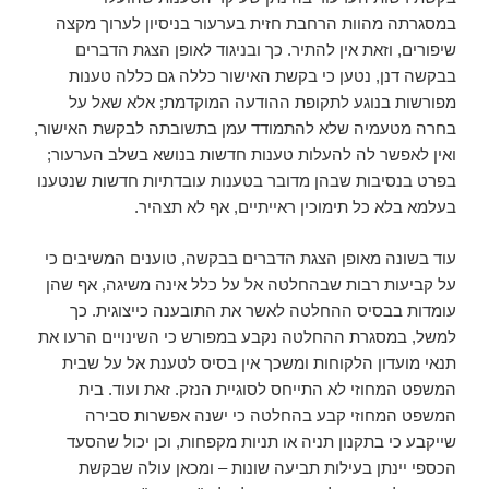
במסגרתה מהוות הרחבת חזית בערעור בניסיון לערוך מקצה
שיפורים, וזאת אין להתיר. כך ובניגוד לאופן הצגת הדברים
בבקשה דנן, נטען כי בקשת האישור כללה גם כללה טענות
מפורשות בנוגע לתקופת ההודעה המוקדמת; אלא שאל על
בחרה מטעמיה שלא להתמודד עמן בתשובתה לבקשת האישור,
ואין לאפשר לה להעלות טענות חדשות בנושא בשלב הערעור;
בפרט בנסיבות שבהן מדובר בטענות עובדתיות חדשות שנטענו
בעלמא בלא כל תימוכין ראייתיים, אף לא תצהיר.
עוד בשונה מאופן הצגת הדברים בבקשה, טוענים המשיבים כי
על קביעות רבות שבהחלטה אל על כלל אינה משיגה, אף שהן
עומדות בבסיס ההחלטה לאשר את התובענה כייצוגית. כך
למשל, במסגרת ההחלטה נקבע במפורש כי השינויים הרעו את
תנאי מועדון הלקוחות ומשכך אין בסיס לטענת אל על שבית
המשפט המחוזי לא התייחס לסוגיית הנזק. זאת ועוד. בית
המשפט המחוזי קבע בהחלטה כי ישנה אפשרות סבירה
שייקבע כי בתקנון תניה או תניות מקפחות, וכן יכול שהסעד
הכספי יינתן בעילות תביעה שונות – ומכאן עולה שבקשת