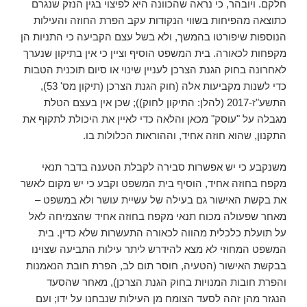
חלקם. ויובהר, כי נראה שהכוונה היא לפיצוי בגין הנזק שנגרם
כתוצאה מהפיחות בשווי הנקודות עקב הפרת החוזה והעילות
הנוספות שיפורטו בהמשך, ולא בשל עצם הקביעה כי התניות הן
מקפחות לכאורה. בית המשפט הוסיף וציין כי אין בתיקון שנערך
לאחרונה בחוק הגנת הצרכן לעניין שינוי או סיום תוכנית הטבות
כדי לשנות מקביעות אלה (חוק הגנת הצרכן (תיקון מס' 53),
התשע"ז-2017 (להלן: התיקון לחוק)); שכן אין בעצם הטלת
מגבלה על "עוסק" מכאן והלאה כדי לאיין את היכולת לתקוף את
התקנון, שהוא חוזה אחיד, וההוראות הכלולות בו.
משנקבע כי יש אפשרות סבירה לקבלת הטענה בדבר תנאי
מקפח בחוזה אחיד, הוסיף בית המשפט וקבע כי יש מקום לאשר
את בקשת האישור גם בעילה של עשיית עושר ולא במשפט –
מאחר שפעולה מכוח תנאי מקפח בחוזה אחיד שהצמיחה לאל
על תועלת כלכלית מהווה לכאורה התעשרות שלא כדין. בית
המשפט המחוזי לא מצא להידרש ליתר עילות התביעה שצוינו
בבקשת האישור (הטעיה, חוסר תום לב, הפרת חובת הנאמנות
והפרת חובות המנויות בחוק הגנת הצרכן), מאחר שהסעד
הנגזר מהן זהה לסעד הצומח מן העילות שנבחנו על ידו; ועם