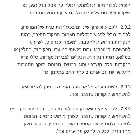
הזכות לצבור נקודות ולממשן יכולה להיפסק בכל רגע, כפי
שיקבע ויפורסם על ידי הנהלת מועדון הנוסע המתמיד.
2.3.2 לקבוע ולערוך שינויים בכללי התוכנית של המועדון,
לרבות, מבלי לפגוע בכלליות האמור: הניקוד הנצבר, כמות
הנקודות הדרושות להטבה, למעמד, לכרטיס, לשדרוג,
להרשמה, לשובר או זכות כלשהי במועדון הלקוחות, בחלקן או
במלואן, רמת הנקודות, הכללים לצבירת נקודות, כללי פדיון
הנקודות, כללי השדרוג וסוגי כרטיסי הבונוס, תוקף ההטבות,
התקשרויות עם שותפים כהגדרתם בתקנון וכד'.
2.3.3 לשנות ולהגביל את פרק הזמן שבו ניתן לשמור ו/או
להשתמש בנקודות שנצברו וכד'.
2.3.4 לקבוע ימים ו/או תקופות ו/או טיסות, שבהם לא ניתן יהיה
להשתמש בנקודות שנצברו לצורך מימוש כרטיסי הבונוס
לטיסות ולהגביל את מספר המושבים הזמין, לכל או חלק
מהחברים, לכל או לחלק מהיעדים וכד'.