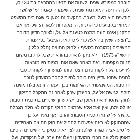
הובהר במפורש שניתן לשנות את תנאיו בהתראה בת 30 יום,
ולכן ההודעה המוקדמת שניתנה שעמדה כאמור על שלושה
חודשים היא מעל ומעבר. בהקשר זה נטען כי שגה בית המשפט
המחוזי בקביעתו כי התניות הן מקפחות לכאורה; שכן אף אם
התקנון איננו חוזה מתנה כטענת אל על, ולצורך הדיון מדובר
ב"הצעה שאין בה אלא כדי לזכות את הניצע" כפי עמדת
המשיבים (כמובנה בסעיף 7 לחוק החוזים (חלק כללי),
התשל"ג-1973) – לא ניתן לראות בהוראות שכלולות בו משום
תניות מקפחות. זאת מאחר שאם אותן תניות היו מובאות
לידיעתו של הלקוח טרם הצטרפותו למועדון הלקוחות, סביר
להניח שהוא עדיין היה בוחר להיות לחבר במועדון לנוכח
ההטבות המשמעותיות הגלומות בכך. עמדה זו מקבלת משנה
תוקף, לגישת אל על, בהינתן שרק לאחרונה התקבל התיקון
לחוק שהסדיר את האופן שבו יש לערוך שינויים בתוכנית הטבות
או לסיימה, ואין זאת אלא שבמצב החוקי הקודם לא חלה מגבלה
כלשהי על שינוי תוכנית הטבות; והדבר אף מעיד על כך
שהמחוקק לא ראה אפשרות להחיל את חוק החוזים האחידים
על סיטואציה כגון זו שלפנינו. לצד זאת, נטען כי השינויים היטיבו
באופן כולל עם חברי המועדון והעלו את ערכן של הנקודות, ועל