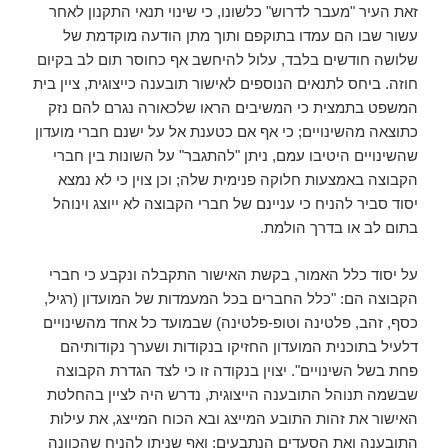
זאת העיר "מעבר לדרוש" כלשונו, כי שינוי תנאי התקנון לאחר
עשור שבו הם עמדו בתוקפם ותוך מתן הודעה מוקדמת של
שלושה חודשים בלבד, עלול להיחשב אף כחוסר תום לב בקיום
חוזה. ביחס לתנאים הנוספים לאישור תובענה כייצוגית, ציין בית
המשפט בתמצית כי המשיבים הראו שלכאורה נגרם להם נזק
כתוצאה מהשינויים; כי אף אם כטענת אל על ישנם חברי מועדון
שהשינויים היטיבו עמם, ניתן "להתגבר" על השונות בין חברי
הקבוצה באמצעות חלוקה פנימית שלה; וכן צוין כי לא נמצא
יסוד סביר להניח כי עניינם של חברי הקבוצה לא ייוצג וינוהל
בתום לב או בדרך הולמת.
על יסוד כלל האמור, בקשת האישור התקבלה ונקבע כי חברי
הקבוצה הם: "כלל החברים בכל המעמדות של המועדון (רגיל,
כסף, זהב, פלטינה וטופ-פלטינה) שבמועד כל אחד מהשינויים
דלעיל בתוכנית המועדון החזיקו בנקודות ושערך נקודותיהם
פחת בשל השינויים". יצוין בנקודה זו כי לצד הגדרת הקבוצה
שבשמה תנוהל התובענה הייצוגית, נדרש היה לציין בהחלטת
האישור את זהות התובע המייצג ובא הכוח המייצג, את עילות
התובענה ואת הסעדים הנתבעים; ואף שניתן להניח שהכוונה