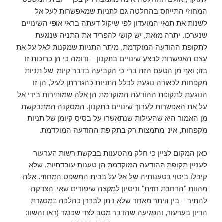
המחוזי התייחס בהחלטה גם לתניות שמאפשרות לעל אל
לשנות את תנאי המועדון לפי שיקול דעתה בראי אופי השינויים
שנערכו. יתרה מזאת, יש קושי להפריד את התניה שנוגעת
לתקופת ההודעה המוקדמת, מיתר התניות שמקנות לאל על את
עצם האפשרות לבצע שינויים בתקנון – ודומה כי הן כרוכות זו
בזו; ואף מן הטעם הזה ברי כי הקביעה בדבר קיומן של תניות
מקפחות לכאורה נוגעת לכלל התניות כהגדרתן לעיל, הן זו
הנוגעת לתקופת ההודעה המוקדמת הן אלה שמותירות בידי אל
על את האפשרות לערוך שינויים בתקנון. המסקנה המתבקשת
מן האמור היא שהעילות שנתאשרו על בסיס קיומן של תניות
מקפחות, אינן מתמצות רק בתקופת ההודעה המוקדמת.
כאן המקום לציין כי חלק מהטענות בבקשת רשות הערעור
לעניין תקופת ההודעה המוקדמת הן טענות עובדתיות, שלא
קיבלו ביטוי בטענותיה של אל על בבית המשפט המחוזי. אלה
מהוות "הרחבת חזית" וניסיון למקצה שיפורים שאין הצדקה
להתיר – בין היתר מאחר שלא ניתן לבררן כהלכה במסגרת
הדיון בערעור, והפגיעה שהדבר מסב לצד שכנגד (ראו והשוו: