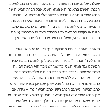
שאלה: שלום, עברתי תאונת דרכים כאשר נהגתי ברכב. למיטב
הבנתי האשם בתאונה הוא הנהג השני, אבל חברת הביטוח של
הנהג השני פנתה אל חברת הביטוח שלי ונתבעתי ע"י חברת
רכב בעקבות התאונה ולאחר שחברת הביטוח שלי דחתה את
התביעה ברצוני להגיש הודעת צד ג'. האם יש להגיש גם כתב
הגנה או בקשה להודעת צד ג בלבד? כיצד זה מתבצע? (טופס
מובנה, נוסח קבוע, משלוח בדואר או פקס לבית המשפט?).
תשובה: מאחר וקיימת מחלוקת בינך לבין הנהג השני לגבי
האשם בתאונה הרי שההליך הפנימי שבין חברות הביטוח נדחה
והם לא ה"הסתדרו" ביניהן. כעת ביכולתך להגיש תביעה לבית
המשפט נגד הנהג השני וכל שנדרש ממך הוא הגשת תביעה
לבית המשפט. (בדרך כלל חברת הביטוח שלך תסכים להכין
עבורך את התביעה ללא עלות נוספת). אתה לא צריך להגיש
כתב הגנה או הודעת צד ג' אבל ייתכן שבדיוק כמו שאתה תגיש
כתב תביעה יגיש גם הנהג השני כתב תביעה נגדי – נגדך. אם
אכן הנהג השני יגיש נגדך תביעה, תצטרך להגיש כתב הגנה ויש
להניח שיאחדו את הדיון בתובענה שלך ובתובענה של הצד
השני וזאת בכדי למנוע פסיקות סותרות לגבי האשם בתאונה על