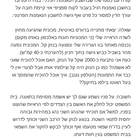
קורה עם כספו שלו שבחשבון הנאמנות הכללי. במידה ומדובר
בחשבן נאמנות רגיל בעבור לקוח ספציפי אזי קיימת חובה על
עורך הדין למסור כל פרט ואף גישה לחשבון הנאמנות הפרטני.
שאלה: יצאתי מחנייה ברוורס באיטיות, מכונית שהגיעה מחוץ
לשדה הראייה שלי (כי המכוניות חונות באלכסון באותו מקום)
נכנסה מאחור בוו הגרירה שלי ונפגעה בנזק קל. המכונית נסעה
מהר בשביל כביש גישה בתוך חניון (להערכתי כ-40 קמ"ש).
כעת אני נתבעת כ-2000 שקל על הנזק. האם אוכל להוכיח שאני
לא אשמה? כמו כן הנזק היה קל וצילמתי אותו אבל לצערי אין לי
כבר את התמונות (הטלפון נגנב). איך אוכל להוכיח שהמוסך או
בעל האוטו בילפו בתיקון??
תשובה: על פניו נשמע שגם לך יש אשמה מסוימת בתאונה. בית
המשפט יכול לחלק את האשם בין הצדדים לפי הראיות שהוצגו
בפניו, למשל אם תוכיחי שהנהג השני נהג במהירות גבוהה
יחסית לתנאי השטח. בנוגע לנזק של הרכב השני זכותך לדרוש
לעיין בדו"ח שמאי מטעמו ואף זכותך לבקש לחקור את השמאי
בבית המשפט בגין חוות דעתו.