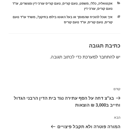
קטגוריות
אקטואליה
,
כללי
,
משפט
,
נועם קוריס
,
נועם קוריס עורכי דין ומגשרים
,
עו"ד
נועם קוריס
,
עורכי דין
תגיות
איך אוכל להוכיח שהמוסך או בעל האוטו בילפו בתיקון?
,
משרד עו"ד נועם
קוריס
,
נועם קוריס
,
עו"ד נועם קוריס
כתיבת תגובה
יש
להתחבר למערכת
כדי לכתוב תגובה.
ניווט
הפוסט
קודם
הקודם
בג"צ דחה על הסף עתירה נגד בית הדין הרבני הגדול
וחייב ב3,000 ₪ הוצאות
הפוסט
הבא
הבא
המורה פוטרה ולא תקבל פיצויים