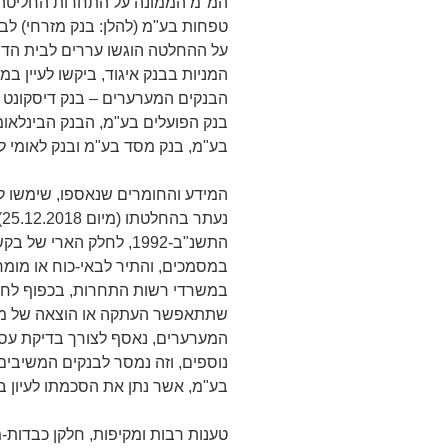
המ"מ הממונה על התחרות החליטה ל
טפחות בע"מ (להלן: בנק מזרחי) לבין
על ההחלטה הוגשו עררים לבית הדין 
המניות בבנק איגוד, ביקשו לעיין
הבנקים המערערים – בנק דיסקונט ל
בנק הפועלים בע"מ, הבנק הבינלאומ
בע"מ, בנק מסד בע"מ ובנק לאומי ל
המידע והחומרים שנאספו, שימשו לצ
התשנ"ב-1992, לחלק הארי
במסמכים, והתיר לבאי-כוח או מומח
במשרדי רשות התחרות, בכפוף לחתי
שתתאפשר העתקה או הוצאה של מי
נוספים, וזה נמסר לבנקים המשיבים
בע"מ, אשר נתן את הסכמתו לעיון 
טענות רבות ומקיפות, חלקן כבדות-