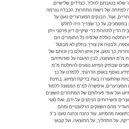
' שלא בטובתם להליך, כצדדים שלישיים,
ה לפתחה של רשות התחרות; הכבדה נגרמה
יים, ועוד. הבנקים המערערים טענו על
ן במסמכים, על כך שצריך היה לחלקוֹ
ת הדין לתחרות כדי שיקיים דיון פרטני ויתן
 החלטה כוללת שלפיה כל החומרים הם
ספה, ולבטח אין צורך בחלק לא מבוטל
ת, כך נטען, אין איזון הולם בין זכותם של
ת מ"מ הממונה, לבין ההגנה על סודותיהם
מכים שבתיק המיזוג נוגעים להחלטת מ"מ
דע נאסף באופן הדרגתי, ללמדנו על כך
יות שהתעוררו בעת בדיקת המיזוג. בחינת
 המערערים, איפשרה למ"מ הממונה ללמוד
יזוג ועל אופי פעילותם של המתחרים השונים
רים והשירותים הניתנים על-ידם, ואת סוגי
גדיר מהם השווקים הרלוונטיים ומהם
צאה מהמיזוג. עוד כהנה וכהנה טענו ב"כ
קה, על התהליך, על התוצאה, ועל קבועי