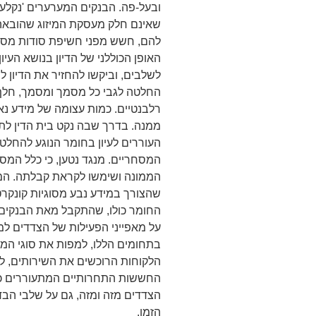
ובעל-פה. הבנקים המערערים 'נקלעו
שאינם חלק מעסקת המיזוג שהובא
להם, חשש מפני חשיפת סודות מסחר
האופן הכוללני של הדיון בנושא העיו
לשלבים, וביקשו להחזיר את הדיון לבי
החלטה לגבי כל מסמך ומסמך, חלף
רלבנטיים. כמות עצומה של מידע נא
ממנה. בדרך שבה נקט בית הדין לתחרו
העוררים לעיון בחומר הנוגע להחלט
המסחריים. מנגד נטען, כי כלל המס
הממונה ושימשו לקראת קבלתה. המי
שהצורך במידע נבע מסוגיות קונקרט
החומר כולו, שהתקבל מאת הבנקים
על מאפייני הפעילות של הצדדים למ
בתחומים הללו, למפות את סוגי המוצ
הלקוחות הרוכשים את השירותים, לה
החששות התחרותיים המתעוררים כתו
הצדדים מזה ומזה, גם על שלבי הבדי
הזמן.