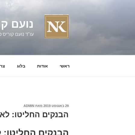
ילוג
תוכן
נועם קו
עו"ד נועם קוריס טל' 060058
ראשי
אודות
בלוג
צרו
פורסם
29 באוגוסט 2019
מאת
ADMIN
ב
הבנקים החליטו: לא
הבנקים החליטו: 