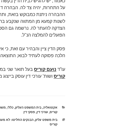
כאמור, יש להגיש לבית הדין בקשה 
על התחרות, יהיה צד לה. הבהרה ד
ההבהרה ניתנת כמבוקש בזאת, ותחו
לשנות קמעא מן המתווה שנקבע בהח
הצדקה להעתר לה. נרשמה גם הסכמת
הפועלים להמלצה הנ"ל.
פסק הדין ציין והבהיר עם זאת, כי א
הלכה פסוקה לעתיד לבוא; התוצאה 
עו”ד
נועם קוריס
בעל תואר שני במ
קוריס
ושות’ עורכי דין עוסק בייצוג מש
קטגוריות
אקטואליה
,
בית המשפט העליון
,
כללי
,
משפ
קוריס
,
עורכי דין
,
פסקי דין
תגיות
בית משפט עליון
,
הבנקים החליטו: לא מער
קוריס