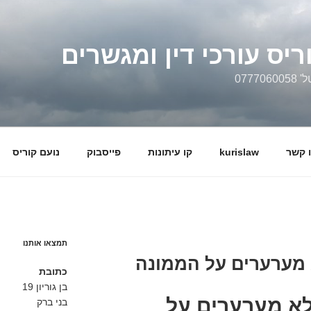
ריס עורכי דין ומגשרים
0777
 קשר
kurislaw
קו עיתונות
פייסבוק
נועם קוריס
תמצאו אותנו
 מערערים על הממונה
כתובת
בן גוריון 19
לא מערערים על
בני ברק