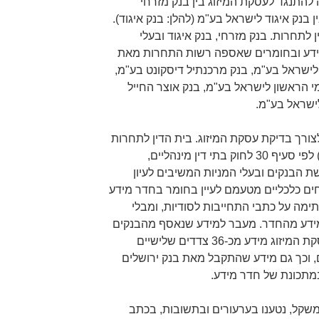
התנגד לעסקת המיזוג בין בנק מזרחי
 בנק איגוד לישראל בע"מ (להלן: בנק איגוד).
לתחרות. בנק מזרחי, בנק איגוד ובעלי
 במידע ובחומרים שאספה רשות התחרות מאת
ישראל בע"מ, בנק מרכנתיל דיסקונט בע"מ,
י הראשון לישראל בע"מ, בנק אוצר החייל
ישראל בע"מ.
ורך בדיקת עסקת המיזוג. בית הדין לתחרות
נעתר בהחלטתו (מיום 25.12.2018) לפי סעיף 30 לחוק בתי דין מינהליים,
 של בקשת הבנקים ובעלי המניות המשיבים לעיון
ים כלכליים מטעמם לעיין בחומר בחדר מידע
מה על כתבי התחייבות לסודיות, ומבלי
דע מהחדר. מעבר למידע שנאסף מהבנקים
המערערים, נאסף לצורך בדיקת עסקת המיזוג מידע מכ-36 צדדים שלישיים
, וכך גם מידע שהתקבל מאת בנק ירושלים
במתכונת של חדר מידע.
משקל, נטענו בערעורים ובתשובות, בכתב