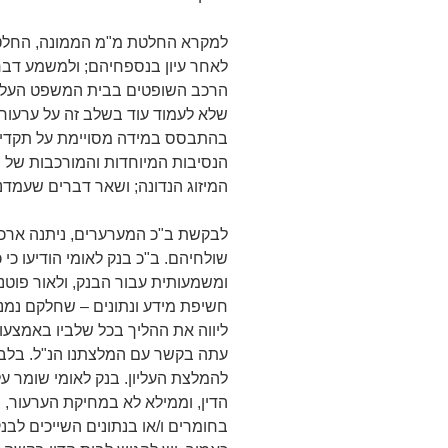
למקרא החלטת מ"מ הממונה, החלטת 
הרכב השופטים בבית המשפט העליו
שלא לעמוד עוד בשלב זה על ערעור
בהתבסס במידה מסויימת על תקדימים
הנסיבות המיוחדות והמורכבות של ה
המיזוג הנדונה; ושאר דברים שעמדנ
לבקשת ב"כ המערערים, ניתנה ארכה
שולחיהם. ב"כ בנק לאומי הודיעו כ
ומשמעותית עבור הבנק, ולאור פוטנצ
חשיפת מידע ונתונים – שחלקם נמנים
ליווה את ההליך בכל שלביו באמצעות
עתה בקשר עם המלצתנו הנ"ל. בלב
להמלצת העליון. בנק לאומי שומר על
הדין, וממילא לא במחיקת הערעור,
בחומרים ו/או בנתונים השייכים לבנ