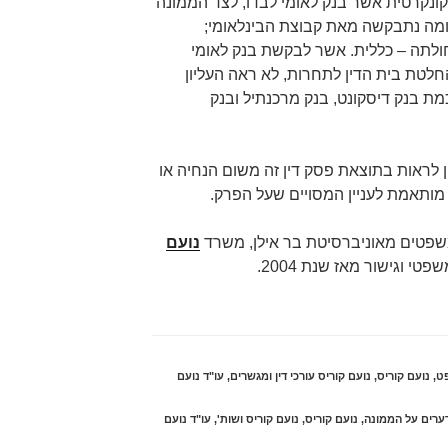
קונקרטית אשר בנק לאומי לבדו, לצד הממונה
ומה נתבקשה מאת קבוצת הבינלאומי;
לתה – כללית. אשר לבקשת בנק לאומי
לטת בית הדין לתחרות, לא ראה העליון
 בנק דיסקונט, בנק מרכנתיל ובנק
ין לראות בתוצאת פסק דין זה משום הנחיה או
מותאמת לעניין המסויים שעל הפרק.
שפטים מאוניברסיטת בר אילן, משרד
נועם
פטי וגישור מאז שנת 2004.
ט
,
נועם קוריס
,
נועם קוריס עורכי דין ומגשרים
,
עו"ד נועם
ערים על הממונה
,
נועם קוריס
,
נועם קוריס ושות'
,
עו"ד נועם