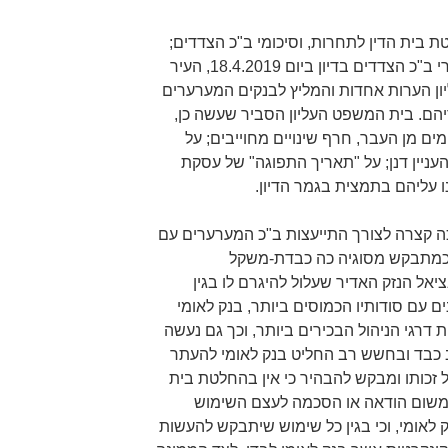
בית הדין לתחרות, וסיכומי ב"כ הצדדים;
לאחר עיון בנספחיהם; ולמשמע דברי ב"כ הצדדים בדיון ביום 18.4.2019, העיר
ן הערות אחדות והמליץ לבנקים המערערים
יהם. בית המשפט העליון הסביר שעשה כן,
 מן העבר, חרף שינויים מחוייבים; על
עניין דנן; על "תאריך התפוגה" של עסקת
ו עליהם בתמצית בגמר הדיון.
 קצרה לצורך התייעצות ב"כ המערערים עם
י כמתבקש מסוגיה כה כבדת-משקל
יאל הנזק האדיר שעלול להיגרם לו בגין
 עם סודותיו הכמוסים ביותר, בנק לאומי
 דרגי הניהול הבכירים ביותר, וכך גם נעשה
 כבד ובחשש רב החליט בנק לאומי להעתר
 זכותו ומבקש להבהיר כי אין בהחלטת בית
 משום הודאה או הסכמה לעצם השימוש
ק לאומי, וכי בגין כל שימוש שיתבקש להעשות