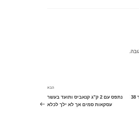
ובה.
הבא
הפוסט
הבא
שדד 200 ₪ מקשישה ויישב במאסר 38
נתפס עם 2 ק"ג קנאביס ותועד בעשר
עסקאות סמים אך לא ילך לכלא