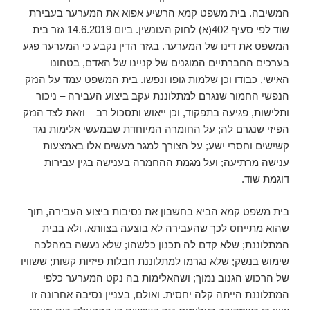
המשיבה. בית משפט קמא הרשיע אפוא את המערער בעבירת
שוד לפי סעיף 402(א) לחוק העונשין. ביום 14.6.2019 גזר בית
המשפט את דינו של המערער. בגזר הדין נקבע כי המערער פגע
בערכים החברתיים המוגנים של קניינו של האדם, בטחונו
האישי, כבודו וכן שלמות גופו ונפשו. בית המשפט עמד על הנזק
הנפשי החמור שנגרם למתלוננת עקב ביצוע העבירה – ניכור
ותלישות, פגיעה בתפקוד, וכן ייאוש ותסכול רב – וזאת לצד הנזק
הפיזי שנגרם לה; על החומרה המיוחדת שבמעשי אלימות נגד
קשישים וחסרי ישע; על הצורך למגר מעשים אלו באמצעות
ענישה מרתיעה; ועל מגמת ההחמרה בענישה בגין עבירות
דוגמת שוד.
בית משפט קמא הביא בחשבון את נסיבות ביצוע העבירה, תוך
שהוא מתייחס לכך שהעבירה לא בוצעה בצוותא, ולא בבית
המתלוננת; שלא קדם לה תכנון כלשהו; שלא נעשה במהלכה
שימוש בנשק; שלא נגרמו למתלוננת חבלות פיזיות קשות; ששוויו
של הרכוש הגנוב נמוך; ושהאלימות בה נקט המערער כלפי
המתלוננת הייתה קלה יחסית. ואולם, בעניין נסיבה אחרונה זו