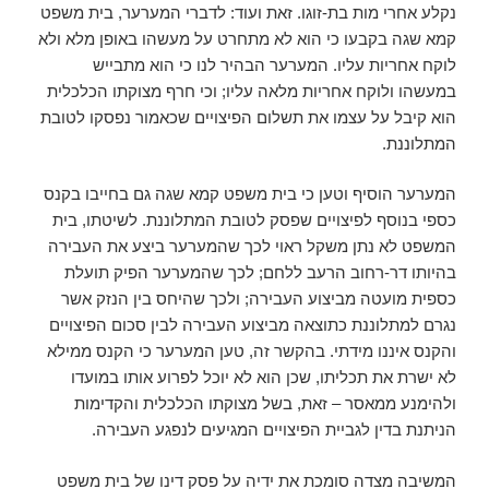
נקלע אחרי מות בת-זוגו. זאת ועוד: לדברי המערער, בית משפט
קמא שגה בקבעו כי הוא לא מתחרט על מעשהו באופן מלא ולא
לוקח אחריות עליו. המערער הבהיר לנו כי הוא מתבייש
במעשהו ולוקח אחריות מלאה עליו; וכי חרף מצוקתו הכלכלית
הוא קיבל על עצמו את תשלום הפיצויים שכאמור נפסקו לטובת
המתלוננת.
המערער הוסיף וטען כי בית משפט קמא שגה גם בחייבו בקנס
כספי בנוסף לפיצויים שפסק לטובת המתלוננת. לשיטתו, בית
המשפט לא נתן משקל ראוי לכך שהמערער ביצע את העבירה
בהיותו דר-רחוב הרעב ללחם; לכך שהמערער הפיק תועלת
כספית מועטה מביצוע העבירה; ולכך שהיחס בין הנזק אשר
נגרם למתלוננת כתוצאה מביצוע העבירה לבין סכום הפיצויים
והקנס איננו מידתי. בהקשר זה, טען המערער כי הקנס ממילא
לא ישרת את תכליתו, שכן הוא לא יוכל לפרוע אותו במועדו
ולהימנע ממאסר – זאת, בשל מצוקתו הכלכלית והקדימות
הניתנת בדין לגביית הפיצויים המגיעים לנפגע העבירה.
המשיבה מצדה סומכת את ידיה על פסק דינו של בית משפט