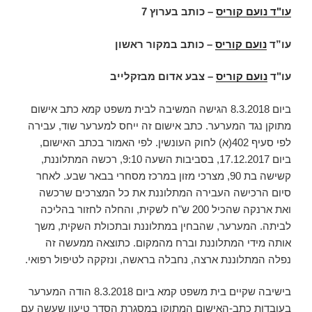
עו"ד נועם קוריס
–
כותב בערוץ 7
עו”ד
נועם קוריס
– כותב במקור ראשון
עו"ד
נועם קוריס
– צבע אדום מבזקלייב
ביום 8.3.2018 הגישה המשיבה לבית משפט קמא כתב אישום
מתוקן נגד המערער. כתב אישום זה ייחס למערער שוד, עבירה
לפי סעיף 402(א) לחוק העונשין. לפי האמור בכתב האישום,
ביום 17.12.2017, בסביבות השעה 9:10, רכשה המתלוננת,
קשישה בת 90, מצרכי מזון במרכז מסחרי בבאר שבע. לאחר
סיום הרכישה העבירה המתלוננת את כל המצרכים שרכשה
ואת ארנקה שהכיל 200 ש"ח לשקית, והחלה לחזור בהליכה
לביתה. המערער, שהבחין במתלוננת ובתכולת השקית, משך
אותה מידי המתלוננת וברח מהמקום. כתוצאה ממעשה זה
נפלה המתלוננת ארצה, נחבלה בראשה, ונזקקה לטיפול רפואי.
בישיבה שקיים בית משפט קמא ביום 8.3.2018 הודה המערער
בעובדות כתב-האישום המתוקן במסגרת הסדר טיעון שעשה עם