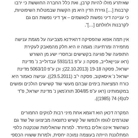
שאיתרע מזלו להיות קרבן, ואת כלל החברה החוששת כי ירבו
קרבנות […] גזירת הדין היא מן הקשות שבמטלות השיפוטיות,
כי עניינה דיני נפשות לנאשמים – אך דיני נפשות הם גם
לקרבנות ולזולתם […]".
אין תמה אפוא שהפסיקה דהאידנא מצביעה על מגמת ענישה
מחמירה ומרתיעה: מגמה זו היא חלק מהמאבק לעקירת
התופעה של פגיעה בקשישים ובחסרי ישע מן השורש
(ראו ענייןאלייב, פסקה ו; ע"פ 5931/11 עבדולייב נ' מדינת
ישראל, פסקה 19-18 (22.10.2013); וכן ע"פ 5063/10 מדינת
ישראל נ' איסאקוב, פסקה י"ב (29.5.2011)). ענישה כאמור היא
כורח המציאות בימים שבהם מעשי שוד קשישים הולכים ופושים
במקומותינו (ראו ע"פ 304/85 תורג'מאן נ' מדינת ישראל, פ"ד
לט(4) 74 (1985)).
המקרה דכאן הוא דוגמא אחת מיני רבות לנזקים החמורים
שנגרמים לגופו ולנפשו של קשיש כתוצאה מביצועו של שוד גם
כשהשוד איננו אלים במיוחד. למרות שהאלימות שננקטה כלפי
המתלוננת הייתה בעוצמה נמוכה יחסית, ולמרות ששוויו הכספי