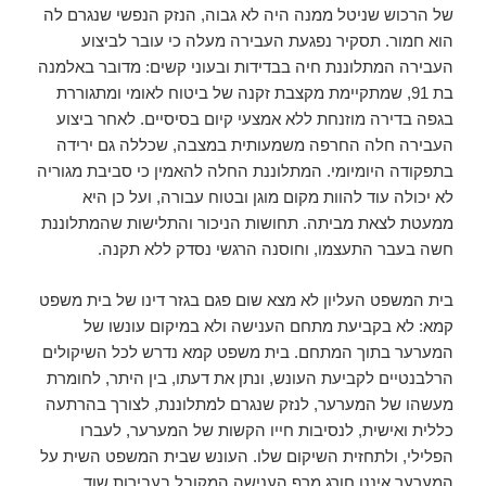
של הרכוש שניטל ממנה היה לא גבוה, הנזק הנפשי שנגרם לה
הוא חמור. תסקיר נפגעת העבירה מעלה כי עובר לביצוע
העבירה המתלוננת חיה בבדידות ובעוני קשים: מדובר באלמנה
בת 91, שמתקיימת מקצבת זקנה של ביטוח לאומי ומתגוררת
בגפה בדירה מוזנחת ללא אמצעי קיום בסיסיים. לאחר ביצוע
העבירה חלה החרפה משמעותית במצבה, שכללה גם ירידה
בתפקודה היומיומי. המתלוננת החלה להאמין כי סביבת מגוריה
לא יכולה עוד להוות מקום מוגן ובטוח עבורה, ועל כן היא
ממעטת לצאת מביתה. תחושות הניכור והתלישות שהמתלוננת
חשה בעבר התעצמו, וחוסנה הרגשי נסדק ללא תקנה.
בית המשפט העליון לא מצא שום פגם בגזר דינו של בית משפט
קמא: לא בקביעת מתחם הענישה ולא במיקום עונשו של
המערער בתוך המתחם. בית משפט קמא נדרש לכל השיקולים
הרלבנטיים לקביעת העונש, ונתן את דעתו, בין היתר, לחומרת
מעשהו של המערער, לנזק שנגרם למתלוננת, לצורך בהרתעה
כללית ואישית, לנסיבות חייו הקשות של המערער, לעברו
הפלילי, ולתחזית השיקום שלו. העונש שבית המשפט השית על
המערער איננו חורג מרף הענישה המקובל בעבירות שוד