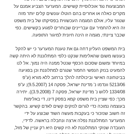
המבוצעות נגד אוכלוסיית קשישים. המערער הצביע אמנם על
מקרים כאלה או אחרים בהם הוטלו עונשים קלים יותר מזה
שנגזר עליו, אולם המגמה העכשווית בפסיקתו של בית משפט
זה היא להחמיר עם עבריינים שבוחרים לפגוע בקשישים. כפי
שכבר ציינתי, מגמה זו הינה חיונית למיגור התופעה.
בית המשפט העליון דחה גם את טענת המערער כי יש להקל
בעונשו משום שהאלימות שנקט כלפי המתלוננת לא היתה קשה
במיוחד ומשום שסכום הכסף שנטל ממנה היה נמוך. אל לנו
להמעיט בנזק הנפשי החמור שנגרם למתלוננת וכן בפגיעה
בביטחונה האישי וביכולתה להלך ברחוב ללא מורא (ע"פ
5213/06 וונדמו נ' מדינת ישראל, פסקה 14 (9.5.2007); ע"פ
1334/08 ללוש נ' מדינת ישראל, פסקה 7 (3.9.2008)). יתירה
מכך: כפי שציין בית משפט קמא בפסק דינו, די באלימות
בעוצמה נמוכה כדי לגרום לנזקים קשים לאדם קשיש. בהקשר
זה חשוב שנזכור כי בעקבות מעשה השוד שבוצע על ידי
המערער המתלוננת נפלה ארצה ונחבלה בראשה. לדידי,
העובדה שנזקי המתלוננת לא היו קשים היא רק עניין של מזל,