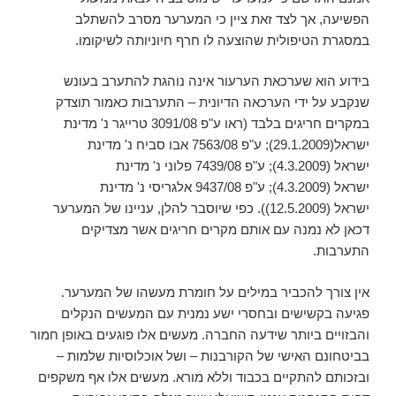
הפשיעה, אך לצד זאת ציין כי המערער מסרב להשתלב
במסגרת הטיפולית שהוצעה לו חרף חיוניותה לשיקומו.
בידוע הוא שערכאת הערעור אינה נוהגת להתערב בעונש
שנקבע על ידי הערכאה הדיונית – התערבות כאמור תוצדק
במקרים חריגים בלבד (ראו ע"פ 3091/08 טרייגר נ' מדינת
ישראל(29.1.2009); ע"פ 7563/08 אבו סביח נ' מדינת
ישראל (4.3.2009); ע"פ 7439/08 פלוני נ' מדינת
ישראל (4.3.2009); ע"פ 9437/08 אלגריסי נ' מדינת
ישראל (12.5.2009)). כפי שיוסבר להלן, עניינו של המערער
דכאן לא נמנה עם אותם מקרים חריגים אשר מצדיקים
התערבות.
אין צורך להכביר במילים על חומרת מעשהו של המערער.
פגיעה בקשישים ובחסרי ישע נמנית עם המעשים הנקלים
והבזויים ביותר שידעה החברה. מעשים אלו פוגעים באופן חמור
בביטחונם האישי של הקורבנות – ושל אוכלוסיות שלמות –
ובזכותם להתקיים בכבוד וללא מורא. מעשים אלו אף משקפים