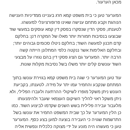
מכאן הערעור.
המערער טען כי בית משפט קמא חרג בעניינו ממדיניות הענישה
הנוהגת וקבע מתחם ענישה שאינו פרופורציונלי למעשהו.
לטענתו, פסקי הדין שנסקרו בפסק דין קמא עוסקים במעשי שוד
שבוצעו בנסיבות חמורות יותר מאלו של המקרה דנן: בחלקם
קדם תכנון למעשה השוד; בחלקם ניטלו סכומים גבוהים יותר;
ובחלקם האלימות אשר ננקטה כלפי המתלונן הייתה קשה
הרבה יותר. המערער גם הציג פסקי דין בהם נגזרו על מבצעי
השוד עונשים קלים יותר משלו בשל נסיבות מקלות שונות.
עוד טען המערער כי שגה בית משפט קמא בגזירת עונשו בתוך
המתחם שנקבע והחמיר עמו יתר על מידה. לטענתו, בקביעת
העונש ניתן משקל מופרז לשיקולי ההרתעה ולעברו הפלילי, ולא
ניתן משקל ראוי להליך השיקום העצמאי שעבר ולהימנעותו
מלעבור עבירה פלילית בשש השנים שקדמו לביצוע השוד. כמו
כן הלין המערער על כך שבית המשפט החמיר את עונשו בשל
התרשמות שגויה כי העבירה בוצעה למען בצע כסף. המערער
טען כי מעשהו היה מונע על ידי מצוקה כלכלית ונפשית אליה