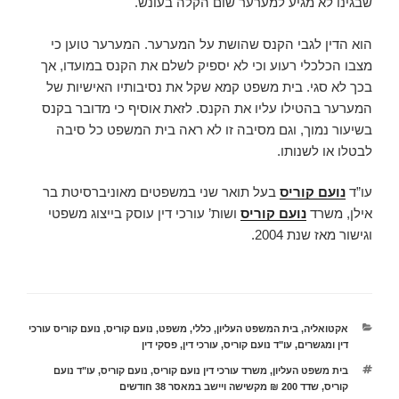
שבגינו לא מגיע למערער שום הקלה בעונש.
הוא הדין לגבי הקנס שהושת על המערער. המערער טוען כי
מצבו הכלכלי רעוע וכי לא יספיק לשלם את הקנס במועדו, אך
בכך לא סגי. בית משפט קמא שקל את נסיבותיו האישיות של
המערער בהטילו עליו את הקנס. לזאת אוסיף כי מדובר בקנס
בשיעור נמוך, וגם מסיבה זו לא ראה בית המשפט כל סיבה
לבטלו או לשנותו.
עו”ד
נועם קוריס
בעל תואר שני במשפטים מאוניברסיטת בר
אילן, משרד
נועם קוריס
ושות’ עורכי דין עוסק בייצוג משפטי
וגישור מאז שנת 2004.
קטגוריות
אקטואליה
,
בית המשפט העליון
,
כללי
,
משפט
,
נועם קוריס
,
נועם קוריס עורכי
דין ומגשרים
,
עו"ד נועם קוריס
,
עורכי דין
,
פסקי דין
תגיות
בית משפט העליון
,
משרד עורכי דין נועם קוריס
,
נועם קוריס
,
עו"ד נועם
קוריס
,
שדד 200 ₪ מקשישה ויישב במאסר 38 חודשים