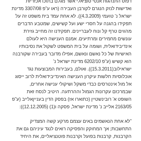
דפוס התנהגות אנטי סוציאלי אשר מגלם בתוכו אכזריות
ואדישות לנזק הנגרם לקורבן העבירה (ראו ע"פ 3307/08 מדינת
ישראל נ' טועמי (4.3.2009)). לא אחת עמד בית משפט זה על
תפקידו בהגנה על חסרי ישע ועל קשישים, שמטבע הדברים
מהווים טרף קל ונוח לעבריינים. תפקידנו זה מחייב גזירת
עונשים מחמירים ומרתיעים. אמנם הענישה היא לעולם
אינדיבידואלית, ושומה על בית המשפט לשקול את נסיבותיו
האישיות של כל נאשם ונאשם, אפילו מדובר בעבירה שקורבנה
הוא קשיש (ע"פ 6202/10 מדינת ישראל נ'
ישראילוב(15.3.2011)). ואולם, בעבירות המבוצעות נגד
אוכלוסיות חלשות עיקרון הענישה האינדיבידואלית לרוב ייסוג
אל מול אינטרסים כבדי משקל ושיקולי ענישה אחרים,
שבמרכזם עקרונות הגמול וההרתעה. היטיב לנסח זאת
השופט א' רובינשטיין (כתוארו אז) בפסק הדין בענייןאלייב (ע"פ
2163/05 אלייב נ' מדינת ישראל, פסקה ו(1) (12.12.2005)):
"לא אחת הנאשמים באים עצמם מרקע קשה המצדיק
התחשבות; אך המחוקק והפסיקה רואים לנגד עיניהם גם את
הקרבנות, קרבנות בפועל וקרבנות פוטנציאליים, את היחיד