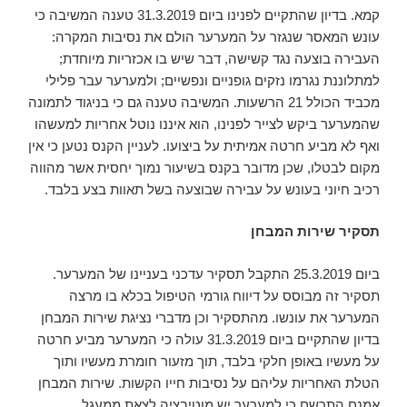
קמא. בדיון שהתקיים לפנינו ביום 31.3.2019 טענה המשיבה כי
עונש המאסר שנגזר על המערער הולם את נסיבות המקרה:
העבירה בוצעה נגד קשישה, דבר שיש בו אכזריות מיוחדת;
למתלוננת נגרמו נזקים גופניים ונפשיים; ולמערער עבר פלילי
מכביד הכולל 21 הרשעות. המשיבה טענה גם כי בניגוד לתמונה
שהמערער ביקש לצייר לפנינו, הוא איננו נוטל אחריות למעשהו
ואף לא מביע חרטה אמיתית על ביצועו. לעניין הקנס נטען כי אין
מקום לבטלו, שכן מדובר בקנס בשיעור נמוך יחסית אשר מהווה
רכיב חיוני בעונש על עבירה שבוצעה בשל תאוות בצע בלבד.
תסקיר שירות המבחן
ביום 25.3.2019 התקבל תסקיר עדכני בעניינו של המערער.
תסקיר זה מבוסס על דיווח גורמי הטיפול בכלא בו מרצה
המערער את עונשו. מהתסקיר וכן מדברי נציגת שירות המבחן
בדיון שהתקיים ביום 31.3.2019 עולה כי המערער מביע חרטה
על מעשיו באופן חלקי בלבד, תוך מזעור חומרת מעשיו ותוך
הטלת האחריות עליהם על נסיבות חייו הקשות. שירות המבחן
אמנם התרשם כי למערער יש מוטיבציה לצאת ממעגל