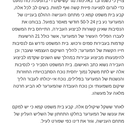
צויין כי כשמדובר באלימות נגד קשישים די בהפעלת כוח מועט
כדי לגרום לפגיעה פיזית קשה ואף למוות. בשים לב לכל אלה,
קבע בית משפט קמא כי מתחם הענישה ההולם בעניינו של
המערער נע בין 24 ל-50 חודשי מאסר בפועל. בבוחנו את
הנסיבות שאינן קשורות לביצוע העבירה, התייחס בית המשפט
לעברו הפלילי העשיר של המערער, אשר כולל 21 הרשעות
קודמות בעבירות סמים ורכוש. בית המשפט נדרש גם לנסיבות
חייו הקשות של המערער; להליך השיקום העצמאי שעבר; וכן
להימנעותו מביצוע עבירות במהלך שש השנים שקדמו לביצוע
העבירה נשוא כתב האישום. בית המשפט הסביר כי לנסיבות
אלה יש לתת משקל נמוך יחסית נוכח הסתבכויותיו החוזרות
והנשנות של המערער בפלילים, נוכח אי-יכולתו לעבור הליך
שיקום משמעותי וכן נוכח העובדה שהמערער לא הביע חרטה
מלאה על מעשהו.
לאחר ששקל שיקולים אלה, קבע בית משפט קמא כי יש למקם
את עונשו של המערער בחלקו התחתון של השליש העליון של
מתחם הענישה, וגזר את דינו כפי שפורט לעיל.