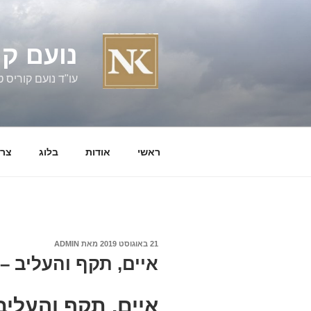
ילוג
תוכן
נועם קו
עו"ד נועם קוריס טל' 060058
ראשי
אודות
בלוג
צרו
פורסם
21 באוגוסט 2019
מאת
ADMIN
ב
איים, תקף והעליב –
איים, תקף והעליב