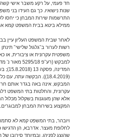
שנות נישואיו. כך גם העידו בני משפ
התרשמות שירות המבחן כי יחסו לקב
ממילא ביטא בבית המשפט קמא את 
לאחר שבית המשפט העליון עיין בבק
רשות לערור ב"גלגול שלישי" תינת
משפטית עקרונית או ציבורית, או כא
למבקש (רע"פ 18
(18.4.2019)). הבקשה עתה,
המבקש, אינה באה בגדר אותם חרי
עקרונית, והחלטות בתי המשפט דלמ
אלא שהן מעוגנות בשקלול מכלול הנסי
המקצוע בשירות המבחן למבוגרים.
ויובהר, בתי המשפט קמא לא סתמו
לחלופת מעצר. אדרבא, הן הדגישו כ
שהוצג לפניהן, ובמיוחד סירובו של