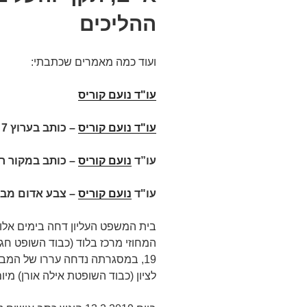
ההליכים
ועוד כמה מאמרים שכתבתי:
עו"ד נועם קוריס
עו"ד נועם קוריס
–
כותב בערוץ 7
עו”ד
נועם קוריס
– כותב במקור ר
עו"ד
נועם קוריס
– צבע אדום מבז
בית המשפט העליון דחה בימים אל
19, במסגרתה נדחה עררו של המ
לציון (כבוד השופטת אילה אורן) מיום 10.3.2019 במ"ת 545-02-19