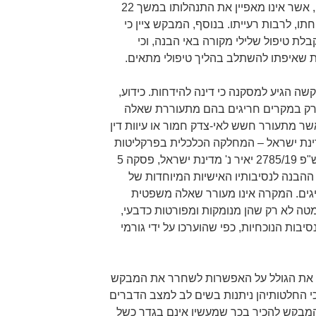
חד פעמי, על רקע משבר אישי קשה, אשר אינו מאפיין את התנהלותו במשך 22
חתו, לרבות רעייתו. בנוסף, המבקש ציין כי
לת טיפול שלילי מקורה באי הבנה, וכי
שאיפתו להשתלב בהליך טיפולי מתאים.
שה הגיע למסקנה כי דינה להידחות. כידוע,
ן רק במקרים חריגים בהם מתעוררת שאלה
שר מתעורר חשש לאי-צדק חמור או עיוות דין
5295/ מאור נ' מדינת ישראל – המחלקה הכלכלית בפרקליטות
המדינה, פסקה 13 (15.8.2018); בש"פ 2785/19 יאיר נ' מדינת ישראל, פסקה 5
 עם כל ההבנה לנסיבותיו האישיות המיוחדות של
גים. המקרה אינו מעורר שאלה משפטית
טה לא רק שהן מנומקות ומפורטות כדבעי,
בות הנוכחיות, כפי שהוערכו על ידי גורמי
 את הגולל על האפשרות לשחרר את המבקש
י החלטותיהן ניתנות בשים לב למצב הדברים
 המבקש להכיר בכך שמעשיו אינם בגדר כשל