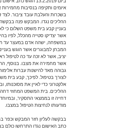
ביום 13.2.2019 הוגש כ
איומים ותקיפה בנסיבות מחמירות אשר
בשכרות והעלבת עובד ציבור. לצד 
ההליכים נגדו. המבקש פנה בבקשה 
בעניין קבע בית משפט השלום כי לא 
אשר יצדיקו סטייה מהכלל, לפיו בהי
במשפחה, ישהה אדם במעצר עד תום
המבחן למבוגרים אשר הוגש בעניינו
יציב, אשר לא זכה עד כה לטיפול ראו
אשר מחמירה את מצבו. בנוסף, התר
גבוהה מאד להישנות עברות אלימות
לצורך בטיפול. לפיכך, קבע בית משפ
אלקטרוני כדי לאיין את מסוכנותו,
ההליכים. בית המשפט המחוזי דחה 
דחייה זו בממצאי התסקיר, ובמיוח
מודעותו לנחיצות הטיפול במצבו.
בבקשה לעליון חזר המבקש וכפר במס
כתב האישום נגדו התרחשו כולם במס