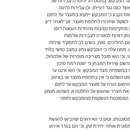
תב אישום נגד המבקש, במסגרתו יוחסו לו עבירות של
 כוונו נגד רעייתו, וכן עבירות נהיגה
זאת נקבע כי המבקש יימצא במעצר עד לתום
לשקול שחרורו לחלופת מעצר, אך לאחר דיון
מתקיימות נסיבות מיוחדות ויוצאות דופן
נתן ראיות לכאורה לעבירות אלימות
 ההליכים. זאת, בשים לב לתסקיר שירות
, ממנו עלה כי המבקש נתון במצב נפשי בלתי
י, וכי הוא סובל מצריכה מופרזת של אלכוהול,
שם שירות המבחן כי ישנה רמת סיכון
 במשפחה מצד המבקש, וכי הוא איננו ער
ט השלום כי אין בחלופת מעצר או באיזוק
 ובהתאם הורה על מעצר המבקש עד לתום
את הערר שהוגש על החלטה זו, כשהוא מנמק
ד המסוכנות הנשקפת מהמבקש וחוסר
וכנותו, וטען כי האירועים שהביאו להגשת
גרת אותה יחידת זמן, וכי הם בגדר אירוע