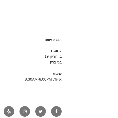
תמצאו אותנו
כתובת
בן גוריון 19
בני ברק
שעות
א'-ה': 8:30AM-6:00PM
פייסבוק
טוויטר
אינסטגרם
יאלפ