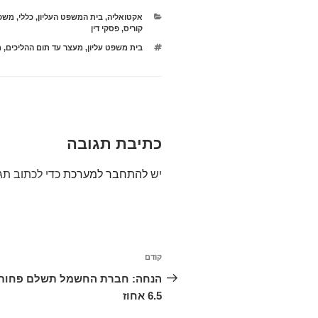
קטגוריות
אקטואליה
,
בית המשפט העליון
,
כללי
,
משפ
קוריס
,
פסקי דין
תגיות
בית משפט עליון
,
מעצר עד תום ההליכים
,
מ
כתיבת תגובה
יש
להתחבר למערכת
כדי לכתוב תג
ניווט
קודם
הפוסט
הקודם
הנחה: חברת החשמל תשלם פחות
6.5 אחוז