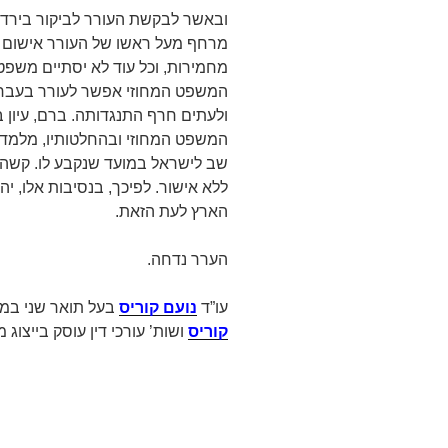
ובאשר לבקשת העורר לביקור בירדן
מרחף מעל ראשו של העורר אישום ח
מחמירות, וכל עוד לא יסתיים משפטו 
המשפט המחוזי אפשר לעורר בעבר
ולעתים חרף התנגדותה. ברם, עיון ב
המשפט המחוזי ובהחלטותיו, מלמד כי
שב לישראל במועד שנקבע לו. קשה 
ללא אישור. לפיכך, בנסיבות אלו, י
הארץ לעת הזאת.
הערר נדחה.
עו”ד
נועם קוריס
בעל תואר שני במ
קוריס
ושות’ עורכי דין עוסק בייצוג מש