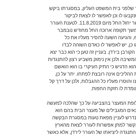
 שלפני בית המשפט העליון, במסגרתו ביקש
קבעו לו וכן לאפשר לו לצאת לביקור
משפחתי בירדן לרגל חג הקורבן אשר יחול החל מיום 11.8.2019. לטענת העורר
במשך תקופה ארוכה החל מחודש נובמבר
בכפו, והגיעה השעה להסיר מעליו את כל
מו כן, יש לאפשר לו כאדם השוהה לבדו
בן בירדן. בעניין זה טען כי הוא כבר יצא
בהסכמת המשיבה ולכן אין נימוק משביע רצון להתנגדות
א הדגיש כי התיק העיקרי בו הוא הואשם
הליכים אינה רובצת לפתחו. יתר על כן,
והוסרו מעליו כל ההגבלות, ולכן על דרך קל
עומדת לו חזקת החפות.
ופת המעצר בהצביעה על כך שהלכה למעשה
אים המגבילים של מעצר הבית בהם הוא
שנדרש לעניין מפאת טעות במסגרת הבקשה
, בקשר למתן אפשרות לעורר לצאת מהארץ
התנגדה ליציאתו של העורר לירדן, אלא כאשר