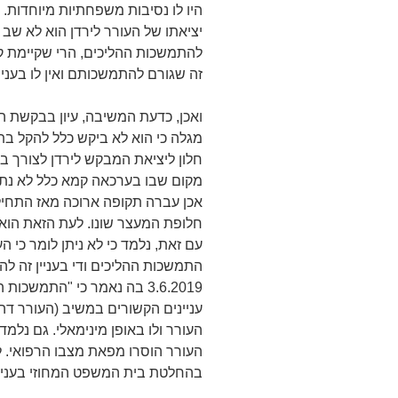
היו לו נסיבות משפחתיות מיוחדות
יציאתו של העורר לירדן הוא לא שב
להתמשכות ההליכים, הרי שקיימת ק
זה שגורם להתמשכותם ואין לו בעניין
ואכן, כדעת המשיבה, עיון בבקשת 
מגלה כי הוא לא ביקש כלל להקל בת
חלון ליציאת המבקש לירדן לצורך בי
מקום שבו בערכאה קמא כלל לא נתבק
אכן עברה תקופה ארוכה מאז התחיל
חלופת המעצר שונו. לעת הזאת הוא 
עם זאת, נלמד כי לא ניתן לומר כי הע
התמשכות ההליכים ודי בעניין זה ל
3.6.2019 בה נאמר כי "התמש
עניינים הקשורים במשיב (העורר דה
העורר ולו באופן מינימאלי. גם נלמ
העורר הוסרו מפאת מצבו הרפואי. 
בהחלטת בית המשפט המחוזי בעניין