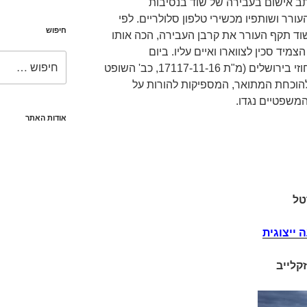
העורר הוגש ביום 8.11.2016 כתב אישום בעבירה של שוד בנסיבות
עורר ושותפיו מכשירי טלפון סלולריים. לפי
חיפוש
ד תקף העורר את קרבן העבירה, הכה אותו
מיד סכין לצווארו ואיים עליו. ביום
חפש:
15.11.2016 קבע בית המשפט המחוזי בירושלים (מ"ת 17117-11-16, כב' השופט
ה להוכחת המתואר, המספיקות להורות על
משפטיים נגדו.
אודות האתר
טל
 ייצוגית
קלייב