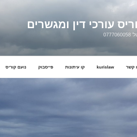
ריס עורכי דין ומגשרים
0777
 קשר
kurislaw
קו עיתונות
פייסבוק
נועם קוריס