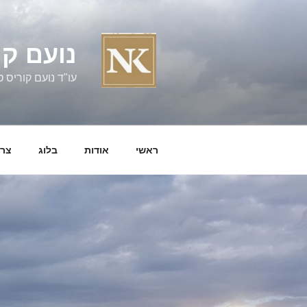
ילוג
תוכן
נועם קו
עו"ד נועם קוריס טל' 060058
ראשי
אודות
בלוג
צרו