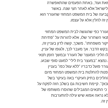
. זאת ועוד, באחת הפעמים שהתאפשרה
 לישראל אלא לאחר חצי שנה. באשר
ביעה של בית המשפט המחוזי שהעורר הוא
 זה להלין אלא על עצמו.
העורר כפי שהוגשה לבית המשפט המחוזי
נאי השחרור שלו, אלא להורות על "פתיחת
קור משפחתו". משכך, קשה לדון בעניין זה,
ש הדבר. אך מעבר לכך, ולגופו של עניין,
ו הליכי המעצר של העורר ובמשך הזמן תנאי
נמצא "במעצר בית לילי" למעט סופי שבוע.
ורר פועל כדבריו "ללא עוול כפו" בעניין
הפנות להחלטת בית המשפט המחוזי מיום
כות ההליכים בתיק העיקרי באה בעיקר בשל
כא)". קיימת חשיבות גם בשלב הזה לפקח על
ד כי התנאים המגבילים שהוסרו משותפו של
לא נראה אפוא שיש עילה להתערבות
 זה.