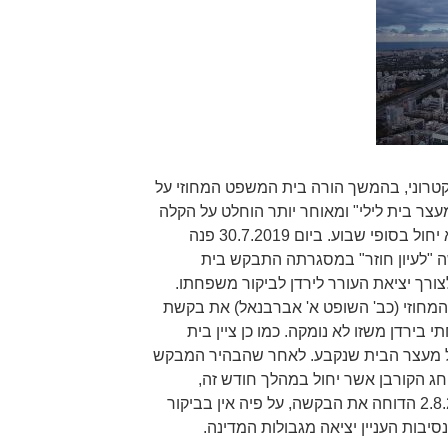
קטרוני, בהמשך הורה בית המשפט המחוזי על
צר בית לילי" ומאוחר יותר הוחלט על הקלה
בתנאי מעצרו כך שהמעצר הלילי לא יחול בסופי שבוע. ביום 30.7.2019 פנה
 "לעיון חוזר" במסגרתה התבקש בית
ורך יציאת העורר לירדן לביקור משפחתו.
ת המשפט המחוזי (כב' השופט א' אברבנאל) את בקשת
ירדן משזו לא נומקה. כמו כן ציין בית
ל מעצר הבית שנקבע. לאחר שהבהיר המבקש
חג הקורבן אשר יחול במהלך חודש זה,
התקבלה החלטה נוספת ביום 2.8.2019 הדוחה את הבקשה, על פיה אין בביקור
יבות העניין יציאה מגבולות המדינה.