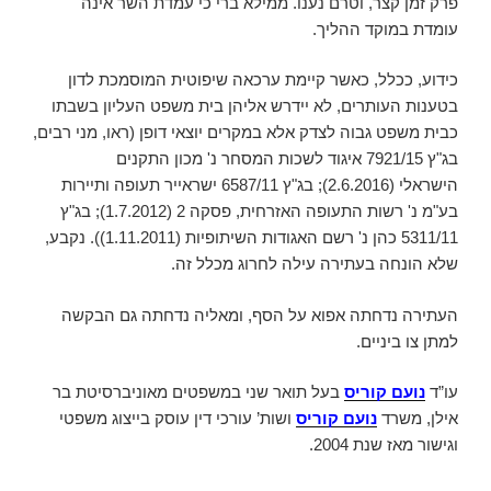
פרק זמן קצר, וטרם נענו. ממילא ברי כי עמדת השר אינה
עומדת במוקד ההליך.
כידוע, ככלל, כאשר קיימת ערכאה שיפוטית המוסמכת לדון
בטענות העותרים, לא יידרש אליהן בית משפט העליון בשבתו
כבית משפט גבוה לצדק אלא במקרים יוצאי דופן (ראו, מני רבים,
בג"ץ 7921/15 איגוד לשכות המסחר נ' מכון התקנים
הישראלי (2.6.2016); בג"ץ 6587/11 ישראייר תעופה ותיירות
בע"מ נ' רשות התעופה האזרחית, פסקה 2 (1.7.2012); בג"ץ
5311/11 כהן נ' רשם האגודות השיתופיות (1.11.2011)). נקבע,
שלא הונחה בעתירה עילה לחרוג מכלל זה.
העתירה נדחתה אפוא על הסף, ומאליה נדחתה גם הבקשה
למתן צו ביניים.
עו”ד
נועם קוריס
בעל תואר שני במשפטים מאוניברסיטת בר
אילן, משרד
נועם קוריס
ושות’ עורכי דין עוסק בייצוג משפטי
וגישור מאז שנת 2004.