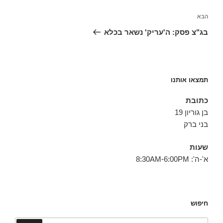
הפוסט
הבא
הבא
בג"צ פסק: ה'עריק' נשאר בכלא
תמצאו אותנו
כתובת
בן גוריון 19
בני ברק
שעות
א'-ה': 8:30AM-6:00PM
חיפוש
חפש: