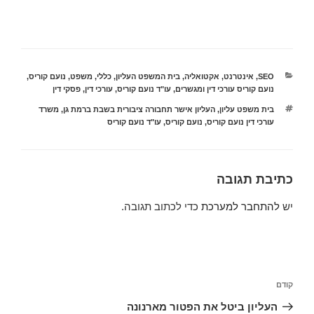
קטגוריות
SEO
,
אינטרנט
,
אקטואליה
,
בית המשפט העליון
,
כללי
,
משפט
,
נועם קוריס
,
נועם קוריס עורכי דין ומגשרים
,
עו"ד נועם קוריס
,
עורכי דין
,
פסקי דין
תגיות
בית משפט עליון
,
העליון אישר תחבורה ציבורית בשבת ברמת גן
,
משרד
עורכי דין נועם קוריס
,
נועם קוריס
,
עו"ד נועם קוריס
כתיבת תגובה
יש
להתחבר למערכת
כדי לכתוב תגובה.
ניווט
הפוסט
קודם
הקודם
העליון ביטל את הפטור מארנונה