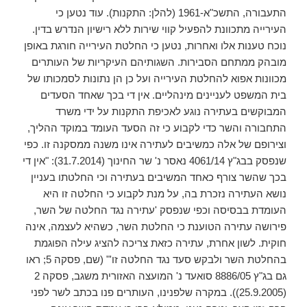
התעבורה, התשכ"א-1961 (להלן: התקנות). עוד נטען כי
העירייה מתכוונת להפעיל קווי שירות ללא רישיון הנדרש בדין.
נוכח טענות אלו ואחרות, נטען כי החלטת העירייה חורגת באופן
מובהק ממתחם הסבירות. השגותיהם העיקריות של העותרים
מכוונות אפוא להחלטת העירייה ועל כן הן נתונות לסמכותו של
בית המשפט לעניינים מינהליים. אין די בכך שאחד הסעדים
המבוקשים בעתירה נוגע לאכיפת התקנות על ידי משרד
התחבורה והשר כדי לקבוע כי זה הסעד העומד במוקד ההליך,
וצירופם של אלה כמשיבים לעתירה אינו משנה ממסקנה זו. כפי
שנפסק בבג"ץ 4061/14 נאסר נ' שר החינוך (31.7.2014): "אין די
בכך שהשר צורף כאחד המשיבים בעתירה וכי החלטתו בעניין
נושא העתירה נזכרת בה, על מנת לקבוע כי החלטה זו היא
העומדת בבסיסה וכפי שנפסק 'עתירה נגד החלטה של השר,
פירושה עתירה הטוענת כי החלטת השר, כשהיא לעצמה, אינה
חוקית. לשון אחרת, עתירה כזאת צריכה להציג עילה הפוגמת
בהחלטת השר ולבקש סעד נגד החלטה זו'" (שם, פסקה 5; ראו
גם בג"ץ 8886/05 סואעד נ' המועצה האזורית משגב, פסקה 2
(25.9.2005)). במקרה שלפנינו, העותרים פנו בכתב לשר לפני