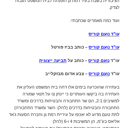
הציבורית בשבת בעיר רמת גן הופנתה לבית המשפט הגבוה
לצדק.
ועוד כמה מאמרים שכתבתי:
עו"ד נועם קוריס
עו"ד נועם קוריס
–
כותב בביז פורטל
עו”ד
נועם קוריס
– כותב על
תביעה ייצוגית
עו"ד
נועם קוריס
– צבע אדום מבזקלייב
בעתירה שהוכרעה בימים אלו דחה בית המשפט העליון את
העתירה בה ביקשו העותרים כי יינתן צו על תנאי שמורה
למשיבים 2-1, הם שר התחבורה והבטיחות בדרכים ומשרד
התחבורה והבטיחות בדרכים (להלן: השר ומשרד התחבורה)
לתת טעם מדוע לא יאכפו על עיריית רמת גן וחברת הסעות ג'אד
אליאס בע"מ, הן המשיבות 4 ו-6 (להלן