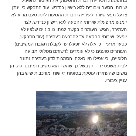
בהתאמה: העירייה וחברת ההסעות) את האיסור להפעיל
שירותי הסעה ציבורית ללא רישיון כנדרש. עוד התבקש כי יינתן
צו על תנאי שיורה לעירייה וחברת ההסעות לתת טעם מדוע לא
יימנעו מהפעלת שירותי ההסעה ללא רישיון כנדרש. לצד
העתירה, הגישו העותרים בקשה למתן צו ביניים שלפיו לא
יופעלו שירותי ההסעה עד להכרעה בעתירה (עוד התבקש,
כסעד ארעי – כי אלה לא יופעלו עד לקבלת תגובת המשיבים).
העותרים טוענים כי לא עומדים לרשותם מסלולי תביעה
חלופיים, וכי אפילו היו כאלה, הסמכות לדון בעתירה נתונה
לבית משפט זה – הן בשל כך שהשר הוא משיב דומיננטי לה, הן
משום שהעתירה עוסקת בסוגיות רגישות ומורכבות שיש בהן
עניין ציבורי.