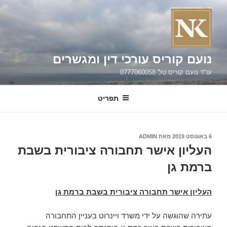
ילוג
תוכן
נועם קוריס עורכי דין ומגשרים
עו"ד נועם קוריס טל' 0777060058
תפריט
פורסם
6 באוגוסט 2019
מאת
ADMIN
ב
העליון אישר תחבורה ציבורית בשבת
ברמת גן
העליון אישר תחבורה ציבורית בשבת ברמת גן
עתירה שהוגשה על ידי משרד ויינרוט בעניין התחבורה