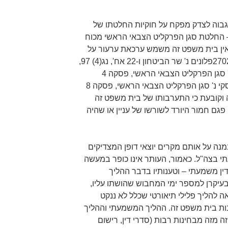
בוה לצדק מפקח על חוקיות החלטתו של
– החלטת סגן הפרקליט הצבאי הראשי מכוח
 אין בית משפט זה משמש ערכאת ערעור על
הפרקליט הצבאי הראשי (בג"ץ 2702/97פלונים נ' שר הביטחון ו-22 אח', נג(4) 97,
108 (1999); בג"ץ 9003/05 ברגר נ' סגן הפרקליט הצבאי הראשי, פסקה 4
(27.9.2005); בג"ץ 8169/17 קפלינסקי נ' סגן הפרקליט הצבאי הראשי, פסקה 8
ה מוסיפה וקובעת כי התערבותו של בית משפט זה
ם חמור היורד לשורשו של עניין או שהיה
מנה על אותם מקרים יוצאי דופן המצדיקים
י בצה"ל. כאמור, העותר אינו כופר במעשה
 משמעתי – וטענותיו בדבר ההליך
בעיקרן למספר ימי המחבוש שהושתו עליו,
ה להליך פלילי תיאורטי שכלל לא ננקט
רבות בית משפט זה. ההליך המשמעתי וההליך
ה מזה מבחינות רבות (סדרי דין, רישום