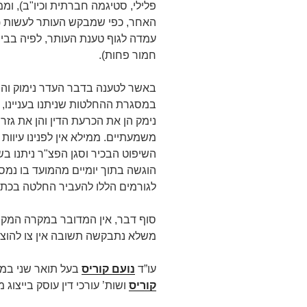
פלילי, סטיגמה חברתית וכיו"ב), וממ
האחר, כפי שמבקש העותר לעשות (למ
עמדה לגוף טענת העותר, לפיה בבית 
חמור פחות).
באשר לטענה בדבר העדר נימוק והת
במסגרת ההחלטות שניתנו בעניינו, 
נימק הן את הכרעת הדין והן את גזר
משמעתיים. ממילא אין לפנינו עיוות 
השיפוט הבכיר וסגן הפצ"ר ניתנו 
הוגשה בתוך יומיים מהמועד בו נמס
לגורמים הללו להעביר החלטה בכתב
סוף דבר, אין המדובר במקרה המקי
משלא נתבקשה תשובה אין צו להוצא
עו”ד
נועם קוריס
בעל תואר שני במ
קוריס
ושות’ עורכי דין עוסק בייצוג מש