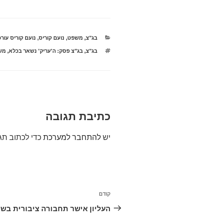
קטגוריות
בג"צ
,
משפט
,
נועם קוריס
,
נועם קוריס עורכ
תגיות
בג"צ
,
בג"צ פסק: ה'עריק' נשאר בכלא
,
משר
כתיבת תגובה
יש
להתחבר למערכת
כדי לכתוב תג
ניווט
קודם
הפוסט
הקודם
העליון אישר תחבורה ציבורית בש