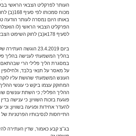
העותר לפרקליט הצבאי הראשי בבקש
מכוח סמכות
באותו היום נמסרה לעותר הודעה טל
הפרקליט הצבאי הראשי (לו הואצל
לסעיף 178א(ב) לחוק השיפוט הצבאי).
ביום 23.4.2019 הוגשה ה
בהליך המשמעתי לענישה בהליך פלילי
במסגרת הליך פלילי הרי שבהתאם ל
על מאסר על תנאי בלבד, ולחילופין 
העונש המשמעתי שהושת עליו לוקה בח
המחוקק עצמו ביקש כי עונשי ההליך
ההליך הפלילי; כי השתת עונשים שו
פוגעת בזכות השוויון; כי ענישה בד
להעדר אחידות ופגיעה בשוויון; וכי ע
התייחסות לנסיבותיו הפרטניות של 
בג"צ קבע כאמור, שדין העתירה לה