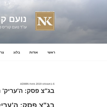
ילוג
תוכן
נועם קו
עו"ד נועם קוריס טל' 060058
ראשי
אודות
בלוג
צרו
פורסם
6 באוגוסט 2019
מאת
ADMIN
ב
בג"צ פסק: ה'עריק' 
בג"צ פסק: ה'ערי