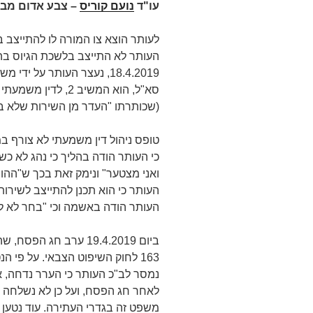
עו"ד
נועם קוריס
– צבע אדום מבז
העותר לא התייצב בלשכת הגיוס בה
18.4.2019, נעצר העותר על 
(שכותרתו "העדר מן השירות שלא ב
טופס ניהול דין משמעתי לא צורף ב
כי העותר הודה בהליך כי נהג לא כש
ואני מצטער" ונימק זאת בכך ש"ההורי
העותר כי הוא תכנן להתייצב לשירו
העותר הודה באשמה וכי "בחר לא להתייצב במ
ביום 19.4.2019 ערב חג
נמסר לב"כ העותר כי הערר נדחה, א
לאחר חג הפסח, ועל כן לא נשלחה ל