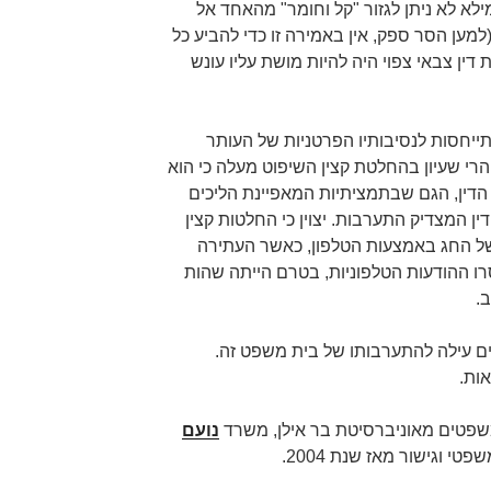
ילא לא ניתן לגזור "קל וחומר" מהאחד אל
ען הסר ספק, אין באמירה זו כדי להביע כל
דין צבאי צפוי היה להיות מושת עליו עונש
ייחסות לנסיבותיו הפרטניות של העותר
הרי שעיון בהחלטת קצין השיפוט מעלה כי הוא
 הדין, הגם שבתמציתיות המאפיינת הליכים
דין המצדיק התערבות. יצוין כי החלטות קצין
בשל החג באמצעות הטלפון, כאשר העתירה
רו ההודעות הטלפוניות, בטרם הייתה שהות
.
ם עילה להתערבותו של בית משפט זה.
ות.
שפטים מאוניברסיטת בר אילן, משרד
נועם
פטי וגישור מאז שנת 2004.