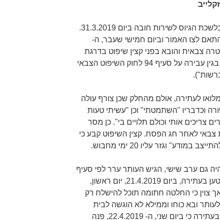
קלייב
לעותר הוצא צו המורה לו להתייצב בלשכת הגיוס לשירות חובה ביום 31.3.2019.
תאם לצו האמור וביום חמישי שעבר, ה-
ידי משטרה צבאית והובא בפני קצין שיפוט בדרגת
סא"ל, הוא המשיב 2, לדין משמעתי בגין עבירה על סעיף 94 לחוק השיפוט הצבאי
רשות").
מלואו לעתירה, אולם מהחלק שכן צורף עולה
ורה וכדבריו "השתמטתי" וכן "עשיתי טעות
ם צריכים אותי וכולם תלויים בי". כן מסר
ת צבאי לאחר חג הפסח. קצין השיפוט קבע כי
ודע" וגזר עליו 20 ימי מחבוש.
 הפסח, שהיה גם ערב שישי, הגיש העותר ערר לפי סעיף
163 לחוק השיפוט הצבאי. על פי הנטען בעתירה, ביום 21.4.2019, יום ראשון,
ך צוין כי החלטה חתומה תוכל להישלח רק
עותר ובא כוחו וממילא לא הוגשה לבית
משפט זה בגדרי העתירה. עוד נטען בעתירה כי ביום שני, ה- 22.4.2019, פנה