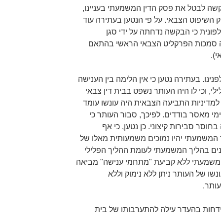
ה לבטל את פסק הדין המשמעתי בעניינו,
ו לפי סעיף 168(ב) לחוק השיפוט הצבאי. על פי הנטען בעתירה עוד
פונית כי הבקשה נדחתה על ידי סגן
ה סמכות הפרקליט הצבאי הראשי בהתאם
עתירה שלפנינו. בעתירה נטען כי אין הלימה בין הענישה
, וכי לו היה העותר נשפט בבית דין צבאי
מדיניות התביעה הצבאית היה עונשו עומד
ימי מאסר בודדים. לפיכך, סבור העותר כי
וסר סבירות קיצוני. כן נטען, כי אף
 המשמעתי יהיו נמוכים משמעותית מאלו של
נים בהליך המשמעתי לעומת ההליך הפלילי
ין משמעתי ללא קביעת "מתחמי ענישה" מביאה
ונשו של העותר ניתן ללא נימוק וללא
עותר.
ידחות בהעדר עילה להתערבותו של בית