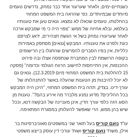
כשנתיים-ימים, ולאחר שערעור אחד כבר נמחק, נדרשים טעמים
מיוחדים שבמיוחדים. כפי שהראה בית המשפט המחוזי
בהחלטתו, טעמים שכאלו לא נמצאו. גנאים טען את טענותיו
בעלמא, ובלא אחיזה של ממש: "צפוי היה כי מי שמבקש ארכה
לאחר שערעורו נמחק בשל אי הגשת תצהירים, ידאג לצרפם
כעת ולפרט את טענותיו. המבקש [גנאים] מסתפק באמירות
כלליות, אין בפיו הסברים להפרשים שהתגלו בין הרישומים
בקופה הרושמת לבין המחברת שנתפסה אצלו ובה פירוט
ההכנסות, אין התייחסות לחישוב הרווח הגולמי וכדומה" (פסקה
15 להחלטת בית המשפט המחוזי מיום 12.3.2019). גנאים גם
לא יוכל להיבנות מן הטענות שהעלה באשר להתנהלותו של
עורך-דינו. בצדק, תהה בית המשפט המחוזי, "היכן היה המבקש
בכל ההליכים? מדוע נמנע מלברר מה אירע בהם?". טענות מן
הסוג הזה כלפי עורך הדין, אינן מעניינה של הבקשה דנא, וככל
שיש בהן ממש, הרי שאפשר להעלותן במסגרת המתאימה.
עו”ד
נועם קוריס
בעל תואר שני במשפטים מאוניברסיטת בר
אילן, משרד
נועם קוריס
ושות’ עורכי דין עוסק בייצוג משפטי