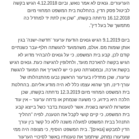
הערעורים. גנאים לא אמר נואש, וביום 4.12.2018 הגיש בקשה
לביטול פסק הדין. בהחלטת בית המשפט המחוזי מיום
16.12.2018 נדחתה בקשתו, "שכן אין לתת יד למחדל כה
מתמשך של בעל דין".
ביום 9.1.2019 הגיש גנאים הודעת ערעור 'חדשה-ישנה' בגין
אותן שומות מס. אולם, משהמועד להגשתה חלף-עבר כשנתיים
קודם לכן, קבע בית המשפט, כי על גנאים להבהיר מדוע לא
הגיש בקשה להארכת מועד, ולחלופין להגישה כעת. גנאים הגיש
בקשת ארכה, ובמסגרתה טען כי יש להאריך את המועד להגשת
ערעורו, שכן מחדליו בערעור הראשון נבעו מהתנהלותו של
עורך-דינו, תוך שהוא עצמו כלל לא היה מודע אליהם. בהחלטת
בית המשפט המחוזי מיום 12.3.2019 נדחתה בקשתו, שכן
הלכה היא בידוע, כי משעה שנמחק או נדחה ערעור – אין עוד
אפשרות להגישו בשנית. אשר לטענות בדבר כשל בייצוג קבע
בית המשפט, כי קיים קושי לקבל את הטענה, לפיה "ההליך
התנהל בבית המשפט למעלה משנה ללא כל קשר בין עורך
הדין למבקש [גנאים]". בית המשפט הוסיף, כי מצופה היה ממי
שערעורו נמחק, שיתמוך את טענותיו באשר לסיכויי הערעור