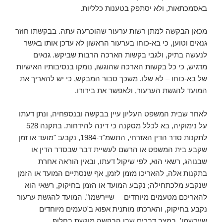
באסמכתאות, ולא יסתפק בטענות כלליות.
מכאן הבקשה למתן רשות ערעור שהוכרעה עתה. בבקשתו חוזר
גנאים וטוען, כי בא-כוחו בערעור הראשון לא עדכן אותו באשר
לנעשה בתיק, ולגבי בקשות הארכה הרבות שביקש. גנאים
מדגיש, כי כל בקשות הארכה שהוגשו, נומקו בנסיבותיו האישיות
של בא-כוחו – לא שלו. משכך סבור המבקש, כי יש להאריך את
המועד להגשת הערעור, ולאפשר את בירורו.
לאחר שבית המשפט העליון עיין בבקשה ובנספחיה, ונתן דעתו
על נימוקיה, בא לכלל מסקנה כי דינה להידחות. בתקנה 528
לתקנות סדר הדין האזרחי, התשמ"ד-1984, נקבע: "מועד או זמן
שקבע בית המשפט או הרשם לעשיית דבר שבסדר הדין או
שבנוהג, רשאי הוא, לפי שיקול דעתו, ובאין הוראה אחרת
בתקנות אלה, להאריכו מזמן לזמן, אף שנסתיים המועד או הזמן
שנקבע מלכתחילה; נקבע המועד או הזמן בחיקוק, רשאי הוא
להאריכם מטעמים מיוחדים שיירשמו". המועד להגשת ערעור
נקבע בחיקוק, והארכתו מותנית אפוא ב'טעמים מיוחדים
שיירשמו'. במצב דברים שבו הבקשה מוגשת בחלוף