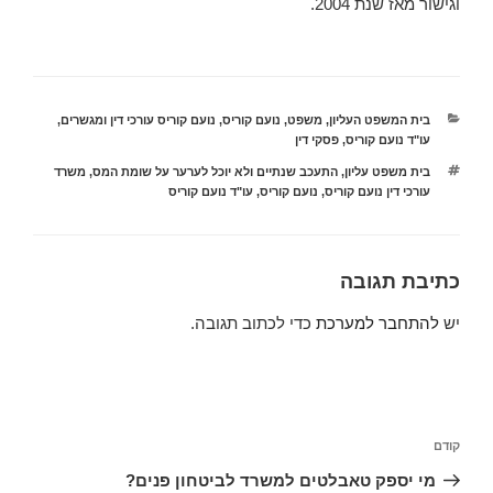
וגישור מאז שנת 2004.
קטגוריות
בית המשפט העליון
,
משפט
,
נועם קוריס
,
נועם קוריס עורכי דין ומגשרים
,
עו"ד נועם קוריס
,
פסקי דין
תגיות
בית משפט עליון
,
התעכב שנתיים ולא יוכל לערער על שומת המס
,
משרד
עורכי דין נועם קוריס
,
נועם קוריס
,
עו"ד נועם קוריס
כתיבת תגובה
יש
להתחבר למערכת
כדי לכתוב תגובה.
ניווט
הפוסט
קודם
הקודם
מי יספק טאבלטים למשרד לביטחון פנים?