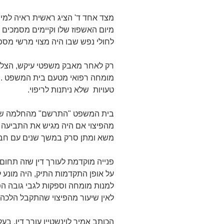
מצד אחד ד' הציג ראשית ראיה למי
מיום האשפוז שלו וקיימים מסמכים
לחולי נפש שבו היה מצוי מרשי מספ
רק לאחר מאבק משפטי עיקש, הצלח
מומחה רפואי מטעם בית המשפט . לא
טעויות שלא ניתנות לריפוי.
בית המשפט "התרשם" מהחלמה של ד'
מהפיצוי אם היה מגיש את התביעה 
משא ומתן סרק במשך שנים עם חבר
פנייה מוקדמת לעורך דין שזה תחום 
על אופן התקדמות התיק, היה מונע
למנות מומחה וספקות לגבי גובה הפי
לאין שיעור מהפיצוי שהתקבל הלכה
הכותב אמיר לוינשטיין עורך דין, בע