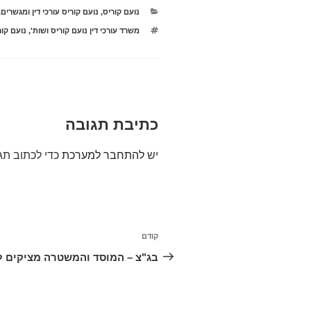
קטגוריות
נועם קוריס
,
נועם קוריס עורכי דין ומגשרים
,
תגיות
משרד עורכי דין נועם קוריס ושות'
,
נועם קור
כתיבת תגובה
יש
להתחבר למערכת
כדי לכתוב תג
ניווט
קודם
הפוסט
הקודם
בג"צ – המוסד והמשטרה מציקים ל