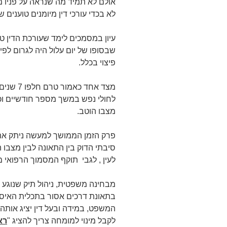
אולם לא תמיד מה שנראה על פניו 
לא בכדי עורכי דין מיומנים טוענים 
עיון במסמכים לימד שעורכת הדין ט
שבסופו של יום עלול היה לגרום לפי
פיצוי בכלל.
מצד אחד 
לחולי נפש במשך מספר חודשיים וכ
מצבו הוטב.
פרק הזמן הממושך למעשה ניתק א
סיבתי הדוק בין התאונה לבין מצבו 
לעין , לגבי תוקף המסמוך הרפואי 
מבחינה משפטית, ניהול תיק שנוגע ל
בתאונת דרכים אסור בתכלית האיסו
המשפט, במידה ובעל דין יציג אותה
לקבל מינוי למומחה צריך להציג "
רא