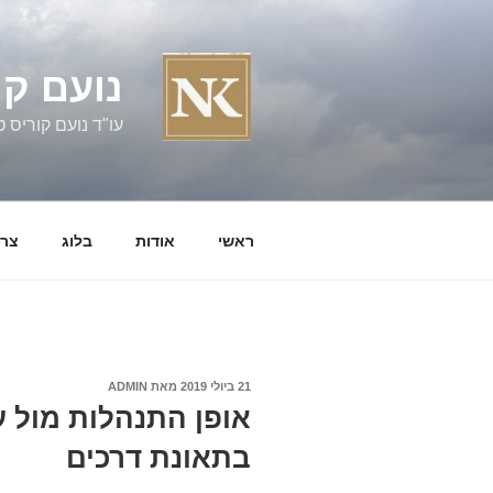
ילוג
תוכן
נועם קו
עו"ד נועם קוריס טל' 060058
ראשי
אודות
בלוג
צרו
פורסם
21 ביולי 2019
מאת
ADMIN
ב
אופן התנהלות מול עו
בתאונת דרכים