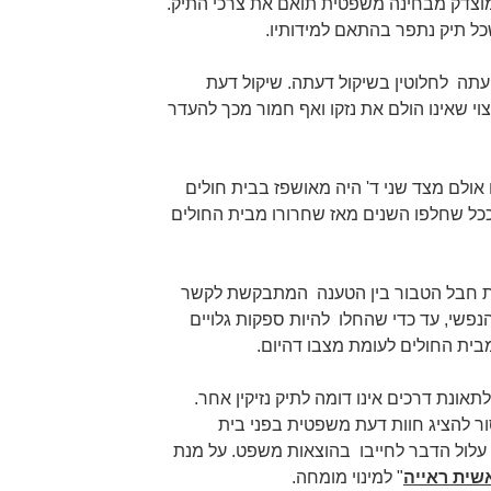
מוצדק מבחינה משפטית תואם את צרכי התיק.
שכל תיק נתפר בהתאם למידותיו.
עתה לחלוטין בשיקול דעתה. שיקול דעת
צוי שאינו הולם את נזקו ואף חמור מכך להעדר
כאמור טרם חלפו 7 שנים אולם מצד שני ד' היה מאושפז בבית חולים
כל שחלפו השנים מאז שחרורו מבית החולים
ת חבל הטבור בין הטענה המתבקשת לקשר
הנפשי, עד כדי שהחלו להיות ספקות גלויים
מבית החולים לעומת מצבו דהיום.
תאונת דרכים אינו דומה לתיק נזיקין אחר.
ר להציג חוות דעת משפטית בפני בית
 עלול הדבר לחייבו בהוצאות משפט. על מנת
שית ראייה
" למינוי מומחה.