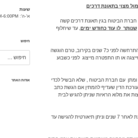
 מול מצוי בתאונת דרכים
שעות
א'-ה': 8:30AM-6:00PM
ל חברת הביטוח בגין תאונת דרכים קשה
שנותר לו עוד כחודש ימים
, עד שיחלוף
חיפוש
שאלתי את ד' כיצד יתכן שתאונה שהתרחשה לפני כ7 שנים בקירוב, טרם הוגשה
חפש:
יצגה או תו התפטרה מייצוג לפני כשבוע
מתן עם חברת הביטוח , שלא הבשיל לכדי
אודות האתר
העורכת הדין שעדיף להמתין אם הגשת כתב
נים, כדי למצות את מלוא הראיות שניתן להגיש לבית
לכאורה טענה נכונה, תביעה מתיישנת לאחר 7 שנים וניתן תיאורטית להגישה עד