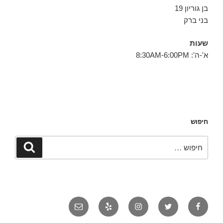
בן גוריון 19
בני ברק
שעות
א'-ה': 8:30AM-6:00PM
חיפוש
חפש:
חיפוש
פייסבוק
טוויטר
אינסטגרם
יאלפ
אימייל