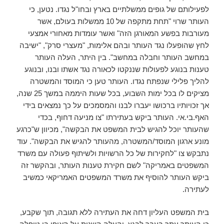
לפעילותם של גופים ממשלתיים בארץ ובחו"ל נגדו. נטען, כי
העותר שרוי "תחת מתקפה של 10 ממשלות בעולם, אשר
מעורבות בפשע המאורגן הזה" ואשר עומדות מאחורי אמצעי
לחץ שהופעלו נגד העותר ובהם אלימות, "מעצרי סרק", "ישיבה
במחשב העותר וחבלה במחשב". בין היתר, העלה העותר
טענות בנוגע לפעולות שננקטו לכאורה נגד אשתו ובנו, ובנוגע
להליך פלילי שנפתח נגדו. העותר טען כי המוסד והמשטרה
מציקים לו בכל ימות השבוע, בכל שעות היממה במשך 25 שנה,
אך זכויותיו ברכושו יעברו לבנו והמסמכים על כך נמצאים בידי
האף.בי.אי. העותר ביקש בעתירתו "צו מניעה דחוף, בכדי
שהעותר יוכל להגיש לבית המשפט את הבקשה", מכיוון ש"כרגע
מונע ארגון המוסד/המשטרה, מהעותר להגיש את הבקשה". עוד
נתבקש צו "לחקירות של כל הרשויות ולשיתוף פעולה עם משרד
המשפטים באמריקה" לשם חקירת טענות העותר, ובהקשר זה
ביקש העותר להוסיף את משרד המשפטים האמריקאי כמשיב
לעתירה.
בית המשפט העליון דחה את העתירה ללא תגובה, תוך שקבע,