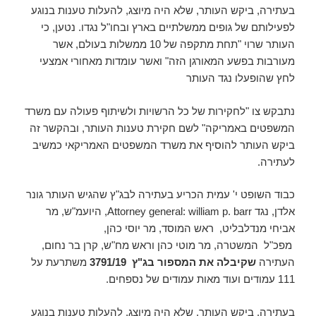
בעתירה, ביקש העותר, שלא היה מיוצג, להעלות טענות בנוגע
לפעילותם של גופים ממשלתיים בארץ ובחו"ל נגדו. נטען, כי
העותר שרוי "תחת מתקפה של 10 ממשלות בעולם, אשר
מעורבות בפשע המאורגן הזה" ואשר עומדות מאחורי אמצעי
לחץ שהופעלו נגד העותר
נתבקש צו "לחקירות של כל הרשויות ולשיתוף פעולה עם משרד
המשפטים באמריקה" לשם חקירת טענות העותר, ובהקשר זה
ביקש העותר להוסיף את משרד המשפטים האמריקאי כמשיב
לעתירה.
כבוד השופט י' עמית הכריע בעתירה לבג"ץ שהגיש העותר גונר
אלדן, נגד Attorney general: william p. barr, היועמ"ש, מר
אביחי מנדלבליט, ראש המוסד, מר יוסי כהן,
מפכ"ל המשטרה, מר מוטי כהן וראש מח"ש, קרן בר נחום,
העתירה
שקיבלה את המספור בג"ץ 3791/19
משתרעת על
111 עמודים ועוד מאות עמודים של נספחים.
בעתירה, ביקש העותר, שלא היה מיוצג, להעלות טענות בנוגע