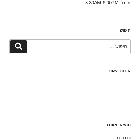
א'-ה': 8:30AM-6:00PM
חיפוש
חפש:
חיפוש
אודות האתר
תמצאו אותנו
כתובת