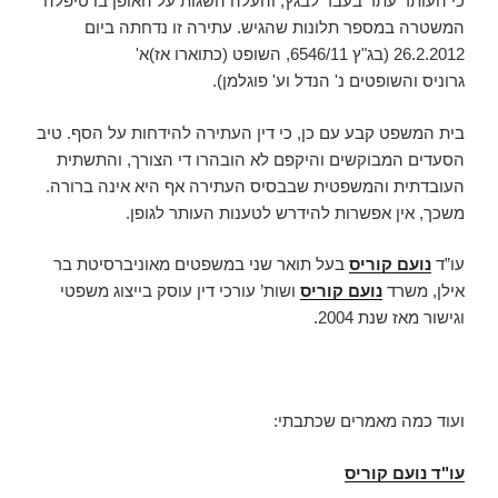
כי העותר עתר בעבר לבגץ, והעלה השגות על האופן בו טיפלה
המשטרה במספר תלונות שהגיש. עתירה זו נדחתה ביום
26.2.2012 (בג"ץ 6546/11, השופט (כתוארו אז)א'
גרוניס והשופטים נ' הנדל וע' פוגלמן).
בית המשפט קבע עם כן, כי דין העתירה להידחות על הסף. טיב
הסעדים המבוקשים והיקפם לא הובהרו די הצורך, והתשתית
העובדתית והמשפטית שבבסיס העתירה אף היא אינה ברורה.
משכך, אין אפשרות להידרש לטענות העותר לגופן.
עו”ד
נועם קוריס
בעל תואר שני במשפטים מאוניברסיטת בר
אילן, משרד
נועם קוריס
ושות’ עורכי דין עוסק בייצוג משפטי
וגישור מאז שנת 2004.
ועוד כמה מאמרים שכתבתי:
עו"ד נועם קוריס