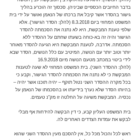
בדבר החיובים הכספיים שביניהן. סכסוך זה הוכרע בהליך
גישור בהסדר אשר קיבל את ברכתו של הנאמן ואושר על ידי בית
המשפט המחוזי ביום 8.3.2018 (להלן: הסדר הגישור). אלא
שלפי טענת המבקשת, היא לא נתנה את הסכמתה להסדר
הגישור והיה זה בא-כוחה בשעתו שחתם על ההסדר ללא
הסכמתה. אדרבה, לטענת המבקשת היא הגיעה להסדר מאוחר
יותר וטוב יותר עם הנושה, המיטיב עם כלל הנושים, הסדר שבא
לידי ביטוי במכתב מטעם הנושה מיום 16.9.2018
(להלן: ההסדר השני). בית המשפט המחוזי לא שעה לטענות
המבקשת כי לא נתנה את הסכמתה להסדר הגישור, וקבע כי
בכל מקרה ההסדר השני נטול תוקף – יהיה תוכנו אשר יהיה –
בהיותו הסדר שלא נערך בידיעתו או בהסכמתו של הנאמן על
נכסיה. המבקשת משיגה על החלטה זו מק"נ טעמים.
בית המשפט העליון קבע, כי דין הבקשה להידחות אף מבלי
לבקש את עמדות הצדדים האחרים לה.
ראש לכל והכול מכל כל, אין להסכם מעין ההסדר השני שהוא