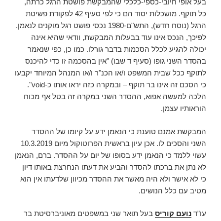
בעל אופי חיובי-כספי-כלכלי שהמבקשת פושטת הרגל כרתה,
כל תוקף. מושכלות יסוד הם כי לפי סעיף 42 לפקודת פשיטת
הרגל (נוסח חדש), התש"ם-1980 נכסי פושט רגל מוקנים לנאמן.
לפיכך, הנכס אינו עוד בבעלות המבקשת, וודאי שהיא אינה
יכולה להגיע לכלל הסכמות בדבר גורלו. כמו כן, כפי שנאמר
בהסדר השני גופו (סעיף ד שבו) "אין בהסכמה זו כדי להיכנס
לתוקף ככל שבית המשפט ו/או הכנ"ר ו/או המנהל המיוחד יקבעו
כי הסכם זה אינו בר תוקף – ובמקרה כזה יראו אותו כ-void".
הלכה למעשה אפוא, ההסדר השני במקרה זה בטל אף מכוח
הוראותיו עצמן.
המבקשת אמנם טוענת כי הנאמן ידע על קיומו של ההסדר
השני והסכים לו. אכן עיון בראשית הפרוטוקול מיום 10.3.2019
עשוי ללמד כי הנאמן ידע בסופו של יום על ההסדר. ברם, הנאמן
לא נתן את ברכתו להסדר והביע את דעתו הנחרצת באותו דיון
כי לא אישר ולא היה מאשר את ההסדר מכיוון שלדעתו אין הוא
מטיב עם כלל הנושים.
עו”ד
נועם קוריס
בעל תואר שני במשפטים מאוניברסיטת בר