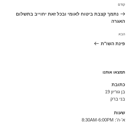
ניווט
הפוסט
קודם
הקודם
נתמך קצבת ביטוח לאומי ובכל זאת יחוייב בתשלום
האגרה
הפוסט
הבא
הבא
פינת השו"ת
תמצאו אותנו
כתובת
בן גוריון 19
בני ברק
שעות
א'-ה': 8:30AM-6:00PM