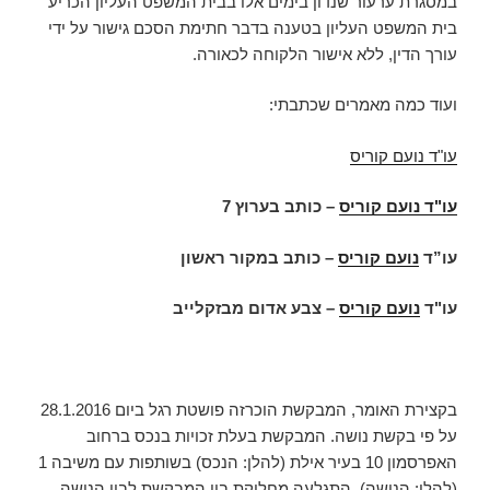
במסגרת ערעור שנדון בימים אלו בבית המשפט העליון הכריע
בית המשפט העליון בטענה בדבר חתימת הסכם גישור על ידי
עורך הדין, ללא אישור הלקוחה לכאורה.
ועוד כמה מאמרים שכתבתי:
עו"ד נועם קוריס
עו"ד נועם קוריס
–
כותב בערוץ 7
עו”ד
נועם קוריס
– כותב במקור ראשון
עו"ד
נועם קוריס
– צבע אדום מבזקלייב
בקצירת האומר, המבקשת הוכרזה פושטת רגל ביום 28.1.2016
על פי בקשת נושה. המבקשת בעלת זכויות בנכס ברחוב
האפרסמון 10 בעיר אילת (להלן: הנכס) בשותפות עם משיבה 1
(להלן: הנושה). התגלעה מחלוקת בין המבקשת לבין הנושה