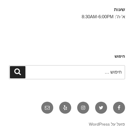
שעות
א'-ה': 8:30AM-6:00PM
חיפוש
חפש:
חיפוש
פייסבוק
טוויטר
אינסטגרם
יאלפ
אימייל
פועל על WordPress