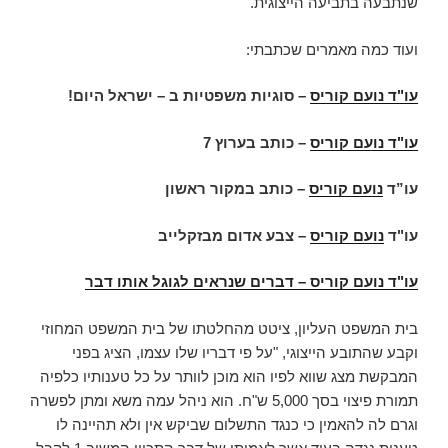
שנתבעה בתביעה הייצוגית.
ועוד כמה מאמרים שכתבתי:
עו"ד נועם קוריס
–
סוגיות משפטיות ב – ישראל היום
!
עו"ד נועם קוריס
–
כותב בערוץ 7
עו”ד
נועם קוריס
–
כותב במקור ראשון
עו"ד
נועם קוריס
–
צבע אדום מבזקלייב
עו"ד נועם קוריס – דברים שנראים לגוגל אותו דבר
בית המשפט העליון, ציטט מהחלטתו של בית המשפט המחוזי
וקבע שהתובע הייצוגי, "על פי דבריו שלו עצמו, הציג בפני
המבקשת מצג שווא לפיו הוא מוכן לוותר על כל טענותיו כלפיה
תמורת פיצוי בסך 5,000 ש"ח. הוא ניהל עמה משא ומתן לפשרה
וגרם לה להאמין כי כנגד התשלום שביקש אין ולא תהיינה לו