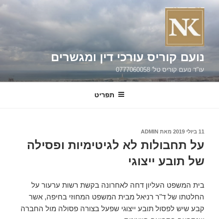
ילוג
תוכן
נועם קוריס עורכי דין ומגשרים
עו"ד נועם קוריס טל' 0777060058
תפריט
פורסם
11 ביולי 2019
מאת
ADMIN
ב
על תחבולות לא לגיטימיות ופסילה
של תובע ייצוגי
בית המשפט העליון דחה לאחרונה בקשת רשות ערעור על
החלטתו של ד"ר רניאל מבית המשפט המחוזי בחיפה, אשר
קבע שיש לפסול תובע ייצוגי שפעל בצורה פסולה מול החברה