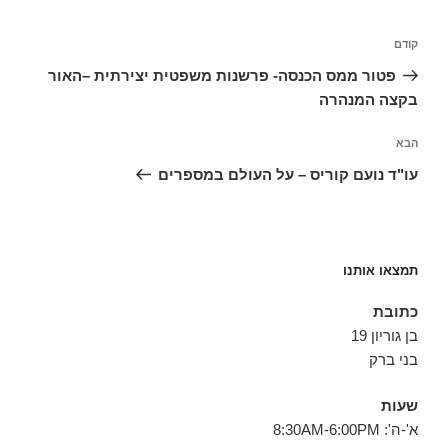
ניווט
הפוסט
קודם
הקודם
פטור ממס הכנסה- פרשנות משפטית יצירתית –האור
בקצה המנהרה
הפוסט
הבא
הבא
עו"ד נועם קוריס – על העולם במספרים
תמצאו אותנו
כתובת
בן גוריון 19
בני ברק
שעות
א'-ה': 8:30AM-6:00PM