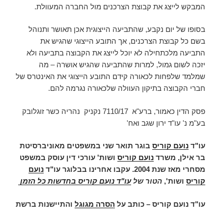
המבקש לייצג את קבוצת הצרכנים מול החברה המעוולת.
בסופו של יום נקבע, שהתביעה הייצוגית אכן תאושר ותנוהל
בשם כל קבוצת הצרכנים, אך התובע הייצוגי שהגיש את
התביעה מלכתחילה לא יוכל לייצג את הקבוצה בתביעה ולא
יזכה לשום גמול, למרות שהתביעה שהגיש אושרה – מה
שמלמד שלפחות לכאורה קידם התובע הייצוגי את האינטרס של
חברי הקבוצה בתיקון העוולה שלכאורה נגרמה להם.
פסק הדין כאמור, ברע"א 7110/17 נקניק נהריה כשר זוגלובק
בע"מ נ' עו"ד ירון שגב ואח'
עו"ד
נועם קוריס
בוגר תואר שני במשפטים מאוניברסיטת
בר אילן, משרד
נועם קוריס
ושות' עורכי דין עוסק במשפט
מסחרי מאז שנת 2004. עקבו אחרינו בבלוגר עו"ד
נועם
קוריס
ושות',
הטור של
עו"ד נועם קוריס בחדשות כל הזמן
עו"ד נועם קוריס – כותב על
הסרה מגוגל
והתיישנות ברשת