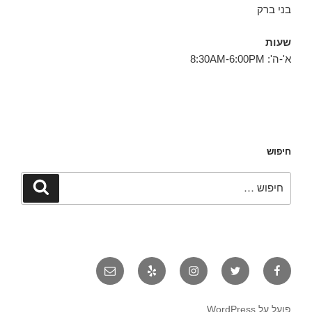
בני ברק
שעות
א'-ה': 8:30AM-6:00PM
חיפוש
חפש:
חיפוש
פייסבוק
טוויטר
אינסטגרם
יאלפ
אימייל
פועל על WordPress