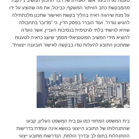
טענות נגדה בעוד אשר לאמיתו של דבר התכוון המשיב 1 לקבל
מהמבקשת כתב הוויתור המשקף, כביכול, את מה שהוצע על ידו
על מנת שיהווה ראיה בהליך בקשת האישור שתכנן מלכתחילה
להגיש נגדה". ועוד הוברר בפסק הדין, כי "מדובר בתחבולה
שהיא לגישתי בלתי לגיטימית בנסיבות העניין, אשר נועדה
להוציא מידי המשיב הפוטנציאלי מסמך שיוצג כראיה לטענות
שמתכוון התובע להעלות נגדו בבקשה לאישור תובענה ייצוגית".
בית המשפט המחוזי כמו גם בית המשפט העליון, קבעו
שהתנהלותו של התובע הייצוגי בנושא אינה עומדת בדרישות
ההתנהלות בתום לב ובדרך הולמת, הנדרשות מתובע ייצוגי