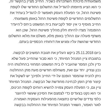
משמעותית מיכולת השתכרותו כשכיר. החייב מציין בהקשר זה,
כי הוא הציע מיוזמתו להגדיל את התשלום החודשי שלו לקופת
פשיטת הרגל, וכי הפעלת העסק תאפשר לו להגדיל בעתיד את
התשלומים החודשיים לקופת פשיטת הרגל באופן משמעותי.
החייב מוסיף כי אין יסוד לקביעות בית המשפט ביחס ל'היעדר
ההפנמה' מצדו להיותו חלק מהליך פשיטת הרגל, שכן הוא
משתף פעולה עם ההליך באופן מלא, משלם את מלוא התשלום
החודשי שהושת עליו ומגיש את דוחותיו הכספיים בעתם.
ביום 25.11.2018 ביקש העליון את תגובת המשיבים לבקשה.
בתגובתו ציין המנהל המיוחד, כי הוא סבור שהחייב פעל שלא
כדין ולכן המסר שהעביר לו בית המשפט המחוזי בהחלטתו היה
נכון וצודק. יחד עם זאת, משחלפו חודשיים מעת מתן ההחלטה
ניתן להניח שהמסר הופנם על-ידי החייב ולפיכך יש לשקול את
קיצור פרק הזמן לבחינה מחודשת של הבקשה. המנהל המיוחד
ציין גם, כי הפעלת העסק צפויה להשיא רווחים לקופת הכינוס,
וכי הוא נקט בצעדים כדי לצמצם את הסיכון שעשוי להיווצר
כלפי צדדים שלישיים כתוצאה מהפעילות העסקית האמורה.
לאור האמור, השאיר המנהל המיוחד את ההחלטה בבקשה