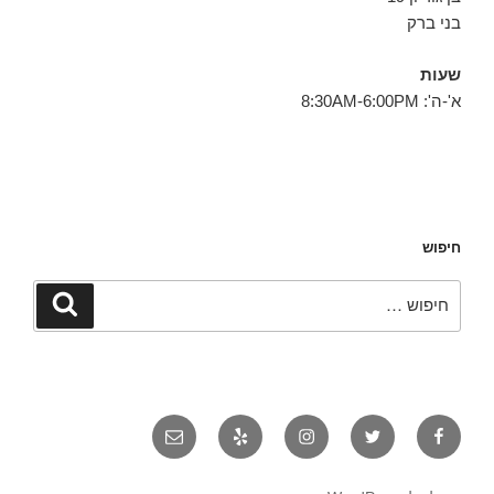
בני ברק
שעות
א'-ה': 8:30AM-6:00PM
חיפוש
חפש:
חיפוש
פייסבוק
טוויטר
אינסטגרם
יאלפ
אימייל