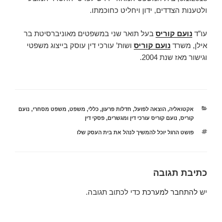
ולטענות הצדדים, ידון ויחליט כחוכמתו.
עו”ד
נועם קוריס
בעל תואר שני במשפטים מאוניברסיטת בר
אילן, משרד
נועם קוריס
ושות’ עורכי דין עוסק בייצוג משפטי
וגישור מאז שנת 2004.
קטגוריות
אקטואליה
,
הוצאה לפועל
,
חדלות פרעון
,
כללי
,
משפט
,
משפט מסחרי
,
נועם
קוריס
,
נועם קוריס עורכי דין ומגשרים
,
פסקי דין
תגיות
פושט הרגל יוכל להמשיך לנהל את בית העסק שלו
כתיבת תגובה
יש
להתחבר למערכת
כדי לכתוב תגובה.