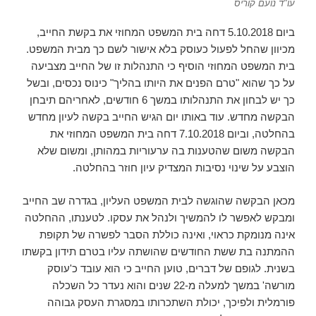
עו"ד נועם קוריס
ביום 5.10.2018 דחה בית המשפט המחוזי את בקשת החייב,
מכיוון שהחל לפעול כעוסק בלא אישור לשם כך מבית המשפט.
בית המשפט המחוזי הוסיף כי התנהלות זו של החייב מצביעה
על כך שהוא "טרם הפנים את היותו בהליך" כינוס נכסים, ובשל
כך יש לבחון את התנהלותו במשך 6 חודשים, לאחריהם תיבחן
הבקשה מחדש. עוד באותו יום הגיש החייב בקשה לעיון מחדש
בהחלטה, וביום 7.10.2018 דחה בית המשפט המחוזי את
הבקשה משום שהטענות בה ערעוריות במהותן, ומשום שלא
הוצבע על שינוי נסיבות המצדיק עיון חוזר בהחלטה.
מכאן הבקשה שהוגשה לבית המשפט העליון, בגדרה שב החייב
ומבקש לאפשר לו להמשיך ולנהל את עסקו. לטענתו, ההחלטה
אינה מנומקת כראוי, ואינה כוללת הסבר לפשרה של תקופת
ההמתנה בת ששת החודשים שהושתה עליו בטרם תידון בקשתו
בשנית. לגופם של דברים, טוען החייב כי הוא עובד כ'עוסק
מורשה' במשך למעלה מ-22 שנים והוא נעדר כל השכלה
פורמלית ולפיכך, יכולת השתכרותו במסגרת העסק גבוהה