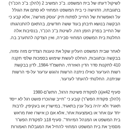
לשיקול דעתו של בית המשפט. ב"כ המשיב 2 (להלן: ב"כ הכנ"ר)
בתגובתה, הדגישה כי בית המשפט המחוזי לא סתם את הגולל
על האפשרות של החייב לפתוח תיק 'עוסק מורשה', אלא קבע כי
הבקשה בנושא תיבחן בעוד ששה חודשים, בהתאם להתנהגותו
של החייב בפרק הזמן הזה. לשיטת ב"כ הכנ"ר, בנסיבות אלה
החלטת בית המשפט המחוזי סבירה, ואין הצדקה להתערב בה.
לאחר שבית המשפט העליון שקל את טענות הצדדים מזה ומזה,
בבקשה ובתגובות, הוחלט לעשות שימוש בסמכות שלפי תקנה
410 לתקנות סדר הדין האזרחי, התשמ"ד-1984, לדון בבקשת
רשות הערעור כאילו ניתנה הרשות והוגש ערעור על-פי הרשות
שניתנה. החלטתי להעתר לערעור.
סעיף 42א(ג) לפקודת פשיטת הרגל, התש"ם-1980
(להלן: פקודת הפש"ר) קובע כי "חייב שהוכרז פושט רגל לא ייסד
תאגיד ולא יהיה בעל ענין בתאגיד, במישרין או בעקיפין, לרבות
יחד עם אחר או באמצעות אחר, אלא אם כן אישרו זאת מראש
בית המשפט או המנהל המיוחד". סעיף 18ב לפקודת הפש"ר
מסמיך את בית המשפט המחוזי להחיל את המגבלות האמורות