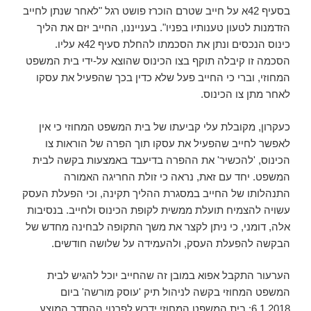
בסעיף 42א על חייב שטרם הוכרז פושט רגל "לאחר שנתן לחייב
הזדמנות לטעון טענותיו בפניו". בענייננו, החייב יזם את הליך
כינוס הנכסים ונתן את הסכמתו להחלת סעיף 42א עליו.
הסכמה זו קיבלה תוקף בצו הכינוס שהוצא על-ידי בית המשפט
המחוזי, וברי כי החייב פעל שלא כדין בכך שהפעיל את עסקו
לאחר מתן צו הכינוס.
כעקרון, מקובלת עלי קביעתו של בית המשפט המחוזי כי אין
לאפשר לחייב שהפעיל את עסקו תוך הפרה של הוראות צו
הכינוס, 'להכשיר' את ההפרה בדיעבד באמצעות בקשה לבית
המשפט. יחד עם זאת, נראה כי זולת החריגה האמורה
התנהלותו של החייב במסגרת ההליך תקינה, וכי הפעלת העסק
עשויה להצמיח תועלת ממשית לקופת הכינוס ולחייב. בנסיבות
אלה, דומני, כי ניתן לקצר את משך התקופה לבחינה מחדש של
הבקשה להפעלת העסק, ולהעמידה על שלושה חודשים.
הערעור התקבל אפוא במובן זה שהחייב יוכל להגיש לבית
המשפט המחוזי בקשה לניהול תיק 'עוסק מורשה' ביום
6.1.2018; בית המשפט המחוזי ידרש לפרטי ההסדר המוצע