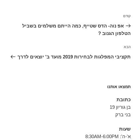
ניווט
הפוסט
קודם
הקודם
אפ נוה- הדס שטייף, כמה הייתם משלמים בשביל
הטלפון הגנוב ?
הפוסט
הבא
הבא
תקציבי המפלגות לבחירות 2019 מועד ב' יוצאים לדרך
תמצאו אותנו
כתובת
בן גוריון 19
בני ברק
שעות
א'-ה': 8:30AM-6:00PM