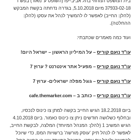
בית המשפט המחוזי בתל אביב-יפו (השופט ע' מאור) בפש"ר
37933-02-18 מיום 5.10.2018, בגדרה נדחתה בקשת המבקש
(להלן: החייב) לאפשר לו להמשיך לנהל את עסקו (להלן:
ההחלטה).
ועוד כמה מאמרים שכתבתי:
עו"ד נועם קוריס
– על המיליון הראשון – ישראל היום!
עו"ד נועם קוריס
– מפעיל אתר אינטרנט ? ערוץ 7
עו"ד נועם קוריס
– גוגל מפלה ישראלים- ערוץ 7
עו"ד נועם קוריס
– כותב ב –
cafe.themarker.com
ביום 18.2.2018 הגיש החייב בקשה למתן צו כינוס לנכסיו,
ובחלוף כשלושה חודשים ניתן צו כינוס כאמור. ביום 4.10.2018
הגיש המשיב 1 (להלן: המנהל המיוחד) המלצה, לבקשת החייב,
לאפשר לו לנהל תיק 'עוסק מורשה' ברשויות המס, כדי שיוכל