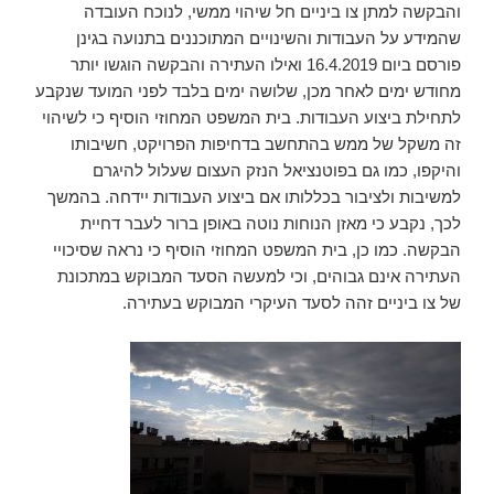
והבקשה למתן צו ביניים חל שיהוי ממשי, לנוכח העובדה
שהמידע על העבודות והשינויים המתוכננים בתנועה בגינן
פורסם ביום 16.4.2019 ואילו העתירה והבקשה הוגשו יותר
מחודש ימים לאחר מכן, שלושה ימים בלבד לפני המועד שנקבע
לתחילת ביצוע העבודות. בית המשפט המחוזי הוסיף כי לשיהוי
זה משקל של ממש בהתחשב בדחיפות הפרויקט, חשיבותו
והיקפו, כמו גם בפוטנציאל הנזק העצום שעלול להיגרם
למשיבות ולציבור בכללותו אם ביצוע העבודות יידחה. בהמשך
לכך, נקבע כי מאזן הנוחות נוטה באופן ברור לעבר דחיית
הבקשה. כמו כן, בית המשפט המחוזי הוסיף כי נראה שסיכויי
העתירה אינם גבוהים, וכי למעשה הסעד המבוקש במתכונת
של צו ביניים זהה לסעד העיקרי המבוקש בעתירה.