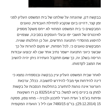
בבקשה דנן, שהונחה על שולחנו של בית המשפט העליון לפני
זמן קצר, דהיינו ביום שנקבע לתחילת העבודות, טוענים
המבקשים כי בית המשפט המחוזי לא ייחס משקל מספיק
לאינטרס של תושבי יפו ובעלי העסקים בסביבה, שצפויים
להיפגע מהסדרי התנועה החדשים, ועל כן החלטתו שגויה.
המבקשים טוענים כי, לכל הפחות, יש מקום להורות על כך
שבשני כיווני התנועה יישמר נתיב אחד שבו לא יבוצעו עבודות
הריסה בשלב זה, כך שאם תתקבל העתירה ניתן יהיה להשיב
את המצב לקדמותו.
לאחר שבית המשפט העליון עיין בבקשה ובנספחיה נמצא כי
דינה להידחות אף מבלי להידרש לתשובה. ככלל, ערכאת
הערעור אינה נוהגת להתערב בהחלטות הנסבות על בקשות
למתן צו ביניים (ראו למשל: בר"ם 8325/14 בן רז השקעות
ופיתוח בע"מ נ' ועדת הערר לתכנון ולבניה – מחוז צפון, פסקה
15 (29.12.2014); בר"ם 7480/15 אבו ליל נ' הוועדה המקומית