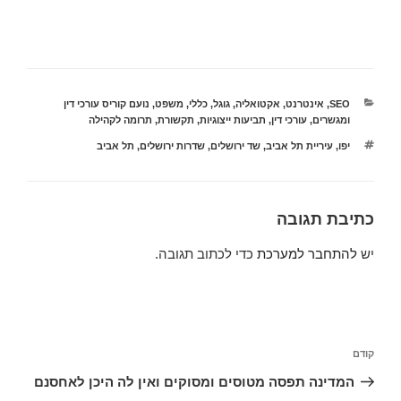
קטגוריות
SEO
,
אינטרנט
,
אקטואליה
,
גוגל
,
כללי
,
משפט
,
נועם קוריס עורכי דין
ומגשרים
,
עורכי דין
,
תביעות ייצוגיות
,
תקשורת
,
תרומה לקהילה
תגיות
יפו
,
עיריית תל אביב
,
שד ירושלים
,
שדרות ירושלים
,
תל אביב
כתיבת תגובה
יש
להתחבר למערכת
כדי לכתוב תגובה.
ניווט
הפוסט
קודם
הקודם
המדינה תפסה מטוסים ומסוקים ואין לה היכן לאחסנם