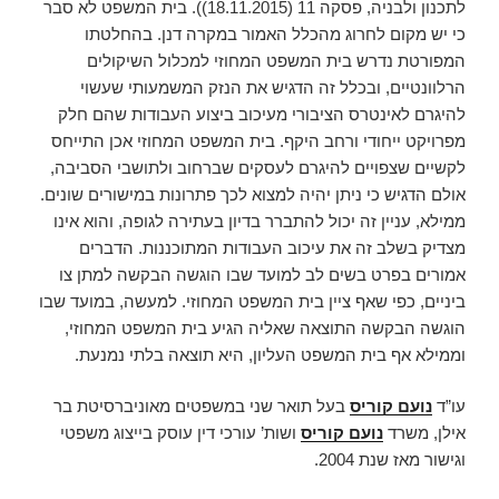
לתכנון ולבניה, פסקה 11 (18.11.2015)). בית המשפט לא סבר
כי יש מקום לחרוג מהכלל האמור במקרה דנן. בהחלטתו
המפורטת נדרש בית המשפט המחוזי למכלול השיקולים
הרלוונטיים, ובכלל זה הדגיש את הנזק המשמעותי שעשוי
להיגרם לאינטרס הציבורי מעיכוב ביצוע העבודות שהם חלק
מפרויקט ייחודי ורחב היקף. בית המשפט המחוזי אכן התייחס
לקשיים שצפויים להיגרם לעסקים שברחוב ולתושבי הסביבה,
אולם הדגיש כי ניתן יהיה למצוא לכך פתרונות במישורים שונים.
ממילא, עניין זה יכול להתברר בדיון בעתירה לגופה, והוא אינו
מצדיק בשלב זה את עיכוב העבודות המתוכננות. הדברים
אמורים בפרט בשים לב למועד שבו הוגשה הבקשה למתן צו
ביניים, כפי שאף ציין בית המשפט המחוזי. למעשה, במועד שבו
הוגשה הבקשה התוצאה שאליה הגיע בית המשפט המחוזי,
וממילא אף בית המשפט העליון, היא תוצאה בלתי נמנעת.
עו”ד
נועם קוריס
בעל תואר שני במשפטים מאוניברסיטת בר
אילן, משרד
נועם קוריס
ושות’ עורכי דין עוסק בייצוג משפטי
וגישור מאז שנת 2004.