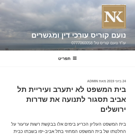
ילוג
תוכן
נועם קוריס עורכי דין ומגשרים
עו"ד נועם קוריס טל' 0777060058
תפריט
פורסם
24 ביוני 2019
מאת
ADMIN
ב
בית המשפט לא יתערב ועיריית תל
אביב תסגור לתנועה את שדרות
ירושלים
בית המשפט העליון הכריע בימים אלו בבקשת רשות ערעור על
החלטתו של בית המשפט המחוזי בתל אביב-יפו בשבתו כבית