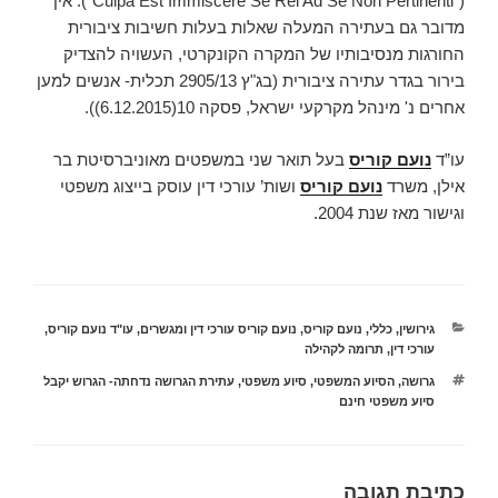
("Culpa Est Immiscere Se Rei Ad Se Non Pertinenti"). אין
מדובר גם בעתירה המעלה שאלות בעלות חשיבות ציבורית
החורגות מנסיבותיו של המקרה הקונקרטי, העשויה להצדיק
בירור בגדר עתירה ציבורית (בג"ץ 2905/13 תכלית- אנשים למען
אחרים נ' מינהל מקרקעי ישראל, פסקה 10(‏6.12.2015)).
עו”ד
נועם קוריס
בעל תואר שני במשפטים מאוניברסיטת בר
אילן, משרד
נועם קוריס
ושות’ עורכי דין עוסק בייצוג משפטי
וגישור מאז שנת 2004.
קטגוריות
גירושין
,
כללי
,
נועם קוריס
,
נועם קוריס עורכי דין ומגשרים
,
עו"ד נועם קוריס
,
עורכי דין
,
תרומה לקהילה
תגיות
גרושה
,
הסיוע המשפטי
,
סיוע משפטי
,
עתירת הגרושה נדחתה- הגרוש יקבל
סיוע משפטי חינם
כתיבת תגובה