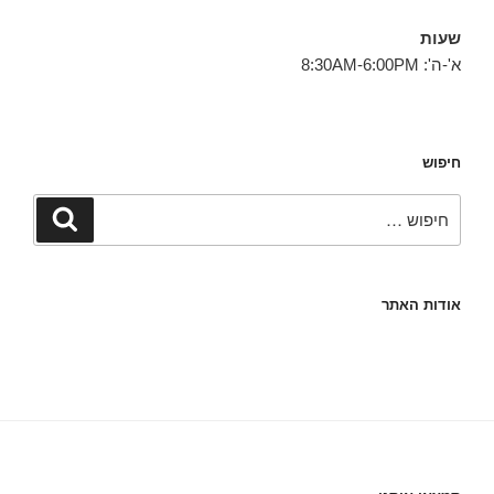
שעות
א'-ה': 8:30AM-6:00PM
חיפוש
חפש:
חיפוש
אודות האתר