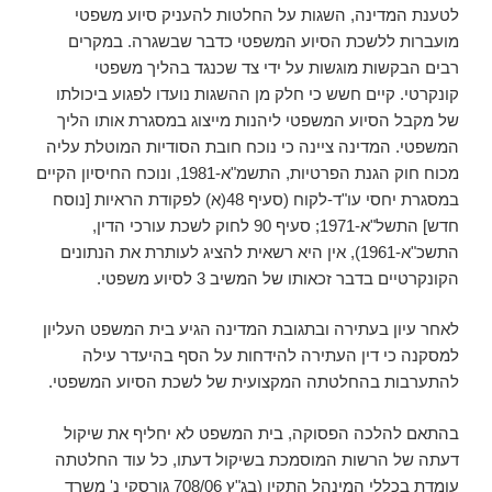
לטענת המדינה, השגות על החלטות להעניק סיוע משפטי
מועברות ללשכת הסיוע המשפטי כדבר שבשגרה. במקרים
רבים הבקשות מוגשות על ידי צד שכנגד בהליך משפטי
קונקרטי. קיים חשש כי חלק מן ההשגות נועדו לפגוע ביכולתו
של מקבל הסיוע המשפטי ליהנות מייצוג במסגרת אותו הליך
המשפטי. המדינה ציינה כי נוכח חובת הסודיות המוטלת עליה
מכוח חוק הגנת הפרטיות, התשמ"א-1981, ונוכח החיסיון הקיים
במסגרת יחסי עו"ד-לקוח (סעיף 48(א) לפקודת הראיות [נוסח
חדש] התשל"א-1971; סעיף 90 לחוק לשכת עורכי הדין,
התשכ"א-1961), אין היא רשאית להציג לעותרת את הנתונים
הקונקרטיים בדבר זכאותו של המשיב 3 לסיוע משפטי.
לאחר עיון בעתירה ובתגובת המדינה הגיע בית המשפט העליון
למסקנה כי דין העתירה להידחות על הסף בהיעדר עילה
להתערבות בהחלטתה המקצועית של לשכת הסיוע המשפטי.
בהתאם להלכה הפסוקה, בית המשפט לא יחליף את שיקול
דעתה של הרשות המוסמכת בשיקול דעתו, כל עוד החלטתה
עומדת בכללי המינהל התקין (בג"ץ 708/06 גורסקי נ' משרד