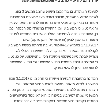
עו"ד נועם קוריס
– כותב ב –
cafe.themarker.com
לטענת העותרת, בניגוד למצג השווא שהציג המשיב 3 בפני
לשכת הסיוע המשפטי, מדובר באדם בעל אמצעים המתפרנס
מסחר ברכבי יוקרה, מבלי שהדבר מדווח לרשויות המס. לעניין
זה אף נטען כי המשיב 3 זומן לחקירה במשרדי מס הכנסה. כמו
כן, העותרת צירפה לעתירתה החלטה של בית המשפט לענייני
משפחה בראשון לציון (הרשמת ש' רוזמן פרקש) מיום
17.10.2017 בתמ"ש 49702-04-17, בה נדחתה בקשת המשיב 3
לקבלת פטור מאגרה, כאינדיקציה לכך שמצבו הכלכלי לא
מצדיק קבלת סיוע משפטי מלשכת הסיוע המשפטי. על כן, נטען
כי המשיב 3 היתל בלשכת הסיוע המשפטי וכי הסיוע המשפטי
לו הוא זוכה ניתן לו שלא בצדק.
המדינה בתגובתה לעתירה אישרה כי החל מיום 3.1.2017 זוכה
המשיב 3 לסיוע משפטי מטעם לשכת הסיוע המשפטי, וכי
העותרת פנתה ללשכת הסיוע המשפטי וביקשה כי יופסק הסיוע
המשפטי שניתן למשיב 3 בטענה כי הוא לא עומד בקריטריונים
המזכים בקבלת סיוע משפטי. בעקבות פניה זו ערכה לשכת