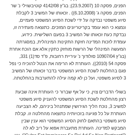
הפנים, פסקה 10 (23.9.2007); בג"ץ 4142/08 קוטיבשוילי נ' שר
הפנים, פסקה ג' (6.10.2008)) . זכאותו של המשיב 3 לקבלת
סיוע משפטי נבדקה על ידי לשכת הסיוע המשפטי פעמיים,
ונמצא כי הוא עומד בקריטריונים המזכים. כתוצאה מעתירה זו,
נבדקת כעת זכאותו של המשיב 3 בפעם השלישית. כידוע,
עומדת לזכות המדינה חזקת התקינות המינהלית, במסגרתה
המעשה המינהלי של הרשות מוחזק כתקין אלא אם הוכח אחרת
(בג"ץ 10907/04 סולודוך נ' עיריית רחובות, פ"ד סד(1) 331,
פסקה 54 (2010)). העותרת לא הרימה את הנטל להוכיח כי נפל
פגם בהחלטת לשכת הסיוע המשפטי בדבר זכאותו של המשיב
3 לסיוע משפטי, ועל כן לא קמה עילה להתערבות בהחלטתה.
בשולי הדברים צוין, כי על אף שברור כי העותרת אינה שבעת
רצון מהחלטת לשכת הסיוע המשפטי להעניק סיוע משפטי
למשיב 3, נוכח הליך הגירושין שמתנהל ביניהם, לא הצביעה
העותרת על כל פגיעה בזכויותיה כתוצאה מהחלטה זו. קבלת
סיוע משפטי בהתאם לחוק הסיוע המשפטי הוא ענין שבין
המבקש למדינה. העותרת מתעברת אפוא על ריב לא לה