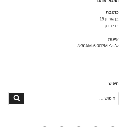
תמצאו אותנו
כתובת
בן גוריון 19
בני ברק
שעות
א'-ה': 8:30AM-6:00PM
חיפוש
חפש:
חיפוש