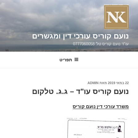
ילוג
תוכן
נועם קוריס עורכי דין ומגשרים
עו"ד נועם קוריס טל' 0777060058
תפריט
פורסם
22 במאי 2019
מאת
ADMIN
ב
נועם קוריס עו"ד – ג.ג. טלקום
משרד עורכי דין נועם קוריס