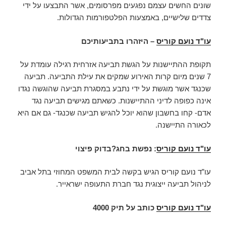
שונים החשים עצמם נפגעים מפרסומים, אשר התבצעו על ידי
צדדים שלישיים, באמצעות הפלטפורמות הגדולות.
עו"ד נועם קוריס
– היזהרו בתביעותיכם
תקופת ההתיישנות על הגשת תביעה אזרחית רגילה עומדת על
7 שנים מיום קרות האירוע שמקים את עילת התביעה. תביעה
שכנגד אשר מוגשת על ידי נתבע במסגרת תביעה שהוגשה נגדו
אינה כפופה לדיני ההתיישנות. כשאתם מגישים תביעה נגד
אדם- קחו בחשבון שהוא יוכל להגיש תביעה שכנגד- גם אם היא
לכאורה התיישנה.
עו"ד נועם קוריס
: נפשת בחג?בדוק פיצוי
עו”ד נועם קוריס הגיש בקשה לבית המשפט המחוזי בתל אביב
לניהול תביעה ייצוגית נגד חברת התעופה ישראייר.
עו"ד נועם קוריס
כותב על תיק 4000