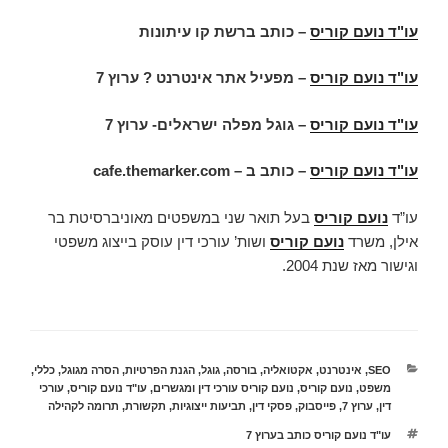
עו"ד נועם קוריס
– כותב ברשת קו עיתונות
עו"ד נועם קוריס
– מפעיל אתר אינטרנט ? ערוץ 7
עו"ד נועם קוריס
– גוגל מפלה ישראלים- ערוץ 7
עו"ד נועם קוריס
– כותב ב –
cafe.themarker.com
עו”ד
נועם קוריס
בעל תואר שני במשפטים מאוניברסיטת בר
אילן, משרד
נועם קוריס
ושות’ עורכי דין עוסק בייצוג משפטי
וגישור מאז שנת 2004.
קטגוריות
SEO
,
אינטרנט
,
אקטואליה
,
בורסה
,
גוגל
,
הגנת הפרטיות
,
הסרה מגוגל
,
כללי
,
משפט
,
נועם קוריס
,
נועם קוריס עורכי דין ומגשרים
,
עו"ד נועם קוריס
,
עורכי
דין
,
ערוץ 7
,
פייסבוק
,
פסקי דין
,
תביעות ייצוגיות
,
תקשורת
,
תרומה לקהילה
תגיות
עו"ד נועם קוריס כותב בערוץ 7