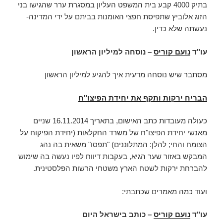
בתיק 4000 קבע בית המשפט העליון במסגרת ערר שהגישו בני
הזוג אלוביץ שתפיסת חפצי האומנות בביתם על ידי המדינה-
נעשתה שלא כדין.
עו"ד
נועם קוריס
– נוסחה למיליון הראשון
מסתבר שיש נוסחה מדעית איך להגיע למיליון הראשון
הבריח ירקות ותקף את יחידת הפיצו"ח
כעולה מעובדות כתב האישום, בתאריך 16.11.2014 שניים
מאנשי יחידת הפיצו"ח של משרד החקלאות (יחידת הפיקוח על
הצומח והחי; להלן: המתלוננים) "תפסו" משאית בה נהג
המבקש באזור שער הגיא, בעקבות דיווח לפיו נעשה בה שימוש
להברחת ירקות לשטח הארץ משטחי הרשות הפלסטינית.
ועוד כמה מאמרים שכתבתי:
עו"ד
נועם קוריס
– כותב בישראל היום