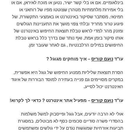
בינלאומיים. אם או בלי קשר ישיר, נטען או מוכח לאיראן, אם או
בלי אמירות מלחמתיות מטהרן שצוטטו מפיו של רוחאני או
חמינאי, מסתבר שסיקור באינטרנט או באמצעי התקשורת, של
פיגוע טרור מחריד ובלתי צפוי מושך את התעניינות הגולשים
ומזנק מהר למדי לראש טבלת תוצאות החיפוש באינטרנט של
אותו סיקור בזמן אמת, ואף נותר שם בדרך כלל בראש טבלת
החיפושים במילים הרלבנטיות , גם לאחר שעובר זמן.
עו"ד
נועם קוריס
– איך מוחקים מגוגל ?
הסרת תוצאות שליליות ממנוע החיפוש של גוגל היא אפשרית,
במקרים מסויימים גם פנייה בעתירה למוסד הבוררות של איגוד
האינטרנט יכול לסייע
.
עו"ד
נועם קוריס
– מפעיל אתר אינטרנט ? כדאי לך לקרוא!
אולי לא הרבה יודעים, אבל גוגל ופייסבוק למשל משלמות
בהסדרי פשרה סודיים סכומים כסף לא מבוטלים, במסגרת
תביעות אזרחיות שמוגשות נגדם על ידי גולשים ומשתמשים