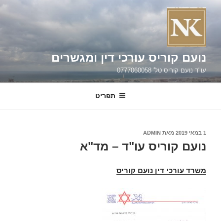
ילוג
תוכן
נועם קוריס עורכי דין ומגשרים
עו"ד נועם קוריס טל' 0777060058
תפריט
פורסם
1 במאי 2019
מאת
ADMIN
ב
נועם קוריס עו"ד – מד"א
משרד עורכי דין נועם קוריס