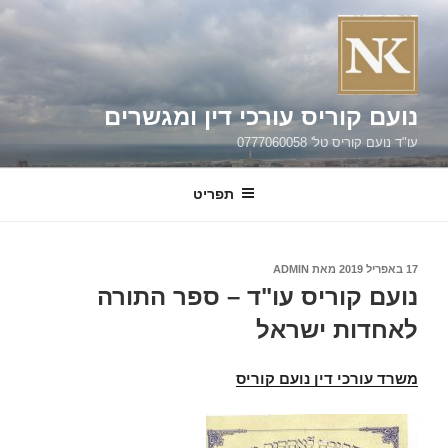
ילוג
תוכן
נועם קוריס עורכי דין ומגשרים
עו"ד נועם קוריס טל' 0777060058
תפריט
פורסם
17 באפריל 2019
מאת
ADMIN
ב
נועם קוריס עו"ד – ספר התורה
לאחדות ישראל
משרד עורכי דין נועם קוריס