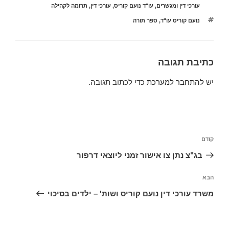
עורכי דין ומגשרים
,
עו"ד נועם קוריס
,
עורכי דין
,
תרומה לקהילה
תגיות
נועם קוריס עו"ד
,
ספר תורה
כתיבת תגובה
יש
להתחבר למערכת
כדי לכתוב תגובה.
ניווט
הפוסט
קודם
הקודם
בג"צ נתן צו אישור זמני ליוצאי דרפור
הפוסט
הבא
הבא
משרד עורכי דין נועם קוריס ושות' – ילדים בסיכוי