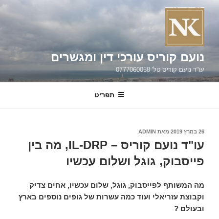
ילוג
תוכן
נועם קוריס עורכי דין ומגשרים
עו"ד נועם קוריס טל' 0777060058
תפריט
פורסם
26 במרץ 2019
מאת
ADMIN
ב
עו"ד נועם קוריס – IL-DRP, מה בין
פייסבוק, גוגל ושלום עכשיו
מה המשותף לפייסבוק, גוגל, שלום עכשיו, אחים צדיק
וקבוצת עזריאלי ועוד כמה עשרות של גופים נוספים בארץ
ובעולם ?