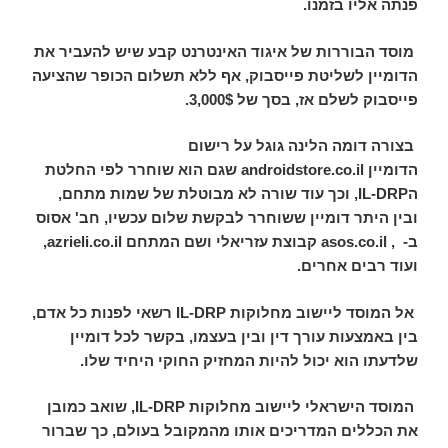
פנתה אליו בזמנו.
מוסד הבוררות של איגוד האינטרנט קבע שיש להעביר את
הדומיין לשליטת פייסבוק, אף ללא תשלום הכופר שהציעה
פייסבוק לשלם אז, בסך של 3,000$.
בצורה דומה הלינה גוגל על רישום
הדומיין
androidstore.co.il
שגם הוא שוחרר לפי החלטת
ה
IL-DRP
, וכך עוד שורה לא מבוטלת של שמות מתחם,
ובין היתר דומיין ששוחרר לבקשת שלום עכשיו, חב' אסוס
ב-
, asos.co.il
קבוצת עזריאלי ושם המתחם
azrieli.co.il
,
ועוד רבים אחרים.
אל המוסד ליישוב מחלוקות
IL-DRP
רשאי לפנות כל אדם,
בין באמצעות עורך דין ובין בעצמו, בקשר לכל דומיין
שלדעתו הוא יכול להיות המחזיק החוקי היחיד שלו.
המוסד הישראלי ליישוב מחלוקות
IL-DRP
, שואב כמובן
את הכללים המדריכים אותו מהמקובל בעולם, כך שברור