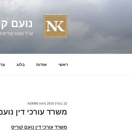
ילוג
תוכן
נועם קו
עו"ד נועם קוריס טל' 060058
ראשי
אודות
בלוג
צרו
פורסם
22 במרץ 2019
מאת
ADMIN
ב
משרד עורכי דין נועם
משרד עורכי דין נועם קוריס