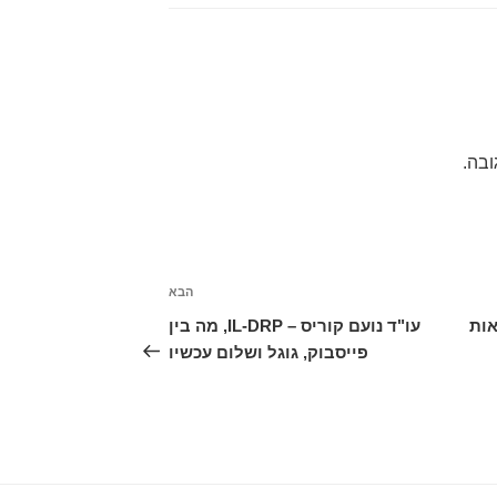
ובה.
הבא
הפוסט
הבא
אות
עו"ד נועם קוריס – IL-DRP, מה בין
פייסבוק, גוגל ושלום עכשיו