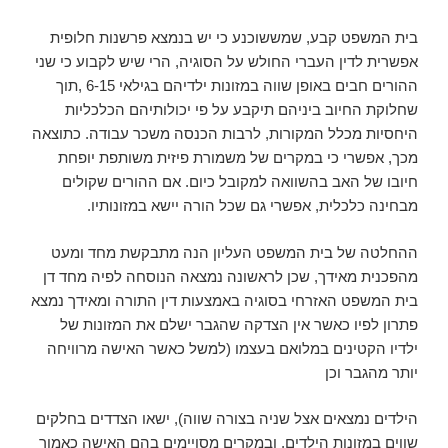
בית המשפט קבע, שמששוכנע כי יש בנמצא פרשנות חלופית
אפשרית לדין העברי החולש על הסוגיה, הרי שיש לקבוע כי שני
ההורים חבים באופן שווה במזונות ילדיהם בגילאי 6-15 ,תוך
שחלוקת החיוב ביניהם תיקבע על פי יכולותיהם הכלכליות
היחסיות מכלל המקורות, לרבות הכנסה משכר עבודה. כתוצאה
מכך, אפשרי כי במקרים של משמורת פיזית משותפת יופחת
חיובו של האב בהשוואה למקובל כיום. אם ההורים שקולים
מבחינה כלכלית, אפשרי גם שכל הורה יישא במזונותיו.
ההחלטה של בית המשפט העליון הנה מתבקשת מחד ומעט
מהפכנית מאידך, שכן לראשונה נמצאה הנוסחה לפיה מחד דן
בית המשפט האזרחי בסוגיה באמצעות דין התורה ומאידך נמצא
פתרון לפיו כאשר אין הצדקה שהגבר ישלם את המזונות של
ילדיו הקטינים במלואם בעצמו (למשל כאשר האישה מרוויחה
יותר מהגבר וכן
הילדים נמצאים אצל שניה בצורה שווה), ישאו הצדדים בחלקים
שווים במזונות הילדים, ובמקרים מסויימים בהם האישה כאמור