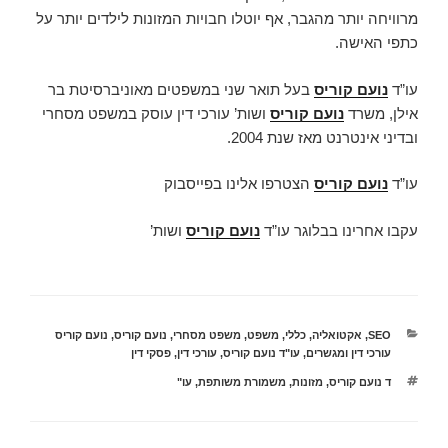
מרוויחה יותר מהגבר, אף יוטלו חבויות המזונות לילדים יותר על
כתפי האישה.
עו”ד
נועם קוריס
בעל תואר שני במשפטים מאוניברסיטת בר
אילן, משרד
נועם קוריס
ושות’ עורכי דין עוסק במשפט מסחרי
ובדיני אינטרנט מאז שנת 2004.
עו”ד
נועם קוריס
הצטרפו אלינו בפייסבוק
עקבו אחרינו בבלוגר עו”ד
נועם קוריס
ושות’
קטגוריות
SEO
,
אקטואליה
,
כללי
,
משפט
,
משפט מסחרי
,
נועם קוריס
,
נועם קוריס
עורכי דין ומגשרים
,
עו"ד נועם קוריס
,
עורכי דין
,
פסקי דין
תגיות
ד נועם קוריס
,
מזונות
,
משמורת משותפת
,
עו"