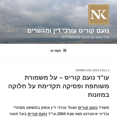
ילוג
תוכן
נועם קוריס עורכי דין ומגשרים
עו"ד נועם קוריס טל' 0777060058
תפריט
פורסם
2 במרץ 2019
מאת
ADMIN
ב
עו"ד נועם קוריס – על משמורת
משותפת ופסיקה תקדימת על חלוקה
במזונות
משרד
נועם קוריס
ושות’ עורכי דין עוסק במשפט מסחרי
ובדיני אינטרנט מאז שנת 2004.
עו”ד
נועם קוריס
בעל תואר