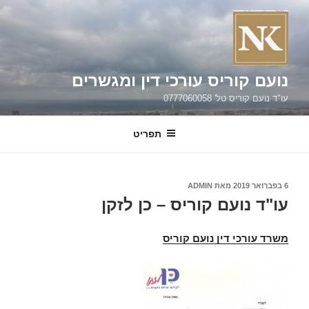
ילוג
תוכן
נועם קוריס עורכי דין ומגשרים
עו"ד נועם קוריס טל' 0777060058
תפריט
פורסם
6 בפברואר 2019
מאת
ADMIN
ב
עו"ד נועם קוריס – כן לזקן
משרד עורכי דין נועם קוריס