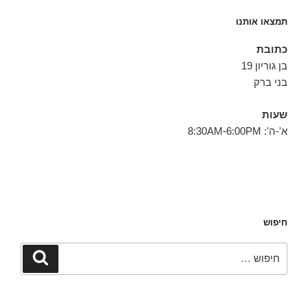
תמצאו אותנו
כתובת
בן גוריון 19
בני ברק
שעות
א'-ה': 8:30AM-6:00PM
חיפוש
חפש:
חיפוש