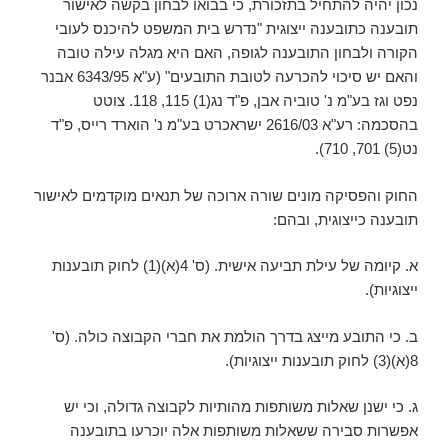
נכון יהיה להתחיל בתזכורת, כי בבואו לבחון בקשה לאישור
תובענה כתובענה ייצוגית "נדרש בית המשפט להיכנס לעובי
הקורה ולבחון התובענה לגופה, האם היא מגלה עילה טובה
והאם יש סיכוי להכרעה לטובת התובעים" (ע"א 6343/95 אבנר
נפט וגז בע"מ נ' טוביה אבן, פ"ד נג(1) 115, 118. צוטט
בהסכמה: רע"א 2616/03 ישראכרט בע"מ נ' הוארד רייס, פ"ד
נט(5) 701, 710).
החוק והפסיקה מונים שורה ארוכה של תנאים מוקדמים לאישור
תובענה כייצוגית, ובהם:
א. קיומה של עילת תביעה אישית. (ס' 4(א)(1) לחוק תובענות
ייצוגיות).
ב. כי התובע מייצג בדרך הולמת את חברי הקבוצה כולה. (ס'
8(א)(3) לחוק תובענות ייצוגיות).
ג. כי ישנן שאלות משותפות מהותיות לקבוצה גדולה, וכי יש
אפשרות סבירה ששאלות משותפות אלה יוכרעו בתובענה