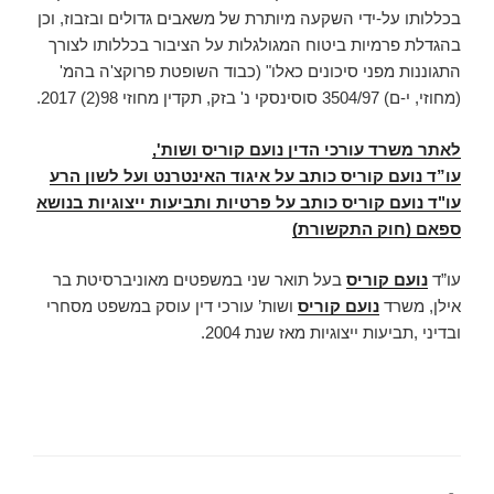
בכללותו על-ידי השקעה מיותרת של משאבים גדולים ובזבוז, וכן
בהגדלת פרמיות ביטוח המגולגלות על הציבור בכללותו לצורך
התגוננות מפני סיכונים כאלו" (כבוד השופטת פרוקצ'ה בהמ'
(מחוזי, י-ם) 3504/97 סוסינסקי נ' בזק, תקדין מחוזי 98(2) 2017.
לאתר משרד עורכי הדין נועם קוריס ושות',
עו”ד נועם קוריס כותב על איגוד האינטרנט ועל לשון הרע
עו"ד נועם קוריס כותב על פרטיות ותביעות ייצוגיות בנושא
ספאם (חוק התקשורת)
עו”ד
נועם קוריס
בעל תואר שני במשפטים מאוניברסיטת בר
אילן, משרד
נועם קוריס
ושות’ עורכי דין עוסק במשפט מסחרי
ובדיני ,תביעות ייצוגיות מאז שנת 2004.