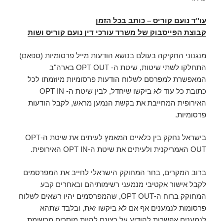
עו"ד נועם קוריס – כותב בכל הזמן
קבוצת הפייסבוק של משרד עורכי דין נועם קוריס ושות
מנגנוני החקיקה בעולם בנושא הודעות מייל פרסומיות (ספאם)
התחלקו לשתי שיטות, שיטת ה- OPT OUT בארה"ב
המאפשרת למפרסם לשלוח הודעות פרסומיות מיוזמתו לכל
כתובת כל עוד לא ביקשו שיחדל, לבין שיטת ה- OPT IN
האירופית המחייבת את בקשת הנמען מראש, לקבל הודעות
פרסומיות.
בישראל נחקק בין כלאיים המאמץ לעיתים את שיטת ה-OPT
OUT האמריקנית ולעיתים את שיטת ה-OPT IN האירופית.
ברוב המקרים, בחר המחוקק הישראלי לחייב את המפרסמים
לקבל אישור אקטיבי מנמעני רשימותיהם ובאחרים קבע
המחוקק ברוח ה-OPT OUT, שהמפרסמים יהיו רשאים לשלוח
פרסומות לנמענים אף אם לא ביקשו זאת, ובלבד שתהא
לנמענים אפשרות להודיע על רצונם להיות מוסרים מרשימת