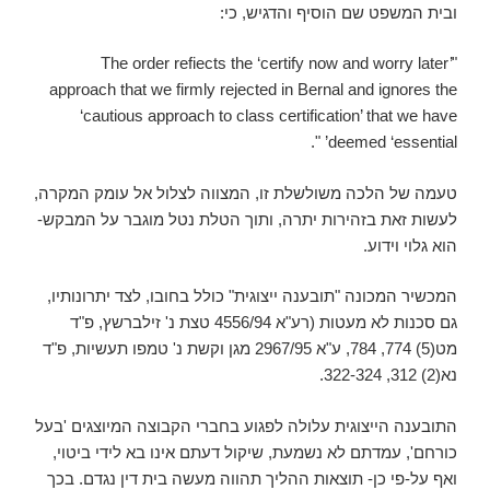
ובית המשפט שם הוסיף והדגיש, כי:
"The order refiects the ‘certify now and worry later’
approach that we firmly rejected in Bernal and ignores the
‘cautious approach to class certification’ that we have
deemed ‘essential’ ".
טעמה של הלכה משולשלת זו, המצווה לצלול אל עומק המקרה,
לעשות זאת בזהירות יתרה, ותוך הטלת נטל מוגבר על המבקש-
הוא גלוי וידוע.
המכשיר המכונה "תובענה ייצוגית" כולל בחובו, לצד יתרונותיו,
גם סכנות לא מעטות (רע"א 4556/94 טצת נ' זילברשץ, פ"ד
מט(5) 774, 784, ע"א 2967/95 מגן וקשת נ' טמפו תעשיות, פ"ד
נא(2) 312, 322-324.
התובענה הייצוגית עלולה לפגוע בחברי הקבוצה המיוצגים 'בעל
כורחם', עמדתם לא נשמעת, שיקול דעתם אינו בא לידי ביטוי,
ואף על-פי כן- תוצאות ההליך תהווה מעשה בית דין נגדם. בכך