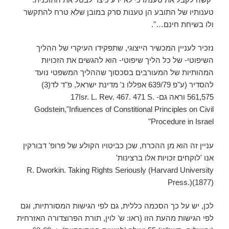
טענותיו של התובע הן טענות סרק במובן שלא טרח להתקשר
ולו בשיחת חינם…".
נזכיר לעניין המכשיר הייצוגי, שתפקידו העיקרי של ההליך
השיפוטי- של כל הליך שיפוטי- הוא להגשים את הזכויות
המהותיות של המעורבים בסכסוך שההליך המשפטי נועד
להסדיר (ע"פ 639/79 אפללו נ' מדינת ישראל, פ"ד לד(3)
561,575 וראה גם- 17Isr. L. Rev. 467. 471 S.
Godstein,"Infiuences of Constitional Principles on Civil
Procedure in Israel"
עניין זה הוא מן ההכרח, שכן כביטויו הקולע של פרופ' דבורקין
אנו 'לוקחים זכויות אלו ברצינות'
R. Dworkin. Taking Rights Seriously (Harvard University
Press.)(1877)
לכן, יש על כך הסכמה כללית, גם לפי הגישות המסורתיות, וגם
לפי הגישות מהעת הזו (ראו: ש' לוין, תורת הפרוצדורה האזרחית