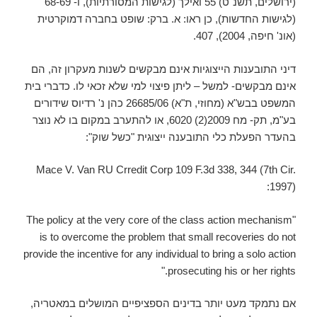
(ירושלים, תשנ"ט) 55 ואילך (לגישות המסורתיות), ו- 68-69
(לגישות החדשות), כן ראו: א. ברק: שופט בחברה דמוקרטית
(אונ' חיפה, 2004), 407.
דיני התובענות הייצוגיות אינם מבקשים לשנות מעקרון זה, הם
אינם מבקשים- למשל – ליתן פיצוי למי שלא זכאי לו. כדברי בית
המשפט בבש"א (מחוזי, ת"א) 26685/06 כהן נ' רדיוס שידורים
בע"מ, תק- מח 2009(2) 6020, או להתערב במקום בו לא נוצר
בהעדר הפעלת כלי התובענה ייצוגית "כשל שוק":
Mace V. Van RU Crredit Corp 109 F.3d 338, 344 (7th Cir.
1997):
"The policy at the very core of the class action mechanism
is to overcome the problem that small recoveries do not
provide the incentive for any individual to bring a solo action
prosecuting his or her rights."
אם נתמקד מעט יותר בדינים הספציפיים המושלים במאטריה,