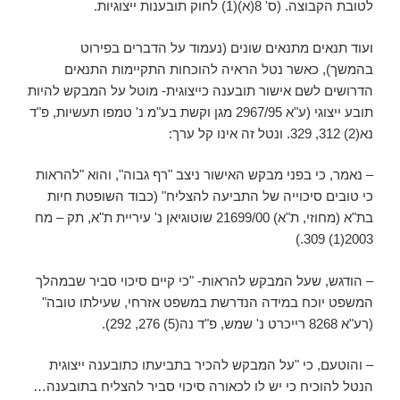
לטובת הקבוצה. (ס' 8(א)(1) לחוק תובענות ייצוגיות.
ועוד תנאים מתנאים שונים (נעמוד על הדברים בפירוט
בהמשך), כאשר נטל הראיה להוכחות התקיימות התנאים
הדרושים לשם אישור תובענה כייצוגית- מוטל על המבקש להיות
תובע ייצוגי (ע"א 2967/95 מגן וקשת בע"מ נ' טמפו תעשיות, פ"ד
נא(2) 312, 329. ונטל זה אינו קל ערך:
– נאמר, כי בפני מבקש האישור ניצב "רף גבוה", והוא "להראות
כי טובים סיכוייה של התביעה להצליח" (כבוד השופטת חיות
בת"א (מחוזי, ת"א) 21699/00 שוטוגיאן נ' עיריית ת"א, תק – מח
2003(1) 309.)
– הודגש, שעל המבקש להראות- "כי קיים סיכוי סביר שבמהלך
המשפט יוכח במידה הנדרשת במשפט אזרחי, שעילתו טובה"
(רע"א 8268 רייכרט נ' שמש, פ"ד נה(5) 276, 292).
– והוטעם, כי "על המבקש להכיר בתביעתו כתובענה ייצוגית
הנטל להוכיח כי יש לו לכאורה סיכוי סביר להצליח בתובענה…