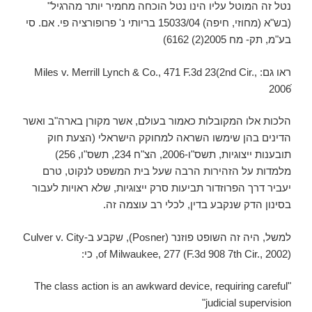
נטל זה המוטל עליו הינו נטל הוכחה מחמיר יותר מהרגיל"
(בש"א (מחוזי, חיפה) 15033/04 בריותי נ' פרופורציה פי. אם. סי
בע"מ, תק- מח 2005(2) 6162)
ראו גם: Miles v. Merrill Lynch & Co., 471 F.3d 23(2nd Cir.,
2006ׁׁׁ
הלכות אלו המקובלות כאמור בעולם, אשר מקורן בארה"ב ואשר
הדינים בהן שימשו השראה למחוקק הישראלי (הצעת חוק
תובענות ייצוגיות, תשס"ו-2006, הצ"ח 234, תשס"ו, 256)
מלמדות על הזהירות הרבה שעל בית המשפט לנקוט, טרם
יעביר דרך הפרוזדור תביעות סרק ייצוגיות, שלא ראויות לעבור
בסינון הדק שנקבע בדין, לכלי רב עוצמה זה.
למשל, היה זה השופט פוזנר (Posner), שקבע ב-Culver v. City
of Milwaukee, 277 (F.3d 908 7th Cir., 2002), כי:
"The class action is an awkward device, requiring careful
judicial supervision"