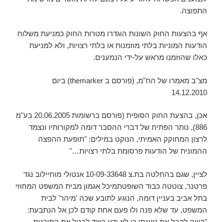
התפוצה.
אף בהצעות החוק השונות הוגדרו מטרות החוק כמניעת משלוח
הודעות המוניות בלתי מוזמנות או בלתי רצויות, ולא למניעת
כאלו שהוזמנו מראש על-ידי הנמענים.
מצ"ב מאמרו של הח"מ, (פורסם ב themarker) ביום
14.12.2010
אכן, בהצעת החוק הסופית (פורסם ברשומות 20.06.2005 בע"מ
886), נותר הפתיח של דברי ההסבר דומה למקורותיו ונצמד
לרצון המחוקק האמיתי, הנוקט במילים: "תופעת ההפצה
ההמונית של הודעות פרסומת בלתי רצויות…"
לציין, שגם בהחלטה בת.צ 10-09-33648 אנטולי מוחיילוב נגד
פרטנר, צוטטה כבוד השופטתמיכל אגמון מבית המשפט המחוזי
בתל אביב בעניין דומה, הנוגע לתובע שכה 'מיהר' לבית
המשפט, עד שלא פנה ולו פעם אחת קודם לכן אל הנתבעת:
"קשה לקבל את טענתו כי לא ידע כיצד לבטל את התוכנית.