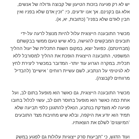
יש לא רק פגיעה בזכות הטיעון של קבוצה גדולה של אנשים,
אלא גם בקנינם. אך אנו יודעים, כי: "זכין אדם שלא בפניו ואין
חבין לאדם שלא בפניו" (כתובות, יא, א).
מכשיר התובענה הייצוגית עלול להיות מנוצל לרעה על-ידי
תובעים המבקשים להגישה, בלא שיש טעם ממשי בבקשתם
(מבחינתם). כפועל יוצא, במקום השגת התכלית של יעול ההליך
המשפטי, התובענה הייצוגית הופכת את ההליך למסורבל ללא
תכלית. במקרה הגרוע עוד יותר- המדובר במכשיר ליצירת לחץ
לא לגיטימי על הנתבע, לשם עשיית רווחים ' אישיים' (להבדיל
מרווחים לקבוצה).
מכשיר התובענה הייצוגית, גם כאשר הוא מופעל בתום לב, ועל
אחת כמה כאשר הוא מופעל בחוסר תום לב, עשוי לכלול בחובו
פגיעה לא מוצדקת בנתבע, הנאלץ להתגונן כלפי תביעה שלא
תמיד הוא יודע את היקפה, ובלא שיש מחויבות מצד התובעים
'המיוצגים' לשלם את הוצאותיו.
ועוד הדגש, כי "תביעות סרק ייצוגיות עלולות גם לפגוע במשק