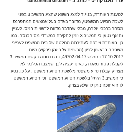
עו"ד נועם קוריס
– כותב ב –
cafe.themarker.com
לטענת העותרת, בניגוד למצג השווא שהציג המשיב 3 בפני
לשכת הסיוע המשפטי, מדובר באדם בעל אמצעים המתפרנס
מסחר ברכבי יוקרה, מבלי שהדבר מדווח לרשויות המס. לעניין
זה אף נטען כי המשיב 3 זומן לחקירה במשרדי מס הכנסה. כמו
כן, העותרת צירפה לעתירתה החלטה של בית המשפט לענייני
משפחה בראשון לציון (הרשמת ש' רוזמן פרקש) מיום
17.10.2017 בתמ"ש 49702-04-17, בה נדחתה בקשת המשיב 3
לקבלת פטור מאגרה, כאינדיקציה לכך שמצבו הכלכלי לא
מצדיק קבלת סיוע משפטי מלשכת הסיוע המשפטי. על כן, נטען
כי המשיב 3 היתל בלשכת הסיוע המשפטי וכי הסיוע המשפטי
לו הוא זוכה ניתן לו שלא בצדק.