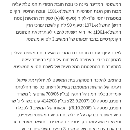
המשפטי. המדינה ציינה כי נוכח חובת הסודיות המוטלת עליה
מכוח חוק הגנת הפרטיות, התשמ"א-1981, ונוכח החיסיון הקיים
במסגרת יחסי עו"ד-לקוח (סעיף 48(א) לפקודת הראיות [נוסח
חדש] התשל"א-1971; סעיף 90 לחוק לשכת עורכי הדין,
התשכ"א-1961), אין היא רשאית להציג לעותרת את הנתונים
הקונקרטיים בדבר זכאותו של המשיב 3 לסיוע משפטי.
לאחר עיון בעתירה ובתגובת המדינה הגיע בית המשפט העליון
למסקנה כי דין העתירה להידחות על הסף בהיעדר עילה
להתערבות בהחלטתה המקצועית של לשכת הסיוע המשפטי.
בהתאם להלכה הפסוקה, בית המשפט לא יחליף את שיקול
דעתה של הרשות המוסמכת בשיקול דעתו, כל עוד החלטתה
עומדת בכללי המינהל התקין (בג"ץ 708/06 גורסקי נ' משרד
הפנים, פסקה 10 (23.9.2007); בג"ץ 4142/08 קוטיבשוילי נ' שר
הפנים, פסקה ג' (6.10.2008)) . זכאותו של המשיב 3 לקבלת
סיוע משפטי נבדקה על ידי לשכת הסיוע המשפטי פעמיים,
ונמצא כי הוא עומד בקריטריונים המזכים. כתוצאה מעתירה זו,
נבדקת כעת זכאותו של המשיב 3 בפעם השלישית. כידוע,