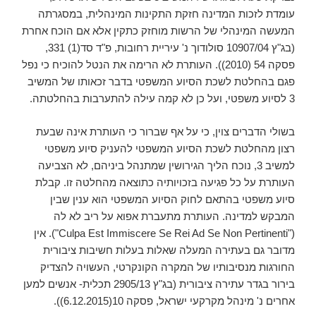
עומדת לזכות המדינה חזקת התקינות המינהלית, במסגרתה
המעשה המינהלי של הרשות מוחזק כתקין אלא אם הוכח אחרת
(בג"ץ 10907/04 סולודוך נ' עיריית רחובות, פ"ד סד(1) 331,
פסקה 54 (2010)). העותרת לא הרימה את הנטל להוכיח כי נפל
פגם בהחלטת לשכת הסיוע המשפטי בדבר זכאותו של המשיב
3 לסיוע משפטי, ועל כן לא קמה עילה להתערבות בהחלטתה.
בשולי הדברים צוין, כי על אף שברור כי העותרת אינה שבעת
רצון מהחלטת לשכת הסיוע המשפטי להעניק סיוע משפטי
למשיב 3, נוכח הליך הגירושין שמתנהל ביניהם, לא הצביעה
העותרת על כל פגיעה בזכויותיה כתוצאה מהחלטה זו. קבלת
סיוע משפטי בהתאם לחוק הסיוע המשפטי הוא ענין שבין
המבקש למדינה. העותרת מתעברת אפוא על ריב לא לה
("Culpa Est Immiscere Se Rei Ad Se Non Pertinenti"). אין
מדובר גם בעתירה המעלה שאלות בעלות חשיבות ציבורית
החורגות מנסיבותיו של המקרה הקונקרטי, העשויה להצדיק
בירור בגדר עתירה ציבורית (בג"ץ 2905/13 תכלית- אנשים למען
אחרים נ' מינהל מקרקעי ישראל, פסקה 10(‏6.12.2015)).