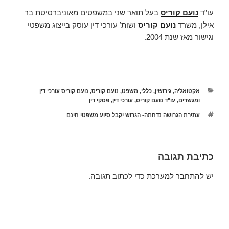
עו”ד
נועם קוריס
בעל תואר שני במשפטים מאוניברסיטת בר
אילן, משרד
נועם קוריס
ושות’ עורכי דין עוסק בייצוג משפטי
וגישור מאז שנת 2004.
קטגוריות
אקטואליה
,
גירושין
,
כללי
,
משפט
,
נועם קוריס
,
נועם קוריס עורכי דין
ומגשרים
,
עו"ד נועם קוריס
,
עורכי דין
,
פסקי דין
תגיות
עתירת הגרושה נדחתה- הגרוש יקבל סיוע משפטי חינם
כתיבת תגובה
יש
להתחבר למערכת
כדי לכתוב תגובה.
ניווט