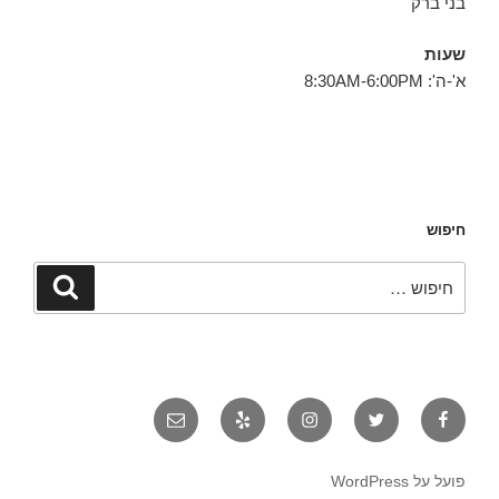
בני ברק
שעות
א'-ה': 8:30AM-6:00PM
חיפוש
חפש:
חיפוש
פייסבוק
טוויטר
אינסטגרם
יאלפ
אימייל
פועל על WordPress