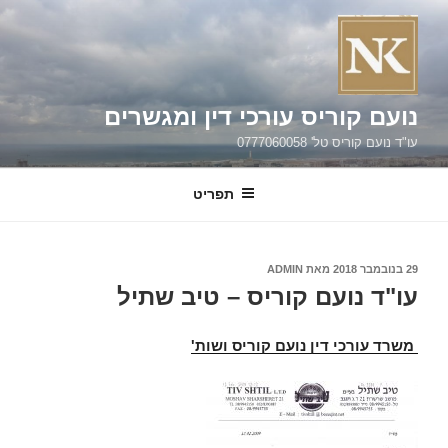
ילוג
תוכן
נועם קוריס עורכי דין ומגשרים
עו"ד נועם קוריס טל' 0777060058
תפריט
פורסם
29 בנובמבר 2018
מאת
ADMIN
ב
עו"ד נועם קוריס – טיב שתיל
משרד עורכי דין נועם קוריס ושות'